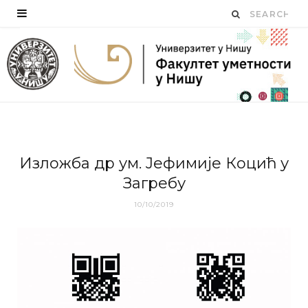
Излoжбa др ум. Jeфимиje Кoцић у
Зaгрeбу
10/10/2019