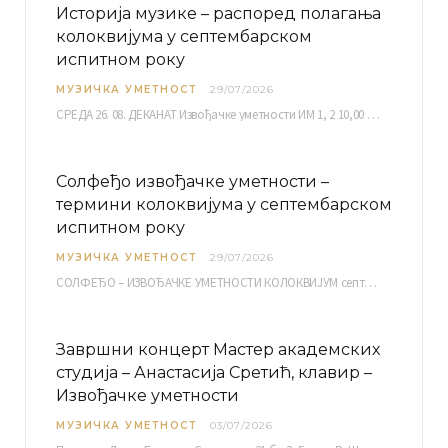
Историја музике – распоред полагања
колоквијума у септембарском
испитном року
МУЗИЧКА УМЕТНОСТ
29/07/2026
СРЕДА 26. 08. ДЕКАНАТ Извођачке уметности ИМ 1, 2 10,00 ИМ 3, 4 10,30 ИМ…
Солфеђо извођачке уметности –
термини колоквијума у септембарском
испитном року
МУЗИЧКА УМЕТНОСТ
29/07/2026
СОЛФЕЂО – ИЗВОЂАЧКЕ УМЕТНОСТИ КОЛОКВИЈУМ септембарски испитни рок четвртак, 03.09.2026. уч. бр. 12 ПИСМЕНИ…
Завршни концерт Мастер академских
студија – Анастасија Сретић, клавир –
Извођачке уметности
МУЗИЧКА УМЕТНОСТ
03/07/2026