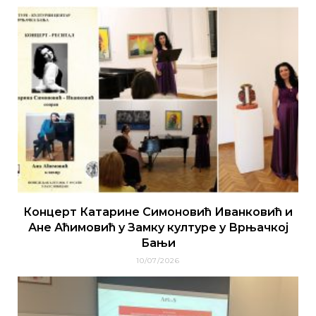
Концерт Катарине Симоновић Иванковић и
Ане Аћимовић у Замку културе у Врњачкој
Бањи
10/07/2026