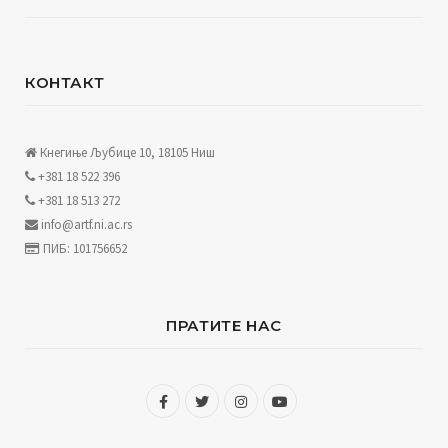
КОНТАКТ
Кнегиње Љубице 10, 18105 Ниш
+381 18 522 396
+381 18 513 272
info@artf.ni.ac.rs
ПИБ: 101756652
ПРАТИТЕ НАС
F
T
I
Y
a
w
n
o