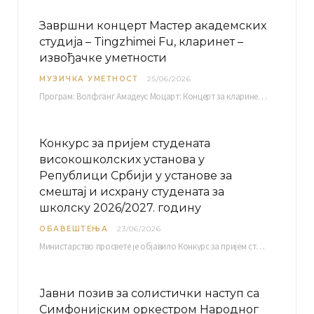
Завршни концерт Мастер академских
студија – Tingzhimei Fu, кларинет –
извођачке уметности
МУЗИЧКА УМЕТНОСТ
25/06/2026
Програм: Волфганг Амадеус Моцарт: Концерт за кларинет и оркестар, А-дур Ментор Милош Мијатовић, редовни…
Конкурс за пријем студената
високошколских установа у
Републици Србији у установе за
смештај и исхрану студената за
школску 2026/2027. годину
ОБАВЕШТЕЊА
23/06/2026
Министарство просвете је објавило Конкурс за пријем студената високошколских установа у Републици Србији у установе…
Јавни позив за солистички наступ са
Симфонијским оркестром Народног