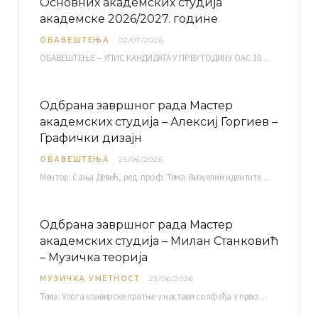
Основних академских студија
академске 2026/2027. године
ОБАВЕШТЕЊА
02/07/2026
ОБАВЕШТЕЊЕ – УПИС КАНДИДАТА У ПРВУ ГОДИНУ ОАС 10, 13, 14, 15. и…
Одбрана завршног рада Мастер
академских студија – Алексиј Горгиев –
Графички дизајн
ОБАВЕШТЕЊА
25/06/2026
Ментор: Сања Девић, ред. проф. Тема: Визуелни идентитет линије нутриционистичких производа Vita+: Од амбалаже до мултимедијалне комуникације Петак, 03. 07.…
Одбрана завршног рада Мастер
академских студија – Милан Станковић
– Музичка теорија
МУЗИЧКА УМЕТНОСТ
25/06/2026
Тема: Улога клавирске пратње у настави солфеђа у првом циклусу основне музичке школе Ментор…