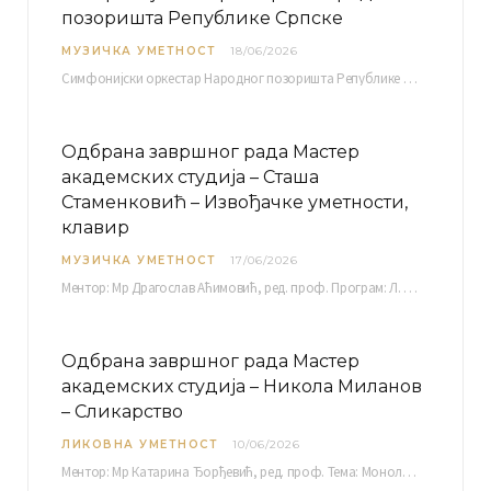
позоришта Републике Српске
МУЗИЧКА УМЕТНОСТ
18/06/2026
Симфонијски оркестар Народног позоришта Републике Српске расписује јавни позив за учешће у пројекту „CRESCENDO: Нова…
Одбрана завршног рада Мастер
академских студија – Сташа
Стаменковић – Извођачке уметности,
клавир
МУЗИЧКА УМЕТНОСТ
17/06/2026
Ментор: Мр Драгослав Аћимовић, ред. проф. Програм: Л. Ван Бетовен: Соната оп. 31 бр. 2 у…
Одбрана завршног рада Мастер
академских студија – Никола Миланов
– Сликарство
ЛИКОВНА УМЕТНОСТ
10/06/2026
Ментор: Мр Катарина Ђорђевић, ред. проф. Тема: Монолог емоција Среда, 17. 06. 2026. у 15:30 сати Сала бр. 12 Факултета уметности у Нишу, Кнегиње…