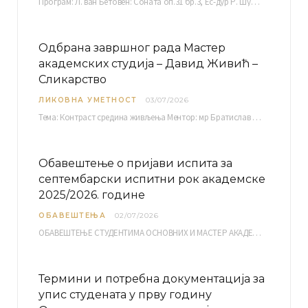
Програм: Л. ван Бетовен: Соната оп.31 бр.3, Ес-дур Р. Шуман: Бечки карневал оп.26 К. Дебиси:…
Одбрана завршног рада Мастер
академских студија – Давид Живић –
Сликарство
ЛИКОВНА УМЕТНОСТ
03/07/2026
Тема: Контраст средина живљења Ментор: мр Братислав Башић, редовни професор Среда, 08.07.2026. у…
Обавештење о пријави испита за
септембарски испитни рок академске
2025/2026. године
ОБАВЕШТЕЊА
02/07/2026
ОБАВЕШТЕЊЕ СТУДЕНТИМА ОСНОВНИХ И МАСТЕР АКАДЕМСКИХ СТУДИЈА ЕЛЕКТРОНСКА ПРИЈАВА ИСПИТА за септембарски испитни рок за…
Термини и потребна документација за
упис студената у прву годину