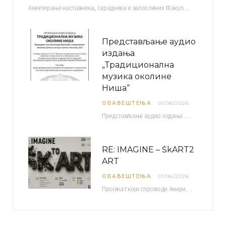
Анкетирање наставника, сарадника и запослених Факултета уметности у Нишу ради сачињавања Извештаја о самовредновању биће…
Представљање аудио
издања
„Традиционална
музика околине
Ниша“
ОБАВЕШТЕЊА
01/06/2026
Представљање аудио издања “Традиционална музика околине Ниша” организује се у оквиру пројекта О-10-17 Музичко наслеђе…
RE: IMAGINE – ŠkART2
ART
ОБАВЕШТЕЊА
01/06/2026
Пројекат који спроводи Америчка привредна комора уз подршку компаније Philip Morris International, са циљем повезивања…