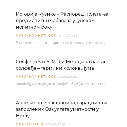
Историја музике – Распоред полагања
предиспитних обавеза у јунском
испитном року
МУЗИЧКА УМЕТНОСТ
04/06/2026
Распоред полагaња предиспитних обавеза – усменог колоквијума и теста из слушања музике – објављен је…
Солфеђо 5 и 6 (МТ) и Методика наставе
солфеђа – термини колоквијума
МУЗИЧКА УМЕТНОСТ
03/06/2026
Колоквијуми из предмета Солфеђо 5 и 6 (за студенте студијског програма Музичка теорија) и Методика…
Анкетирање наставника, сарадника и
запослених Факултета уметности у
Нишу
ОБАВЕШТЕЊА
02/06/2026