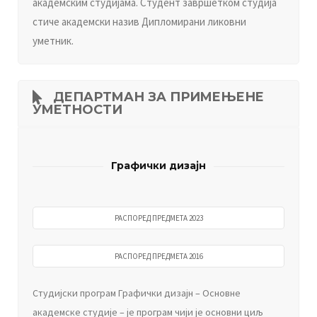
академским студијама. Студент завршетком студија
стиче академски назив Дипломирани ликовни
уметник.
ДEПAРTMAН ЗA ПРИMEЊEНE
УMETНOСTИ
Графички дизајн
РАСПОРЕД ПРЕДМЕТА 2023
РАСПОРЕД ПРЕДМЕТА 2016
Студијски програм Графички дизајн – Основне
академске студије – је програм чији је основни циљ