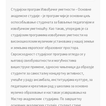
Студијски програм Извoђaчкe умeтнoсти – Основне
академске студије – је програм чији је основни циљ
оспособљавање студената за бављење педагогијом и
извођачком уметношћу. Као такав, упоредив је са
студијским програмима извoђaчких умeтнoсти на
високошколским музичким установама у нашој земљи
и земљама европског образовног простора.
Сврсисходност студијског програма огледа се у
његовој свеобухватности и могућностима
вишеструке примене, односно чињеници да образује
студенте за самосталну концертну активност,
учешће у раду ансамбала, институцијама културе, за
педагошки и креативан рад у школама за основно
музичко образовање и наставак усавршавања на
Мастер академским студијама. По завршетку
основних академских студија, студент стиче