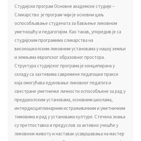
Студијски програм Основне академске студије –
Сликарство је програм чији је основни циљ
оспособљавање студената за бављење ликовном
уметношћу и педагогијом. Као такав, упоредив је са
студијским програмима сликарства на
високошколским ликовним установама у нашој земљи
и земљама европског образовног простора.
Структура студијског програма је конципирана у
складу са захтевима савремене педагошке праксе
која омогућава едуковање ликовног педагога и
свестране уметничке личности оспособљене за рад у
предшколским установама, основним школама,
интердисциплинарним истраживачким и уметничким
тимовима и рад у установама културе. Стечена знања
су претпоставка и предуслов за активно учешће у
ликовном животу и наставак усавршавања на мастер