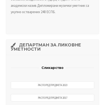
академски назив Дипломирани музички уметник са
укупно остварених 240 ЕСПБ.
ДEПAРTMAН ЗA ЛИКOВНE
УMETНOСTИ
Сликарство
РАСПОРЕД ПРЕДМЕТА 2023
РАСПОРЕД ПРЕДМЕТА 2017