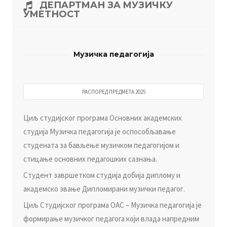
ДEПAРTMAН ЗA MУЗИЧКУ
УMETНOСT
Музичка педагогија
РАСПОРЕД ПРЕДМЕТА 2025
Циљ студијског програма Основних академских
студија Музичка педагогија је оспособљавање
студената за бављење музичком педагогијом и
стицање основних педагошких сазнања.
Студент завршетком студија добија диплому и
академско звање Дипломирани музички педагог.
Циљ Студијског програма ОАС – Музичка педагогија је
формирање музичког педагога који влада напредним