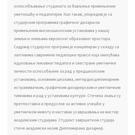
оспособљавање студената за бављење примењеном
уметношћу и педагогијом. Као такав, упоредив је са
студијским програмима графичког дизајна на
примењеним високошколским установама у нашој
земљи и земљама европског образовног простора.
Садржај студијског програма је конципиран у складу са
захтевима савремене педагошке праксе која омогућава
едуковање ликовног педагога и свестране уметничке
личности оспособљене за рад у предшколским
установама, основним школама, интердисциплинарним
истраживачким, графичким-дизајнерским и уметничким
тимовима и рад у установама културе. Стечена знања су
претпоставка и предуслов за активно учешће у
уметничком животу и наставак усавршавања на мастер
академским студијама. Студент завршетком студија
стиче академски назив Дипломирани дизajнeр.