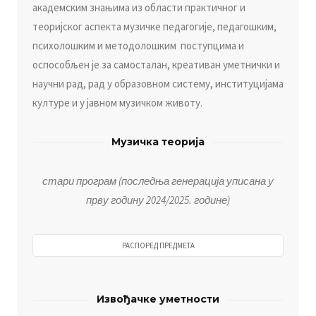
академским знањима из области практичног и
теоријског аспекта музичке педагогије, педагошким,
психолошким и методолошким поступцима и
оспособљен је за самосталан, креативан уметнички и
научни рад, рад у образовном систему, институцијама
културе и у јавном музичком животу.
Музичка теорија
стари програм (последња генерација уписана у
прву годину 2024/2025. године)
РАСПОРЕД ПРЕДМЕТА
Извoђaчкe умeтнoсти