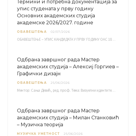
Термини и потребна документација за
упис студената у прву годину
Основних академских студија
академске 2026/2027. године
ОБАВЕШТЕЊА
02/07/2026
ОБАВЕШТЕЊЕ – УПИС КАНДИДАТА У ПРВУ ГОДИНУ ОАС 10, 13, 14, 15. и…
Одбрана завршног рада Мастер
академских студија – Алексиј Горгиев –
Графички дизајн
ОБАВЕШТЕЊА
25/06/2026
Ментор: Сања Девић, ред. проф. Тема: Визуелни идентитет линије нутриционистичких производа Vita+: Од амбалаже до мултимедијалне комуникације Петак, 03. 07.…
Одбрана завршног рада Мастер
академских студија – Милан Станковић
– Музичка теорија
МУЗИЧКА УМЕТНОСТ
25/06/2026