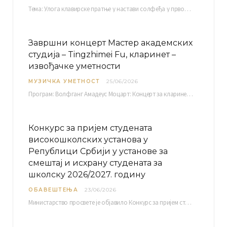
Тема: Улога клавирске пратње у настави солфеђа у првом циклусу основне музичке школе Ментор…
Завршни концерт Мастер академских
студија – Tingzhimei Fu, кларинет –
извођачке уметности
МУЗИЧКА УМЕТНОСТ
25/06/2026
Програм: Волфганг Амадеус Моцарт: Концерт за кларинет и оркестар, А-дур Ментор Милош Мијатовић, редовни…
Конкурс за пријем студената
високошколских установа у
Републици Србији у установе за
смештај и исхрану студената за
школску 2026/2027. годину
ОБАВЕШТЕЊА
23/06/2026
Министарство просвете је објавило Конкурс за пријем студената високошколских установа у Републици Србији у установе…