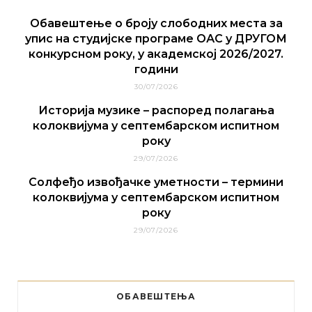
Обавештење о броју слободних места за
упис на студијске програме ОАС у ДРУГОМ
конкурсном року, у академској 2026/2027.
години
30/07/2026
Историја музике – распоред полагања
колоквијума у септембарском испитном
року
29/07/2026
Солфеђо извођачке уметности – термини
колоквијума у септембарском испитном
року
29/07/2026
ОБАВЕШТЕЊА