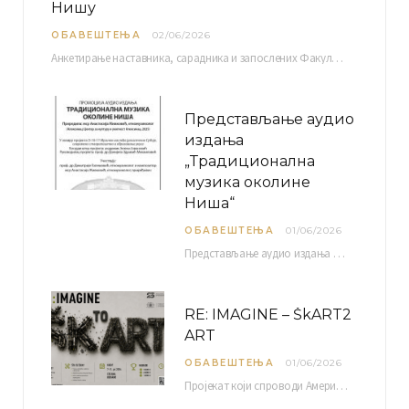
Нишу
ОБАВЕШТЕЊА
02/06/2026
Анкетирање наставника, сарадника и запослених Факултета уметности у Нишу ради сачињавања Извештаја о самовредновању биће…
Представљање аудио
издања
„Традиционална
музика околине
Ниша“
ОБАВЕШТЕЊА
01/06/2026
Представљање аудио издања “Традиционална музика околине Ниша” организује се у оквиру пројекта О-10-17 Музичко наслеђе…
RE: IMAGINE – ŠkART2
ART
ОБАВЕШТЕЊА
01/06/2026
Пројекат који спроводи Америчка привредна комора уз подршку компаније Philip Morris International, са циљем повезивања…