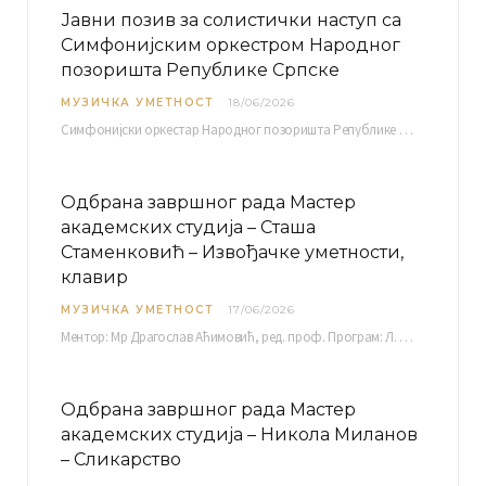
Јавни позив за солистички наступ са
Симфонијским оркестром Народног
позоришта Републике Српске
МУЗИЧКА УМЕТНОСТ
18/06/2026
Симфонијски оркестар Народног позоришта Републике Српске расписује јавни позив за учешће у пројекту „CRESCENDO: Нова…
Одбрана завршног рада Мастер
академских студија – Сташа
Стаменковић – Извођачке уметности,
клавир
МУЗИЧКА УМЕТНОСТ
17/06/2026
Ментор: Мр Драгослав Аћимовић, ред. проф. Програм: Л. Ван Бетовен: Соната оп. 31 бр. 2 у…
Одбрана завршног рада Мастер
академских студија – Никола Миланов
– Сликарство