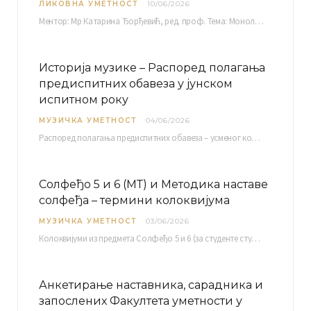
ЛИКОВНА УМЕТНОСТ
10/06/2026
Ментор: Мр Катарина Ђорђевић, ред. проф. Тема: Монолог емоција Среда, 17. 06. 2026. у 15:30 сати Сала бр. 12 Факултета уметности у Нишу, Кнегиње…
Историја музике – Распоред полагања
предиспитних обавеза у јунском
испитном року
МУЗИЧКА УМЕТНОСТ
04/06/2026
Распоред полагaња предиспитних обавеза – усменог колоквијума и теста из слушања музике – објављен је…
Солфеђо 5 и 6 (МТ) и Методика наставе
солфеђа – термини колоквијума
МУЗИЧКА УМЕТНОСТ
03/06/2026
Колоквијуми из предмета Солфеђо 5 и 6 (за студенте студијског програма Музичка теорија) и Методика…
Анкетирање наставника, сарадника и
запослених Факултета уметности у