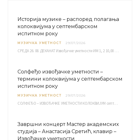
Историја музике – распоред полагања
колоквијума у септембарском
испитном року
МУЗИЧКА УМЕТНОСТ
29/07/2026
СРЕДА 26. 08. ДЕКАНАТ Извођачке уметности ИМ 1, 2 10,00 ИМ 3, 4 10,30 ИМ…
Солфеђо извођачке уметности –
термини колоквијума у септембарском
испитном року
МУЗИЧКА УМЕТНОСТ
29/07/2026
СОЛФЕЂО – ИЗВОЂАЧКЕ УМЕТНОСТИ КОЛОКВИЈУМ септембарски испитни рок четвртак, 03.09.2026. уч. бр. 12 ПИСМЕНИ…
Завршни концерт Мастер академских
студија – Анастасија Сретић, клавир –
Извођачке уметности