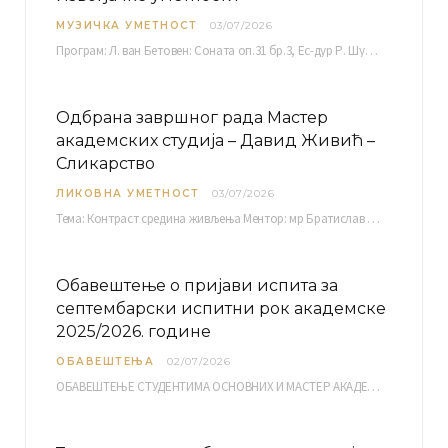
МУЗИЧКА УМЕТНОСТ
03/07/2026
Програм: Л. ван Бетовен: Соната оп.31 бр.3, Ес-дур Р. Шуман: Бечки карневал оп.26 К. Дебиси:…
Одбрана завршног рада Мастер
академских студија – Давид Живић –
Сликарство
ЛИКОВНА УМЕТНОСТ
03/07/2026
Тема: Контраст средина живљења Ментор: мр Братислав Башић, редовни професор Среда, 08.07.2026. у…
Обавештење о пријави испита за
септембарски испитни рок академске
2025/2026. године
ОБАВЕШТЕЊА
02/07/2026
ОБАВЕШТЕЊЕ СТУДЕНТИМА ОСНОВНИХ И МАСТЕР АКАДЕМСКИХ СТУДИЈА ЕЛЕКТРОНСКА ПРИЈАВА ИСПИТА за септембарски испитни рок за…