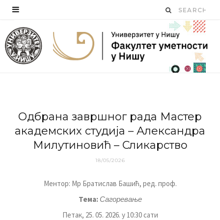
Одбрана завршног рада Мастер
академских студија – Александра
Милутиновић – Сликарство
18/05/2026
Ментор:
Мр Братислав Башић
, р
ед
. проф.
Тема
:
Сагоревање
Петак,
25
.
05
. 202
6
. у
10:30
сати