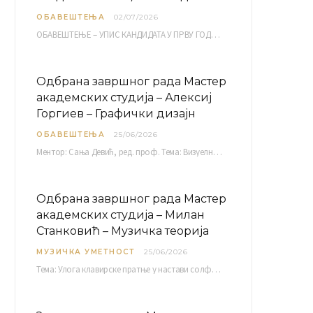
ОБАВЕШТЕЊА
02/07/2026
ОБАВЕШТЕЊЕ – УПИС КАНДИДАТА У ПРВУ ГОДИНУ ОАС 10, 13, 14, 15. и…
Одбрана завршног рада Мастер
академских студија – Алексиј
Горгиев – Графички дизајн
ОБАВЕШТЕЊА
25/06/2026
Ментор: Сања Девић, ред. проф. Тема: Визуелни идентитет линије нутриционистичких производа Vita+: Од амбалаже до мултимедијалне комуникације Петак, 03. 07.…
Одбрана завршног рада Мастер
академских студија – Милан
Станковић – Музичка теорија
МУЗИЧКА УМЕТНОСТ
25/06/2026
Тема: Улога клавирске пратње у настави солфеђа у првом циклусу основне музичке школе Ментор…