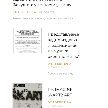
Факултета уметности у Нишу
ОБАВЕШТЕЊА
02/06/2026
Анкетирање наставника, сарадника и запослених Факултета уметности у Нишу ради сачињавања Извештаја о самовредновању биће…
Представљање
аудио издања
„Традиционал
на музика
околине Ниша“
ОБАВЕШТЕЊА
01/06/2026
Представљање аудио издања “Традиционална музика околине Ниша” организује се у оквиру пројекта О-10-17 Музичко наслеђе…
RE: IMAGINE –
ŠkART2 ART
ОБАВЕШТЕЊА
01/06/2026