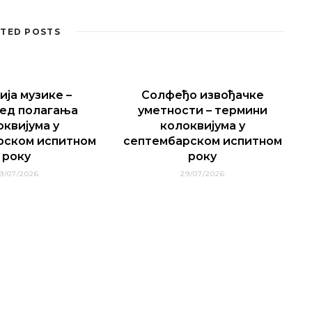
TED POSTS
ија музике –
Солфеђо извођачке
ед полагања
уметности – термини
оквијума у
колоквијума у
рском испитном
септембарском испитном
року
року
9/07/2026
29/07/2026