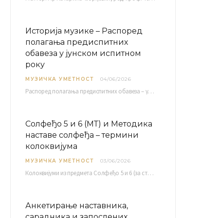
Историја музике – Распоред
полагања предиспитних
обавеза у јунском испитном
року
МУЗИЧКА УМЕТНОСТ
04/06/2026
Распоред полагaња предиспитних обавеза – усменог колоквијума и теста из слушања музике – објављен је…
Солфеђо 5 и 6 (МТ) и Методика
наставе солфеђа – термини
колоквијума
МУЗИЧКА УМЕТНОСТ
03/06/2026
Колоквијуми из предмета Солфеђо 5 и 6 (за студенте студијског програма Музичка теорија) и Методика…
Анкетирање наставника,
сарадника и запослених