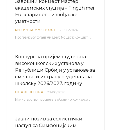
Завршни концерт Мастер
академских студија – Tingzhimei
Fu, кларинет – извођачке
уметности
МУЗИЧКА УМЕТНОСТ
25/06/2026
Програм: Волфганг Амадеус Моцарт: Концерт за кларинет и оркестар, А-дур Ментор Милош Мијатовић, редовни…
Конкурс за пријем студената
високошколских установа у
Републици Србији у установе за
смештај и исхрану студената за
школску 2026/2027. годину
ОБАВЕШТЕЊА
23/06/2026
Министарство просвете је објавило Конкурс за пријем студената високошколских установа у Републици Србији у установе…
Јавни позив за солистички
наступ са Симфонијским