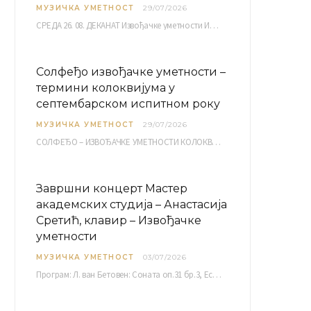
МУЗИЧКА УМЕТНОСТ
29/07/2026
СРЕДА 26. 08. ДЕКАНАТ Извођачке уметности ИМ 1, 2 10,00 ИМ 3, 4 10,30 ИМ…
Солфеђо извођачке уметности –
термини колоквијума у
септембарском испитном року
МУЗИЧКА УМЕТНОСТ
29/07/2026
СОЛФЕЂО – ИЗВОЂАЧКЕ УМЕТНОСТИ КОЛОКВИЈУМ септембарски испитни рок четвртак, 03.09.2026. уч. бр. 12 ПИСМЕНИ…
Завршни концерт Мастер
академских студија – Анастасија
Сретић, клавир – Извођачке
уметности
МУЗИЧКА УМЕТНОСТ
03/07/2026
Програм: Л. ван Бетовен: Соната оп.31 бр.3, Ес-дур Р. Шуман: Бечки карневал оп.26 К. Дебиси:…