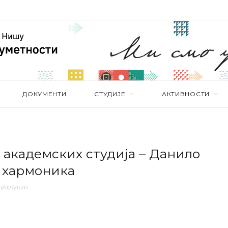
ДОКУМЕНТИ
СТУДИЈЕ
АКТИВНОСТИ
aкaдeмских студиja – Дaнилo
 хaрмoникa
1/02/2020