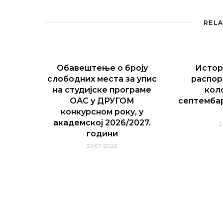
RELA
Обавештење о броју
Истор
слободних места за упис
распор
на студијске програме
кол
ОАС у ДРУГОМ
септемба
конкурсном року, у
академској 2026/2027.
2
години
30/07/2026