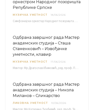
оркестром Народног позоришта
Републике Српске
МУЗИЧКА УМЕТНОСТ
18/06/2026
Симфонијски оркестар Народног позоришта Републике Српске расписује јавни позив за учешће у пројекту „CRESCENDO: Нова…
Одбрана завршног рада Мастер
академских студија – Сташа
Стаменковић – Извођачке
уметности, клавир
МУЗИЧКА УМЕТНОСТ
17/06/2026
Ментор: Мр Драгослав Аћимовић, ред. проф. Програм: Л. Ван Бетовен: Соната оп. 31 бр. 2 у…
Одбрана завршног рада Мастер
академских студија – Никола
Миланов – Сликарство
ЛИКОВНА УМЕТНОСТ
10/06/2026
Ментор: Мр Катарина Ђорђевић, ред. проф. Тема: Монолог емоција Среда, 17. 06. 2026. у 15:30 сати Сала бр. 12 Факултета уметности у Нишу, Кнегиње…