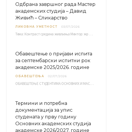
Одбрана завршног рада Мастер
академских студија – Давид
Живић – Сликарство
ЛИКОВНА УМЕТНОСТ
03/07/2026
Тема: Контраст средина живљења Ментор: мр Братислав Башић, редовни професор Среда, 08.07.2026. у…
Обавештење о пријави испита
за септембарски испитни рок
академске 2025/2026. године
ОБАВЕШТЕЊА
02/07/2026
ОБАВЕШТЕЊЕ СТУДЕНТИМА ОСНОВНИХ И МАСТЕР АКАДЕМСКИХ СТУДИЈА ЕЛЕКТРОНСКА ПРИЈАВА ИСПИТА за септембарски испитни рок за…
Термини и потребна
документација за упис
студената у прву годину
Основних академских студија
академске 2026/2027. године