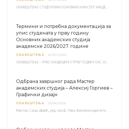
ОБАВЕШТЕЊЕ СТУДЕНТИМА ОСНОВНИХ И МАСТЕР АКАДЕМСКИХ СТУДИЈА ЕЛЕКТРОНСКА ПРИЈАВА ИСПИТА за септембарски испитни рок за…
Термини и потребна документација за
упис студената у прву годину
Основних академских студија
академске 2026/2027. године
ОБАВЕШТЕЊА
02/07/2026
ОБАВЕШТЕЊЕ – УПИС КАНДИДАТА У ПРВУ ГОДИНУ ОАС 10, 13, 14, 15. и…
Одбрана завршног рада Мастер
академских студија – Алексиј Горгиев –
Графички дизајн
ОБАВЕШТЕЊА
25/06/2026
Ментор: Сања Девић, ред. проф. Тема: Визуелни идентитет линије нутриционистичких производа Vita+: Од амбалаже до мултимедијалне комуникације Петак, 03. 07.…