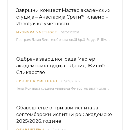
Завршни концерт Мастер академских
студија – Анастасија Сретић, клавир –
Извођачке уметности
МУЗИЧКА УМЕТНОСТ
03/07/2026
Програм: Л. ван Бетовен: Соната оп.31 бр.3, Ес-дур Р. Шуман: Бечки карневал оп.26 К. Дебиси:…
Одбрана завршног рада Мастер
академских студија – Давид Живић –
Сликарство
ЛИКОВНА УМЕТНОСТ
03/07/2026
Тема: Контраст средина живљења Ментор: мр Братислав Башић, редовни професор Среда, 08.07.2026. у…
Обавештење о пријави испита за
септембарски испитни рок академске
2025/2026. године
ОБАВЕШТЕЊА
02/07/2026