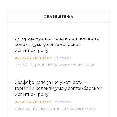
ОБАВЕШТЕЊА
Историја музике – распоред полагања
колоквијума у септембарском
испитном року
МУЗИЧКА УМЕТНОСТ
29/07/2026
СРЕДА 26. 08. ДЕКАНАТ Извођачке уметности ИМ 1, 2 10,00 ИМ 3, 4 10,30 ИМ…
Солфеђо извођачке уметности –
термини колоквијума у септембарском
испитном року
МУЗИЧКА УМЕТНОСТ
29/07/2026
СОЛФЕЂО – ИЗВОЂАЧКЕ УМЕТНОСТИ КОЛОКВИЈУМ септембарски испитни рок четвртак, 03.09.2026. уч. бр. 12 ПИСМЕНИ…