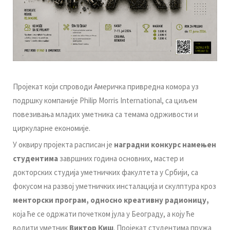
Пројекат који спроводи Америчка привредна комора уз
подршку компаније Philip Morris International, са циљем
повезивања младих уметника са темама одрживости и
циркуларне економије.
У оквиру пројекта расписан је
наградни конкурс намењен
студентима
завршних година основних, мастер и
докторских студија уметничких факултета у Србији, са
фокусом на развој уметничких инсталација и скулптура кроз
менторски програм, односно креативну радионицу,
која ће се одржати почетком јула у Београду, а коју ће
водити уметник
Виктор Киш
. Пројекат студентима пружа