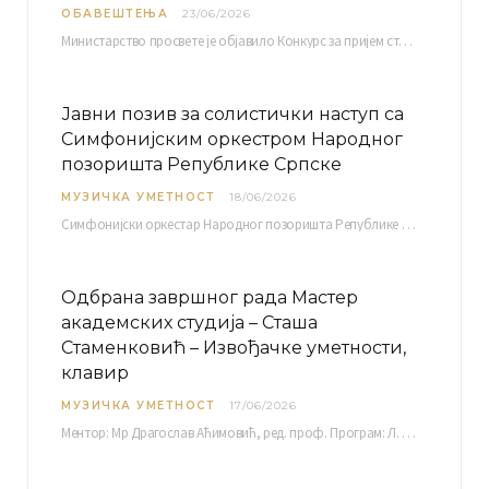
ОБАВЕШТЕЊА
23/06/2026
Министарство просвете је објавило Конкурс за пријем студената високошколских установа у Републици Србији у установе…
Јавни позив за солистички наступ са
Симфонијским оркестром Народног
позоришта Републике Српске
МУЗИЧКА УМЕТНОСТ
18/06/2026
Симфонијски оркестар Народног позоришта Републике Српске расписује јавни позив за учешће у пројекту „CRESCENDO: Нова…
Одбрана завршног рада Мастер
академских студија – Сташа
Стаменковић – Извођачке уметности,
клавир
МУЗИЧКА УМЕТНОСТ
17/06/2026
Ментор: Мр Драгослав Аћимовић, ред. проф. Програм: Л. Ван Бетовен: Соната оп. 31 бр. 2 у…