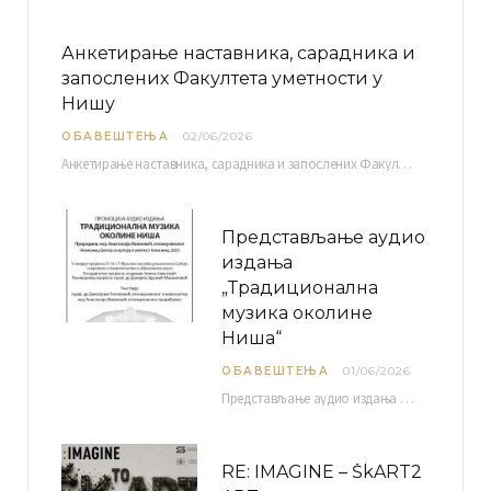
Анкетирање наставника, сарадника и
запослених Факултета уметности у
Нишу
ОБАВЕШТЕЊА
02/06/2026
Анкетирање наставника, сарадника и запослених Факултета уметности у Нишу ради сачињавања Извештаја о самовредновању биће…
Представљање аудио
издања
„Традиционална
музика околине
Ниша“
ОБАВЕШТЕЊА
01/06/2026
Представљање аудио издања “Традиционална музика околине Ниша” организује се у оквиру пројекта О-10-17 Музичко наслеђе…
RE: IMAGINE – ŠkART2