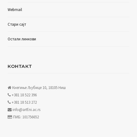
Webmail
Стари сајт
Остали линкови
КОНТАКТ
Кнегиње Љубице 10, 18105 Ниш
+381 18 522 396
+381 18 513 272
info@artf.ni.ac.rs
ПИБ: 101756652