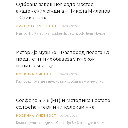
Одбрана завршног рада Мастер
академских студија – Никола Миланов
– Сликарство
ЛИКОВНА УМЕТНОСТ
10/06/2026
Ментор: Мр Катарина Ђорђевић, ред. проф. Тема: Монолог емоција Среда, 17. 06. 2026. у 15:30 сати Сала бр. 12 Факултета уметности у Нишу, Кнегиње…
Историја музике – Распоред полагања
предиспитних обавеза у јунском
испитном року
МУЗИЧКА УМЕТНОСТ
04/06/2026
Распоред полагaња предиспитних обавеза – усменог колоквијума и теста из слушања музике – објављен је…
Солфеђо 5 и 6 (МТ) и Методика наставе
солфеђа – термини колоквијума
МУЗИЧКА УМЕТНОСТ
03/06/2026
Колоквијуми из предмета Солфеђо 5 и 6 (за студенте студијског програма Музичка теорија) и Методика…