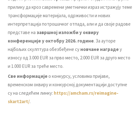
прилику да кроз савремени уметнички израз истражују теме
трансформације материјала, одрживости и нових
интерпретација потрошачког отпада, али и да своје радове
представе на
завршној изложби у оквиру
конференције у октобру 2026. године
. За ауторе
најбољих скулптура обезбеђене су
новчане награде
у
износу од 3.000 EUR за прво место, 2.000 EUR за друго место
и 1.000 EUR за треће место.
Све информације
о конкурсу, условима пријаве,
временском оквиру и конкурсној документацији доступне
су на следећем линку:
https://amcham.rs/reimagine-
skart2art/
.