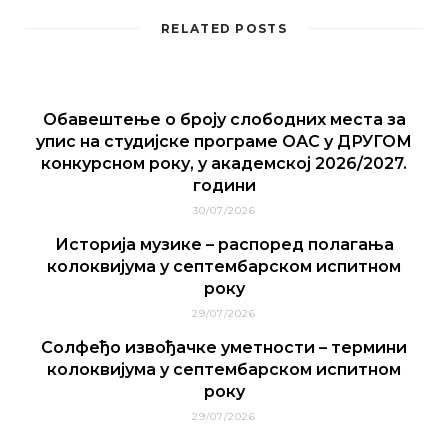
RELATED POSTS
Обавештење о броју слободних места за
упис на студијске програме ОАС у ДРУГОМ
конкурсном року, у академској 2026/2027.
години
30/07/2026
Историја музике – распоред полагања
колоквијума у септембарском испитном
року
29/07/2026
Солфеђо извођачке уметности – термини
колоквијума у септембарском испитном
року
29/07/2026