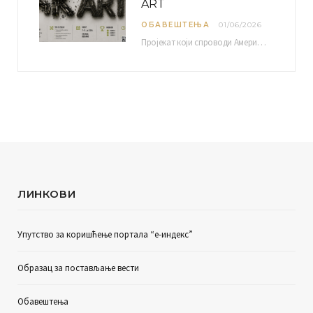
ART
ОБАВЕШТЕЊА
01/06/2026
Пројекат који спроводи Америчка привредна комора уз подршку компаније Philip Morris International, са циљем повезивања…
ЛИНКОВИ
Упутство за коришћење портала “е-индекс”
Образац за постављање вести
Обавештења