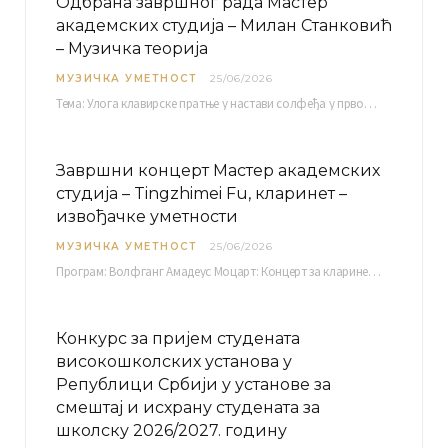
Одбрана завршног рада Мастер
академских студија – Милан Станковић
– Музичка теорија
МУЗИЧКА УМЕТНОСТ
25/06/2026
Тема: Улога клавирске пратње у настави солфеђа у првом циклусу основне музичке школе Ментор…
Завршни концерт Мастер академских
студија – Tingzhimei Fu, кларинет –
извођачке уметности
МУЗИЧКА УМЕТНОСТ
25/06/2026
Програм: Волфганг Амадеус Моцарт: Концерт за кларинет и оркестар, А-дур Ментор Милош Мијатовић, редовни…
Конкурс за пријем студената
високошколских установа у
Републици Србији у установе за
смештај и исхрану студената за
школску 2026/2027. годину