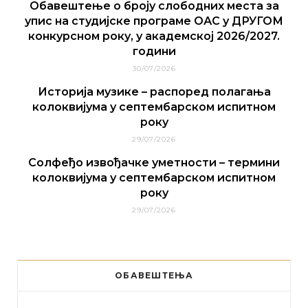
Обавештење о броју слободних места за
упис на студијске програме ОАС у ДРУГОМ
конкурсном року, у академској 2026/2027.
години
30/07/2026
Историја музике – распоред полагања
колоквијума у септембарском испитном
року
29/07/2026
Солфеђо извођачке уметности – термини
колоквијума у септембарском испитном
року
29/07/2026
ОБАВЕШТЕЊА