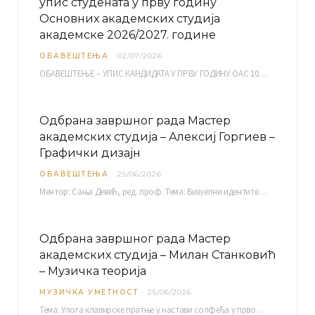
упис студената у прву годину
Основних академских студија
академске 2026/2027. године
ОБАВЕШТЕЊА
02/07/2026
ОБАВЕШТЕЊЕ – УПИС КАНДИДАТА У ПРВУ ГОДИНУ ОАС 10, 13, 14, 15. и…
Одбрана завршног рада Мастер
академских студија – Алексиј Горгиев –
Графички дизајн
ОБАВЕШТЕЊА
25/06/2026
Ментор: Сања Девић, ред. проф. Тема: Визуелни идентитет линије нутриционистичких производа Vita+: Од амбалаже до мултимедијалне комуникације Петак, 03. 07.…
Одбрана завршног рада Мастер
академских студија – Милан Станковић
– Музичка теорија
МУЗИЧКА УМЕТНОСТ
25/06/2026
Тема: Улога клавирске пратње у настави солфеђа у првом циклусу основне музичке школе Ментор…