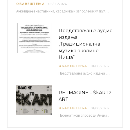
ОБАВЕШТЕЊА
02/06/2026
Анкетирање наставника, сарадника и запослених Факултета уметности у Нишу ради сачињавања Извештаја о самовредновању биће…
Представљање аудио
издања
„Традиционална
музика околине
Ниша“
ОБАВЕШТЕЊА
01/06/2026
Представљање аудио издања “Традиционална музика околине Ниша” организује се у оквиру пројекта О-10-17 Музичко наслеђе…
RE: IMAGINE – ŠkART2
ART
ОБАВЕШТЕЊА
01/06/2026
Пројекат који спроводи Америчка привредна комора уз подршку компаније Philip Morris International, са циљем повезивања…