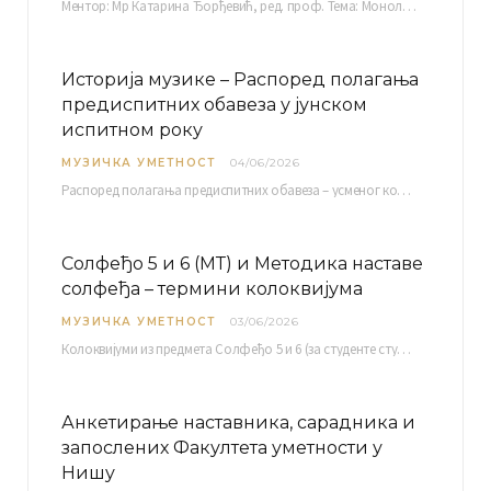
Ментор: Мр Катарина Ђорђевић, ред. проф. Тема: Монолог емоција Среда, 17. 06. 2026. у 15:30 сати Сала бр. 12 Факултета уметности у Нишу, Кнегиње…
Историја музике – Распоред полагања
предиспитних обавеза у јунском
испитном року
МУЗИЧКА УМЕТНОСТ
04/06/2026
Распоред полагaња предиспитних обавеза – усменог колоквијума и теста из слушања музике – објављен је…
Солфеђо 5 и 6 (МТ) и Методика наставе
солфеђа – термини колоквијума
МУЗИЧКА УМЕТНОСТ
03/06/2026
Колоквијуми из предмета Солфеђо 5 и 6 (за студенте студијског програма Музичка теорија) и Методика…
Анкетирање наставника, сарадника и
запослених Факултета уметности у
Нишу