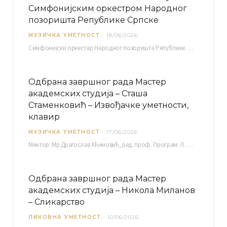
Симфонијским оркестром Народног
позоришта Републике Српске
МУЗИЧКА УМЕТНОСТ
18/06/2026
Симфонијски оркестар Народног позоришта Републике Српске расписује јавни позив за учешће у пројекту „CRESCENDO: Нова…
Одбрана завршног рада Мастер
академских студија – Сташа
Стаменковић – Извођачке уметности,
клавир
МУЗИЧКА УМЕТНОСТ
17/06/2026
Ментор: Мр Драгослав Аћимовић, ред. проф. Програм: Л. Ван Бетовен: Соната оп. 31 бр. 2 у…
Одбрана завршног рада Мастер
академских студија – Никола Миланов
– Сликарство
ЛИКОВНА УМЕТНОСТ
10/06/2026