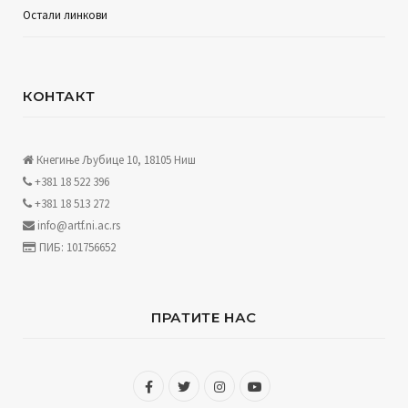
Остали линкови
КОНТАКТ
Кнегиње Љубице 10, 18105 Ниш
+381 18 522 396
+381 18 513 272
info@artf.ni.ac.rs
ПИБ: 101756652
ПРАТИТЕ НАС
F
T
I
Y