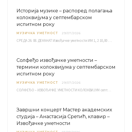
Историја музике – распоред полагања
колоквијума у септембарском
испитном року
МУЗИЧКА УМЕТНОСТ
29/07/2026
СРЕДА 26. 08. ДЕКАНАТ Извођачке уметности ИМ 1, 2 10,00 ИМ 3, 4 10,30 ИМ…
Солфеђо извођачке уметности –
термини колоквијума у септембарском
испитном року
МУЗИЧКА УМЕТНОСТ
29/07/2026
СОЛФЕЂО – ИЗВОЂАЧКЕ УМЕТНОСТИ КОЛОКВИЈУМ септембарски испитни рок четвртак, 03.09.2026. уч. бр. 12 ПИСМЕНИ…
Завршни концерт Мастер академских
студија – Анастасија Сретић, клавир –
Извођачке уметности