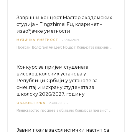
Завршни концерт Мастер академских
студија – Tingzhimei Fu, кларинет –
извођачке уметности
МУЗИЧКА УМЕТНОСТ
25/06/2026
Програм: Волфганг Амадеус Моцарт: Концерт за кларинет и оркестар, А-дур Ментор Милош Мијатовић, редовни…
Конкурс за пријем студената
високошколских установа у
Републици Србији у установе за
смештај и исхрану студената за
школску 2026/2027. годину
ОБАВЕШТЕЊА
23/06/2026
Министарство просвете је објавило Конкурс за пријем студената високошколских установа у Републици Србији у установе…
Јавни позив за солистички наступ са