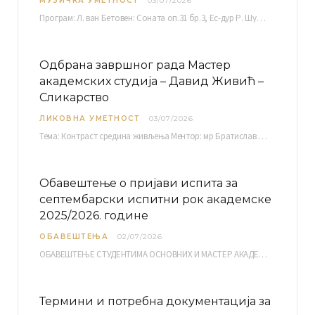
МУЗИЧКА УМЕТНОСТ
03/07/2026
Програм: Л. ван Бетовен: Соната оп.31 бр.3, Ес-дур Р. Шуман: Бечки карневал оп.26 К. Дебиси:…
Одбрана завршног рада Мастер
академских студија – Давид Живић –
Сликарство
ЛИКОВНА УМЕТНОСТ
03/07/2026
Тема: Контраст средина живљења Ментор: мр Братислав Башић, редовни професор Среда, 08.07.2026. у…
Обавештење о пријави испита за
септембарски испитни рок академске
2025/2026. године
ОБАВЕШТЕЊА
02/07/2026
ОБАВЕШТЕЊЕ СТУДЕНТИМА ОСНОВНИХ И МАСТЕР АКАДЕМСКИХ СТУДИЈА ЕЛЕКТРОНСКА ПРИЈАВА ИСПИТА за септембарски испитни рок за…
Термини и потребна документација за