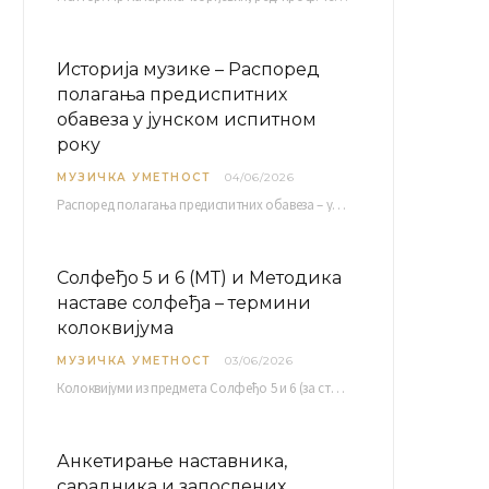
Историја музике – Распоред
полагања предиспитних
обавеза у јунском испитном
року
МУЗИЧКА УМЕТНОСТ
04/06/2026
Распоред полагaња предиспитних обавеза – усменог колоквијума и теста из слушања музике – објављен је…
Солфеђо 5 и 6 (МТ) и Методика
наставе солфеђа – термини
колоквијума
МУЗИЧКА УМЕТНОСТ
03/06/2026
Колоквијуми из предмета Солфеђо 5 и 6 (за студенте студијског програма Музичка теорија) и Методика…
Анкетирање наставника,
сарадника и запослених