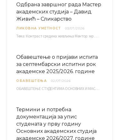
Одбрана завршног рада Мастер
академских студија – Давид
Живић – Сликарство
ЛИКОВНА УМЕТНОСТ
03/07/2026
Тема: Контраст средина живљења Ментор: мр Братислав Башић, редовни професор Среда, 08.07.2026. у…
Обавештење о пријави испита
за септембарски испитни рок
академске 2025/2026. године
ОБАВЕШТЕЊА
02/07/2026
ОБАВЕШТЕЊЕ СТУДЕНТИМА ОСНОВНИХ И МАСТЕР АКАДЕМСКИХ СТУДИЈА ЕЛЕКТРОНСКА ПРИЈАВА ИСПИТА за септембарски испитни рок за…
Термини и потребна
документација за упис
студената у прву годину
Основних академских студија
академске 2026/2027. године