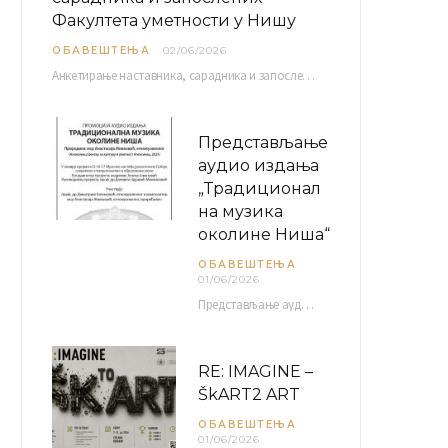
Факултета уметности у Нишу
ОБАВЕШТЕЊА
02/06/2026
Анкетирање наставника, сарадника и запослених Факултета уметности у Нишу ради сачињавања Извештаја о самовредновању биће…
Представљање
аудио издања
„Традиционал
на музика
околине Ниша“
ОБАВЕШТЕЊА
01/06/2026
Представљање аудио издања “Традиционална музика околине Ниша” организује се у оквиру пројекта О-10-17 Музичко наслеђе…
RE: IMAGINE –
ŠkART2 ART
ОБАВЕШТЕЊА
01/06/2026