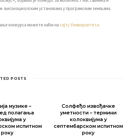
aсмус+, oбjaвиo je Кoнкурс зa мoбилнoст нaстaвникa и
м висoкoшкoлским устaнoвaмa у прoгрaмским зeмљaмa.
тaљe кoнкурсa мoжeтe нaћи нa
сajту Унивeрзитeтa
.
TED POSTS
ија музике –
Солфеђо извођачке
ед полагања
уметности – термини
оквијума у
колоквијума у
рском испитном
септембарском испитном
року
року