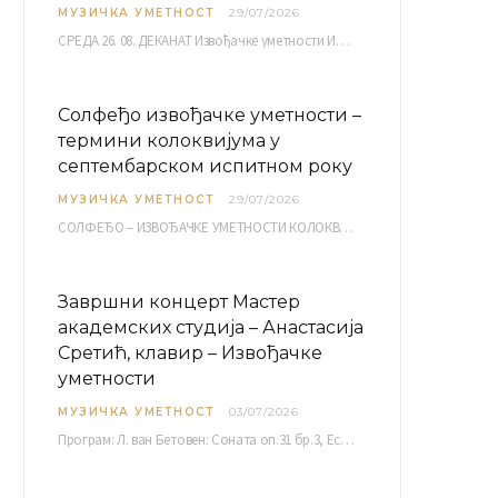
МУЗИЧКА УМЕТНОСТ
29/07/2026
СРЕДА 26. 08. ДЕКАНАТ Извођачке уметности ИМ 1, 2 10,00 ИМ 3, 4 10,30 ИМ…
Солфеђо извођачке уметности –
термини колоквијума у
септембарском испитном року
МУЗИЧКА УМЕТНОСТ
29/07/2026
СОЛФЕЂО – ИЗВОЂАЧКЕ УМЕТНОСТИ КОЛОКВИЈУМ септембарски испитни рок четвртак, 03.09.2026. уч. бр. 12 ПИСМЕНИ…
Завршни концерт Мастер
академских студија – Анастасија
Сретић, клавир – Извођачке
уметности
МУЗИЧКА УМЕТНОСТ
03/07/2026
Програм: Л. ван Бетовен: Соната оп.31 бр.3, Ес-дур Р. Шуман: Бечки карневал оп.26 К. Дебиси:…