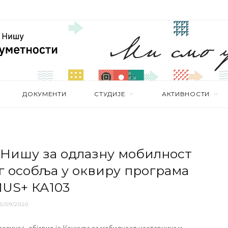
ДОКУМЕНТИ
СТУДИЈЕ
АКТИВНОСТИ
 Нишу за одлазну мобилност
г особља у оквиру програма
US+ КА103
5/09/2020