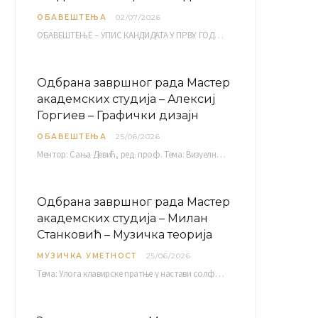
ОБАВЕШТЕЊА
02/07/2026
ОБАВЕШТЕЊЕ – УПИС КАНДИДАТА У ПРВУ ГОДИНУ ОАС 10, 13, 14, 15. и…
Одбрана завршног рада Мастер
академских студија – Алексиј
Горгиев – Графички дизајн
ОБАВЕШТЕЊА
25/06/2026
Ментор: Сања Девић, ред. проф. Тема: Визуелни идентитет линије нутриционистичких производа Vita+: Од амбалаже до мултимедијалне комуникације Петак, 03. 07.…
Одбрана завршног рада Мастер
академских студија – Милан
Станковић – Музичка теорија
МУЗИЧКА УМЕТНОСТ
25/06/2026
Тема: Улога клавирске пратње у настави солфеђа у првом циклусу основне музичке школе Ментор…