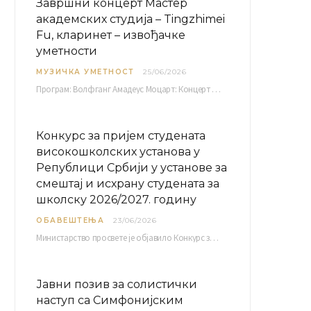
Завршни концерт Мастер
академских студија – Tingzhimei
Fu, кларинет – извођачке
уметности
МУЗИЧКА УМЕТНОСТ
25/06/2026
Програм: Волфганг Амадеус Моцарт: Концерт за кларинет и оркестар, А-дур Ментор Милош Мијатовић, редовни…
Конкурс за пријем студената
високошколских установа у
Републици Србији у установе за
смештај и исхрану студената за
школску 2026/2027. годину
ОБАВЕШТЕЊА
23/06/2026
Министарство просвете је објавило Конкурс за пријем студената високошколских установа у Републици Србији у установе…
Јавни позив за солистички
наступ са Симфонијским