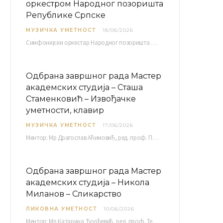
оркестром Народног позоришта
Републике Српске
МУЗИЧКА УМЕТНОСТ
18/06/2026
Симфонијски оркестар Народног позоришта Републике Српске расписује јавни позив за учешће у пројекту „CRESCENDO: Нова…
Одбрана завршног рада Мастер
академских студија – Сташа
Стаменковић – Извођачке
уметности, клавир
МУЗИЧКА УМЕТНОСТ
17/06/2026
Ментор: Мр Драгослав Аћимовић, ред. проф. Програм: Л. Ван Бетовен: Соната оп. 31 бр. 2 у…
Одбрана завршног рада Мастер
академских студија – Никола
Миланов – Сликарство
ЛИКОВНА УМЕТНОСТ
10/06/2026
Ментор: Мр Катарина Ђорђевић, ред. проф. Тема: Монолог емоција Среда, 17. 06. 2026. у 15:30 сати Сала бр. 12 Факултета уметности у Нишу, Кнегиње…