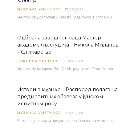
клавир
МУЗИЧКА УМЕТНОСТ
17/06/2026
Ментор: Мр Драгослав Аћимовић, ред. проф. Програм: Л. Ван Бетовен: Соната оп. 31 бр. 2 у…
Одбрана завршног рада Мастер
академских студија – Никола Миланов
– Сликарство
ЛИКОВНА УМЕТНОСТ
10/06/2026
Ментор: Мр Катарина Ђорђевић, ред. проф. Тема: Монолог емоција Среда, 17. 06. 2026. у 15:30 сати Сала бр. 12 Факултета уметности у Нишу, Кнегиње…
Историја музике – Распоред полагања
предиспитних обавеза у јунском
испитном року
МУЗИЧКА УМЕТНОСТ
04/06/2026
Распоред полагaња предиспитних обавеза – усменог колоквијума и теста из слушања музике – објављен је…