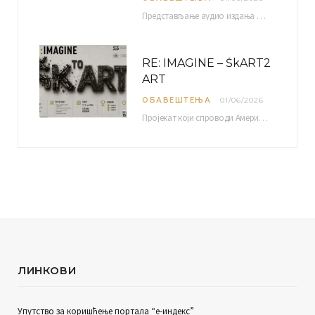
Представљање аудио издања “Традиционална музика околине Ниша” организује се у оквиру пројекта О-10-17 Музичко наслеђе…
RE: IMAGINE – ŠkART2
ART
ОБАВЕШТЕЊА
01/06/2026
Пројекат који спроводи Америчка привредна комора уз подршку компаније Philip Morris International, са циљем повезивања…
ЛИНКОВИ
Упутство за коришћење портала “е-индекс”