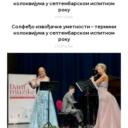
колоквијума у септембарском испитном
року
29/07/2026
Солфеђо извођачке уметности – термини
колоквијума у септембарском испитном
року
29/07/2026