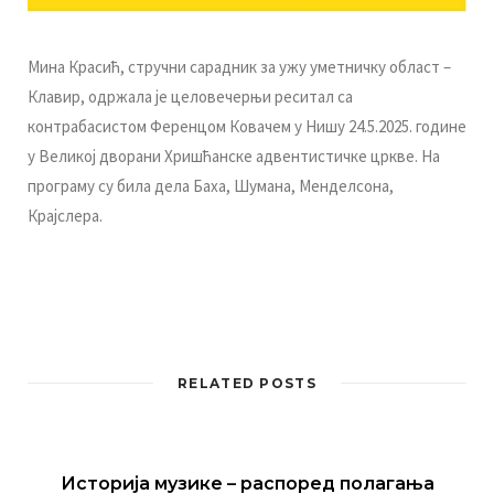
Мина Красић, стручни сарадник за ужу уметничку област –
Клавир, одржала је целовечерњи реситал са
контрабасистом Ференцом Ковачем у Нишу 24.5.2025. године
у Великој дворани Хришћанске адвентистичке цркве. На
програму су била дела Баха, Шумана, Менделсона,
Крајслера.
RELATED POSTS
Историја музике – распоред полагања