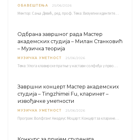
ОБАВЕШТЕЊА
25/06/2026
Ментор: Сања Девић, ред. проф. Тема: Визуелни идентитет линије нутриционистичких производа Vita+: Од амбалаже до мултимедијалне комуникације Петак, 03. 07.…
Одбрана завршног рада Мастер
академских студија – Милан Станковић
– Музичка теорија
МУЗИЧКА УМЕТНОСТ
25/06/2026
Тема: Улога клавирске пратње у настави солфеђа у првом циклусу основне музичке школе Ментор…
Завршни концерт Мастер академских
студија – Tingzhimei Fu, кларинет –
извођачке уметности
МУЗИЧКА УМЕТНОСТ
25/06/2026
Програм: Волфганг Амадеус Моцарт: Концерт за кларинет и оркестар, А-дур Ментор Милош Мијатовић, редовни…
Конкурс за пријем студената