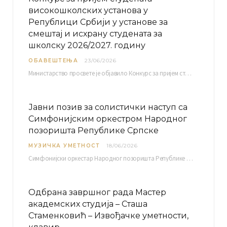
високошколских установа у
Републици Србији у установе за
смештај и исхрану студената за
школску 2026/2027. годину
ОБАВЕШТЕЊА
23/06/2026
Министарство просвете је објавило Конкурс за пријем студената високошколских установа у Републици Србији у установе…
Јавни позив за солистички наступ са
Симфонијским оркестром Народног
позоришта Републике Српске
МУЗИЧКА УМЕТНОСТ
18/06/2026
Симфонијски оркестар Народног позоришта Републике Српске расписује јавни позив за учешће у пројекту „CRESCENDO: Нова…
Одбрана завршног рада Мастер
академских студија – Сташа
Стаменковић – Извођачке уметности,