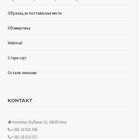
Образац за постављање вести
Обавештења
Webmail
Стари сајт
Остали линкови
КОНТАКТ
Кнегиње Љубице 10, 18105 Ниш
+381 18 522 396
+381 18 513 272