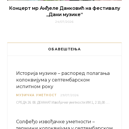
Концерт мр Анђеле Данковић на фестивалу
„Дани музике“
24/07/2026
ОБАВЕШТЕЊА
Историја музике – распоред полагања
колоквијума у септембарском
испитном року
МУЗИЧКА УМЕТНОСТ
29/07/2026
СРЕДА 26. 08. ДЕКАНАТ Извођачке уметности ИМ 1, 2 10,00 ИМ 3, 4 10,30 ИМ…
Солфеђо извођачке уметности –
термини колоквијума у септембарском