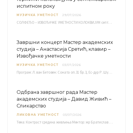
испитном року
МУЗИЧКА УМЕТНОСТ
29/07/2026
СОЛФЕЂО – ИЗВОЂАЧКЕ УМЕТНОСТИ КОЛОКВИЈУМ септембарски испитни рок четвртак, 03.09.2026. уч. бр. 12 ПИСМЕНИ…
Завршни концерт Мастер академских
студија – Анастасија Сретић, клавир –
Извођачке уметности
МУЗИЧКА УМЕТНОСТ
03/07/2026
Програм: Л. ван Бетовен: Соната оп.31 бр.3, Ес-дур Р. Шуман: Бечки карневал оп.26 К. Дебиси:…
Одбрана завршног рада Мастер
академских студија – Давид Живић –
Сликарство
ЛИКОВНА УМЕТНОСТ
03/07/2026
Тема: Контраст средина живљења Ментор: мр Братислав Башић, редовни професор Среда, 08.07.2026. у…