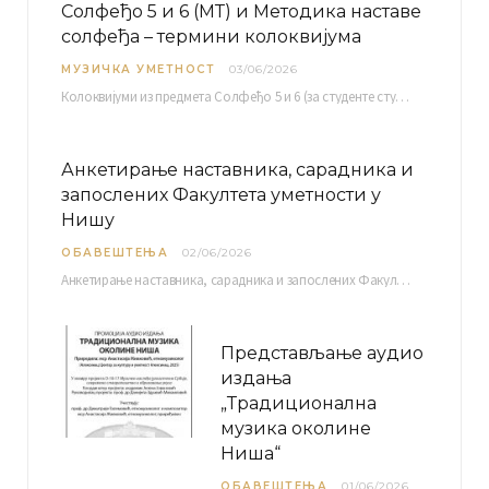
Солфеђо 5 и 6 (МТ) и Методика наставе
солфеђа – термини колоквијума
МУЗИЧКА УМЕТНОСТ
03/06/2026
Колоквијуми из предмета Солфеђо 5 и 6 (за студенте студијског програма Музичка теорија) и Методика…
Анкетирање наставника, сарадника и
запослених Факултета уметности у
Нишу
ОБАВЕШТЕЊА
02/06/2026
Анкетирање наставника, сарадника и запослених Факултета уметности у Нишу ради сачињавања Извештаја о самовредновању биће…
Представљање аудио
издања
„Традиционална
музика околине
Ниша“
ОБАВЕШТЕЊА
01/06/2026