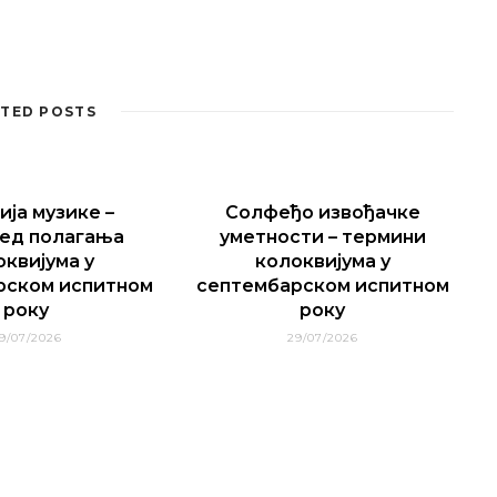
TED POSTS
ија музике –
Солфеђо извођачке
ед полагања
уметности – термини
оквијума у
колоквијума у
рском испитном
септембарском испитном
року
року
9/07/2026
29/07/2026