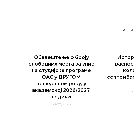
RELA
Обавештење о броју
Истор
слободних места за упис
распор
на студијске програме
кол
ОАС у ДРУГОМ
септемба
конкурсном року, у
академској 2026/2027.
2
години
30/07/2026