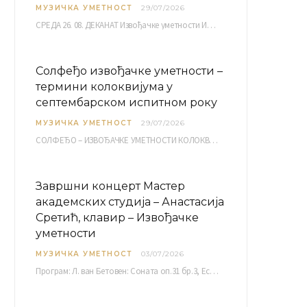
МУЗИЧКА УМЕТНОСТ
29/07/2026
СРЕДА 26. 08. ДЕКАНАТ Извођачке уметности ИМ 1, 2 10,00 ИМ 3, 4 10,30 ИМ…
Солфеђо извођачке уметности –
термини колоквијума у
септембарском испитном року
МУЗИЧКА УМЕТНОСТ
29/07/2026
СОЛФЕЂО – ИЗВОЂАЧКЕ УМЕТНОСТИ КОЛОКВИЈУМ септембарски испитни рок четвртак, 03.09.2026. уч. бр. 12 ПИСМЕНИ…
Завршни концерт Мастер
академских студија – Анастасија
Сретић, клавир – Извођачке
уметности
МУЗИЧКА УМЕТНОСТ
03/07/2026
Програм: Л. ван Бетовен: Соната оп.31 бр.3, Ес-дур Р. Шуман: Бечки карневал оп.26 К. Дебиси:…