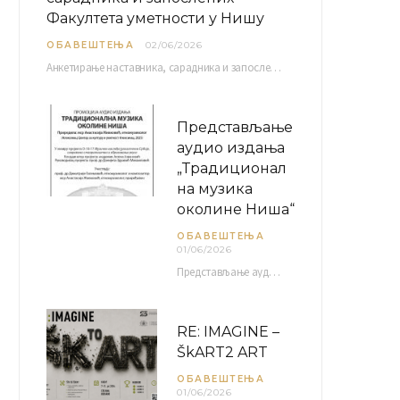
Факултета уметности у Нишу
ОБАВЕШТЕЊА
02/06/2026
Анкетирање наставника, сарадника и запослених Факултета уметности у Нишу ради сачињавања Извештаја о самовредновању биће…
Представљање
аудио издања
„Традиционал
на музика
околине Ниша“
ОБАВЕШТЕЊА
01/06/2026
Представљање аудио издања “Традиционална музика околине Ниша” организује се у оквиру пројекта О-10-17 Музичко наслеђе…
RE: IMAGINE –
ŠkART2 ART
ОБАВЕШТЕЊА
01/06/2026