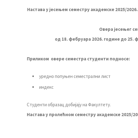
Настава у јесењем семестру академске 202
5
/202
6
Овера јесењег с
од 18. фебруара 2026. године до 25. 
Приликом овере семестра студенти подносе:
уредно попуњен семестрални лист
индекс
Студенти образац добијају на Факултету.
Настава у пролећном семестру академске 2025/202