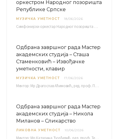
оркестром Народног позоришта
Републике Српске
МУЗИЧКА УМЕТНОСТ
18/06/2026
Симфонијски оркестар Народног позоришта Републике Српске расписује јавни позив за учешће у пројекту „CRESCENDO: Нова…
Одбрана завршног рада Мастер
академских студија – Сташа
Стаменковић – Извођачке
уметности, клавир
МУЗИЧКА УМЕТНОСТ
17/06/2026
Ментор: Мр Драгослав Аћимовић, ред. проф. Програм: Л. Ван Бетовен: Соната оп. 31 бр. 2 у…
Одбрана завршног рада Мастер
академских студија – Никола
Миланов – Сликарство
ЛИКОВНА УМЕТНОСТ
10/06/2026
Ментор: Мр Катарина Ђорђевић, ред. проф. Тема: Монолог емоција Среда, 17. 06. 2026. у 15:30 сати Сала бр. 12 Факултета уметности у Нишу, Кнегиње…