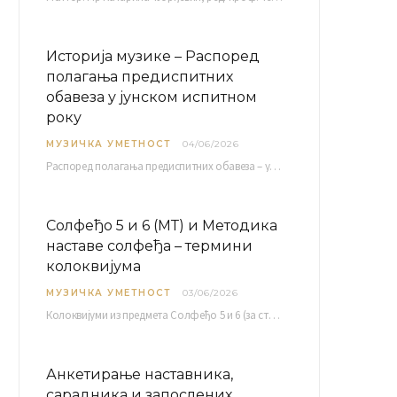
Историја музике – Распоред
полагања предиспитних
обавеза у јунском испитном
року
МУЗИЧКА УМЕТНОСТ
04/06/2026
Распоред полагaња предиспитних обавеза – усменог колоквијума и теста из слушања музике – објављен је…
Солфеђо 5 и 6 (МТ) и Методика
наставе солфеђа – термини
колоквијума
МУЗИЧКА УМЕТНОСТ
03/06/2026
Колоквијуми из предмета Солфеђо 5 и 6 (за студенте студијског програма Музичка теорија) и Методика…
Анкетирање наставника,
сарадника и запослених