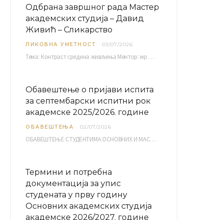
Одбрана завршног рада Мастер
академских студија – Давид
Живић – Сликарство
ЛИКОВНА УМЕТНОСТ
03/07/2026
Тема: Контраст средина живљења Ментор: мр Братислав Башић, редовни професор Среда, 08.07.2026. у…
Обавештење о пријави испита
за септембарски испитни рок
академске 2025/2026. године
ОБАВЕШТЕЊА
02/07/2026
ОБАВЕШТЕЊЕ СТУДЕНТИМА ОСНОВНИХ И МАСТЕР АКАДЕМСКИХ СТУДИЈА ЕЛЕКТРОНСКА ПРИЈАВА ИСПИТА за септембарски испитни рок за…
Термини и потребна
документација за упис
студената у прву годину
Основних академских студија
академске 2026/2027. године