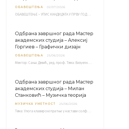
ОБАВЕШТЕЊА
02/07/2026
ОБАВЕШТЕЊЕ – УПИС КАНДИДАТА У ПРВУ ГОДИНУ ОАС 10, 13, 14, 15. и…
Одбрана завршног рада Мастер
академских студија – Алексиј
Горгиев – Графички дизајн
ОБАВЕШТЕЊА
25/06/2026
Ментор: Сања Девић, ред. проф. Тема: Визуелни идентитет линије нутриционистичких производа Vita+: Од амбалаже до мултимедијалне комуникације Петак, 03. 07.…
Одбрана завршног рада Мастер
академских студија – Милан
Станковић – Музичка теорија
МУЗИЧКА УМЕТНОСТ
25/06/2026
Тема: Улога клавирске пратње у настави солфеђа у првом циклусу основне музичке школе Ментор…