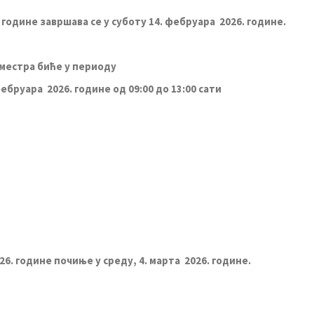
. године завршава се у суботу
14
. фебруара 2026. године.
еместра биће у периоду
фебруара 2026. године
од 09
:
00 до 1
3:
00 сати
6. године почиње у среду, 4. марта 2026. године.