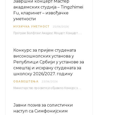
Завршни концерт Мастер
академских студија – Tingzhimei
Fu, кларинет – извођачке
уметности
МУЗИЧКА УМЕТНОСТ
25/06/2026
Програм: Волфганг Амадеус Моцарт: Концерт за кларинет и оркестар, А-дур Ментор Милош Мијатовић, редовни…
Конкурс за пријем студената
високошколских установа у
Републици Србији у установе за
смештај и исхрану студената за
школску 2026/2027. годину
ОБАВЕШТЕЊА
23/06/2026
Министарство просвете је објавило Конкурс за пријем студената високошколских установа у Републици Србији у установе…
Јавни позив за солистички
наступ са Симфонијским