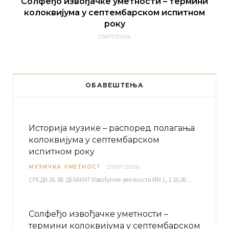
Солфеђо извођачке уметности – термини
колоквијума у септембарском испитном
року
29/07/2026
ОБАВЕШТЕЊА
Историја музике – распоред полагања
колоквијума у септембарском
испитном року
МУЗИЧКА УМЕТНОСТ
29/07/2026
СРЕДА 26. 08. ДЕКАНАТ Извођачке уметности ИМ 1, 2 10,00 ИМ 3, 4 10,30 ИМ…
Солфеђо извођачке уметности –
термини колоквијума у септембарском