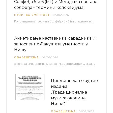
Солфеђо 5 и 6 (МТ) и Методика наставе
солфеђа – термини колоквијума
МУЗИЧКА УМЕТНОСТ
03/06/2026
Колоквијуми из предмета Солфеђо 5 и 6 (за студенте студијског програма Музичка теорија) и Методика…
Анкетирање наставника, сарадника и
запослених Факултета уметности у
Нишу
ОБАВЕШТЕЊА
02/06/2026
Анкетирање наставника, сарадника и запослених Факултета уметности у Нишу ради сачињавања Извештаја о самовредновању биће…
Представљање аудио
издања
„Традиционална
музика околине
Ниша“
ОБАВЕШТЕЊА
01/06/2026