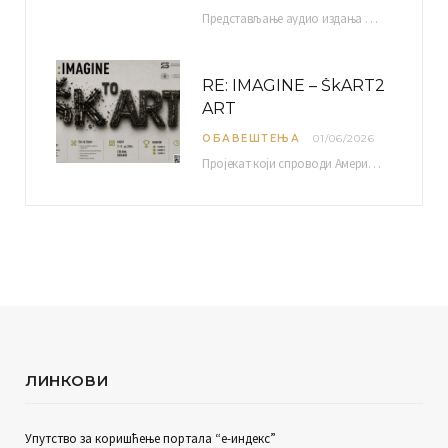
Представљање аудио издања “Традиционална музика околине Ниша” организује се у оквиру пројекта О-10-17 Музичко наслеђе…
RE: IMAGINE – ŠkART2
ART
ОБАВЕШТЕЊА
01/06/2026
Пројекат који спроводи Америчка привредна комора уз подршку компаније Philip Morris International, са циљем повезивања…
ЛИНКОВИ
Упутство за коришћење портала “е-индекс”