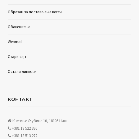
Образац за постављање вести
Обавештења
Webmail
Стари сајт
Остали линкови
КОНТАКТ
Кнегиње Љубице 10, 18105 Ниш
+381 18 522 396
+381 18 513 272