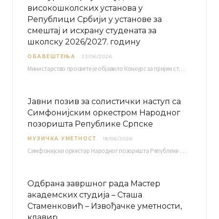
високошколских установа у
Републици Србији у установе за
смештај и исхрану студената за
школску 2026/2027. годину
ОБАВЕШТЕЊА
23/06/2026
Министарство просвете је објавило Конкурс за пријем студената високошколских установа у Републици Србији у установе…
Јавни позив за солистички наступ са
Симфонијским оркестром Народног
позоришта Републике Српске
МУЗИЧКА УМЕТНОСТ
18/06/2026
Симфонијски оркестар Народног позоришта Републике Српске расписује јавни позив за учешће у пројекту „CRESCENDO: Нова…
Одбрана завршног рада Мастер
академских студија – Сташа
Стаменковић – Извођачке уметности,
клавир