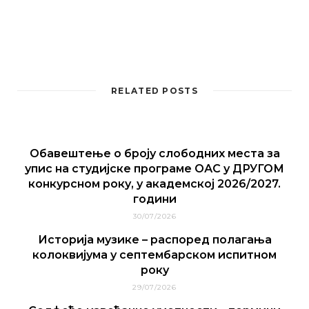
RELATED POSTS
Обавештење о броју слободних места за
упис на студијске програме ОАС у ДРУГОМ
конкурсном року, у академској 2026/2027.
години
30/07/2026
Историја музике – распоред полагања
колоквијума у септембарском испитном
року
29/07/2026