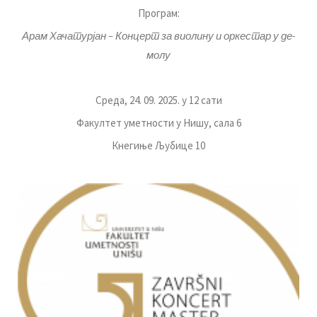
Програм:
Арам Хачатурјан – Концерт за виолину и оркестар у де-
молу
Среда
,
24
. 0
9
. 202
5
.
у
1
2
сати
Ф
акултет уметности у Нишу,
сала 6
Кнегиње Љубице 10