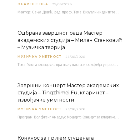
ОБАВЕШТЕЊА
25/06/2026
Ментор: Сања Девић, ред. проф. Тема: Визуелни идентитет линије нутриционистичких производа Vita+: Од амбалаже до мултимедијалне комуникације Петак, 03. 07.…
Одбрана завршног рада Мастер
академских студија – Милан Станковић
– Музичка теорија
МУЗИЧКА УМЕТНОСТ
25/06/2026
Тема: Улога клавирске пратње у настави солфеђа у првом циклусу основне музичке школе Ментор…
Завршни концерт Мастер академских
студија – Tingzhimei Fu, кларинет –
извођачке уметности
МУЗИЧКА УМЕТНОСТ
25/06/2026
Програм: Волфганг Амадеус Моцарт: Концерт за кларинет и оркестар, А-дур Ментор Милош Мијатовић, редовни…
Конкурс за пријем студената