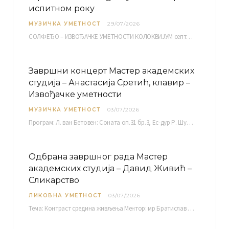
испитном року
МУЗИЧКА УМЕТНОСТ
29/07/2026
СОЛФЕЂО – ИЗВОЂАЧКЕ УМЕТНОСТИ КОЛОКВИЈУМ септембарски испитни рок четвртак, 03.09.2026. уч. бр. 12 ПИСМЕНИ…
Завршни концерт Мастер академских
студија – Анастасија Сретић, клавир –
Извођачке уметности
МУЗИЧКА УМЕТНОСТ
03/07/2026
Програм: Л. ван Бетовен: Соната оп.31 бр.3, Ес-дур Р. Шуман: Бечки карневал оп.26 К. Дебиси:…
Одбрана завршног рада Мастер
академских студија – Давид Живић –
Сликарство
ЛИКОВНА УМЕТНОСТ
03/07/2026
Тема: Контраст средина живљења Ментор: мр Братислав Башић, редовни професор Среда, 08.07.2026. у…