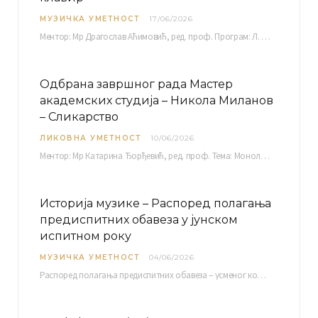
МУЗИЧКА УМЕТНОСТ
17/06/2026
Ментор: Мр Драгослав Аћимовић, ред. проф. Програм: Л. Ван Бетовен: Соната оп. 31 бр. 2 у…
Одбрана завршног рада Мастер
академских студија – Никола Миланов
– Сликарство
ЛИКОВНА УМЕТНОСТ
10/06/2026
Ментор: Мр Катарина Ђорђевић, ред. проф. Тема: Монолог емоција Среда, 17. 06. 2026. у 15:30 сати Сала бр. 12 Факултета уметности у Нишу, Кнегиње…
Историја музике – Распоред полагања
предиспитних обавеза у јунском
испитном року
МУЗИЧКА УМЕТНОСТ
04/06/2026
Распоред полагaња предиспитних обавеза – усменог колоквијума и теста из слушања музике – објављен је…