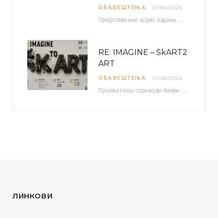
ОБАВЕШТЕЊА
01/06/2026
Представљање аудио издања “Традиционална музика околине Ниша” организује се у оквиру пројекта О-10-17 Музичко наслеђе…
RE: IMAGINE – ŠkART2
ART
ОБАВЕШТЕЊА
01/06/2026
Пројекат који спроводи Америчка привредна комора уз подршку компаније Philip Morris International, са циљем повезивања…
ЛИНКОВИ