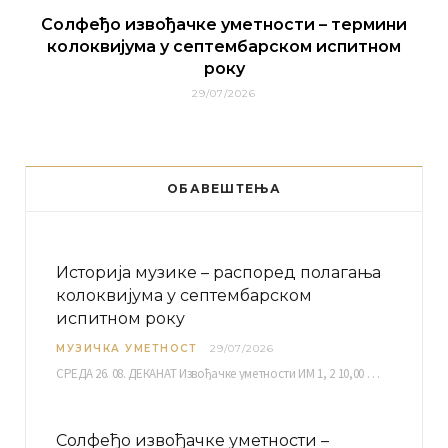
Солфеђо извођачке уметности – термини
колоквијума у септембарском испитном
року
29/07/2026
ОБАВЕШТЕЊА
Историја музике – распоред полагања
колоквијума у септембарском
испитном року
МУЗИЧКА УМЕТНОСТ
29/07/2026
СРЕДА 26. 08. ДЕКАНАТ Извођачке уметности ИМ 1, 2 10,00 ИМ 3, 4 10,30 ИМ…
Солфеђо извођачке уметности –