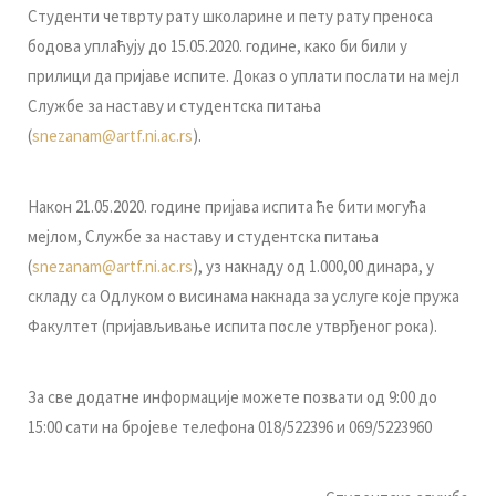
Студенти четврту рату школарине и пету рату преноса
бодова уплаћују до 15.05.2020. године, како би били у
прилици да пријаве испите. Доказ о уплати послати на мејл
Службе за наставу и студентска питања
(
snezanam@artf.ni.ac.rs
).
Након 21.05.2020. године пријава испита ће бити могућа
мејлом, Службе за наставу и студентска питања
(
snezanam@artf.ni.ac.rs
), уз накнаду од 1.000,00 динара, у
складу са Одлуком о висинама накнада за услуге које пружа
Факултет (пријављивање испита после утврђеног рока).
За све додатне информације можете позвати од 9:00 до
15:00 сати на бројеве телефона 018/522396 и 069/5223960