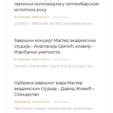
термини колоквијума у септембарском
испитном року
МУЗИЧКА УМЕТНОСТ
29/07/2026
СОЛФЕЂО – ИЗВОЂАЧКЕ УМЕТНОСТИ КОЛОКВИЈУМ септембарски испитни рок четвртак, 03.09.2026. уч. бр. 12 ПИСМЕНИ…
Завршни концерт Мастер академских
студија – Анастасија Сретић, клавир –
Извођачке уметности
МУЗИЧКА УМЕТНОСТ
03/07/2026
Програм: Л. ван Бетовен: Соната оп.31 бр.3, Ес-дур Р. Шуман: Бечки карневал оп.26 К. Дебиси:…
Одбрана завршног рада Мастер
академских студија – Давид Живић –
Сликарство
ЛИКОВНА УМЕТНОСТ
03/07/2026
Тема: Контраст средина живљења Ментор: мр Братислав Башић, редовни професор Среда, 08.07.2026. у…