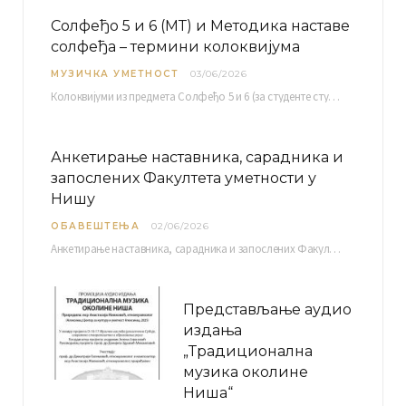
Солфеђо 5 и 6 (МТ) и Методика наставе
солфеђа – термини колоквијума
МУЗИЧКА УМЕТНОСТ
03/06/2026
Колоквијуми из предмета Солфеђо 5 и 6 (за студенте студијског програма Музичка теорија) и Методика…
Анкетирање наставника, сарадника и
запослених Факултета уметности у
Нишу
ОБАВЕШТЕЊА
02/06/2026
Анкетирање наставника, сарадника и запослених Факултета уметности у Нишу ради сачињавања Извештаја о самовредновању биће…
Представљање аудио
издања
„Традиционална
музика околине
Ниша“