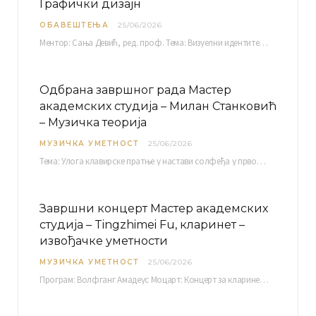
Графички дизајн
ОБАВЕШТЕЊА
25/06/2026
Ментор: Сања Девић, ред. проф. Тема: Визуелни идентитет линије нутриционистичких производа Vita+: Од амбалаже до мултимедијалне комуникације Петак, 03. 07.…
Одбрана завршног рада Мастер
академских студија – Милан Станковић
– Музичка теорија
МУЗИЧКА УМЕТНОСТ
25/06/2026
Тема: Улога клавирске пратње у настави солфеђа у првом циклусу основне музичке школе Ментор…
Завршни концерт Мастер академских
студија – Tingzhimei Fu, кларинет –
извођачке уметности
МУЗИЧКА УМЕТНОСТ
25/06/2026
Програм: Волфганг Амадеус Моцарт: Концерт за кларинет и оркестар, А-дур Ментор Милош Мијатовић, редовни…