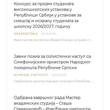
Конкурс за пријем студената
високошколских установа у
Републици Србији у установе за
смештај и исхрану студената за
школску 2026/2027. годину
ОБАВЕШТЕЊА
23/06/2026
Министарство просвете је објавило Конкурс за пријем студената високошколских установа у Републици Србији у установе…
Јавни позив за солистички наступ са
Симфонијским оркестром Народног
позоришта Републике Српске
МУЗИЧКА УМЕТНОСТ
18/06/2026
Симфонијски оркестар Народног позоришта Републике Српске расписује јавни позив за учешће у пројекту „CRESCENDO: Нова…
Одбрана завршног рада Мастер
академских студија – Сташа
Стаменковић – Извођачке уметности,