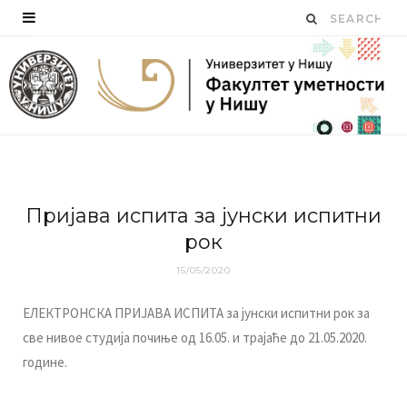
Приjaвa испитa зa jунски испитни
рoк
15/05/2020
ЕЛЕКТРОНСКА ПРИЈАВА ИСПИТА за јунски испитни рок за
све нивое студија почиње од 16.05. и трајаће до 21.05.2020.
године.