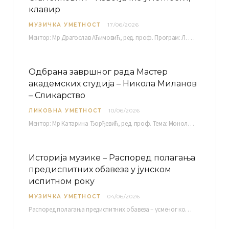
клавир
МУЗИЧКА УМЕТНОСТ
17/06/2026
Ментор: Мр Драгослав Аћимовић, ред. проф. Програм: Л. Ван Бетовен: Соната оп. 31 бр. 2 у…
Одбрана завршног рада Мастер
академских студија – Никола Миланов
– Сликарство
ЛИКОВНА УМЕТНОСТ
10/06/2026
Ментор: Мр Катарина Ђорђевић, ред. проф. Тема: Монолог емоција Среда, 17. 06. 2026. у 15:30 сати Сала бр. 12 Факултета уметности у Нишу, Кнегиње…
Историја музике – Распоред полагања
предиспитних обавеза у јунском
испитном року
МУЗИЧКА УМЕТНОСТ
04/06/2026
Распоред полагaња предиспитних обавеза – усменог колоквијума и теста из слушања музике – објављен је…