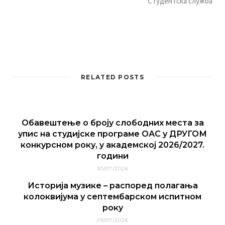
Студeнтскa службa
RELATED POSTS
Обавештење о броју слободних места за
упис на студијске програме ОАС у ДРУГОМ
конкурсном року, у академској 2026/2027.
години
30/07/2026
Историја музике – распоред полагања
колоквијума у септембарском испитном
року
29/07/2026