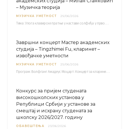
академских студија – Милан Станковић
– Музичка теорија
МУЗИЧКА УМЕТНОСТ
25/06/2026
Тема: Улога клавирске пратње у настави солфеђа у првом циклусу основне музичке школе Ментор…
Завршни концерт Мастер академских
студија – Tingzhimei Fu, кларинет –
извођачке уметности
МУЗИЧКА УМЕТНОСТ
25/06/2026
Програм: Волфганг Амадеус Моцарт: Концерт за кларинет и оркестар, А-дур Ментор Милош Мијатовић, редовни…
Конкурс за пријем студената
високошколских установа у
Републици Србији у установе за
смештај и исхрану студената за
школску 2026/2027. годину
ОБАВЕШТЕЊА
23/06/2026