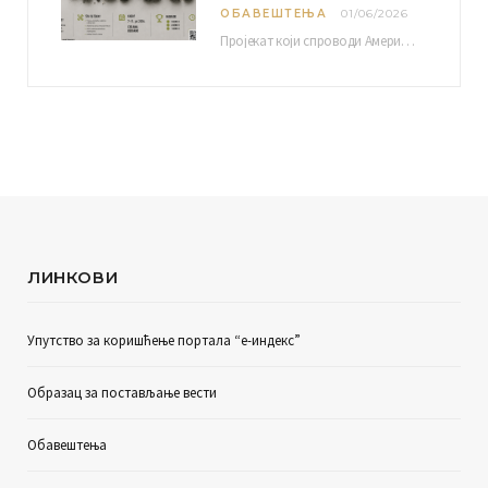
ОБАВЕШТЕЊА
01/06/2026
Пројекат који спроводи Америчка привредна комора уз подршку компаније Philip Morris International, са циљем повезивања…
ЛИНКОВИ
Упутство за коришћење портала “е-индекс”
Образац за постављање вести
Обавештења