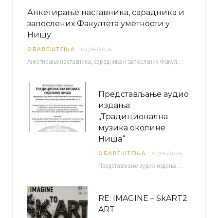
Анкетирање наставника, сарадника и
запослених Факултета уметности у
Нишу
ОБАВЕШТЕЊА
02/06/2026
Анкетирање наставника, сарадника и запослених Факултета уметности у Нишу ради сачињавања Извештаја о самовредновању биће…
Представљање аудио
издања
„Традиционална
музика околине
Ниша“
ОБАВЕШТЕЊА
01/06/2026
Представљање аудио издања “Традиционална музика околине Ниша” организује се у оквиру пројекта О-10-17 Музичко наслеђе…
RE: IMAGINE – ŠkART2
ART