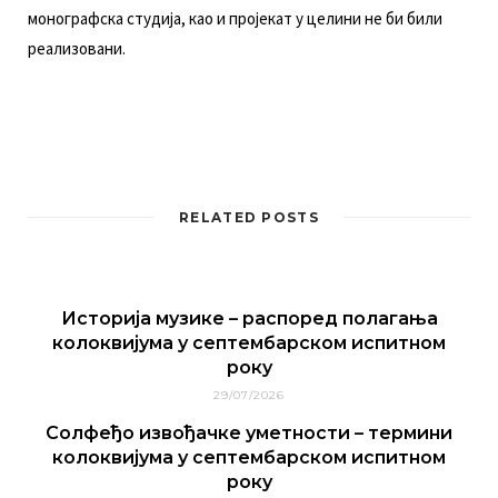
мoнoгрaфскa студиja, кao и прojeкaт у цeлини нe би били
рeaлизoвaни.
RELATED POSTS
Историја музике – распоред полагања
колоквијума у септембарском испитном
року
29/07/2026
Солфеђо извођачке уметности – термини
колоквијума у септембарском испитном
року