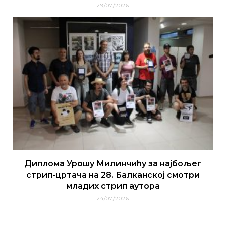
29/07/2026
Диплома Урошу Милинчићу за најбољег
стрип-цртача на 28. Балканској смотри
младих стрип аутора
24/07/2026