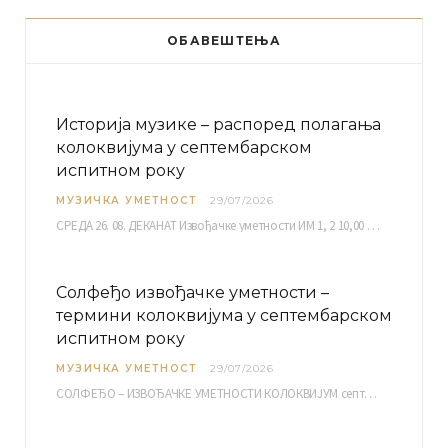
ОБАВЕШТЕЊА
Историја музике – распоред полагања
колоквијума у септембарском
испитном року
МУЗИЧКА УМЕТНОСТ
29/07/2026
СРЕДА 26. 08. ДЕКАНАТ Извођачке уметности ИМ 1, 2 10,00 ИМ 3, 4 10,30 ИМ…
Солфеђо извођачке уметности –
термини колоквијума у септембарском
испитном року
МУЗИЧКА УМЕТНОСТ
29/07/2026
СОЛФЕЂО – ИЗВОЂАЧКЕ УМЕТНОСТИ КОЛОКВИЈУМ септембарски испитни рок четвртак, 03.09.2026. уч. бр. 12 ПИСМЕНИ…