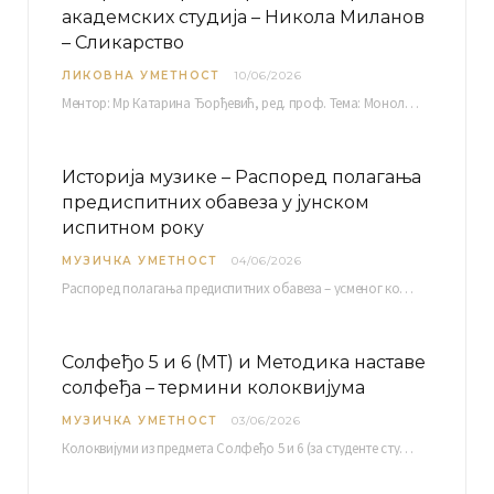
академских студија – Никола Миланов
– Сликарство
ЛИКОВНА УМЕТНОСТ
10/06/2026
Ментор: Мр Катарина Ђорђевић, ред. проф. Тема: Монолог емоција Среда, 17. 06. 2026. у 15:30 сати Сала бр. 12 Факултета уметности у Нишу, Кнегиње…
Историја музике – Распоред полагања
предиспитних обавеза у јунском
испитном року
МУЗИЧКА УМЕТНОСТ
04/06/2026
Распоред полагaња предиспитних обавеза – усменог колоквијума и теста из слушања музике – објављен је…
Солфеђо 5 и 6 (МТ) и Методика наставе
солфеђа – термини колоквијума
МУЗИЧКА УМЕТНОСТ
03/06/2026
Колоквијуми из предмета Солфеђо 5 и 6 (за студенте студијског програма Музичка теорија) и Методика…