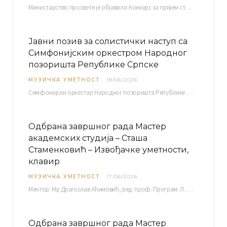
Министарство просвете је објавило Конкурс за пријем студената високошколских установа у Републици Србији у установе…
Јавни позив за солистички наступ са
Симфонијским оркестром Народног
позоришта Републике Српске
МУЗИЧКА УМЕТНОСТ
18/06/2026
Симфонијски оркестар Народног позоришта Републике Српске расписује јавни позив за учешће у пројекту „CRESCENDO: Нова…
Одбрана завршног рада Мастер
академских студија – Сташа
Стаменковић – Извођачке уметности,
клавир
МУЗИЧКА УМЕТНОСТ
17/06/2026
Ментор: Мр Драгослав Аћимовић, ред. проф. Програм: Л. Ван Бетовен: Соната оп. 31 бр. 2 у…
Одбрана завршног рада Мастер