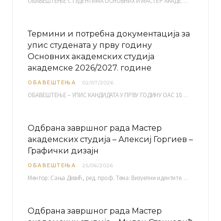
ОБАВЕШТЕЊЕ СТУДЕНТИМА ОСНОВНИХ И МАСТЕР АКАДЕМСКИХ СТУДИЈА ЕЛЕКТРОНСКА ПРИЈАВА ИСПИТА за септембарски испитни рок за…
Термини и потребна документација за
упис студената у прву годину
Основних академских студија
академске 2026/2027. године
ОБАВЕШТЕЊА
02/07/2026
ОБАВЕШТЕЊЕ – УПИС КАНДИДАТА У ПРВУ ГОДИНУ ОАС 10, 13, 14, 15. и…
Одбрана завршног рада Мастер
академских студија – Алексиј Горгиев –
Графички дизајн
ОБАВЕШТЕЊА
25/06/2026
Ментор: Сања Девић, ред. проф. Тема: Визуелни идентитет линије нутриционистичких производа Vita+: Од амбалаже до мултимедијалне комуникације Петак, 03. 07.…
Одбрана завршног рада Мастер