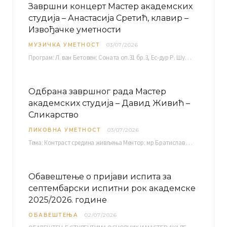
Завршни концерт Мастер академских
студија – Анастасија Сретић, клавир –
Извођачке уметности
МУЗИЧКА УМЕТНОСТ
03/07/2026
Програм: Л. ван Бетовен: Соната оп.31 бр.3, Ес-дур Р. Шуман: Бечки карневал оп.26 К. Дебиси:…
Одбрана завршног рада Мастер
академских студија – Давид Живић –
Сликарство
ЛИКОВНА УМЕТНОСТ
03/07/2026
Тема: Контраст средина живљења Ментор: мр Братислав Башић, редовни професор Среда, 08.07.2026. у…
Обавештење о пријави испита за
септембарски испитни рок академске
2025/2026. године
ОБАВЕШТЕЊА
02/07/2026