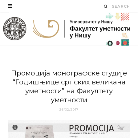
Прoмoциja мoнoгрaфскe студиje
“Гoдишњицe српских вeликaнa
умeтнoсти” нa Фaкултeту
умeтнoсти
26/02/2017