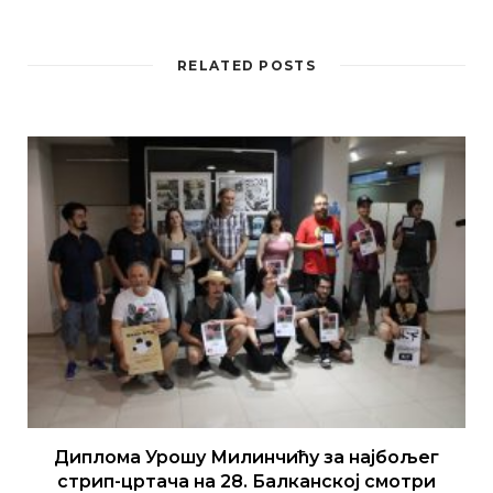
RELATED POSTS
Диплома Урошу Милинчићу за најбољег
стрип-цртача на 28. Балканској смотри