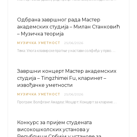
Одбрана завршног рада Мастер
академских студија – Милан Станковић
– Музичка теорија
МУЗИЧКА УМЕТНОСТ
25/06/2026
Тема: Улога клавирске пратње у настави солфеђа у првом циклусу основне музичке школе Ментор…
Завршни концерт Мастер академских
студија – Tingzhimei Fu, кларинет –
извођачке уметности
МУЗИЧКА УМЕТНОСТ
25/06/2026
Програм: Волфганг Амадеус Моцарт: Концерт за кларинет и оркестар, А-дур Ментор Милош Мијатовић, редовни…
Конкурс за пријем студената
високошколских установа у
Републици Србији у установе за