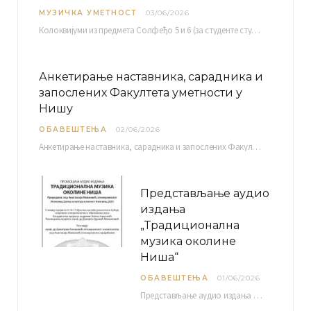
МУЗИЧКА УМЕТНОСТ
03/06/2026
Колоквијуми из предмета Солфеђо 5 и 6 (за студенте студијског програма Музичка теорија) и Методика…
Анкетирање наставника, сарадника и
запослених Факултета уметности у
Нишу
ОБАВЕШТЕЊА
02/06/2026
Анкетирање наставника, сарадника и запослених Факултета уметности у Нишу ради сачињавања Извештаја о самовредновању биће…
Представљање аудио
издања
„Традиционална
музика околине
Ниша“
ОБАВЕШТЕЊА
01/06/2026
Представљање аудио издања “Традиционална музика околине Ниша” организује се у оквиру пројекта О-10-17 Музичко наслеђе…