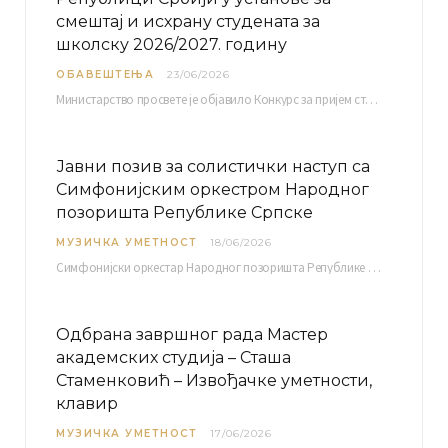
смештај и исхрану студената за
школску 2026/2027. годину
ОБАВЕШТЕЊА
23/06/2026
Министарство просвете је објавило Конкурс за пријем студената високошколских установа у Републици Србији у установе…
Јавни позив за солистички наступ са
Симфонијским оркестром Народног
позоришта Републике Српске
МУЗИЧКА УМЕТНОСТ
18/06/2026
Симфонијски оркестар Народног позоришта Републике Српске расписује јавни позив за учешће у пројекту „CRESCENDO: Нова…
Одбрана завршног рада Мастер
академских студија – Сташа
Стаменковић – Извођачке уметности,
клавир
МУЗИЧКА УМЕТНОСТ
17/06/2026