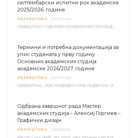
септембарски испитни рок академске
2025/2026. године
ОБАВЕШТЕЊА
02/07/2026
ОБАВЕШТЕЊЕ СТУДЕНТИМА ОСНОВНИХ И МАСТЕР АКАДЕМСКИХ СТУДИЈА ЕЛЕКТРОНСКА ПРИЈАВА ИСПИТА за септембарски испитни рок за…
Термини и потребна документација за
упис студената у прву годину
Основних академских студија
академске 2026/2027. године
ОБАВЕШТЕЊА
02/07/2026
ОБАВЕШТЕЊЕ – УПИС КАНДИДАТА У ПРВУ ГОДИНУ ОАС 10, 13, 14, 15. и…
Одбрана завршног рада Мастер
академских студија – Алексиј Горгиев –
Графички дизајн
ОБАВЕШТЕЊА
25/06/2026
Ментор: Сања Девић, ред. проф. Тема: Визуелни идентитет линије нутриционистичких производа Vita+: Од амбалаже до мултимедијалне комуникације Петак, 03. 07.…