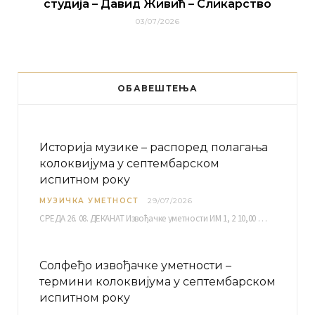
студија – Давид Живић – Сликарство
03/07/2026
ОБАВЕШТЕЊА
Историја музике – распоред полагања
колоквијума у септембарском
испитном року
МУЗИЧКА УМЕТНОСТ
29/07/2026
СРЕДА 26. 08. ДЕКАНАТ Извођачке уметности ИМ 1, 2 10,00 ИМ 3, 4 10,30 ИМ…
Солфеђо извођачке уметности –
термини колоквијума у септембарском
испитном року