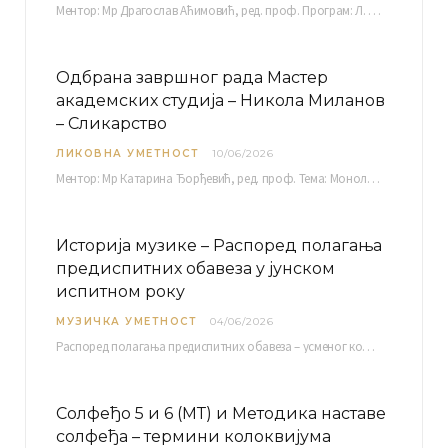
Ментор: Мр Драгослав Аћимовић, ред. проф. Програм: Л. Ван Бетовен: Соната оп. 31 бр. 2 у…
Одбрана завршног рада Мастер
академских студија – Никола Миланов
– Сликарство
ЛИКОВНА УМЕТНОСТ
10/06/2026
Ментор: Мр Катарина Ђорђевић, ред. проф. Тема: Монолог емоција Среда, 17. 06. 2026. у 15:30 сати Сала бр. 12 Факултета уметности у Нишу, Кнегиње…
Историја музике – Распоред полагања
предиспитних обавеза у јунском
испитном року
МУЗИЧКА УМЕТНОСТ
04/06/2026
Распоред полагaња предиспитних обавеза – усменог колоквијума и теста из слушања музике – објављен је…
Солфеђо 5 и 6 (МТ) и Методика наставе
солфеђа – термини колоквијума