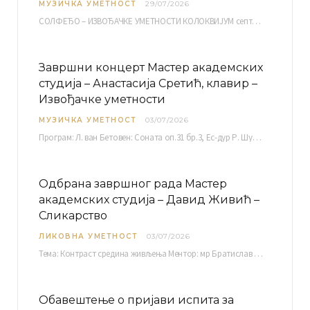
МУЗИЧКА УМЕТНОСТ
29/07/2026
СОЛФЕЂО – ИЗВОЂАЧКЕ УМЕТНОСТИ КОЛОКВИЈУМ септембарски испитни рок четвртак, 03.09.2026. уч. бр. 12 ПИСМЕНИ…
Завршни концерт Мастер академских
студија – Анастасија Сретић, клавир –
Извођачке уметности
МУЗИЧКА УМЕТНОСТ
03/07/2026
Програм: Л. ван Бетовен: Соната оп.31 бр.3, Ес-дур Р. Шуман: Бечки карневал оп.26 К. Дебиси:…
Одбрана завршног рада Мастер
академских студија – Давид Живић –
Сликарство
ЛИКОВНА УМЕТНОСТ
03/07/2026
Тема: Контраст средина живљења Ментор: мр Братислав Башић, редовни професор Среда, 08.07.2026. у…
Обавештење о пријави испита за