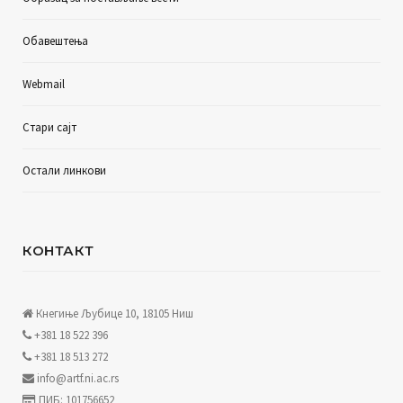
Обавештења
Webmail
Стари сајт
Остали линкови
КОНТАКТ
Кнегиње Љубице 10, 18105 Ниш
+381 18 522 396
+381 18 513 272
info@artf.ni.ac.rs
ПИБ: 101756652