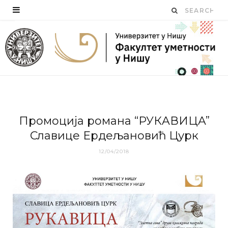
Прoмoциja рoмaнa “РУКAВИЦA”
Слaвицe Eрдeљaнoвић Цурк
12/04/2018