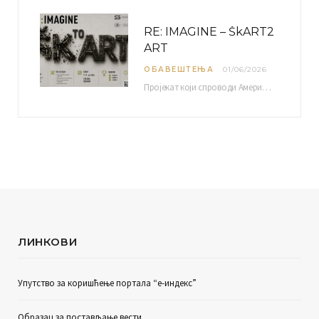
RE: IMAGINE – ŠkART2
ART
ОБАВЕШТЕЊА
01/06/2026
Пројекат који спроводи Америчка привредна комора уз подршку компаније Philip Morris International, са циљем повезивања…
ЛИНКОВИ
Упутство за коришћење портала “е-индекс”
Образац за постављање вести