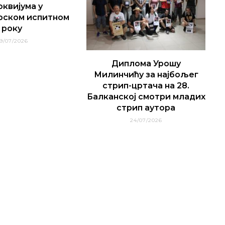
оквијума у
рском испитном
року
9/07/2026
Диплома Урошу
Милинчићу за најбољег
стрип-цртача на 28.
Балканској смотри младих
стрип аутора
24/07/2026