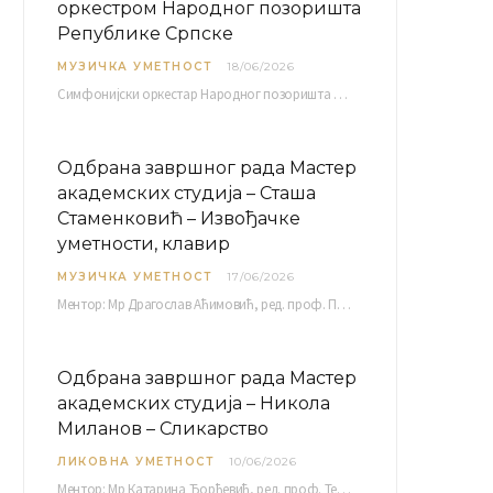
оркестром Народног позоришта
Републике Српске
МУЗИЧКА УМЕТНОСТ
18/06/2026
Симфонијски оркестар Народног позоришта Републике Српске расписује јавни позив за учешће у пројекту „CRESCENDO: Нова…
Одбрана завршног рада Мастер
академских студија – Сташа
Стаменковић – Извођачке
уметности, клавир
МУЗИЧКА УМЕТНОСТ
17/06/2026
Ментор: Мр Драгослав Аћимовић, ред. проф. Програм: Л. Ван Бетовен: Соната оп. 31 бр. 2 у…
Одбрана завршног рада Мастер
академских студија – Никола
Миланов – Сликарство
ЛИКОВНА УМЕТНОСТ
10/06/2026
Ментор: Мр Катарина Ђорђевић, ред. проф. Тема: Монолог емоција Среда, 17. 06. 2026. у 15:30 сати Сала бр. 12 Факултета уметности у Нишу, Кнегиње…