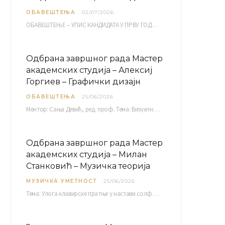
ОБАВЕШТЕЊА
02/07/2026
ОБАВЕШТЕЊЕ – УПИС КАНДИДАТА У ПРВУ ГОДИНУ ОАС 10, 13, 14, 15. и…
Одбрана завршног рада Мастер
академских студија – Алексиј
Горгиев – Графички дизајн
ОБАВЕШТЕЊА
25/06/2026
Ментор: Сања Девић, ред. проф. Тема: Визуелни идентитет линије нутриционистичких производа Vita+: Од амбалаже до мултимедијалне комуникације Петак, 03. 07.…
Одбрана завршног рада Мастер
академских студија – Милан
Станковић – Музичка теорија
МУЗИЧКА УМЕТНОСТ
25/06/2026
Тема: Улога клавирске пратње у настави солфеђа у првом циклусу основне музичке школе Ментор…