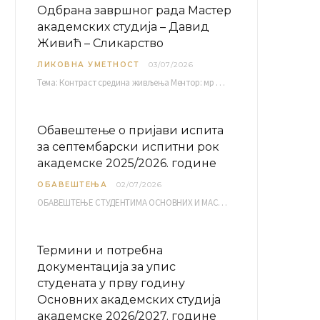
Одбрана завршног рада Мастер
академских студија – Давид
Живић – Сликарство
ЛИКОВНА УМЕТНОСТ
03/07/2026
Тема: Контраст средина живљења Ментор: мр Братислав Башић, редовни професор Среда, 08.07.2026. у…
Обавештење о пријави испита
за септембарски испитни рок
академске 2025/2026. године
ОБАВЕШТЕЊА
02/07/2026
ОБАВЕШТЕЊЕ СТУДЕНТИМА ОСНОВНИХ И МАСТЕР АКАДЕМСКИХ СТУДИЈА ЕЛЕКТРОНСКА ПРИЈАВА ИСПИТА за септембарски испитни рок за…
Термини и потребна
документација за упис
студената у прву годину
Основних академских студија
академске 2026/2027. године