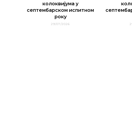
колоквијума у
кол
септембарском испитном
септемба
року
29/07/2026
2