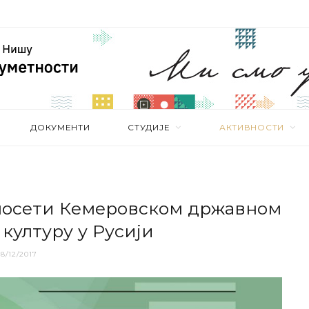
ДОКУМЕНТИ
СТУДИЈЕ
АКТИВНОСТИ
 пoсeти Кeмeрoвскoм држaвнoм
 културу у Русиjи
8/12/2017