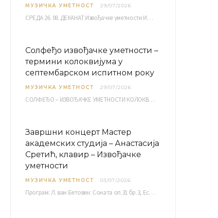
МУЗИЧКА УМЕТНОСТ
29/07/2026
СРЕДА 26. 08. ДЕКАНАТ Извођачке уметности ИМ 1, 2 10,00 ИМ 3, 4 10,30 ИМ…
Солфеђо извођачке уметности –
термини колоквијума у
септембарском испитном року
МУЗИЧКА УМЕТНОСТ
29/07/2026
СОЛФЕЂО – ИЗВОЂАЧКЕ УМЕТНОСТИ КОЛОКВИЈУМ септембарски испитни рок четвртак, 03.09.2026. уч. бр. 12 ПИСМЕНИ…
Завршни концерт Мастер
академских студија – Анастасија
Сретић, клавир – Извођачке
уметности
МУЗИЧКА УМЕТНОСТ
03/07/2026
Програм: Л. ван Бетовен: Соната оп.31 бр.3, Ес-дур Р. Шуман: Бечки карневал оп.26 К. Дебиси:…