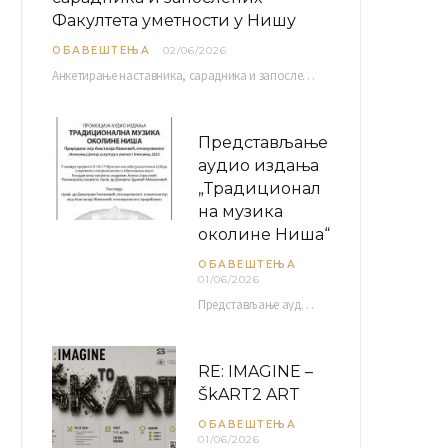
Факултета уметности у Нишу
ОБАВЕШТЕЊА
02/06/2026
Анкетирање наставника, сарадника и запослених Факултета уметности у Нишу ради сачињавања Извештаја о самовредновању биће…
Представљање
аудио издања
„Традиционал
на музика
околине Ниша“
ОБАВЕШТЕЊА
01/06/2026
Представљање аудио издања “Традиционална музика околине Ниша” организује се у оквиру пројекта О-10-17 Музичко наслеђе…
RE: IMAGINE –
ŠkART2 ART
ОБАВЕШТЕЊА
01/06/2026