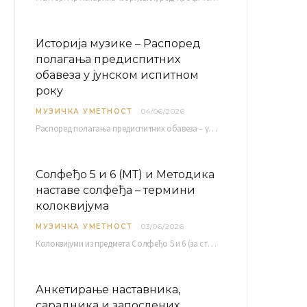
Историја музике – Распоред
полагања предиспитних
обавеза у јунском испитном
року
МУЗИЧКА УМЕТНОСТ
04/06/2026
Распоред полагaња предиспитних обавеза – усменог колоквијума и теста из слушања музике – објављен је…
Солфеђо 5 и 6 (МТ) и Методика
наставе солфеђа – термини
колоквијума
МУЗИЧКА УМЕТНОСТ
03/06/2026
Колоквијуми из предмета Солфеђо 5 и 6 (за студенте студијског програма Музичка теорија) и Методика…
Анкетирање наставника,
сарадника и запослених