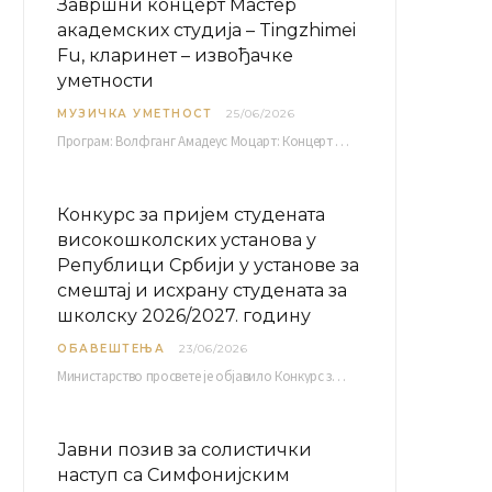
Завршни концерт Мастер
академских студија – Tingzhimei
Fu, кларинет – извођачке
уметности
МУЗИЧКА УМЕТНОСТ
25/06/2026
Програм: Волфганг Амадеус Моцарт: Концерт за кларинет и оркестар, А-дур Ментор Милош Мијатовић, редовни…
Конкурс за пријем студената
високошколских установа у
Републици Србији у установе за
смештај и исхрану студената за
школску 2026/2027. годину
ОБАВЕШТЕЊА
23/06/2026
Министарство просвете је објавило Конкурс за пријем студената високошколских установа у Републици Србији у установе…
Јавни позив за солистички
наступ са Симфонијским