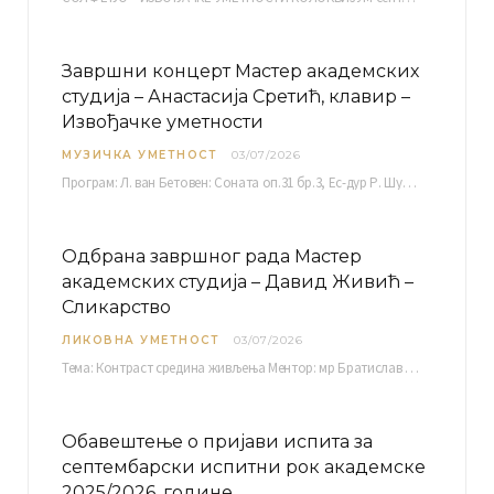
Завршни концерт Мастер академских
студија – Анастасија Сретић, клавир –
Извођачке уметности
МУЗИЧКА УМЕТНОСТ
03/07/2026
Програм: Л. ван Бетовен: Соната оп.31 бр.3, Ес-дур Р. Шуман: Бечки карневал оп.26 К. Дебиси:…
Одбрана завршног рада Мастер
академских студија – Давид Живић –
Сликарство
ЛИКОВНА УМЕТНОСТ
03/07/2026
Тема: Контраст средина живљења Ментор: мр Братислав Башић, редовни професор Среда, 08.07.2026. у…
Обавештење о пријави испита за
септембарски испитни рок академске
2025/2026. године