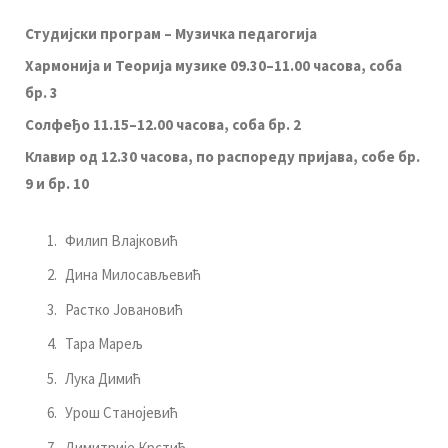
Студијски програм – Музичка
педагогија
Хармонија и Теорија музике 09.30–11.00 часова, соба
бр. 3
Солфеђо 11.15–12.00 часова, соба бр. 2
Клавир од 12.30 часова
,
по распореду пријава
, собе бр.
9 и бр. 10
Филип Влајковић
Дина Милосављевић
Растко Јовановић
Тара Марељ
Лука Димић
Урош Станојевић
Димитрије Крстић