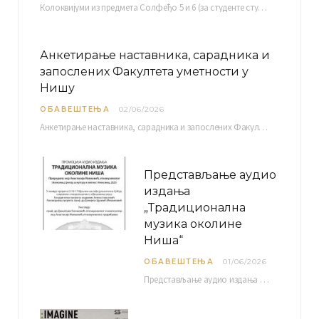
Колоквијуми из предмета Солфеђо 5 и 6 (за студенте студијског програма Музичка теорија) и Методика…
Анкетирање наставника, сарадника и
запослених Факултета уметности у
Нишу
ОБАВЕШТЕЊА
02/06/2026
Анкетирање наставника, сарадника и запослених Факултета уметности у Нишу ради сачињавања Извештаја о самовредновању биће…
Представљање аудио
издања
„Традиционална
музика околине
Ниша“
ОБАВЕШТЕЊА
01/06/2026
Представљање аудио издања “Традиционална музика околине Ниша” организује се у оквиру пројекта О-10-17 Музичко наслеђе…