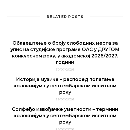
RELATED POSTS
Обавештење о броју слободних места за
упис на студијске програме ОАС у ДРУГОМ
конкурсном року, у академској 2026/2027.
години
30/07/2026
Историја музике – распоред полагања
колоквијума у септембарском испитном
року
29/07/2026
Солфеђо извођачке уметности – термини
колоквијума у септембарском испитном
року
29/07/2026