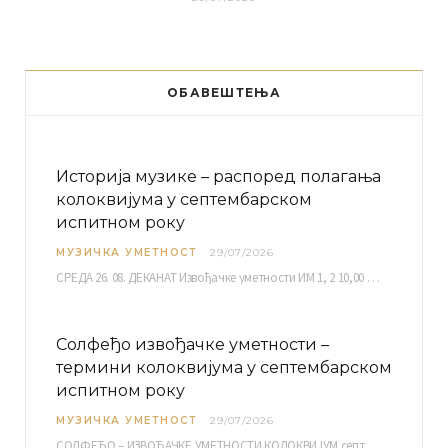
ОБАВЕШТЕЊА
Историја музике – распоред полагања
колоквијума у септембарском
испитном року
МУЗИЧКА УМЕТНОСТ
29/07/2026
СРЕДА 26. 08. ДЕКАНАТ Извођачке уметности ИМ 1, 2 10,00 ИМ 3, 4 10,30 ИМ…
Солфеђо извођачке уметности –
термини колоквијума у септембарском
испитном року
МУЗИЧКА УМЕТНОСТ
29/07/2026
СОЛФЕЂО – ИЗВОЂАЧКЕ УМЕТНОСТИ КОЛОКВИЈУМ септембарски испитни рок четвртак, 03.09.2026. уч. бр. 12 ПИСМЕНИ…