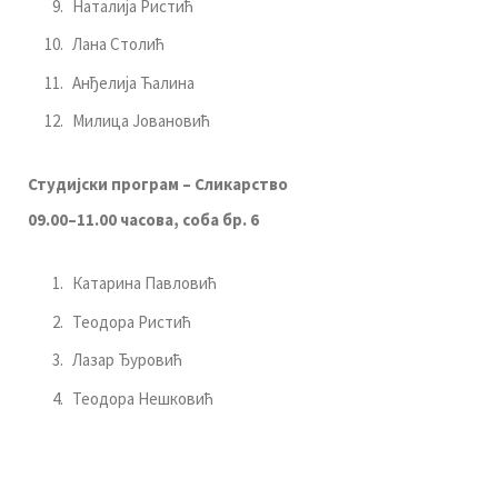
Наталија Ристић
Лана Столић
Анђелија Ћалина
Милица Јовановић
Студијски програм – Сликарство
09.00–1
1
.
0
0 часова, соба бр.
6
Катарина Павловић
Теодора Ристић
Лазар Ђуровић
Теодора Нешковић