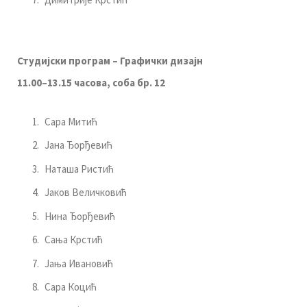
Студијски програм – Графички дизајн
1
1
.00–13.
15
часова, соба бр. 12
Сара Митић
Јана Ђорђевић
Наташа Ристић
Јаков Величковић
Нина Ђорђевић
Сања Крстић
Јања Ивановић
Сара Коцић