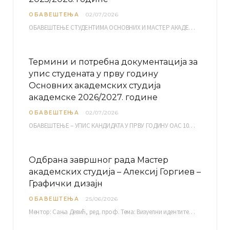
ОБАВЕШТЕЊА
02/07/2026
ОБАВЕШТЕЊЕ СТУДЕНТИМА ОСНОВНИХ И МАСТЕР АКАДЕМСКИХ СТУДИЈА ЕЛЕКТРОНСКА ПРИЈАВА ИСПИТА за септембарски испитни рок за…
Термини и потребна документација за
упис студената у прву годину
Основних академских студија
академске 2026/2027. године
ОБАВЕШТЕЊА
02/07/2026
ОБАВЕШТЕЊЕ – УПИС КАНДИДАТА У ПРВУ ГОДИНУ ОАС 10, 13, 14, 15. и…
Одбрана завршног рада Мастер
академских студија – Алексиј Горгиев –
Графички дизајн
ОБАВЕШТЕЊА
25/06/2026
Ментор: Сања Девић, ред. проф. Тема: Визуелни идентитет линије нутриционистичких производа Vita+: Од амбалаже до мултимедијалне комуникације Петак, 03. 07.…