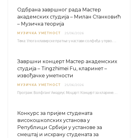
Одбрана завршног рада Мастер
академских студија – Милан Станковић
– Музичка теорија
МУЗИЧКА УМЕТНОСТ
25/06/2026
Тема: Улога клавирске пратње у настави солфеђа у првом циклусу основне музичке школе Ментор…
Завршни концерт Мастер академских
студија – Tingzhimei Fu, кларинет –
извођачке уметности
МУЗИЧКА УМЕТНОСТ
25/06/2026
Програм: Волфганг Амадеус Моцарт: Концерт за кларинет и оркестар, А-дур Ментор Милош Мијатовић, редовни…
Конкурс за пријем студената
високошколских установа у
Републици Србији у установе за
смештај и исхрану студената за