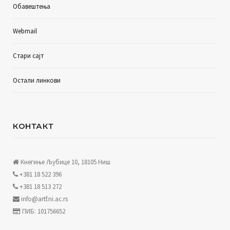
Обавештења
Webmail
Стари сајт
Остали линкови
КОНТАКТ
Кнегиње Љубице 10, 18105 Ниш
+381 18 522 396
+381 18 513 272
info@artf.ni.ac.rs
ПИБ: 101756652