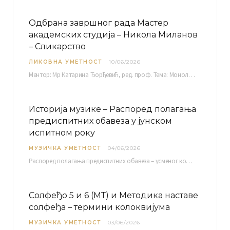
Одбрана завршног рада Мастер
академских студија – Никола Миланов
– Сликарство
ЛИКОВНА УМЕТНОСТ
10/06/2026
Ментор: Мр Катарина Ђорђевић, ред. проф. Тема: Монолог емоција Среда, 17. 06. 2026. у 15:30 сати Сала бр. 12 Факултета уметности у Нишу, Кнегиње…
Историја музике – Распоред полагања
предиспитних обавеза у јунском
испитном року
МУЗИЧКА УМЕТНОСТ
04/06/2026
Распоред полагaња предиспитних обавеза – усменог колоквијума и теста из слушања музике – објављен је…
Солфеђо 5 и 6 (МТ) и Методика наставе
солфеђа – термини колоквијума
МУЗИЧКА УМЕТНОСТ
03/06/2026