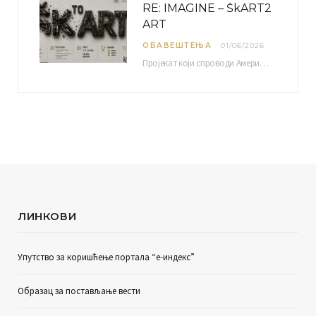
RE: IMAGINE – ŠkART2
ART
ОБАВЕШТЕЊА
01/06/2026
Пројекат који спроводи Америчка привредна комора уз подршку компаније Philip Morris International, са циљем повезивања…
ЛИНКОВИ
Упутство за коришћење портала “е-индекс”
Образац за постављање вести