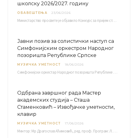
школску 2026/2027. годину
ОБАВЕШТЕЊА
23/06/2026
Министарство просвете је објавило Конкурс за пријем студената високошколских установа у Републици Србији у установе…
Јавни позив за солистички наступ са
Симфонијским оркестром Народног
позоришта Републике Српске
МУЗИЧКА УМЕТНОСТ
18/06/2026
Симфонијски оркестар Народног позоришта Републике Српске расписује јавни позив за учешће у пројекту „CRESCENDO: Нова…
Одбрана завршног рада Мастер
академских студија – Сташа
Стаменковић – Извођачке уметности,
клавир
МУЗИЧКА УМЕТНОСТ
17/06/2026
Ментор: Мр Драгослав Аћимовић, ред. проф. Програм: Л. Ван Бетовен: Соната оп. 31 бр. 2 у…