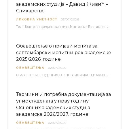
академских студија – Давид Живић –
Сликарство
ЛИКОВНА УМЕТНОСТ
03/07/2026
Тема: Контраст средина живљења Ментор: мр Братислав Башић, редовни професор Среда, 08.07.2026. у…
Обавештење о пријави испита за
септембарски испитни рок академске
2025/2026. године
ОБАВЕШТЕЊА
02/07/2026
ОБАВЕШТЕЊЕ СТУДЕНТИМА ОСНОВНИХ И МАСТЕР АКАДЕМСКИХ СТУДИЈА ЕЛЕКТРОНСКА ПРИЈАВА ИСПИТА за септембарски испитни рок за…
Термини и потребна документација за
упис студената у прву годину
Основних академских студија
академске 2026/2027. године
ОБАВЕШТЕЊА
02/07/2026