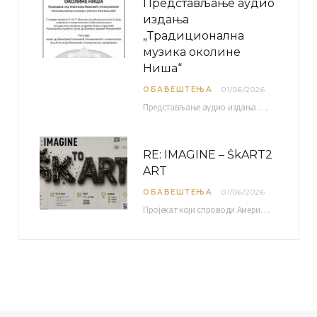
Представљање аудио
издања
„Традиционална
музика околине
Ниша“
ОБАВЕШТЕЊА
01/06/2026
Представљање аудио издања “Традиционална музика околине Ниша” организује се у оквиру пројекта О-10-17 Музичко наслеђе…
RE: IMAGINE – ŠkART2
ART
ОБАВЕШТЕЊА
01/06/2026
Пројекат који спроводи Америчка привредна комора уз подршку компаније Philip Morris International, са циљем повезивања…