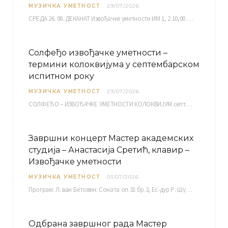
МУЗИЧКА УМЕТНОСТ
29/07/2026
СРЕДА 26. 08. ДЕКАНАТ Извођачке уметности ИМ 1, 2 10,00 ИМ 3, 4 10,30 ИМ…
Солфеђо извођачке уметности –
термини колоквијума у септембарском
испитном року
МУЗИЧКА УМЕТНОСТ
29/07/2026
СОЛФЕЂО – ИЗВОЂАЧКЕ УМЕТНОСТИ КОЛОКВИЈУМ септембарски испитни рок четвртак, 03.09.2026. уч. бр. 12 ПИСМЕНИ…
Завршни концерт Мастер академских
студија – Анастасија Сретић, клавир –
Извођачке уметности
МУЗИЧКА УМЕТНОСТ
03/07/2026
Програм: Л. ван Бетовен: Соната оп.31 бр.3, Ес-дур Р. Шуман: Бечки карневал оп.26 К. Дебиси:…
Одбрана завршног рада Мастер