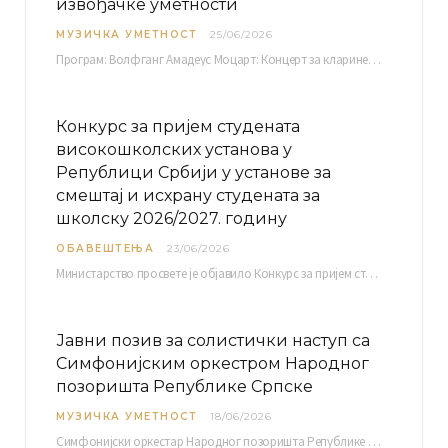
извођачке уметности
МУЗИЧКА УМЕТНОСТ
25/06/2026
Програм: Волфганг Амадеус Моцарт: Концерт за кларинет и оркестар, А-дур Ментор Милош Мијатовић, редовни…
Конкурс за пријем студената
високошколских установа у
Републици Србији у установе за
смештај и исхрану студената за
школску 2026/2027. годину
ОБАВЕШТЕЊА
23/06/2026
Министарство просвете је објавило Конкурс за пријем студената високошколских установа у Републици Србији у установе…
Јавни позив за солистички наступ са
Симфонијским оркестром Народног
позоришта Републике Српске
МУЗИЧКА УМЕТНОСТ
18/06/2026
Симфонијски оркестар Народног позоришта Републике Српске расписује јавни позив за учешће у пројекту „CRESCENDO: Нова…