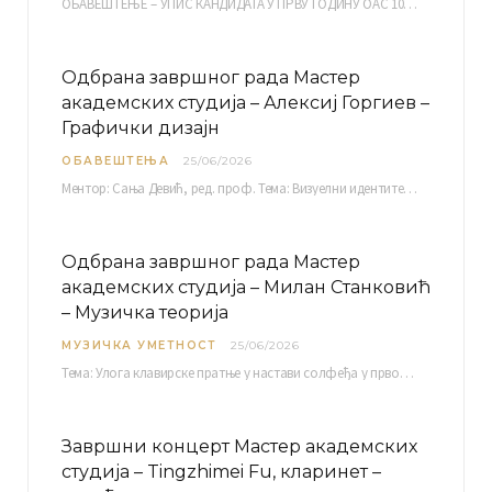
ОБАВЕШТЕЊЕ – УПИС КАНДИДАТА У ПРВУ ГОДИНУ ОАС 10, 13, 14, 15. и…
Одбрана завршног рада Мастер
академских студија – Алексиј Горгиев –
Графички дизајн
ОБАВЕШТЕЊА
25/06/2026
Ментор: Сања Девић, ред. проф. Тема: Визуелни идентитет линије нутриционистичких производа Vita+: Од амбалаже до мултимедијалне комуникације Петак, 03. 07.…
Одбрана завршног рада Мастер
академских студија – Милан Станковић
– Музичка теорија
МУЗИЧКА УМЕТНОСТ
25/06/2026
Тема: Улога клавирске пратње у настави солфеђа у првом циклусу основне музичке школе Ментор…
Завршни концерт Мастер академских
студија – Tingzhimei Fu, кларинет –