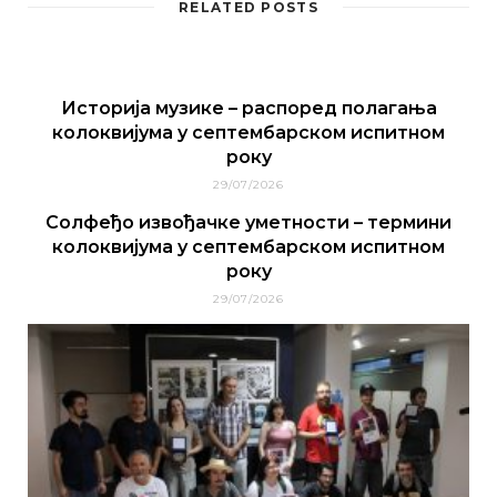
RELATED POSTS
Историја музике – распоред полагања
колоквијума у септембарском испитном
року
29/07/2026
Солфеђо извођачке уметности – термини
колоквијума у септембарском испитном
року
29/07/2026