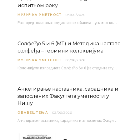
испитном року
МУЗИЧКА УМЕТНОСТ
04/06/2026
Распоред полагaња предиспитних обавеза – усменог колоквијума и теста из слушања музике – објављен је…
Солфеђо 5 и 6 (МТ) и Методика наставе
солфеђа – термини колоквијума
МУЗИЧКА УМЕТНОСТ
03/06/2026
Колоквијуми из предмета Солфеђо 5 и 6 (за студенте студијског програма Музичка теорија) и Методика…
Анкетирање наставника, сарадника и
запослених Факултета уметности у
Нишу
ОБАВЕШТЕЊА
02/06/2026
Анкетирање наставника, сарадника и запослених Факултета уметности у Нишу ради сачињавања Извештаја о самовредновању биће…