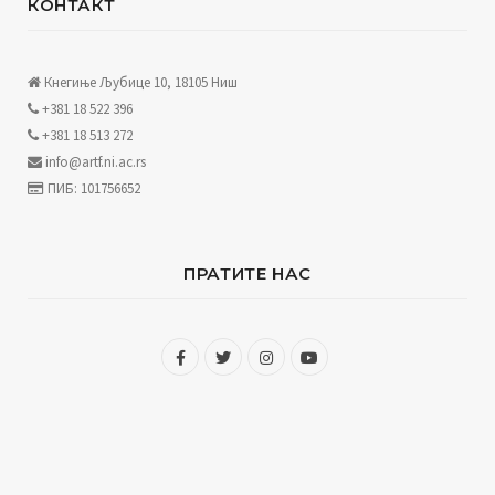
КОНТАКТ
Кнегиње Љубице 10, 18105 Ниш
+381 18 522 396
+381 18 513 272
info@artf.ni.ac.rs
ПИБ: 101756652
ПРАТИТЕ НАС
F
T
I
Y
a
w
n
o
c
i
s
u
e
t
t
T