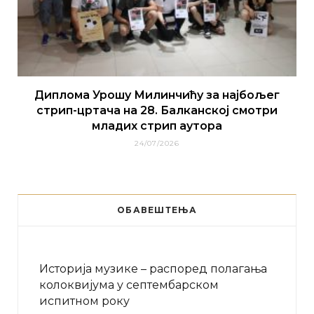
Диплома Урошу Милинчићу за најбољег
стрип-цртача на 28. Балканској смотри
младих стрип аутора
24/07/2026
ОБАВЕШТЕЊА
Историја музике – распоред полагања
колоквијума у септембарском
испитном року