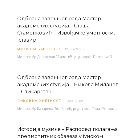
Одбрана завршног рада Мастер
академских студија – Сташа
Стаменковић – Извођачке уметности,
клавир
МУЗИЧКА УМЕТНОСТ
17/06/2026
Ментор: Мр Драгослав Аћимовић, ред. проф. Програм: Л. Ван Бетовен: Соната оп. 31 бр. 2 у…
Одбрана завршног рада Мастер
академских студија – Никола Миланов
– Сликарство
ЛИКОВНА УМЕТНОСТ
10/06/2026
Ментор: Мр Катарина Ђорђевић, ред. проф. Тема: Монолог емоција Среда, 17. 06. 2026. у 15:30 сати Сала бр. 12 Факултета уметности у Нишу, Кнегиње…
Историја музике – Распоред полагања
предиспитних обавеза у јунском