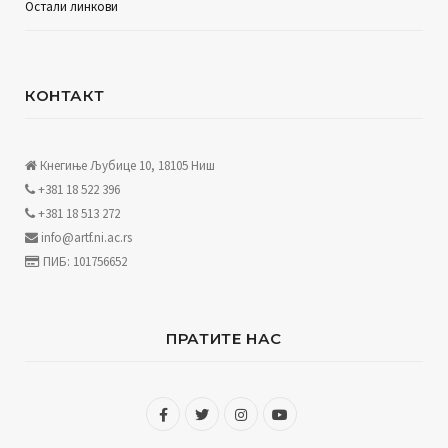
Остали линкови
КОНТАКТ
Кнегиње Љубице 10, 18105 Ниш
+381 18 522 396
+381 18 513 272
info@artf.ni.ac.rs
ПИБ: 101756652
ПРАТИТЕ НАС
F
T
I
Y