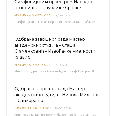
Симфонијским оркестром Народног
позоришта Републике Српске
МУЗИЧКА УМЕТНОСТ
18/06/2026
Симфонијски оркестар Народног позоришта Републике Српске расписује јавни позив за учешће у пројекту „CRESCENDO: Нова…
Одбрана завршног рада Мастер
академских студија – Сташа
Стаменковић – Извођачке уметности,
клавир
МУЗИЧКА УМЕТНОСТ
17/06/2026
Ментор: Мр Драгослав Аћимовић, ред. проф. Програм: Л. Ван Бетовен: Соната оп. 31 бр. 2 у…
Одбрана завршног рада Мастер
академских студија – Никола Миланов
– Сликарство
ЛИКОВНА УМЕТНОСТ
10/06/2026
Ментор: Мр Катарина Ђорђевић, ред. проф. Тема: Монолог емоција Среда, 17. 06. 2026. у 15:30 сати Сала бр. 12 Факултета уметности у Нишу, Кнегиње…