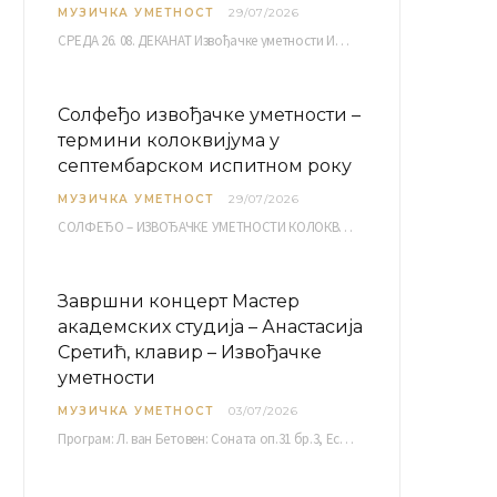
МУЗИЧКА УМЕТНОСТ
29/07/2026
СРЕДА 26. 08. ДЕКАНАТ Извођачке уметности ИМ 1, 2 10,00 ИМ 3, 4 10,30 ИМ…
Солфеђо извођачке уметности –
термини колоквијума у
септембарском испитном року
МУЗИЧКА УМЕТНОСТ
29/07/2026
СОЛФЕЂО – ИЗВОЂАЧКЕ УМЕТНОСТИ КОЛОКВИЈУМ септембарски испитни рок четвртак, 03.09.2026. уч. бр. 12 ПИСМЕНИ…
Завршни концерт Мастер
академских студија – Анастасија
Сретић, клавир – Извођачке
уметности
МУЗИЧКА УМЕТНОСТ
03/07/2026
Програм: Л. ван Бетовен: Соната оп.31 бр.3, Ес-дур Р. Шуман: Бечки карневал оп.26 К. Дебиси:…