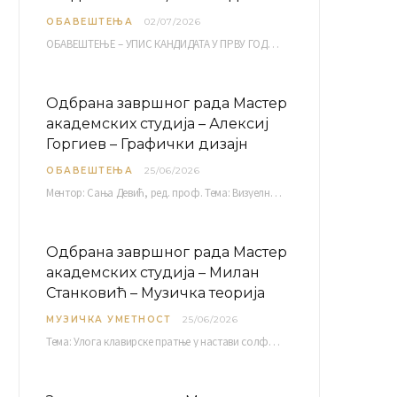
ОБАВЕШТЕЊА
02/07/2026
ОБАВЕШТЕЊЕ – УПИС КАНДИДАТА У ПРВУ ГОДИНУ ОАС 10, 13, 14, 15. и…
Одбрана завршног рада Мастер
академских студија – Алексиј
Горгиев – Графички дизајн
ОБАВЕШТЕЊА
25/06/2026
Ментор: Сања Девић, ред. проф. Тема: Визуелни идентитет линије нутриционистичких производа Vita+: Од амбалаже до мултимедијалне комуникације Петак, 03. 07.…
Одбрана завршног рада Мастер
академских студија – Милан
Станковић – Музичка теорија
МУЗИЧКА УМЕТНОСТ
25/06/2026
Тема: Улога клавирске пратње у настави солфеђа у првом циклусу основне музичке школе Ментор…