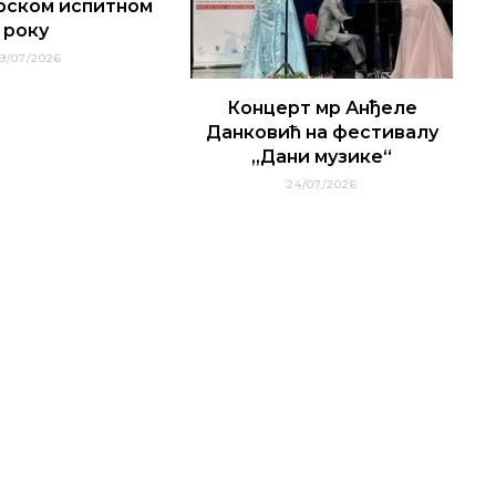
рском испитном
року
9/07/2026
Концерт мр Анђеле
Данковић на фестивалу
„Дани музике“
24/07/2026