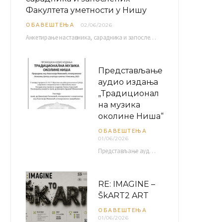
Факултета уметности у Нишу
ОБАВЕШТЕЊА
02/06/2026
Анкетирање наставника, сарадника и запослених Факултета уметности у Нишу ради сачињавања Извештаја о самовредновању биће…
Представљање
аудио издања
„Традиционал
на музика
околине Ниша“
ОБАВЕШТЕЊА
01/06/2026
Представљање аудио издања “Традиционална музика околине Ниша” организује се у оквиру пројекта О-10-17 Музичко наслеђе…
RE: IMAGINE –
ŠkART2 ART
ОБАВЕШТЕЊА
01/06/2026