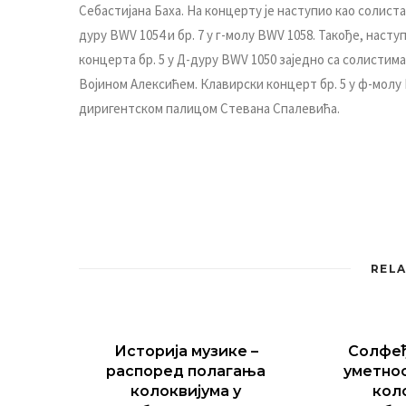
Себастијана Баха. На концерту је наступио као солиста
дуру BWV 1054 и бр. 7 у г-молу BWV 1058. Такође, наст
концерта бр. 5 у Д-дуру BWV 1050 заједно са солист
Војином Алексићем. Клавирски концерт бр. 5 у ф-молу
диригентском палицом Стевана Спалевића.
RELA
Историја музике –
Солфеђ
распоред полагања
уметнос
колоквијума у
кол