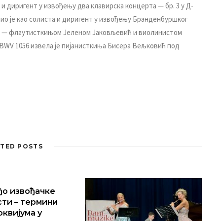
 и диригент у извођењу два клавирска концерта — бр. 3 у Д-
упио је као солиста и диригент у извођењу Бранденбуршког
има — флаутисткињом Јеленом Јаковљевић и виолинистом
 BWV 1056 извела је пијанисткиња Бисера Вељковић под
TED POSTS
о извођачке
ти – термини
оквијума у