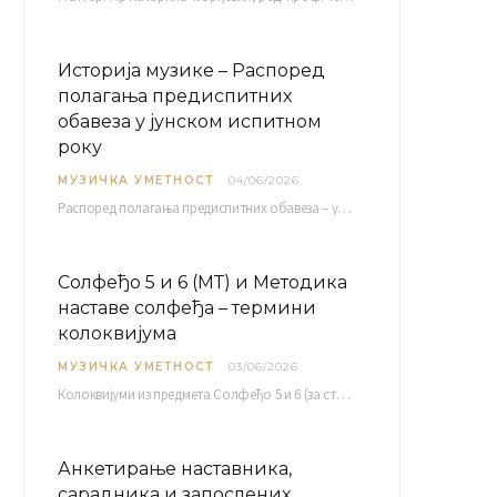
Историја музике – Распоред
полагања предиспитних
обавеза у јунском испитном
року
МУЗИЧКА УМЕТНОСТ
04/06/2026
Распоред полагaња предиспитних обавеза – усменог колоквијума и теста из слушања музике – објављен је…
Солфеђо 5 и 6 (МТ) и Методика
наставе солфеђа – термини
колоквијума
МУЗИЧКА УМЕТНОСТ
03/06/2026
Колоквијуми из предмета Солфеђо 5 и 6 (за студенте студијског програма Музичка теорија) и Методика…
Анкетирање наставника,
сарадника и запослених