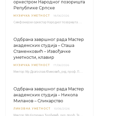
оркестром Народног позоришта
Републике Српске
МУЗИЧКА УМЕТНОСТ
18/06/2026
Симфонијски оркестар Народног позоришта Републике Српске расписује јавни позив за учешће у пројекту „CRESCENDO: Нова…
Одбрана завршног рада Мастер
академских студија – Сташа
Стаменковић – Извођачке
уметности, клавир
МУЗИЧКА УМЕТНОСТ
17/06/2026
Ментор: Мр Драгослав Аћимовић, ред. проф. Програм: Л. Ван Бетовен: Соната оп. 31 бр. 2 у…
Одбрана завршног рада Мастер
академских студија – Никола
Миланов – Сликарство
ЛИКОВНА УМЕТНОСТ
10/06/2026
Ментор: Мр Катарина Ђорђевић, ред. проф. Тема: Монолог емоција Среда, 17. 06. 2026. у 15:30 сати Сала бр. 12 Факултета уметности у Нишу, Кнегиње…