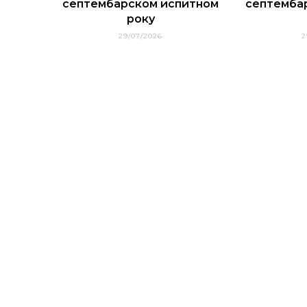
септембарском испитном
септемба
року
29/07/2026
2