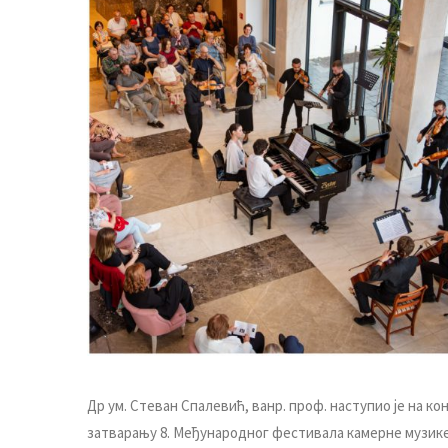
Др ум. Стеван Спалевић, ванр. проф. наступио је на 
затварању 8. Међународног фестивала камерне музик