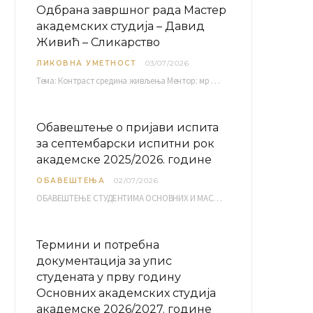
Одбрана завршног рада Мастер
академских студија – Давид
Живић – Сликарство
ЛИКОВНА УМЕТНОСТ
03/07/2026
Тема: Контраст средина живљења Ментор: мр Братислав Башић, редовни професор Среда, 08.07.2026. у…
Обавештење о пријави испита
за септембарски испитни рок
академске 2025/2026. године
ОБАВЕШТЕЊА
02/07/2026
ОБАВЕШТЕЊЕ СТУДЕНТИМА ОСНОВНИХ И МАСТЕР АКАДЕМСКИХ СТУДИЈА ЕЛЕКТРОНСКА ПРИЈАВА ИСПИТА за септембарски испитни рок за…
Термини и потребна
документација за упис
студената у прву годину
Основних академских студија
академске 2026/2027. године