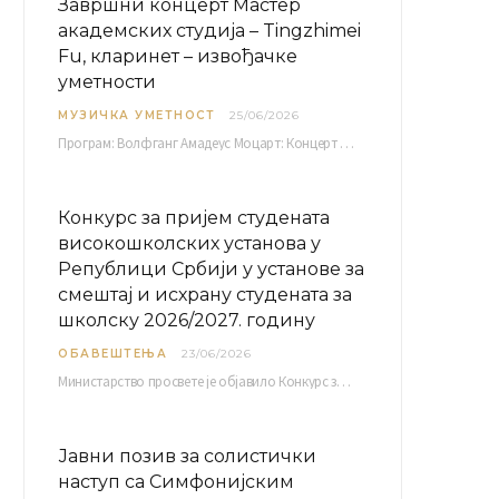
Завршни концерт Мастер
академских студија – Tingzhimei
Fu, кларинет – извођачке
уметности
МУЗИЧКА УМЕТНОСТ
25/06/2026
Програм: Волфганг Амадеус Моцарт: Концерт за кларинет и оркестар, А-дур Ментор Милош Мијатовић, редовни…
Конкурс за пријем студената
високошколских установа у
Републици Србији у установе за
смештај и исхрану студената за
школску 2026/2027. годину
ОБАВЕШТЕЊА
23/06/2026
Министарство просвете је објавило Конкурс за пријем студената високошколских установа у Републици Србији у установе…
Јавни позив за солистички
наступ са Симфонијским