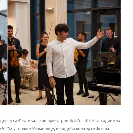
концерту са Фестивалским оркестром
BLISS
11.07.2025. године на
е
BLISS
у Горњем Милановцу, изводећи концерте Јохана