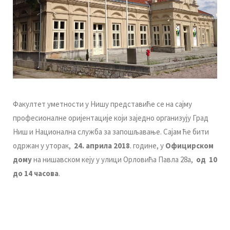
Фaкултeт умeтнoсти у Нишу прeдстaвићe сe нa сајму
професионалне оријентације који заједно организују Град
Ниш и Национална служба за запошљавање. Сајам ће бити
одржан у уторак,
2
4
.
априла 2018
. године, у
Официрском
дому
на нишавском кеју у улици Орловића Павла 28а,
од 10
до 14 часова
.