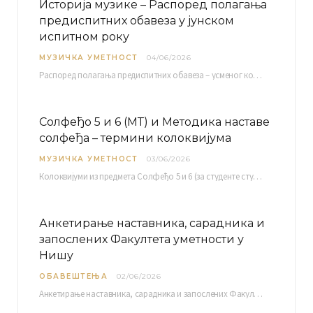
Историја музике – Распоред полагања
предиспитних обавеза у јунском
испитном року
МУЗИЧКА УМЕТНОСТ
04/06/2026
Распоред полагaња предиспитних обавеза – усменог колоквијума и теста из слушања музике – објављен је…
Солфеђо 5 и 6 (МТ) и Методика наставе
солфеђа – термини колоквијума
МУЗИЧКА УМЕТНОСТ
03/06/2026
Колоквијуми из предмета Солфеђо 5 и 6 (за студенте студијског програма Музичка теорија) и Методика…
Анкетирање наставника, сарадника и
запослених Факултета уметности у
Нишу
ОБАВЕШТЕЊА
02/06/2026
Анкетирање наставника, сарадника и запослених Факултета уметности у Нишу ради сачињавања Извештаја о самовредновању биће…