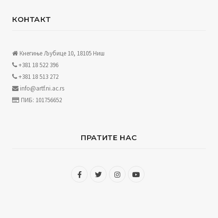
КОНТАКТ
Кнегиње Љубице 10, 18105 Ниш
+381 18 522 396
+381 18 513 272
info@artf.ni.ac.rs
ПИБ: 101756652
ПРАТИТЕ НАС
F
T
I
Y
a
w
n
o
c
i
s
u