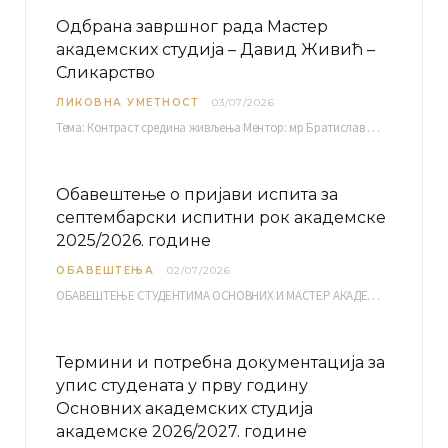
Одбрана завршног рада Мастер
академских студија – Давид Живић –
Сликарство
ЛИКОВНА УМЕТНОСТ
03/07/2026
Тема: Контраст средина живљења Ментор: мр Братислав Башић, редовни професор Среда, 08.07.2026. у…
Обавештење о пријави испита за
септембарски испитни рок академске
2025/2026. године
ОБАВЕШТЕЊА
02/07/2026
ОБАВЕШТЕЊЕ СТУДЕНТИМА ОСНОВНИХ И МАСТЕР АКАДЕМСКИХ СТУДИЈА ЕЛЕКТРОНСКА ПРИЈАВА ИСПИТА за септембарски испитни рок за…
Термини и потребна документација за
упис студената у прву годину
Основних академских студија
академске 2026/2027. године