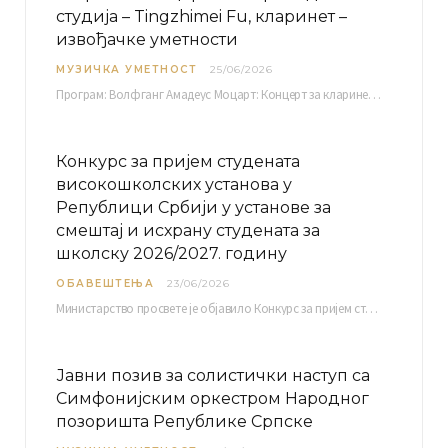
студија – Tingzhimei Fu, кларинет –
извођачке уметности
МУЗИЧКА УМЕТНОСТ
25/06/2026
Програм: Волфганг Амадеус Моцарт: Концерт за кларинет и оркестар, А-дур Ментор Милош Мијатовић, редовни…
Конкурс за пријем студената
високошколских установа у
Републици Србији у установе за
смештај и исхрану студената за
школску 2026/2027. годину
ОБАВЕШТЕЊА
23/06/2026
Министарство просвете је објавило Конкурс за пријем студената високошколских установа у Републици Србији у установе…
Јавни позив за солистички наступ са
Симфонијским оркестром Народног
позоришта Републике Српске