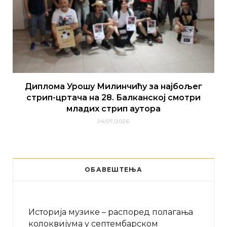
Диплома Урошу Милинчићу за најбољег
стрип-цртача на 28. Балканској смотри
младих стрип аутора
24/07/2026
ОБАВЕШТЕЊА
Историја музике – распоред полагања
колоквијума у септембарском