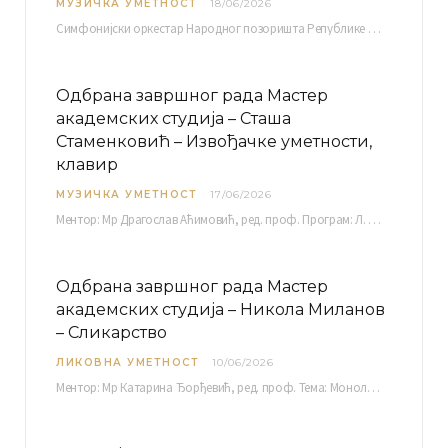
МУЗИЧКА УМЕТНОСТ
18/06/2026
Симфонијски оркестар Народног позоришта Републике Српске расписује јавни позив за учешће у пројекту „CRESCENDO: Нова…
Одбрана завршног рада Мастер
академских студија – Сташа
Стаменковић – Извођачке уметности,
клавир
МУЗИЧКА УМЕТНОСТ
17/06/2026
Ментор: Мр Драгослав Аћимовић, ред. проф. Програм: Л. Ван Бетовен: Соната оп. 31 бр. 2 у…
Одбрана завршног рада Мастер
академских студија – Никола Миланов
– Сликарство
ЛИКОВНА УМЕТНОСТ
10/06/2026
Ментор: Мр Катарина Ђорђевић, ред. проф. Тема: Монолог емоција Среда, 17. 06. 2026. у 15:30 сати Сала бр. 12 Факултета уметности у Нишу, Кнегиње…