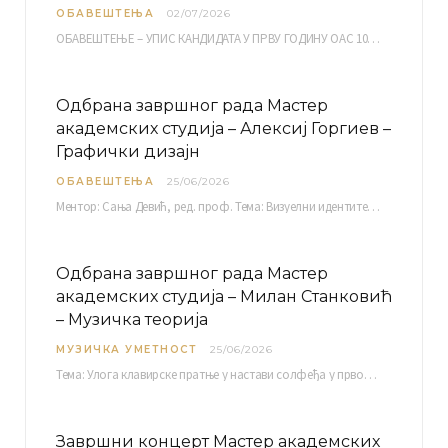
ОБАВЕШТЕЊА
02/07/2026
ОБАВЕШТЕЊЕ – УПИС КАНДИДАТА У ПРВУ ГОДИНУ ОАС 10, 13, 14, 15. и…
Одбрана завршног рада Мастер
академских студија – Алексиј Горгиев –
Графички дизајн
ОБАВЕШТЕЊА
25/06/2026
Ментор: Сања Девић, ред. проф. Тема: Визуелни идентитет линије нутриционистичких производа Vita+: Од амбалаже до мултимедијалне комуникације Петак, 03. 07.…
Одбрана завршног рада Мастер
академских студија – Милан Станковић
– Музичка теорија
МУЗИЧКА УМЕТНОСТ
25/06/2026
Тема: Улога клавирске пратње у настави солфеђа у првом циклусу основне музичке школе Ментор…
Завршни концерт Мастер академских