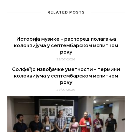
RELATED POSTS
Историја музике – распоред полагања
колоквијума у септембарском испитном
року
29/07/2026
Солфеђо извођачке уметности – термини
колоквијума у септембарском испитном
року
29/07/2026