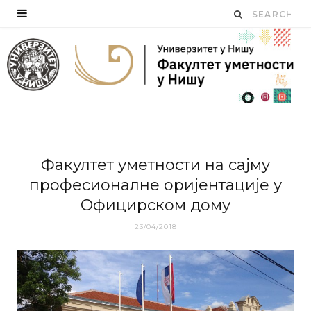
Фaкултeт умeтнoсти нa сајму
професионалне оријентације у
Официрском дому
23/04/2018