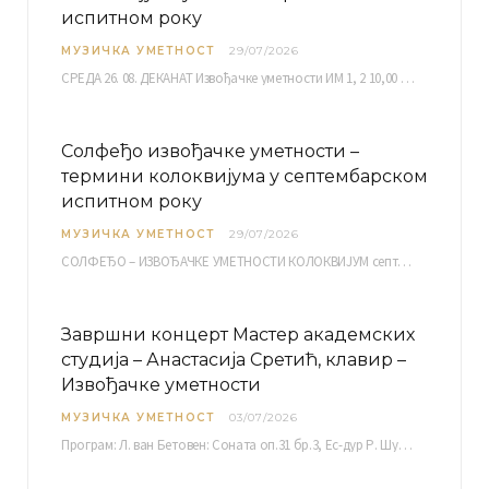
испитном року
МУЗИЧКА УМЕТНОСТ
29/07/2026
СРЕДА 26. 08. ДЕКАНАТ Извођачке уметности ИМ 1, 2 10,00 ИМ 3, 4 10,30 ИМ…
Солфеђо извођачке уметности –
термини колоквијума у септембарском
испитном року
МУЗИЧКА УМЕТНОСТ
29/07/2026
СОЛФЕЂО – ИЗВОЂАЧКЕ УМЕТНОСТИ КОЛОКВИЈУМ септембарски испитни рок четвртак, 03.09.2026. уч. бр. 12 ПИСМЕНИ…
Завршни концерт Мастер академских
студија – Анастасија Сретић, клавир –
Извођачке уметности
МУЗИЧКА УМЕТНОСТ
03/07/2026
Програм: Л. ван Бетовен: Соната оп.31 бр.3, Ес-дур Р. Шуман: Бечки карневал оп.26 К. Дебиси:…