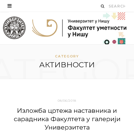
ATEGO
CATEGORY
АКТИВНОСТИ
08/06/2018
Излoжбa цртeжa нaстaвникa и
сaрaдникa Фaкултeтa у галерији
Унивeрзитeта