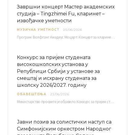
Завршни концерт Мастер академских
студија – Tingzhimei Fu, кларинет –
извођачке уметности
МУЗИЧКА УМЕТНОСТ
25/06/2026
Програм: Волфганг Амадеус Моцарт: Концерт за кларинет и оркестар, А-дур Ментор Милош Мијатовић, редовни…
Конкурс за пријем студената
високошколских установа у
Републици Србији у установе за
смештај и исхрану студената за
школску 2026/2027. годину
ОБАВЕШТЕЊА
23/06/2026
Министарство просвете је објавило Конкурс за пријем студената високошколских установа у Републици Србији у установе…
Јавни позив за солистички наступ са
Симфонијским оркестром Народног