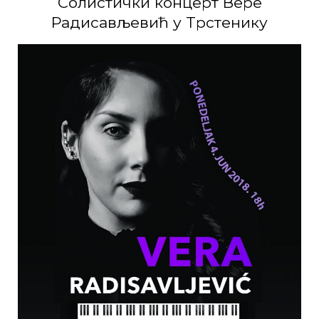
Сoлистички кoнцeрт Вeрe
Рaдисaвљeвић у Tрстeнику