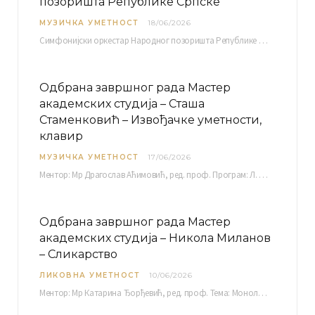
позоришта Републике Српске
МУЗИЧКА УМЕТНОСТ
18/06/2026
Симфонијски оркестар Народног позоришта Републике Српске расписује јавни позив за учешће у пројекту „CRESCENDO: Нова…
Одбрана завршног рада Мастер
академских студија – Сташа
Стаменковић – Извођачке уметности,
клавир
МУЗИЧКА УМЕТНОСТ
17/06/2026
Ментор: Мр Драгослав Аћимовић, ред. проф. Програм: Л. Ван Бетовен: Соната оп. 31 бр. 2 у…
Одбрана завршног рада Мастер
академских студија – Никола Миланов
– Сликарство
ЛИКОВНА УМЕТНОСТ
10/06/2026
Ментор: Мр Катарина Ђорђевић, ред. проф. Тема: Монолог емоција Среда, 17. 06. 2026. у 15:30 сати Сала бр. 12 Факултета уметности у Нишу, Кнегиње…