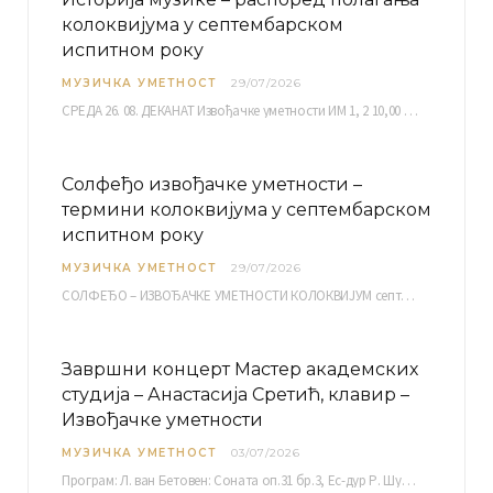
колоквијума у септембарском
испитном року
МУЗИЧКА УМЕТНОСТ
29/07/2026
СРЕДА 26. 08. ДЕКАНАТ Извођачке уметности ИМ 1, 2 10,00 ИМ 3, 4 10,30 ИМ…
Солфеђо извођачке уметности –
термини колоквијума у септембарском
испитном року
МУЗИЧКА УМЕТНОСТ
29/07/2026
СОЛФЕЂО – ИЗВОЂАЧКЕ УМЕТНОСТИ КОЛОКВИЈУМ септембарски испитни рок четвртак, 03.09.2026. уч. бр. 12 ПИСМЕНИ…
Завршни концерт Мастер академских
студија – Анастасија Сретић, клавир –
Извођачке уметности
МУЗИЧКА УМЕТНОСТ
03/07/2026
Програм: Л. ван Бетовен: Соната оп.31 бр.3, Ес-дур Р. Шуман: Бечки карневал оп.26 К. Дебиси:…