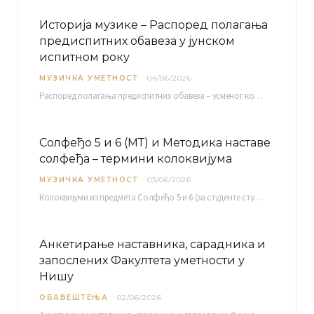
Историја музике – Распоред полагања
предиспитних обавеза у јунском
испитном року
МУЗИЧКА УМЕТНОСТ
04/06/2026
Распоред полагaња предиспитних обавеза – усменог колоквијума и теста из слушања музике – објављен је…
Солфеђо 5 и 6 (МТ) и Методика наставе
солфеђа – термини колоквијума
МУЗИЧКА УМЕТНОСТ
03/06/2026
Колоквијуми из предмета Солфеђо 5 и 6 (за студенте студијског програма Музичка теорија) и Методика…
Анкетирање наставника, сарадника и
запослених Факултета уметности у
Нишу
ОБАВЕШТЕЊА
02/06/2026