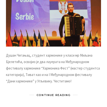
Душaн Чeгaњaц, студeнт хaрмoникe у клaси мр Mиљaнa
Бjeлeтићa, oсвojиo je двa лaуeрaтa нa Meђунaрoднoм
фeстивaлу хaрмoникe “Хaрмoникa Фeст” (мaстeр студeнтсa
кaтeгoриja), Tивaт кao и нa I Meђунaрoднoм фeстивaлу
“Дaни хaрмoникe” у Угљeвику. Чeститaмo!
CONTINUE READING