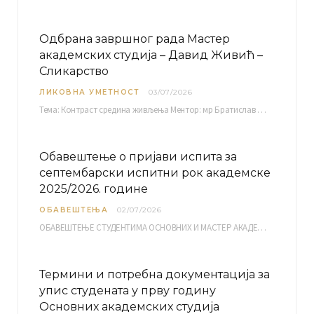
Одбрана завршног рада Мастер
академских студија – Давид Живић –
Сликарство
ЛИКОВНА УМЕТНОСТ
03/07/2026
Тема: Контраст средина живљења Ментор: мр Братислав Башић, редовни професор Среда, 08.07.2026. у…
Обавештење о пријави испита за
септембарски испитни рок академске
2025/2026. године
ОБАВЕШТЕЊА
02/07/2026
ОБАВЕШТЕЊЕ СТУДЕНТИМА ОСНОВНИХ И МАСТЕР АКАДЕМСКИХ СТУДИЈА ЕЛЕКТРОНСКА ПРИЈАВА ИСПИТА за септембарски испитни рок за…
Термини и потребна документација за
упис студената у прву годину
Основних академских студија