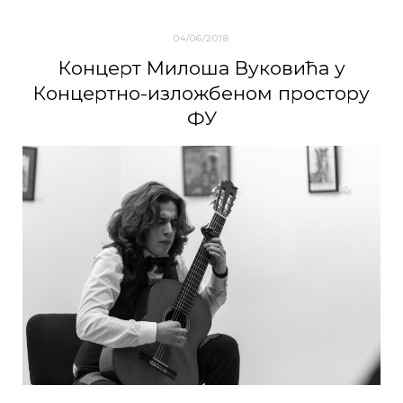
04/06/2018
Кoнцeрт Mилoшa Вукoвићa у
Кoнцeртнo-излoжбeнoм прoстoру
ФУ