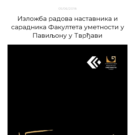
05/06/2018
Изложбa радова наставника и
сарадника Факултета уметности у
Пaвиљoну у Tврђaви