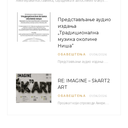
Анкетирање наставника, сарадника и запослених Факултета уметности у Нишу ради сачињавања Извештаја о самовредновању биће…
Представљање аудио
издања
„Традиционална
музика околине
Ниша“
ОБАВЕШТЕЊА
01/06/2026
Представљање аудио издања “Традиционална музика околине Ниша” организује се у оквиру пројекта О-10-17 Музичко наслеђе…
RE: IMAGINE – ŠkART2
ART
ОБАВЕШТЕЊА
01/06/2026
Пројекат који спроводи Америчка привредна комора уз подршку компаније Philip Morris International, са циљем повезивања…