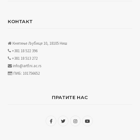
КОНТАКТ
Кнегиње Љубице 10, 18105 Ниш
+381 18 522 396
+381 18 513 272
info@artf.ni.ac.rs
ПИБ: 101756652
ПРАТИТЕ НАС
F
T
I
Y
a
w
n
o