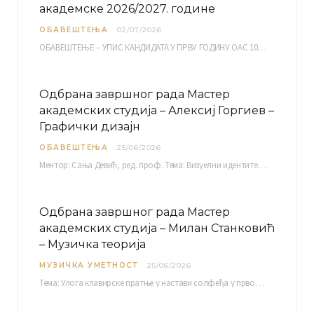
академске 2026/2027. године
ОБАВЕШТЕЊА
02/07/2026
ОБАВЕШТЕЊЕ – УПИС КАНДИДАТА У ПРВУ ГОДИНУ ОАС 10, 13, 14, 15. и…
Одбрана завршног рада Мастер
академских студија – Алексиј Горгиев –
Графички дизајн
ОБАВЕШТЕЊА
25/06/2026
Ментор: Сања Девић, ред. проф. Тема: Визуелни идентитет линије нутриционистичких производа Vita+: Од амбалаже до мултимедијалне комуникације Петак, 03. 07.…
Одбрана завршног рада Мастер
академских студија – Милан Станковић
– Музичка теорија
МУЗИЧКА УМЕТНОСТ
25/06/2026
Тема: Улога клавирске пратње у настави солфеђа у првом циклусу основне музичке школе Ментор…