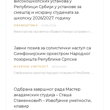
високошколских установа у
Републици Србији у установе за
смештај и исхрану студената за
школску 2026/2027. годину
ОБАВЕШТЕЊА
23/06/2026
Министарство просвете је објавило Конкурс за пријем студената високошколских установа у Републици Србији у установе…
Јавни позив за солистички наступ са
Симфонијским оркестром Народног
позоришта Републике Српске
МУЗИЧКА УМЕТНОСТ
18/06/2026
Симфонијски оркестар Народног позоришта Републике Српске расписује јавни позив за учешће у пројекту „CRESCENDO: Нова…
Одбрана завршног рада Мастер
академских студија – Сташа
Стаменковић – Извођачке уметности,
клавир