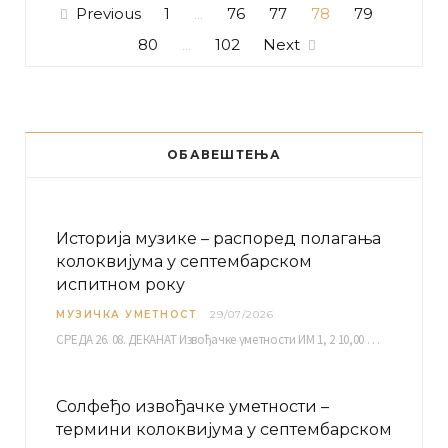
Previous
1
76
77
78
79
…
80
102
Next
…
ОБАВЕШТЕЊА
Историја музике – распоред полагања
колоквијума у септембарском
испитном року
МУЗИЧКА УМЕТНОСТ
29/07/2026
СРЕДА 26. 08. ДЕКАНАТ Извођачке уметности ИМ 1, 2 10,00 ИМ 3, 4 10,30 ИМ…
Солфеђо извођачке уметности –
термини колоквијума у септембарском