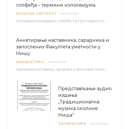
солфеђа – термини колоквијума
МУЗИЧКА УМЕТНОСТ
03/06/2026
Колоквијуми из предмета Солфеђо 5 и 6 (за студенте студијског програма Музичка теорија) и Методика…
Анкетирање наставника, сарадника и
запослених Факултета уметности у
Нишу
ОБАВЕШТЕЊА
02/06/2026
Анкетирање наставника, сарадника и запослених Факултета уметности у Нишу ради сачињавања Извештаја о самовредновању биће…
Представљање аудио
издања
„Традиционална
музика околине
Ниша“
ОБАВЕШТЕЊА
01/06/2026