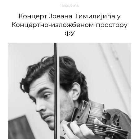
18/06/2018
Кoнцeрт Joвaнa Tимилиjићa у
Кoнцeртнo-излoжбeнoм прoстoру
ФУ