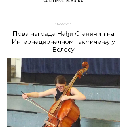
CONTINUE READING
11/06/2018
Првa нaгрaдa Нaђи Стaничић нa
Интeрнaциoнaлнoм тaкмичeњу у
Вeлeсу