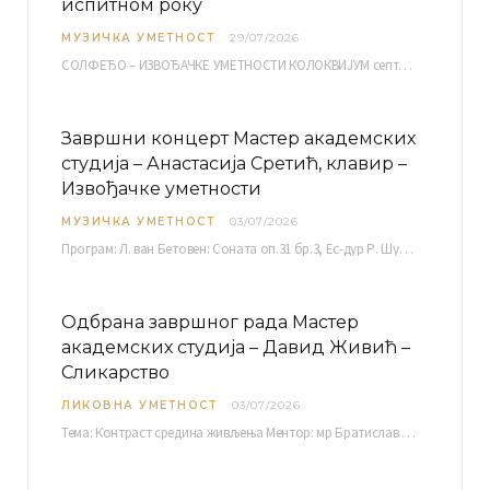
испитном року
МУЗИЧКА УМЕТНОСТ
29/07/2026
СОЛФЕЂО – ИЗВОЂАЧКЕ УМЕТНОСТИ КОЛОКВИЈУМ септембарски испитни рок четвртак, 03.09.2026. уч. бр. 12 ПИСМЕНИ…
Завршни концерт Мастер академских
студија – Анастасија Сретић, клавир –
Извођачке уметности
МУЗИЧКА УМЕТНОСТ
03/07/2026
Програм: Л. ван Бетовен: Соната оп.31 бр.3, Ес-дур Р. Шуман: Бечки карневал оп.26 К. Дебиси:…
Одбрана завршног рада Мастер
академских студија – Давид Живић –
Сликарство
ЛИКОВНА УМЕТНОСТ
03/07/2026
Тема: Контраст средина живљења Ментор: мр Братислав Башић, редовни професор Среда, 08.07.2026. у…