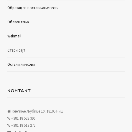
Образац за постављање вести
Обавештења
Webmail
Стари сајт
Остали линкови
КОНТАКТ
Кнегиње Љубице 10, 18105 Ниш
+381 18 522 396
+381 18 513 272