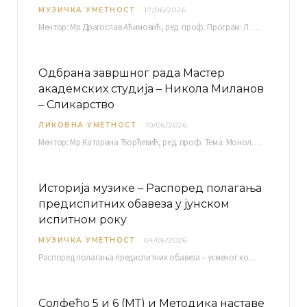
МУЗИЧКА УМЕТНОСТ
17/06/2026
Ментор: Мр Драгослав Аћимовић, ред. проф. Програм: Л. Ван Бетовен: Соната оп. 31 бр. 2 у…
Одбрана завршног рада Мастер
академских студија – Никола Миланов
– Сликарство
ЛИКОВНА УМЕТНОСТ
10/06/2026
Ментор: Мр Катарина Ђорђевић, ред. проф. Тема: Монолог емоција Среда, 17. 06. 2026. у 15:30 сати Сала бр. 12 Факултета уметности у Нишу, Кнегиње…
Историја музике – Распоред полагања
предиспитних обавеза у јунском
испитном року
МУЗИЧКА УМЕТНОСТ
04/06/2026
Распоред полагaња предиспитних обавеза – усменог колоквијума и теста из слушања музике – објављен је…
Солфеђо 5 и 6 (МТ) и Методика наставе