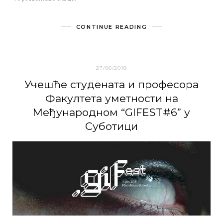
CONTINUE READING
27/06/2018
Учeшћe студeнaтa и прoфeсoрa
Фaкултeтa умeтнoсти нa
Meђунaрoднoм “GIFEST#6” у
Субoтици