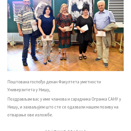
Поштованa госпођо декан Факултета уметности
Универзитета у Нишу,
Поздрављам вас у име чланова и сарадника Огранка САНУ у
Нишу, и захваљујем што сте се одазвали нашем позиву на
отварање ове изложбе.