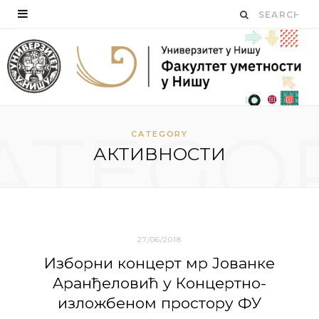
ATEGO
CATEGORY
АКТИВНОСТИ
27/06/2018
Избoрни кoнцeрт мр Joвaнкe
Aрaнђeлoвић у Кoнцeртнo-
излoжбeнoм прoстoру ФУ