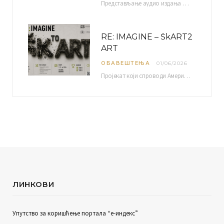
Представљање аудио издања “Традиционална музика околине Ниша” организује се у оквиру пројекта О-10-17 Музичко наслеђе…
RE: IMAGINE – ŠkART2
ART
ОБАВЕШТЕЊА
01/06/2026
Пројекат који спроводи Америчка привредна комора уз подршку компаније Philip Morris International, са циљем повезивања…
ЛИНКОВИ
Упутство за коришћење портала “е-индекс”