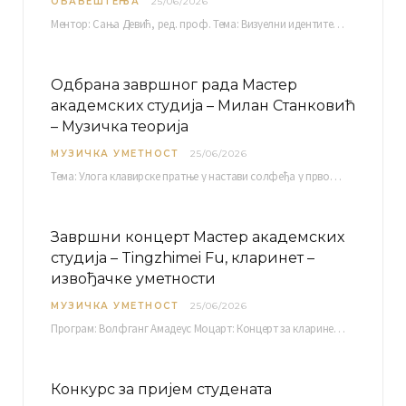
ОБАВЕШТЕЊА
25/06/2026
Ментор: Сања Девић, ред. проф. Тема: Визуелни идентитет линије нутриционистичких производа Vita+: Од амбалаже до мултимедијалне комуникације Петак, 03. 07.…
Одбрана завршног рада Мастер
академских студија – Милан Станковић
– Музичка теорија
МУЗИЧКА УМЕТНОСТ
25/06/2026
Тема: Улога клавирске пратње у настави солфеђа у првом циклусу основне музичке школе Ментор…
Завршни концерт Мастер академских
студија – Tingzhimei Fu, кларинет –
извођачке уметности
МУЗИЧКА УМЕТНОСТ
25/06/2026
Програм: Волфганг Амадеус Моцарт: Концерт за кларинет и оркестар, А-дур Ментор Милош Мијатовић, редовни…
Конкурс за пријем студената