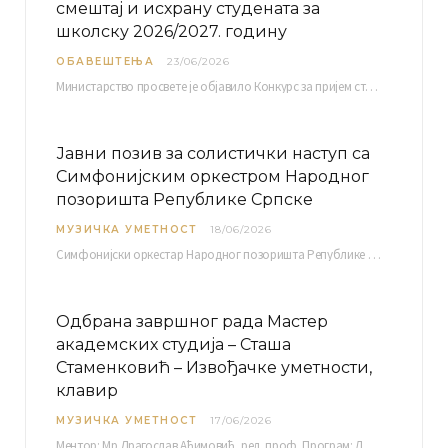
смештај и исхрану студената за
школску 2026/2027. годину
ОБАВЕШТЕЊА
23/06/2026
Министарство просвете је објавило Конкурс за пријем студената високошколских установа у Републици Србији у установе…
Јавни позив за солистички наступ са
Симфонијским оркестром Народног
позоришта Републике Српске
МУЗИЧКА УМЕТНОСТ
18/06/2026
Симфонијски оркестар Народног позоришта Републике Српске расписује јавни позив за учешће у пројекту „CRESCENDO: Нова…
Одбрана завршног рада Мастер
академских студија – Сташа
Стаменковић – Извођачке уметности,
клавир
МУЗИЧКА УМЕТНОСТ
17/06/2026
Ментор: Мр Драгослав Аћимовић, ред. проф. Програм: Л. Ван Бетовен: Соната оп. 31 бр. 2 у…