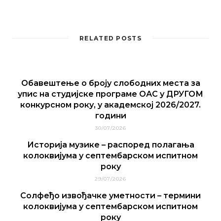
RELATED POSTS
Обавештење о броју слободних места за
упис на студијске програме ОАС у ДРУГОМ
конкурсном року, у академској 2026/2027.
години
30/07/2026
Историја музике – распоред полагања
колоквијума у септембарском испитном
року
29/07/2026
Солфеђо извођачке уметности – термини
колоквијума у септембарском испитном
року