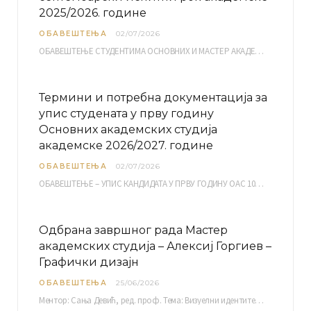
2025/2026. године
ОБАВЕШТЕЊА
02/07/2026
ОБАВЕШТЕЊЕ СТУДЕНТИМА ОСНОВНИХ И МАСТЕР АКАДЕМСКИХ СТУДИЈА ЕЛЕКТРОНСКА ПРИЈАВА ИСПИТА за септембарски испитни рок за…
Термини и потребна документација за
упис студената у прву годину
Основних академских студија
академске 2026/2027. године
ОБАВЕШТЕЊА
02/07/2026
ОБАВЕШТЕЊЕ – УПИС КАНДИДАТА У ПРВУ ГОДИНУ ОАС 10, 13, 14, 15. и…
Одбрана завршног рада Мастер
академских студија – Алексиј Горгиев –
Графички дизајн
ОБАВЕШТЕЊА
25/06/2026
Ментор: Сања Девић, ред. проф. Тема: Визуелни идентитет линије нутриционистичких производа Vita+: Од амбалаже до мултимедијалне комуникације Петак, 03. 07.…