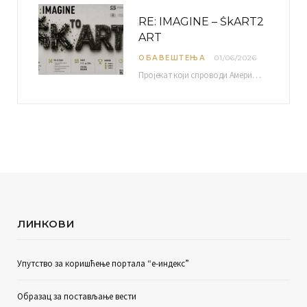
RE: IMAGINE – ŠkART2
ART
ОБАВЕШТЕЊА
01/06/2026
Пројекат који спроводи Америчка привредна комора уз подршку компаније Philip Morris International, са циљем повезивања…
ЛИНКОВИ
Упутство за коришћење портала “е-индекс”
Образац за постављање вести