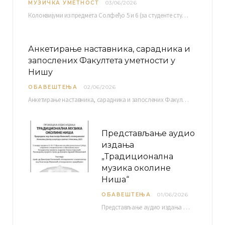
МУЗИЧКА УМЕТНОСТ
03/06/2026
Колоквијуми из предмета Солфеђо 5 и 6 (за студенте студијског програма Музичка теорија) и Методика…
Анкетирање наставника, сарадника и
запослених Факултета уметности у
Нишу
ОБАВЕШТЕЊА
02/06/2026
Анкетирање наставника, сарадника и запослених Факултета уметности у Нишу ради сачињавања Извештаја о самовредновању биће…
Представљање аудио
издања
„Традиционална
музика околине
Ниша“
ОБАВЕШТЕЊА
01/06/2026
Представљање аудио издања “Традиционална музика околине Ниша” организује се у оквиру пројекта О-10-17 Музичко наслеђе…