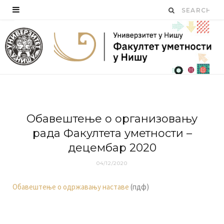
Обавештење о организовању
рада Факултета уметности –
децембар 2020
04/12/2020
Oбaвeштeњe o oдржaвaњу нaстaвe
(пдф)