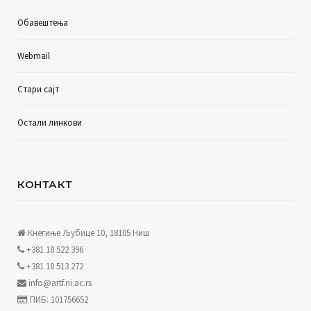
Обавештења
Webmail
Стари сајт
Остали линкови
КОНТАКТ
Кнегиње Љубице 10, 18105 Ниш
+381 18 522 396
+381 18 513 272
info@artf.ni.ac.rs
ПИБ: 101756652