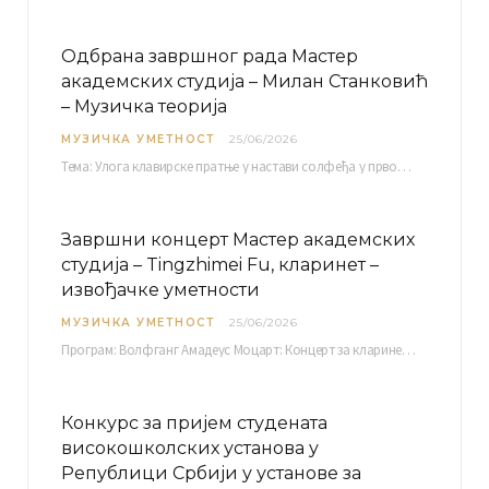
Одбрана завршног рада Мастер
академских студија – Милан Станковић
– Музичка теорија
МУЗИЧКА УМЕТНОСТ
25/06/2026
Тема: Улога клавирске пратње у настави солфеђа у првом циклусу основне музичке школе Ментор…
Завршни концерт Мастер академских
студија – Tingzhimei Fu, кларинет –
извођачке уметности
МУЗИЧКА УМЕТНОСТ
25/06/2026
Програм: Волфганг Амадеус Моцарт: Концерт за кларинет и оркестар, А-дур Ментор Милош Мијатовић, редовни…
Конкурс за пријем студената
високошколских установа у
Републици Србији у установе за