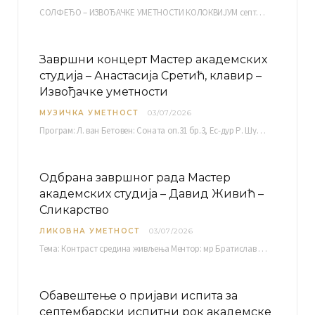
СОЛФЕЂО – ИЗВОЂАЧКЕ УМЕТНОСТИ КОЛОКВИЈУМ септембарски испитни рок четвртак, 03.09.2026. уч. бр. 12 ПИСМЕНИ…
Завршни концерт Мастер академских
студија – Анастасија Сретић, клавир –
Извођачке уметности
МУЗИЧКА УМЕТНОСТ
03/07/2026
Програм: Л. ван Бетовен: Соната оп.31 бр.3, Ес-дур Р. Шуман: Бечки карневал оп.26 К. Дебиси:…
Одбрана завршног рада Мастер
академских студија – Давид Живић –
Сликарство
ЛИКОВНА УМЕТНОСТ
03/07/2026
Тема: Контраст средина живљења Ментор: мр Братислав Башић, редовни професор Среда, 08.07.2026. у…
Обавештење о пријави испита за
септембарски испитни рок академске