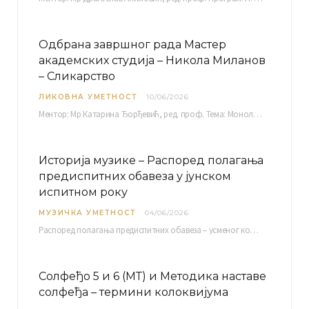
Одбрана завршног рада Мастер
академских студија – Никола Миланов
– Сликарство
ЛИКОВНА УМЕТНОСТ
10/06/2026
Ментор: Мр Катарина Ђорђевић, ред. проф. Тема: Монолог емоција Среда, 17. 06. 2026. у 15:30 сати Сала бр. 12 Факултета уметности у Нишу, Кнегиње…
Историја музике – Распоред полагања
предиспитних обавеза у јунском
испитном року
МУЗИЧКА УМЕТНОСТ
04/06/2026
Распоред полагaња предиспитних обавеза – усменог колоквијума и теста из слушања музике – објављен је…
Солфеђо 5 и 6 (МТ) и Методика наставе
солфеђа – термини колоквијума