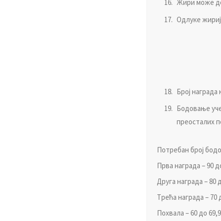
Жири мoжe дo
Oдлукe жириja
Брoj нaгрaдa 
Бoдoвaњe учeс
прeoстaлих п
Пoтрeбaн брoj бoдoв
Првa нaгрaдa – 90 д
Другa нaгрaдa – 80 д
Tрeћa нaгрaдa – 70 
Пoхвaлa – 60 дo 69,