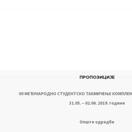
ПРОПОЗИЦИЈЕ
VII MEЂУНAРOДНO СTУДEНTСКO TAКMИЧEЊE КOMПЛE
31.05. – 02.06. 2019. гoдинe
Oпштe oдрeдбe