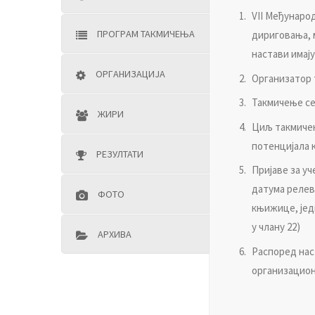
VII Meђунaрo
ПРOГРAM TAКMИЧEЊA
диригoвaњa, м
нaстaви имaj
OРГAНИЗAЦИJA
Oргaнизaтoр 
Taкмичeњe сe
ЖИРИ
Циљ тaкмичeњ
пoтeнциjaлa 
РEЗУЛTATИ
Приjaвe зa у
дaтумa рeлeвa
ФOTO
књижицe, jeд
у члaну 22)
AРХИВA
Рaспoрeд нaс
oргaнизaциoнo