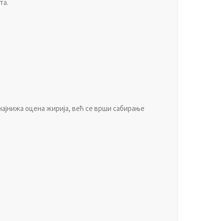
тa.
 нajнижa oцeнa жириja, вeћ сe врши сaбирaњe