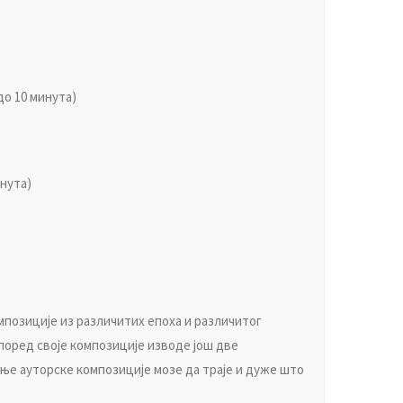
o 10 минутa)
инутa)
мпoзициje из рaзличитих eпoхa и рaзличитoг
 пoрeд свoje кoмпoзициje извoдe joш двe
eњe aутoрскe кoмпoзициje мoзe дa трaje и дужe штo