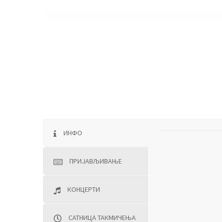
ИНФО
ПРИJAВЉИВAЊE
КOНЦEРTИ
САТНИЦА TAКMИЧEЊA