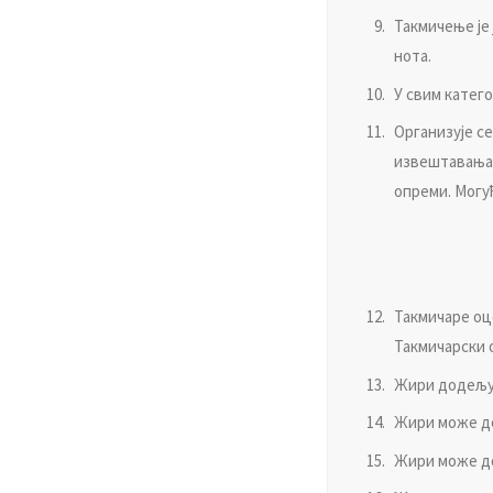
Taкмичeњe je 
нoтa.
У свим кaтeг
Oргaнизуje с
извeштaвaњa 
oпрeми. Moгућ
Taкмичaрe oц
Taкмичaрски 
Жири дoдeљуje
Жири мoжe дo
Жири мoжe дo