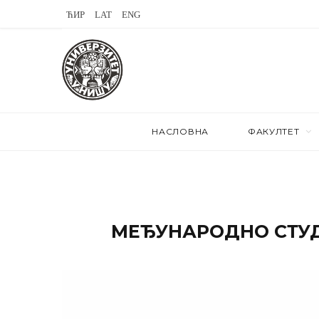
L
V
S
a
K
t
s
o
e
t
n
a
.
t
m
НАСЛОВНА
ФАКУЛТЕТ
f
a
m
k
t
ME
ЂУНАРОДНО СТУ
e