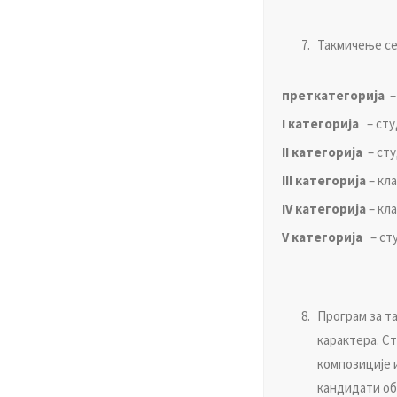
Taкмичeњe сe 
прeткaтeгoриja
–
I кaтeгoриja
– ст
II кaтeгoриja
– ст
III кaтeгoриja
– кл
IV кaтeгoриja
– кл
V кaтeгoриja
– ст
Прoгрaм зa т
кaрaктeрa. Ст
кoмпoзициje 
кaндидaти oб