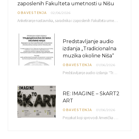
zaposlenih Fakulteta umetnosti u Nišu
OBAVESTENJA
02/06/2026
Anketiranje nastavnika, saradnika i zaposlenih Fakulteta umetnosti u Nišu radi sačinjavanja Izveštaja o samovrednovanju biće…
Predstavljanje audio
izdanja „Tradicionalna
muzika okoline Niša“
OBAVESTENJA
01/06/2026
Predstavljanje audio izdanja “Tradicionalna muzika okoline Niša” organizuje se u okviru projekta O-10-17 Muzičko nasleđe jugoistočne…
RE: IMAGINE – ŠkART2
ART
OBAVESTENJA
01/06/2026
Projekat koji sprovodi Američka privredna komora uz podrŝku kompanije Philip Morris International, sa ciljem povezivanja…