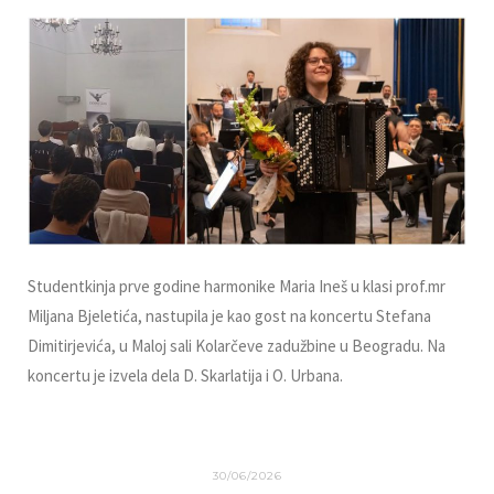
Studentkinja prve godine harmonike Maria Ineš u klasi prof.mr
Miljana Bjeletića, nastupila je kao gost na koncertu Stefana
Dimitirjevića, u Maloj sali Kolarčeve zadužbine u Beogradu. Na
koncertu je izvela dela D. Skarlatija i O. Urbana.
30/06/2026