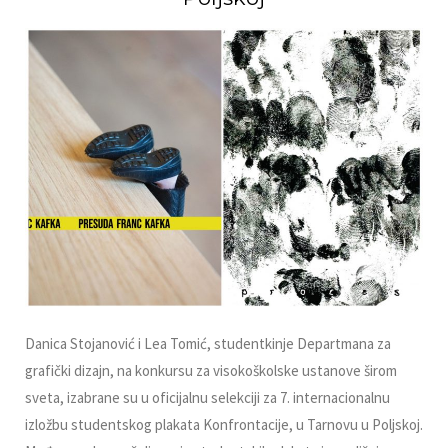
Danica Stojanović i Lea Tomić, studentkinje Departmana za
grafički dizajn, na konkursu za visokoškolske ustanove širom
sveta, izabrane su u oficijalnu selekciji za 7. internacionalnu
izložbu studentskog plakata Konfrontacije, u Tarnovu u Poljskoj.