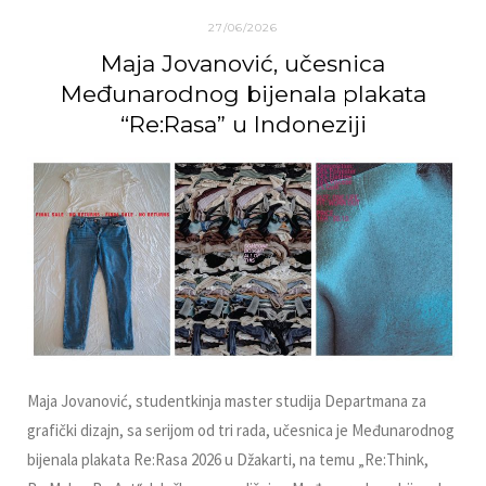
27/06/2026
Maja Jovanović, učesnica
Međunarodnog bijenala plakata
“Re:Rasa” u Indoneziji
Maja Jovanović, studentkinja master studija Departmana za
grafički dizajn, sa serijom od tri rada, učesnica je Međunarodnog
bijenala plakata Re:Rasa 2026 u Džakarti, na temu „Re:Think,