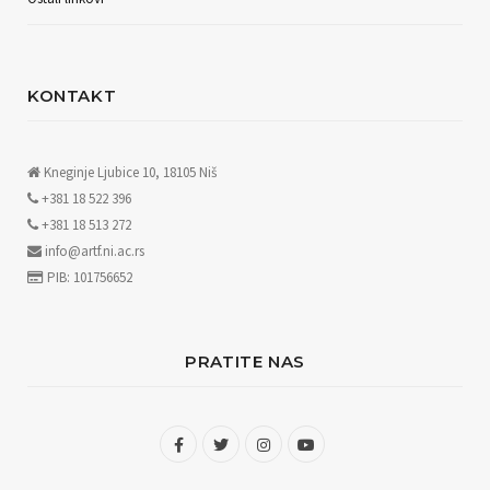
KONTAKT
Kneginje Ljubice 10, 18105 Niš
+381 18 522 396
+381 18 513 272
info@artf.ni.ac.rs
PIB: 101756652
PRATITE NAS
F
T
I
Y
a
w
n
o