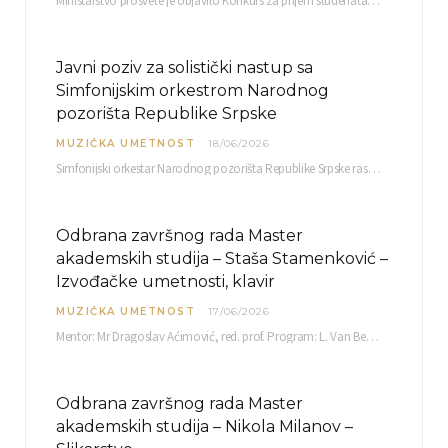
Ministarstvo prosvete je objavilo Konkurs za prijem studenata visokoškolskih ustanova u Republici Srbiji u ustanove…
Javni poziv za solistički nastup sa
Simfonijskim orkestrom Narodnog
pozorišta Republike Srpske
MUZIČKA UMETNOST
18/06/2026
Simfonijski orkestar Narodnog pozorišta Republike Srpske raspisuje javni poziv za učešće u projektu „CRESCENDO: Nova…
Odbrana završnog rada Master
akademskih studija – Staša Stamenković –
Izvođačke umetnosti, klavir
MUZIČKA UMETNOST
17/06/2026
Mentor: Mr Dragoslav Aćimović, red. prof. Program: L. Van Betoven: Sonata op. 31 br. 2 u…
Odbrana završnog rada Master
akademskih studija – Nikola Milanov –