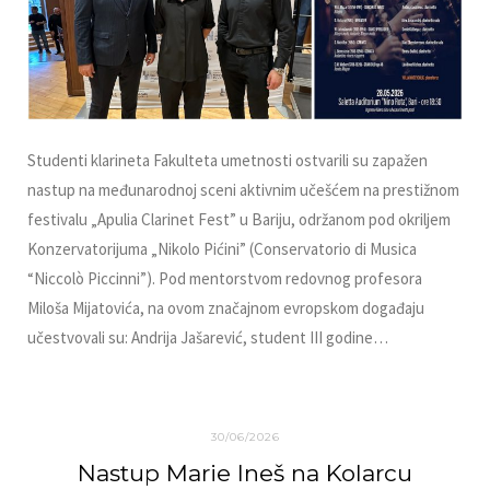
Studenti klarineta Fakulteta umetnosti ostvarili su zapažen
nastup na međunarodnoj sceni aktivnim učešćem na prestižnom
festivalu „Apulia Clarinet Fest” u Bariju, održanom pod okriljem
Konzervatorijuma „Nikolo Pićini” (Conservatorio di Musica
“Niccolò Piccinni”). Pod mentorstvom redovnog profesora
Miloša Mijatovića, na ovom značajnom evropskom događaju
učestvovali su: Andrija Jašarević, student III godine…
30/06/2026
Nastup Marie Ineš na Kolarcu