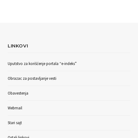
LINKOVI
Uputstvo za korišćenje portala “e-indeks”
Obrazac za postavljanje vesti
Obavestenja
Webmail
Stari sajt
Ostali linkovi