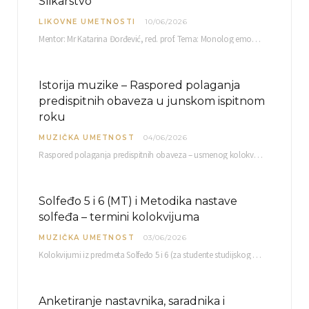
Slikarstvo
LIKOVNE UMETNOSTI
10/06/2026
Mentor: Mr Katarina Đorđević, red. prof. Tema: Monolog emocija Sreda, 17. 06. 2026. u 15:30 sati Sala br. 12 Fakulteta umetnosti u Nišu, Kneginje…
Istorija muzike – Raspored polaganja
predispitnih obaveza u junskom ispitnom
roku
MUZIČKA UMETNOST
04/06/2026
Raspored polaganja predispitnih obaveza – usmenog kolokvijuma i testa iz slušanja muzike – objavljen je…
Solfeđo 5 i 6 (MT) i Metodika nastave
solfeđa – termini kolokvijuma
MUZIČKA UMETNOST
03/06/2026
Kolokvijumi iz predmeta Solfeđo 5 i 6 (za studente studijskog programa Muzička teorija) i Metodika…
Anketiranje nastavnika, saradnika i