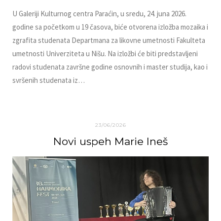
U Galeriji Kulturnog centra Paraćin, u sredu, 24. juna 2026.
godine sa početkom u 19 časova, biće otvorena izložba mozaika i
zgrafita studenata Departmana za likovne umetnosti Fakulteta
umetnosti Univerziteta u Nišu. Na izložbi će biti predstavljeni
radovi studenata završne godine osnovnih i master studija, kao i
svršenih studenata iz…
23/06/2026
Novi uspeh Marie Ineš