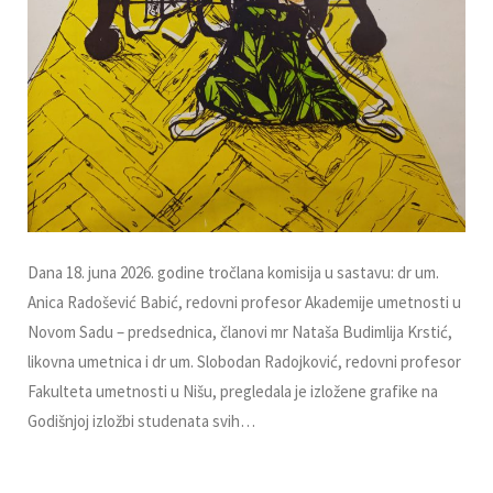
Dana 18. juna 2026. godine tročlana komisija u sastavu: dr um.
Anica Radošević Babić, redovni profesor Akademije umetnosti u
Novom Sadu – predsednica, članovi mr Nataša Budimlija Krstić,
likovna umetnica i dr um. Slobodan Radojković, redovni profesor
Fakulteta umetnosti u Nišu, pregledala je izložene grafike na
Godišnjoj izložbi studenata svih…