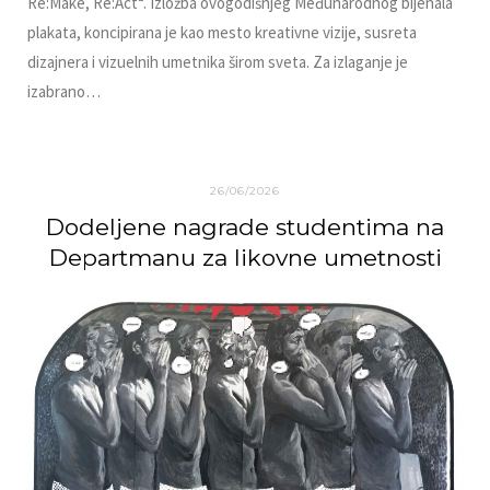
Re:Make, Re:Act“. Izložba ovogodišnjeg Međunarodnog bijenala
plakata, koncipirana je kao mesto kreativne vizije, susreta
dizajnera i vizuelnih umetnika širom sveta. Za izlaganje je
izabrano…
26/06/2026
Dodeljene nagrade studentima na
Departmanu za likovne umetnosti