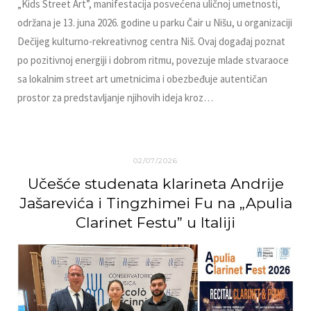
„Kids Street Art”, manifestacija posvećena uličnoj umetnosti,
održana je 13. juna 2026. godine u parku Čair u Nišu, u organizaciji
Dečijeg kulturno-rekreativnog centra Niš. Ovaj događaj poznat
po pozitivnoj energiji i dobrom ritmu, povezuje mlade stvaraoce
sa lokalnim street art umetnicima i obezbeđuje autentičan
prostor za predstavljanje njihovih ideja kroz…
02/07/2026
Učešće studenata klarineta Andrije
Jašarevića i Tingzhimei Fu na „Apulia
Clarinet Festu” u Italiji