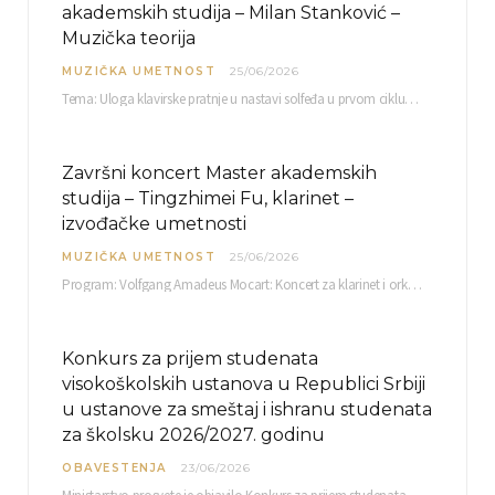
akademskih studija – Milan Stanković –
Muzička teorija
MUZIČKA UMETNOST
25/06/2026
Tema: Uloga klavirske pratnje u nastavi solfeđa u prvom ciklusu osnovne muzičke škole Mentor…
Završni koncert Master akademskih
studija – Tingzhimei Fu, klarinet –
izvođačke umetnosti
MUZIČKA UMETNOST
25/06/2026
Program: Volfgang Amadeus Mocart: Koncert za klarinet i orkestar, A-dur Mentor Miloš Mijatović, redovni profesor…
Konkurs za prijem studenata
visokoškolskih ustanova u Republici Srbiji
u ustanove za smeštaj i ishranu studenata
za školsku 2026/2027. godinu
OBAVESTENJA
23/06/2026