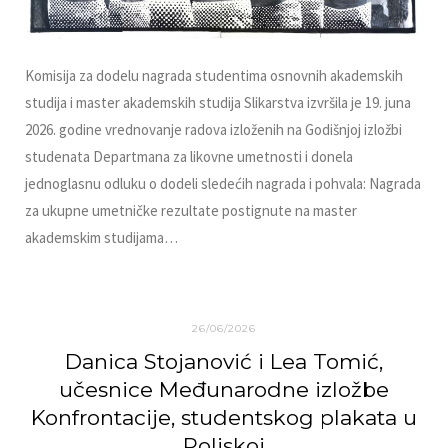
Komisija za dodelu nagrada studentima osnovnih akademskih
studija i master akademskih studija Slikarstva izvršila je 19. juna
2026. godine vrednovanje radova izloženih na Godišnjoj izložbi
studenata Departmana za likovne umetnosti i donela
jednoglasnu odluku o dodeli sledećih nagrada i pohvala: Nagrada
za ukupne umetničke rezultate postignute na master
akademskim studijama…
26/06/2026
Danica Stojanović i Lea Tomić,
učesnice Međunarodne izložbe
Konfrontacije, studentskog plakata u
Poljskoj