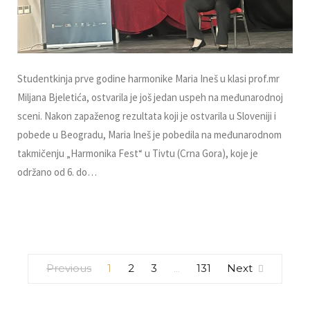
Studentkinja prve godine harmonike Maria Ineš u klasi prof.mr
Miljana Bjeletića, ostvarila je još jedan uspeh na međunarodnoj
sceni. Nakon zapaženog rezultata koji je ostvarila u Sloveniji i
pobede u Beogradu, Maria Ineš je pobedila na međunarodnom
takmičenju „Harmonika Fest“ u Tivtu (Crna Gora), koje je
održano od 6. do…
Previous
1
2
3
131
Next
…