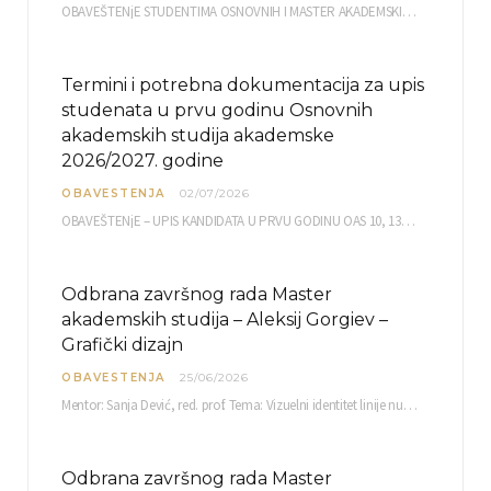
OBAVEŠTENjE STUDENTIMA OSNOVNIH I MASTER AKADEMSKIH STUDIJA ELEKTRONSKA PRIJAVA ISPITA za septembarski ispitni rok za…
Termini i potrebna dokumentacija za upis
studenata u prvu godinu Osnovnih
akademskih studija akademske
2026/2027. godine
OBAVESTENJA
02/07/2026
OBAVEŠTENjE – UPIS KANDIDATA U PRVU GODINU OAS 10, 13, 14, 15. i…
Odbrana završnog rada Master
akademskih studija – Aleksij Gorgiev –
Grafički dizajn
OBAVESTENJA
25/06/2026
Mentor: Sanja Dević, red. prof. Tema: Vizuelni identitet linije nutricionističkih proizvoda Vita+: Od ambalaže do multimedijalne komunikacije Petak, 03. 07.…
Odbrana završnog rada Master