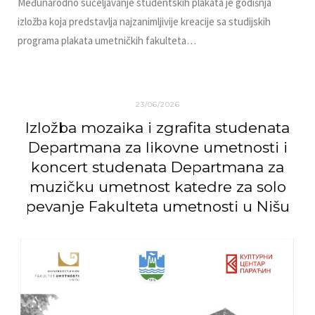
Međunarodno sučeljavanje studentskih plakata je godišnja
izložba koja predstavlja najzanimljivije kreacije sa studijskih
programa plakata umetničkih fakulteta…
23/06/2026
Izložba mozaika i zgrafita studenata
Departmana za likovne umetnosti i
koncert studenata Departmana za
muzičku umetnost katedre za solo
pevanje Fakulteta umetnosti u Nišu