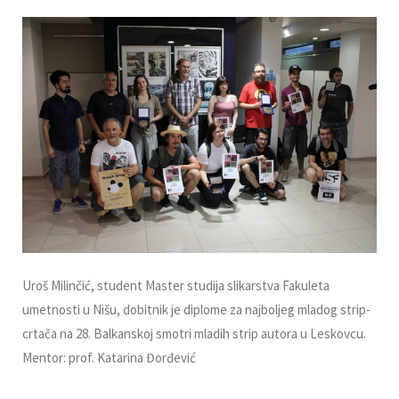
Uroš Milinčić, student Master studija slikarstva Fakuleta
umetnosti u Nišu, dobitnik je diplome za najboljeg mladog strip-
crtača na 28. Balkanskoj smotri mladih strip autora u Leskovcu.
Mentor: prof. Katarina Đorđević