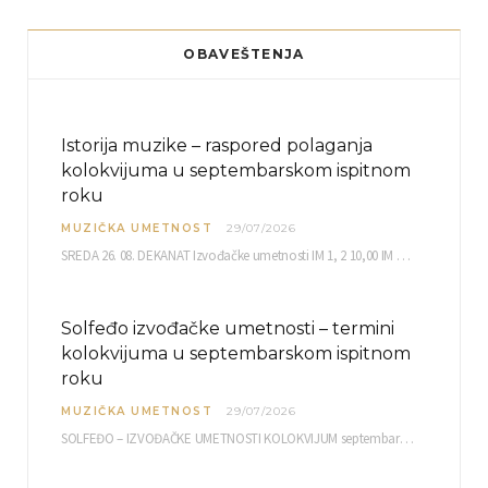
OBAVEŠTENJA
Istorija muzike – raspored polaganja
kolokvijuma u septembarskom ispitnom
roku
MUZIČKA UMETNOST
29/07/2026
SREDA 26. 08. DEKANAT Izvođačke umetnosti IM 1, 2 10,00 IM 3, 4 10,30 IM…
Solfeđo izvođačke umetnosti – termini
kolokvijuma u septembarskom ispitnom
roku
MUZIČKA UMETNOST
29/07/2026
SOLFEĐO – IZVOĐAČKE UMETNOSTI KOLOKVIJUM septembarski ispitni rok četvrtak, 03.09.2026. uč. br. 12 PISMENI…