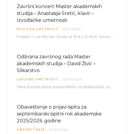
Završni koncert Master akademskih
studija – Anastasija Sretić, klavir –
Izvođačke umetnosti
MUZIČKA UMETNOST
03/07/2026
Program: L. van Betoven: Sonata op.31 br.3, Es-dur R. Šuman: Bečki karneval op.26 K. Debisi:…
Odbrana završnog rada Master
akademskih studija – David Živić –
Slikarstvo
LIKOVNE UMETNOSTI
03/07/2026
Tema: Kontrast sredina življenja Mentor: mr Bratislav Bašić, redovni profesor Sreda, 08.07.2026. u…
Obaveštenje o prijavi ispita za
septembarski ispitni rok akademske
2025/2026. godine
OBAVESTENJA
02/07/2026