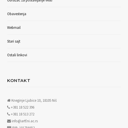
Obrazac za postavljanje vesti
Obavestenja
Webmail
Stari sajt
Ostali linkovi
KONTAKT
Kneginje Ljubice 10, 18105 Niš
+381 18 522 396
+381 18 513 272
info@artf.ni.ac.rs
PIB: 101756652