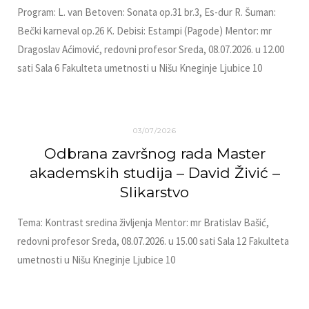
Program: L. van Betoven: Sonata op.31 br.3, Es-dur R. Šuman:
Bečki karneval op.26 K. Debisi: Estampi (Pagode) Mentor: mr
Dragoslav Aćimović, redovni profesor Sreda, 08.07.2026. u 12.00
sati Sala 6 Fakulteta umetnosti u Nišu Kneginje Ljubice 10
03/07/2026
Odbrana završnog rada Master
akademskih studija – David Živić –
Slikarstvo
Tema: Kontrast sredina življenja Mentor: mr Bratislav Bašić,
redovni profesor Sreda, 08.07.2026. u 15.00 sati Sala 12 Fakulteta
umetnosti u Nišu Kneginje Ljubice 10