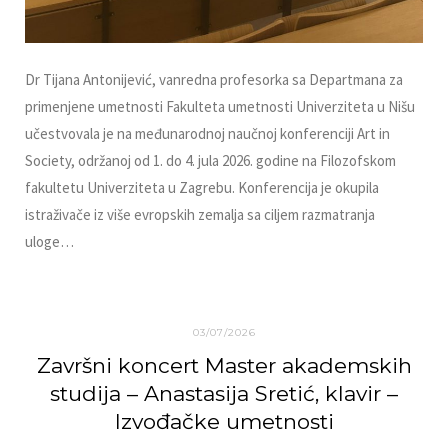
Dr Tijana Antonijević, vanredna profesorka sa Departmana za
primenjene umetnosti Fakulteta umetnosti Univerziteta u Nišu
učestvovala je na međunarodnoj naučnoj konferenciji Art in
Society, održanoj od 1. do 4. jula 2026. godine na Filozofskom
fakultetu Univerziteta u Zagrebu. Konferencija je okupila
istraživače iz više evropskih zemalja sa ciljem razmatranja
uloge…
03/07/2026
Završni koncert Master akademskih
studija – Anastasija Sretić, klavir –
Izvođačke umetnosti