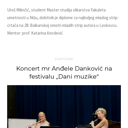
Uroš Milinčić, student Master studija slikarstva Fakuleta
umetnosti u Nišu, dobitnik je diplome za najboljeg mladog strip-
crtača na 28. Balkanskoj smotri mladih strip autora u Leskovcu.
Mentor: prof. Katarina Đorđević
24/07/2026
Koncert mr Anđele Danković na
festivalu „Dani muzike“