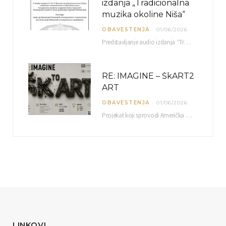
izdanja „Tradicionalna
muzika okoline Niša“
OBAVESTENJA
01/06/2026
Predstavljanje audio izdanja “Tradicionalna muzika okoline Niša” organizuje se u okviru projekta O-10-17 Muzičko nasleđe jugoistočne…
RE: IMAGINE – ŠkART2
ART
OBAVESTENJA
01/06/2026
Projekat koji sprovodi Američka privredna komora uz podrŝku kompanije Philip Morris International, sa ciljem povezivanja…
LINKOVI