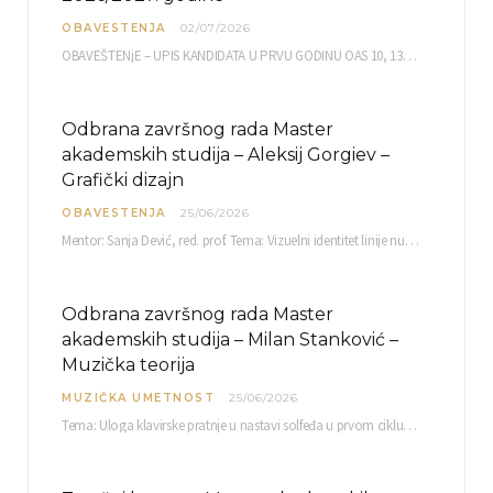
OBAVESTENJA
02/07/2026
OBAVEŠTENjE – UPIS KANDIDATA U PRVU GODINU OAS 10, 13, 14, 15. i…
Odbrana završnog rada Master
akademskih studija – Aleksij Gorgiev –
Grafički dizajn
OBAVESTENJA
25/06/2026
Mentor: Sanja Dević, red. prof. Tema: Vizuelni identitet linije nutricionističkih proizvoda Vita+: Od ambalaže do multimedijalne komunikacije Petak, 03. 07.…
Odbrana završnog rada Master
akademskih studija – Milan Stanković –
Muzička teorija
MUZIČKA UMETNOST
25/06/2026
Tema: Uloga klavirske pratnje u nastavi solfeđa u prvom ciklusu osnovne muzičke škole Mentor…