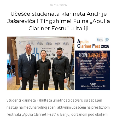
02/07/2026
Učešće studenata klarineta Andrije
Jašarevića i Tingzhimei Fu na „Apulia
Clarinet Festu” u Italiji
Studenti klarineta Fakulteta umetnosti ostvarili su zapažen
nastup na međunarodnoj sceni aktivnim učešćem na prestižnom
festivalu „Apulia Clarinet Fest” u Bariju, održanom pod okriljem