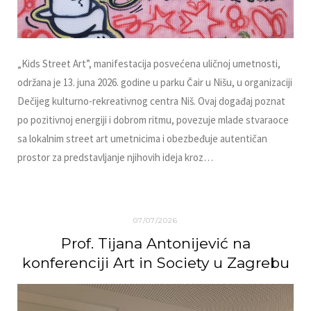
„Kids Street Art”, manifestacija posvećena uličnoj umetnosti,
održana je 13. juna 2026. godine u parku Čair u Nišu, u organizaciji
Dečijeg kulturno-rekreativnog centra Niš. Ovaj događaj poznat
po pozitivnoj energiji i dobrom ritmu, povezuje mlade stvaraoce
sa lokalnim street art umetnicima i obezbeđuje autentičan
prostor za predstavljanje njihovih ideja kroz…
07/07/2026
Prof. Tijana Antonijević na
konferenciji Art in Society u Zagrebu