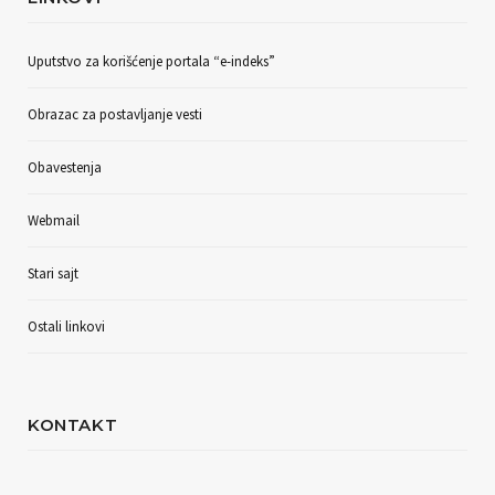
Uputstvo za korišćenje portala “e-indeks”
Obrazac za postavljanje vesti
Obavestenja
Webmail
Stari sajt
Ostali linkovi
KONTAKT