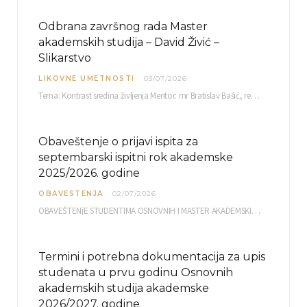
Odbrana završnog rada Master
akademskih studija – David Živić –
Slikarstvo
LIKOVNE UMETNOSTI
03/07/2026
Tema: Kontrast sredina življenja Mentor: mr Bratislav Bašić, redovni profesor Sreda, 08.07.2026. u…
Obaveštenje o prijavi ispita za
septembarski ispitni rok akademske
2025/2026. godine
OBAVESTENJA
02/07/2026
OBAVEŠTENjE STUDENTIMA OSNOVNIH I MASTER AKADEMSKIH STUDIJA ELEKTRONSKA PRIJAVA ISPITA za septembarski ispitni rok za…
Termini i potrebna dokumentacija za upis
studenata u prvu godinu Osnovnih
akademskih studija akademske
2026/2027. godine