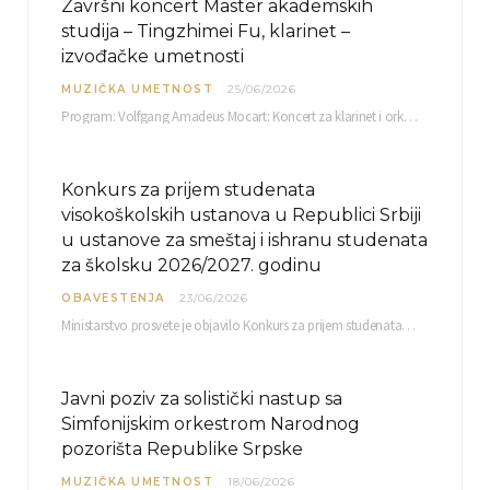
Završni koncert Master akademskih
studija – Tingzhimei Fu, klarinet –
izvođačke umetnosti
MUZIČKA UMETNOST
25/06/2026
Program: Volfgang Amadeus Mocart: Koncert za klarinet i orkestar, A-dur Mentor Miloš Mijatović, redovni profesor…
Konkurs za prijem studenata
visokoškolskih ustanova u Republici Srbiji
u ustanove za smeštaj i ishranu studenata
za školsku 2026/2027. godinu
OBAVESTENJA
23/06/2026
Ministarstvo prosvete je objavilo Konkurs za prijem studenata visokoškolskih ustanova u Republici Srbiji u ustanove…
Javni poziv za solistički nastup sa
Simfonijskim orkestrom Narodnog
pozorišta Republike Srpske
MUZIČKA UMETNOST
18/06/2026