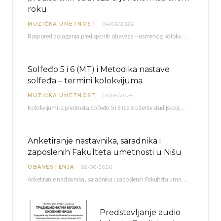
roku
MUZIČKA UMETNOST
04/06/2026
Raspored polaganja predispitnih obaveza – usmenog kolokvijuma i testa iz slušanja muzike – objavljen je…
Solfeđo 5 i 6 (MT) i Metodika nastave
solfeđa – termini kolokvijuma
MUZIČKA UMETNOST
03/06/2026
Kolokvijumi iz predmeta Solfeđo 5 i 6 (za studente studijskog programa Muzička teorija) i Metodika…
Anketiranje nastavnika, saradnika i
zaposlenih Fakulteta umetnosti u Nišu
OBAVESTENJA
02/06/2026
Anketiranje nastavnika, saradnika i zaposlenih Fakulteta umetnosti u Nišu radi sačinjavanja Izveštaja o samovrednovanju biće…
Predstavljanje audio