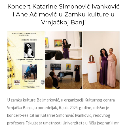
Koncert Katarine Simonović Ivanković
i Ane Aćimović u Zamku kulture u
Vrnjačkoj Banji
U zamku kulture Belimarković, u organizaciji Kulturnog centra
Vrnjačka Banja, u ponedeljak, 6. jula 2026. godine, održan je
koncert–resital mr Katarine Simonović Ivanković, redovnog
profesora Fakulteta umetnosti Univerziteta u Nišu (sopran) i mr