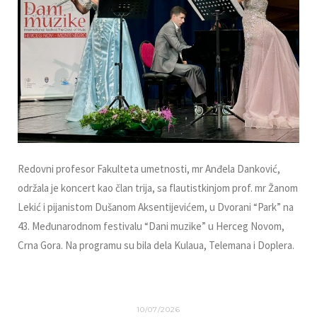
Redovni profesor Fakulteta umetnosti, mr Anđela Danković,
održala je koncert kao član trija, sa flautistkinjom prof. mr Žanom
Lekić i pijanistom Dušanom Aksentijevićem, u Dvorani “Park” na
43. Međunarodnom festivalu “Dani muzike” u Herceg Novom,
Crna Gora. Na programu su bila dela Kulaua, Telemana i Doplera.
10/07/2026