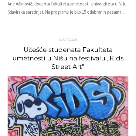
Ane Aćimović, docenta Fakulteta umetnosti Univerziteta u Nišu
(klavirska saradnja). Na programu je bilo 15 odabranih pesama…
10/07/2026
Učešće studenata Fakulteta
umetnosti u Nišu na festivalu „Kids
Street Art”