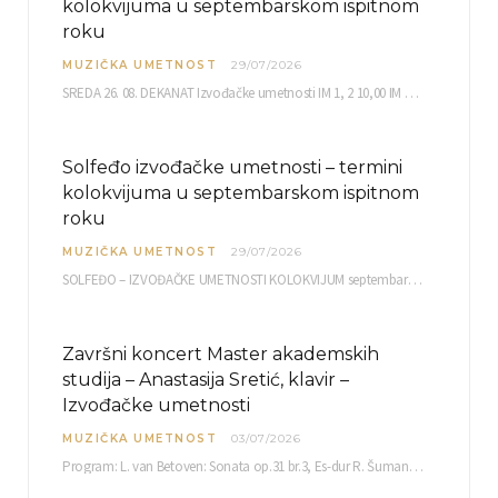
kolokvijuma u septembarskom ispitnom
roku
MUZIČKA UMETNOST
29/07/2026
SREDA 26. 08. DEKANAT Izvođačke umetnosti IM 1, 2 10,00 IM 3, 4 10,30 IM…
Solfeđo izvođačke umetnosti – termini
kolokvijuma u septembarskom ispitnom
roku
MUZIČKA UMETNOST
29/07/2026
SOLFEĐO – IZVOĐAČKE UMETNOSTI KOLOKVIJUM septembarski ispitni rok četvrtak, 03.09.2026. uč. br. 12 PISMENI…
Završni koncert Master akademskih
studija – Anastasija Sretić, klavir –
Izvođačke umetnosti
MUZIČKA UMETNOST
03/07/2026
Program: L. van Betoven: Sonata op.31 br.3, Es-dur R. Šuman: Bečki karneval op.26 K. Debisi:…