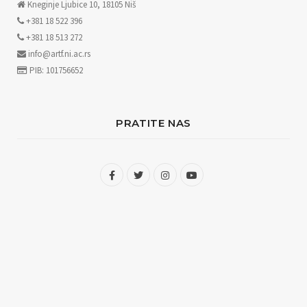
Kneginje Ljubice 10, 18105 Niš
+381 18 522 396
+381 18 513 272
info@artf.ni.ac.rs
PIB: 101756652
PRATITE NAS
F
T
I
Y
a
w
n
o
c
i
s
u
e
t
t
T
b
t
a
u
o
e
g
b