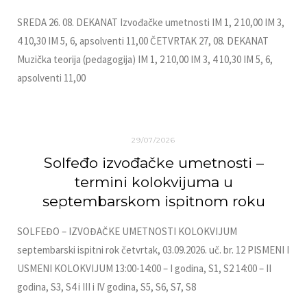
SREDA 26. 08. DEKANAT Izvođačke umetnosti IM 1, 2 10,00 IM 3,
4 10,30 IM 5, 6, apsolventi 11,00 ČETVRTAK 27, 08. DEKANAT
Muzička teorija (pedagogija) IM 1, 2 10,00 IM 3, 4 10,30 IM 5, 6,
apsolventi 11,00
29/07/2026
Solfeđo izvođačke umetnosti –
termini kolokvijuma u
septembarskom ispitnom roku
SOLFEĐO – IZVOĐAČKE UMETNOSTI KOLOKVIJUM
septembarski ispitni rok četvrtak, 03.09.2026. uč. br. 12 PISMENI I
USMENI KOLOKVIJUM 13:00-14:00 – I godina, S1, S2 14:00 – II
godina, S3, S4 i III i IV godina, S5, S6, S7, S8