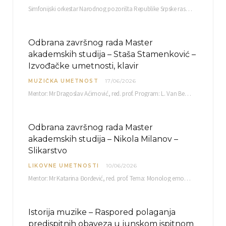
Simfonijski orkestar Narodnog pozorišta Republike Srpske raspisuje javni poziv za učešće u projektu „CRESCENDO: Nova…
Odbrana završnog rada Master
akademskih studija – Staša Stamenković –
Izvođačke umetnosti, klavir
MUZIČKA UMETNOST
17/06/2026
Mentor: Mr Dragoslav Aćimović, red. prof. Program: L. Van Betoven: Sonata op. 31 br. 2 u…
Odbrana završnog rada Master
akademskih studija – Nikola Milanov –
Slikarstvo
LIKOVNE UMETNOSTI
10/06/2026
Mentor: Mr Katarina Đorđević, red. prof. Tema: Monolog emocija Sreda, 17. 06. 2026. u 15:30 sati Sala br. 12 Fakulteta umetnosti u Nišu, Kneginje…
Istorija muzike – Raspored polaganja
predispitnih obaveza u junskom ispitnom