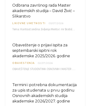
Odbrana završnog rada Master
akademskih studija – David Živić –
Slikarstvo
LIKOVNE UMETNOSTI
03/07/2026
Tema: Kontrast sredina življenja Mentor: mr Bratislav Bašić, redovni profesor Sreda, 08.07.2026. u…
Obaveštenje o prijavi ispita za
septembarski ispitni rok
akademske 2025/2026. godine
OBAVESTENJA
02/07/2026
OBAVEŠTENjE STUDENTIMA OSNOVNIH I MASTER AKADEMSKIH STUDIJA ELEKTRONSKA PRIJAVA ISPITA za septembarski ispitni rok za…
Termini i potrebna dokumentacija
za upis studenata u prvu godinu
Osnovnih akademskih studija
akademske 2026/2027. godine