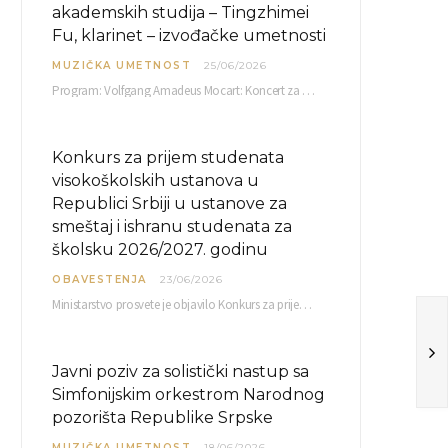
akademskih studija – Tingzhimei
Fu, klarinet – izvođačke umetnosti
MUZIČKA UMETNOST
25/06/2026
Program: Volfgang Amadeus Mocart: Koncert za klarinet i orkestar, A-dur Mentor Miloš Mijatović, redovni profesor…
Konkurs za prijem studenata
visokoškolskih ustanova u
Republici Srbiji u ustanove za
smeštaj i ishranu studenata za
školsku 2026/2027. godinu
OBAVESTENJA
23/06/2026
Ministarstvo prosvete je objavilo Konkurs za prijem studenata visokoškolskih ustanova u Republici Srbiji u ustanove…
Javni poziv za solistički nastup sa
Simfonijskim orkestrom Narodnog
pozorišta Republike Srpske
MUZIČKA UMETNOST
18/06/2026