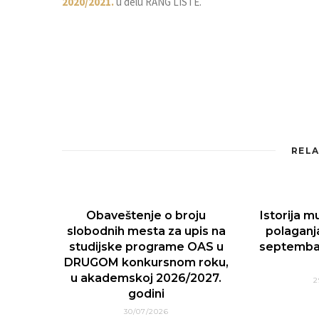
2020/2021.
u delu RANG LISTE.
RELA
Obaveštenje o broju
Istorija m
slobodnih mesta za upis na
polaganj
studijske programe OAS u
septemba
DRUGOM konkursnom roku,
u akademskoj 2026/2027.
2
godini
30/07/2026