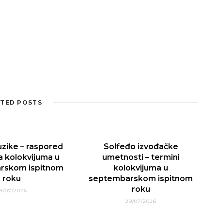
TED POSTS
uzike – raspored
Solfeđo izvođačke
a kolokvijuma u
umetnosti – termini
rskom ispitnom
kolokvijuma u
roku
septembarskom ispitnom
roku
9/07/2026
29/07/2026