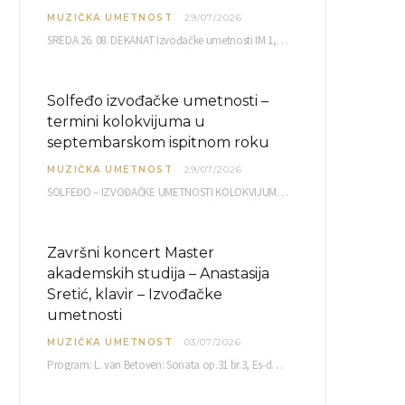
MUZIČKA UMETNOST
29/07/2026
SREDA 26. 08. DEKANAT Izvođačke umetnosti IM 1, 2 10,00 IM 3, 4 10,30 IM…
Solfeđo izvođačke umetnosti –
termini kolokvijuma u
septembarskom ispitnom roku
MUZIČKA UMETNOST
29/07/2026
SOLFEĐO – IZVOĐAČKE UMETNOSTI KOLOKVIJUM septembarski ispitni rok četvrtak, 03.09.2026. uč. br. 12 PISMENI…
Završni koncert Master
akademskih studija – Anastasija
Sretić, klavir – Izvođačke
umetnosti
MUZIČKA UMETNOST
03/07/2026
Program: L. van Betoven: Sonata op.31 br.3, Es-dur R. Šuman: Bečki karneval op.26 K. Debisi:…