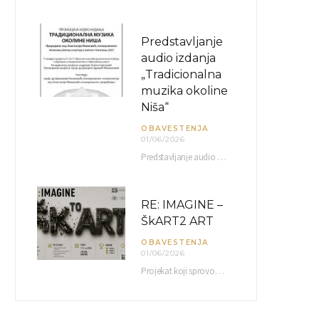
Predstavljanje
audio izdanja
„Tradicionalna
muzika okoline
Niša“
OBAVESTENJA
01/06/2026
Predstavljanje audio izdanja “Tradicionalna muzika okoline Niša” organizuje se u okviru projekta O-10-17 Muzičko nasleđe jugoistočne…
RE: IMAGINE –
ŠkART2 ART
OBAVESTENJA
01/06/2026
Projekat koji sprovodi Američka privredna komora uz podrŝku kompanije Philip Morris International, sa ciljem povezivanja…