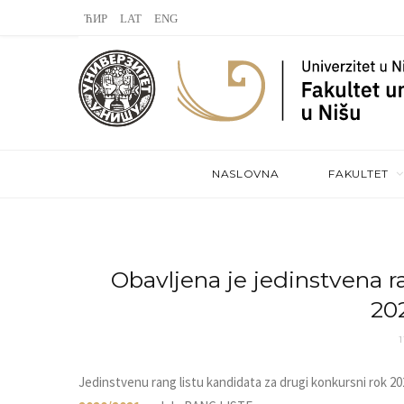
L
V
S
a
K
t
s
o
e
t
n
a
.
t
m
NASLOVNA
FAKULTET
f
a
m
k
t
Obavlјena je jedinstvena ra
20
e
1
Jedinstvenu rang listu kandidata za drugi konkursni rok 2