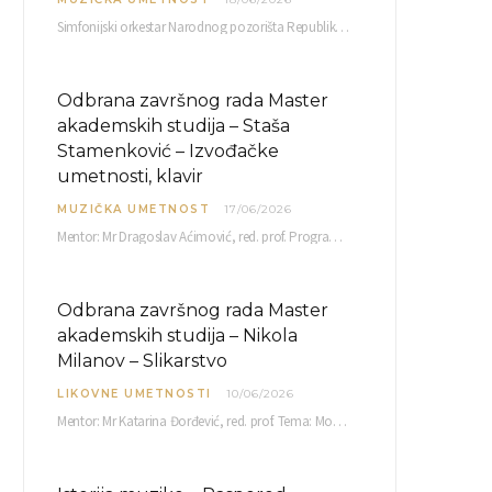
Simfonijski orkestar Narodnog pozorišta Republike Srpske raspisuje javni poziv za učešće u projektu „CRESCENDO: Nova…
Odbrana završnog rada Master
akademskih studija – Staša
Stamenković – Izvođačke
umetnosti, klavir
MUZIČKA UMETNOST
17/06/2026
Mentor: Mr Dragoslav Aćimović, red. prof. Program: L. Van Betoven: Sonata op. 31 br. 2 u…
Odbrana završnog rada Master
akademskih studija – Nikola
Milanov – Slikarstvo
LIKOVNE UMETNOSTI
10/06/2026
Mentor: Mr Katarina Đorđević, red. prof. Tema: Monolog emocija Sreda, 17. 06. 2026. u 15:30 sati Sala br. 12 Fakulteta umetnosti u Nišu, Kneginje…