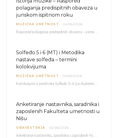
Istorija muzike – Raspored
polaganja predispitnih obaveza u
junskom ispitnom roku
MUZIČKA UMETNOST
04/06/2026
Raspored polaganja predispitnih obaveza – usmenog kolokvijuma i testa iz slušanja muzike – objavljen je…
Solfeđo 5 i 6 (MT) i Metodika
nastave solfeđa – termini
kolokvijuma
MUZIČKA UMETNOST
03/06/2026
Kolokvijumi iz predmeta Solfeđo 5 i 6 (za studente studijskog programa Muzička teorija) i Metodika…
Anketiranje nastavnika, saradnika i
zaposlenih Fakulteta umetnosti u
Nišu
OBAVESTENJA
02/06/2026
Anketiranje nastavnika, saradnika i zaposlenih Fakulteta umetnosti u Nišu radi sačinjavanja Izveštaja o samovrednovanju biće…