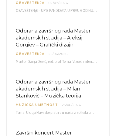
OBAVESTENJA
02/07/2026
OBAVEŠTENjE – UPIS KANDIDATA U PRVU GODINU OAS 10, 13, 14, 15. i…
Odbrana završnog rada Master
akademskih studija – Aleksij
Gorgiev – Grafički dizajn
OBAVESTENJA
25/06/2026
Mentor: Sanja Dević, red. prof. Tema: Vizuelni identitet linije nutricionističkih proizvoda Vita+: Od ambalaže do multimedijalne komunikacije Petak, 03. 07.…
Odbrana završnog rada Master
akademskih studija – Milan
Stanković – Muzička teorija
MUZIČKA UMETNOST
25/06/2026
Tema: Uloga klavirske pratnje u nastavi solfeđa u prvom ciklusu osnovne muzičke škole Mentor…
Završni koncert Master