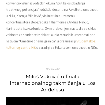
konvencionalnih izvođačkih okvira / put ka oslobađanju
kreativnog potencijala” održaže docenti na Fakultetu umetnosti
u Nišu, Ksenija Milošević, violinistkinja – zamenik
koncertmajstora Beogradske filharmonije i Andrija Minčić,
klarinetista i saksofonista. Ovim prdavanjem nastavlјa se ciklus
vebinara za studente iz oblasti audio-vizuelnih umetnosti pod
nazivom “Umetnost nema granica” u organizaciji
Studentskog
kulturnog centra Niš
u saradnji sa Fakultetom umetnosti u Nišu.
18/08/2020
Miloš Vuković u finalu
Internacionalnog takmičenja u Los
Anđelesu