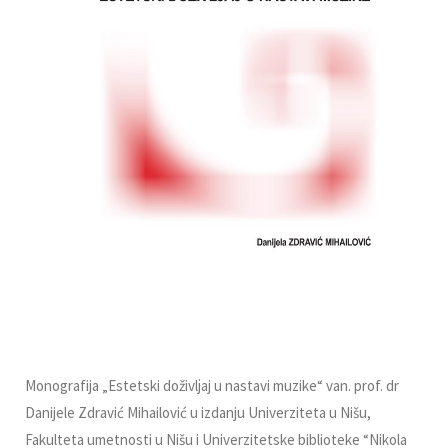
Monografija „Estetski doživlјaj u nastavi muzike“ van. prof. dr
Danijele Zdravić Mihailović u izdanju Univerziteta u Nišu,
Fakulteta umetnosti u Nišu i Univerzitetske biblioteke “Nikola