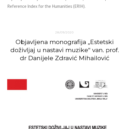
Reference Index for the Humanities (ERIH).
28/09/2020
Objavlјena monografija „Estetski
doživlјaj u nastavi muzike“ van. prof.
dr Danijele Zdravić Mihailović