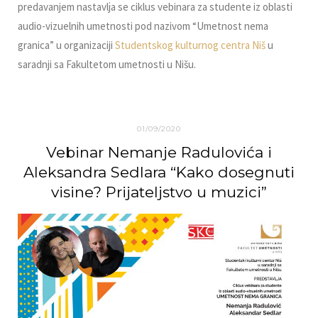
predavanjem nastavlјa se ciklus vebinara za studente iz oblasti
audio-vizuelnih umetnosti pod nazivom “Umetnost nema
granica” u organizaciji
Studentskog kulturnog centra Niš
u
saradnji sa Fakultetom umetnosti u Nišu.
01/09/2020
Vebinar Nemanje Radulovića i
Aleksandra Sedlara “Kako dosegnuti
visine? Prijatelјstvo u muzici”