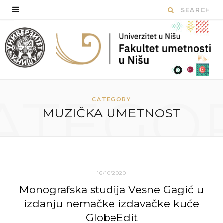
ATEGO
CATEGORY
MUZIČKA UMETNOST
16/10/2020
Monografska studija Vesne Gagić u
izdanju nemačke izdavačke kuće
GlobeEdit