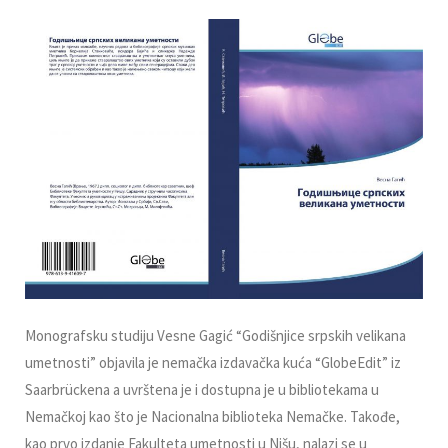
Monografsku studiju Vesne Gagić “Godišnjice srpskih velikana
umetnosti” objavila je nemačka izdavačka kuća “GlobeEdit” iz
Saarbrückena a uvrštena je i dostupna je u bibliotekama u
Nemačkoj kao što je Nacionalna biblioteka Nemačke. Takođe,
kao prvo izdanje Fakulteta umetnosti u Nišu, nalazi se u