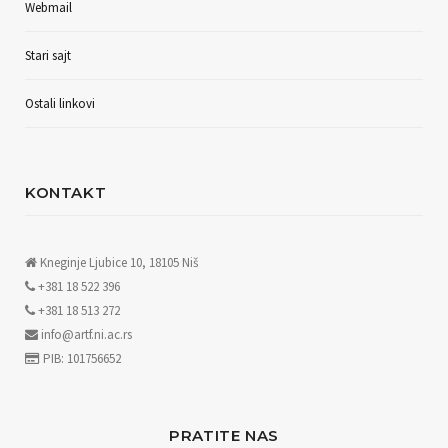
Webmail
Stari sajt
Ostali linkovi
KONTAKT
Kneginje Ljubice 10, 18105 Niš
+381 18 522 396
+381 18 513 272
info@artf.ni.ac.rs
PIB: 101756652
PRATITE NAS