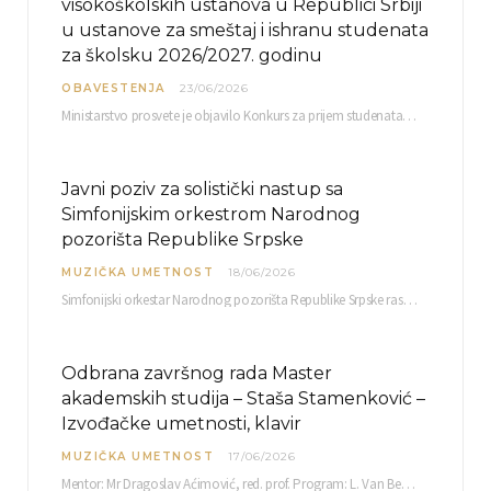
visokoškolskih ustanova u Republici Srbiji
u ustanove za smeštaj i ishranu studenata
za školsku 2026/2027. godinu
OBAVESTENJA
23/06/2026
Ministarstvo prosvete je objavilo Konkurs za prijem studenata visokoškolskih ustanova u Republici Srbiji u ustanove…
Javni poziv za solistički nastup sa
Simfonijskim orkestrom Narodnog
pozorišta Republike Srpske
MUZIČKA UMETNOST
18/06/2026
Simfonijski orkestar Narodnog pozorišta Republike Srpske raspisuje javni poziv za učešće u projektu „CRESCENDO: Nova…
Odbrana završnog rada Master
akademskih studija – Staša Stamenković –
Izvođačke umetnosti, klavir
MUZIČKA UMETNOST
17/06/2026
Mentor: Mr Dragoslav Aćimović, red. prof. Program: L. Van Betoven: Sonata op. 31 br. 2 u…