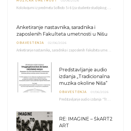
MUZIČKA UMETNOST
03/06/2026
Kolokvijumi iz predmeta Solfeđo 5 i 6 (za studente studijskog programa Muzička teorija) i Metodika…
Anketiranje nastavnika, saradnika i
zaposlenih Fakulteta umetnosti u Nišu
OBAVESTENJA
02/06/2026
Anketiranje nastavnika, saradnika i zaposlenih Fakulteta umetnosti u Nišu radi sačinjavanja Izveštaja o samovrednovanju biće…
Predstavljanje audio
izdanja „Tradicionalna
muzika okoline Niša“
OBAVESTENJA
01/06/2026
Predstavljanje audio izdanja “Tradicionalna muzika okoline Niša” organizuje se u okviru projekta O-10-17 Muzičko nasleđe jugoistočne…
RE: IMAGINE – ŠkART2
ART