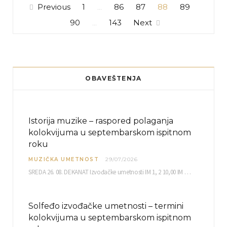
Previous
1
86
87
88
89
…
90
143
Next
…
OBAVEŠTENJA
Istorija muzike – raspored polaganja
kolokvijuma u septembarskom ispitnom
roku
MUZIČKA UMETNOST
29/07/2026
SREDA 26. 08. DEKANAT Izvođačke umetnosti IM 1, 2 10,00 IM 3, 4 10,30 IM…
Solfeđo izvođačke umetnosti – termini
kolokvijuma u septembarskom ispitnom