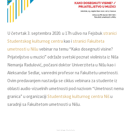
U četvrtak 3. septembra 2020. u 17h uživo na Fejsbuk
stranici
Studentskog kulturnog centra
kao i
stranici Fakulteta
umetnosti u Nišu
vebinar na temu “Kako dosegnuti visine?
Prijatelјstvo u muzici” održaže svetski poznat violinista iz Niša
Nemanja Radulović, počasni doktor Univerziteta u Nišu kao i
Aleksandar Sedlar, vanredni profesor na Fakultetu umetnosti.
Ovim predavanjem nastavlјa se ciklus vebinara za studente iz
oblasti audio-vizuelnih umetnosti pod nazivom “Umetnost nema
granica” u organizaciji
Studentskog kulturnog centra Niš
u
saradnji sa Fakultetom umetnosti u Nišu.
25/08/2020