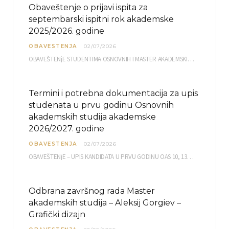
Obaveštenje o prijavi ispita za
septembarski ispitni rok akademske
2025/2026. godine
OBAVESTENJA
02/07/2026
OBAVEŠTENjE STUDENTIMA OSNOVNIH I MASTER AKADEMSKIH STUDIJA ELEKTRONSKA PRIJAVA ISPITA za septembarski ispitni rok za…
Termini i potrebna dokumentacija za upis
studenata u prvu godinu Osnovnih
akademskih studija akademske
2026/2027. godine
OBAVESTENJA
02/07/2026
OBAVEŠTENjE – UPIS KANDIDATA U PRVU GODINU OAS 10, 13, 14, 15. i…
Odbrana završnog rada Master
akademskih studija – Aleksij Gorgiev –
Grafički dizajn