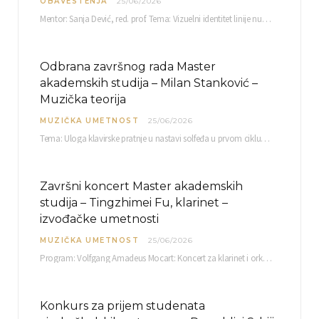
OBAVESTENJA
25/06/2026
Mentor: Sanja Dević, red. prof. Tema: Vizuelni identitet linije nutricionističkih proizvoda Vita+: Od ambalaže do multimedijalne komunikacije Petak, 03. 07.…
Odbrana završnog rada Master
akademskih studija – Milan Stanković –
Muzička teorija
MUZIČKA UMETNOST
25/06/2026
Tema: Uloga klavirske pratnje u nastavi solfeđa u prvom ciklusu osnovne muzičke škole Mentor…
Završni koncert Master akademskih
studija – Tingzhimei Fu, klarinet –
izvođačke umetnosti
MUZIČKA UMETNOST
25/06/2026
Program: Volfgang Amadeus Mocart: Koncert za klarinet i orkestar, A-dur Mentor Miloš Mijatović, redovni profesor…
Konkurs za prijem studenata