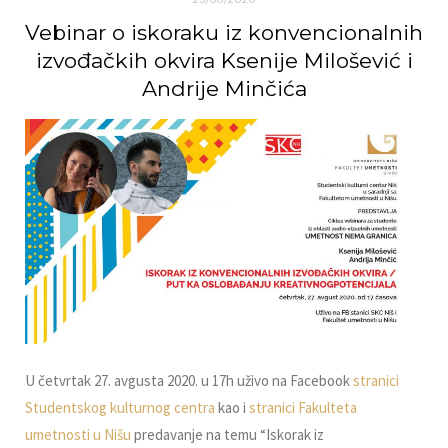
Vebinar o iskoraku iz konvencionalnih
izvođačkih okvira Ksenije Milošević i
Andrije Minčića
U četvrtak 27. avgusta 2020. u 17h uživo na Facebook
stranici
Studentskog kulturnog centra
kao i
stranici Fakulteta
umetnosti u Nišu
predavanje na temu “Iskorak iz