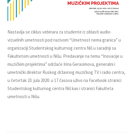
Nastavlјa se ciklus vebinara za studente iz oblasti audio-
vizuelnih umetnosti pod nazivom “Umetnost nema granica” u
organizaciji Studentskog kulturnog centra Niš u saradnji sa
Fakultetom umetnosti u Nišu. Predavanje na temu “Inovacije u
muzičkim projektima” održaće Irina Gerasimova, generalni i
umetnički direktor Ruskog državnog muzičkog TV i radio centra,
u četvrtak 23. jula 2020. u 17 časova uživo na Facebook stranici
Studentskog kulturnog centra Niš kao i stranici Fakulteta
umetnosti u Nišu.