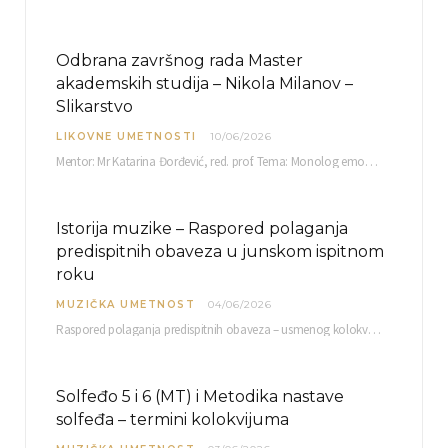
Odbrana završnog rada Master
akademskih studija – Nikola Milanov –
Slikarstvo
LIKOVNE UMETNOSTI
10/06/2026
Mentor: Mr Katarina Đorđević, red. prof. Tema: Monolog emocija Sreda, 17. 06. 2026. u 15:30 sati Sala br. 12 Fakulteta umetnosti u Nišu, Kneginje…
Istorija muzike – Raspored polaganja
predispitnih obaveza u junskom ispitnom
roku
MUZIČKA UMETNOST
04/06/2026
Raspored polaganja predispitnih obaveza – usmenog kolokvijuma i testa iz slušanja muzike – objavljen je…
Solfeđo 5 i 6 (MT) i Metodika nastave
solfeđa – termini kolokvijuma