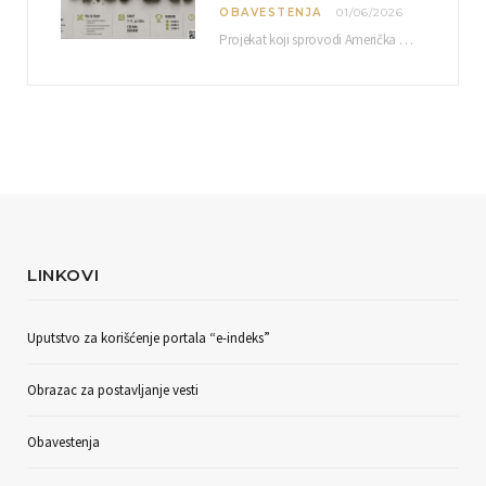
OBAVESTENJA
01/06/2026
Projekat koji sprovodi Američka privredna komora uz podrŝku kompanije Philip Morris International, sa ciljem povezivanja…
LINKOVI
Uputstvo za korišćenje portala “e-indeks”
Obrazac za postavljanje vesti
Obavestenja