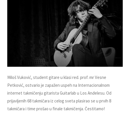
Miloš Vuković, student gitare u klasi red. prof. mr Vesne
Petković, ostvario je zapažen uspeh na Internacionalnom
internet takmičenju gitarista Guitarlab u Los Anđelesu. Od
prijavlјenih 68 takmičara iz celog sveta plasirao se u prvih 8
takmičara i time prošao u finale takmičenja. Čestitamo!