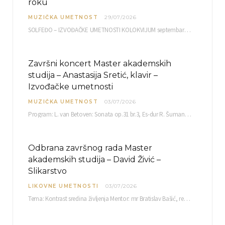
roku
MUZIČKA UMETNOST
29/07/2026
SOLFEĐO – IZVOĐAČKE UMETNOSTI KOLOKVIJUM septembarski ispitni rok četvrtak, 03.09.2026. uč. br. 12 PISMENI…
Završni koncert Master akademskih
studija – Anastasija Sretić, klavir –
Izvođačke umetnosti
MUZIČKA UMETNOST
03/07/2026
Program: L. van Betoven: Sonata op.31 br.3, Es-dur R. Šuman: Bečki karneval op.26 K. Debisi:…
Odbrana završnog rada Master
akademskih studija – David Živić –
Slikarstvo
LIKOVNE UMETNOSTI
03/07/2026
Tema: Kontrast sredina življenja Mentor: mr Bratislav Bašić, redovni profesor Sreda, 08.07.2026. u…