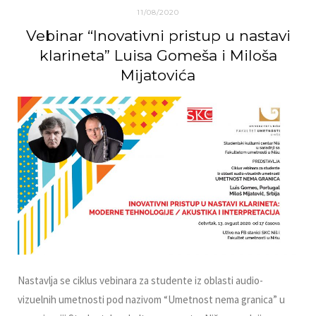
11/08/2020
Vebinar “Inovativni pristup u nastavi
klarineta” Luisa Gomeša i Miloša
Mijatovića
Nastavlјa se ciklus vebinara za studente iz oblasti audio-
vizuelnih umetnosti pod nazivom “Umetnost nema granica” u