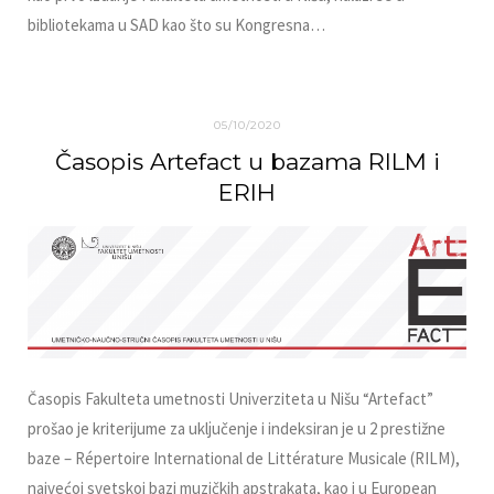
bibliotekama u SAD kao što su Kongresna…
05/10/2020
Časopis Artefact u bazama RILM i
ERIH
Časopis Fakulteta umetnosti Univerziteta u Nišu “Artefact”
prošao je kriterijume za uklјučenje i indeksiran je u 2 prestižne
baze – Répertoire International de Littérature Musicale (RILM),
najvećoj svetskoj bazi muzičkih apstrakata, kao i u European