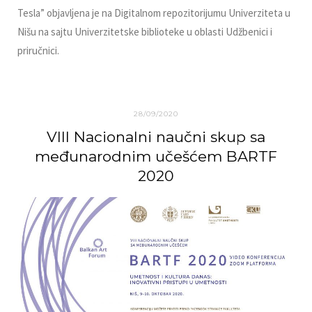
Tesla” objavlјena je na Digitalnom repozitorijumu Univerziteta u
Nišu na sajtu Univerzitetske biblioteke u oblasti Udžbenici i
priručnici.
28/09/2020
VIII Nacionalni naučni skup sa
međunarodnim učešćem BARTF
2020