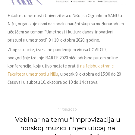
Fakultet umetnosti Univerziteta u Nišu, sa Ogrankom SANU u
Nišu, organizuje osmi nacionalni naučni skup sa međunarodnim
učešćem sa temom “Umetnost i kultura danas: inovativni
pristupi u umetnosti” 9. i 10. oktobra 2020. godine.
Zbog situacije, izazvane pandemijom virusa COVID19,
ovogodišnje izdanje BARTF 2020 biće održano putem online
konferencije, koju uživo možete pratiti
na fejsbuk stranici
Fakulteta umetnosti u Nišu
, u petak 9. oktobra od 15:30 do 20
časova i u subotu 10. oktobra od 10 do 14 časova.
14/09/2020
Vebinar na temu “Improvizacija u
horskoj muzici i njen uticaj na