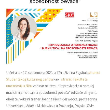
sposobnost pevača”
U četvrtak 17. septembra 2020. u 17h uživo na Fejsbuk
stranici
Studentskog kulturnog centra
kao i
stranici Fakulteta
umetnosti u Nišu
vebinar na temu “Improvizacija u horskoj
muzici i njen uticaj na sposobnost pevača” održaće dirigent,
oboista, vokalni trener Joanna Piech-Sławecka, profesor na
Univerzitetu Adama Mickiewicza u Poznanju, Polјska. Ovim