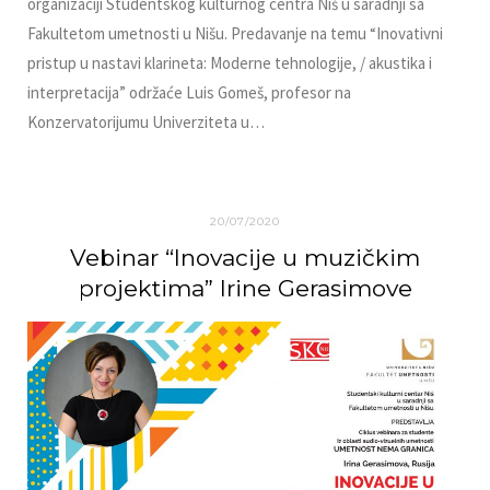
organizaciji Studentskog kulturnog centra Niš u saradnji sa
Fakultetom umetnosti u Nišu. Predavanje na temu “Inovativni
pristup u nastavi klarineta: Moderne tehnologije, / akustika i
interpretacija” održaće Luis Gomeš, profesor na
Konzervatorijumu Univerziteta u…
20/07/2020
Vebinar “Inovacije u muzičkim
projektima” Irine Gerasimove