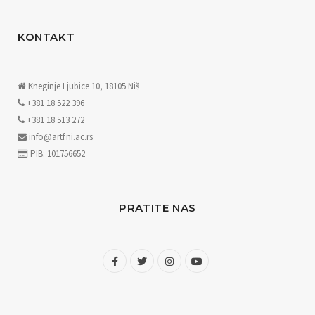
KONTAKT
Kneginje Ljubice 10, 18105 Niš
+381 18 522 396
+381 18 513 272
info@artf.ni.ac.rs
PIB: 101756652
PRATITE NAS
F
T
I
Y
a
w
n
o
c
i
s
u