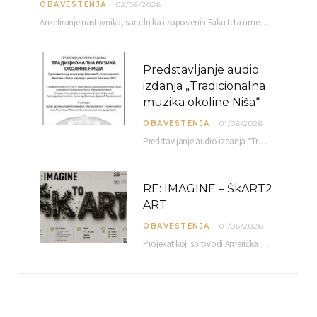
OBAVESTENJA
02/06/2026
Anketiranje nastavnika, saradnika i zaposlenih Fakulteta umetnosti u Nišu radi sačinjavanja Izveštaja o samovrednovanju biće…
Predstavljanje audio
izdanja „Tradicionalna
muzika okoline Niša“
OBAVESTENJA
01/06/2026
Predstavljanje audio izdanja “Tradicionalna muzika okoline Niša” organizuje se u okviru projekta O-10-17 Muzičko nasleđe jugoistočne…
RE: IMAGINE – ŠkART2
ART
OBAVESTENJA
01/06/2026
Projekat koji sprovodi Američka privredna komora uz podrŝku kompanije Philip Morris International, sa ciljem povezivanja…