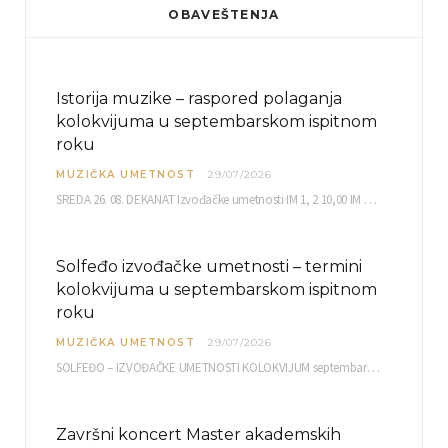
OBAVEŠTENJA
Istorija muzike – raspored polaganja
kolokvijuma u septembarskom ispitnom
roku
MUZIČKA UMETNOST
29/07/2026
SREDA 26. 08. DEKANAT Izvođačke umetnosti IM 1, 2 10,00 IM 3, 4 10,30 IM…
Solfeđo izvođačke umetnosti – termini
kolokvijuma u septembarskom ispitnom
roku
MUZIČKA UMETNOST
29/07/2026
SOLFEĐO – IZVOĐAČKE UMETNOSTI KOLOKVIJUM septembarski ispitni rok četvrtak, 03.09.2026. uč. br. 12 PISMENI…
Završni koncert Master akademskih