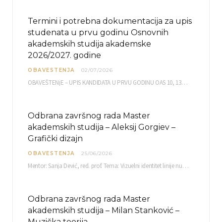
Termini i potrebna dokumentacija za upis
studenata u prvu godinu Osnovnih
akademskih studija akademske
2026/2027. godine
OBAVESTENJA
02/07/2026
OBAVEŠTENjE – UPIS KANDIDATA U PRVU GODINU OAS 10, 13, 14, 15. i…
Odbrana završnog rada Master
akademskih studija – Aleksij Gorgiev –
Grafički dizajn
OBAVESTENJA
25/06/2026
Mentor: Sanja Dević, red. prof. Tema: Vizuelni identitet linije nutricionističkih proizvoda Vita+: Od ambalaže do multimedijalne komunikacije Petak, 03. 07.…
Odbrana završnog rada Master
akademskih studija – Milan Stanković –
Muzička teorija