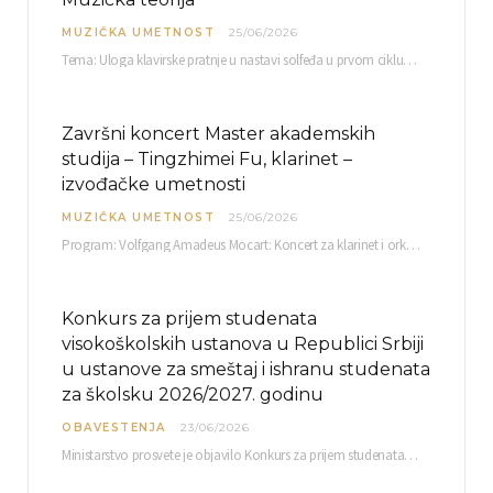
MUZIČKA UMETNOST
25/06/2026
Tema: Uloga klavirske pratnje u nastavi solfeđa u prvom ciklusu osnovne muzičke škole Mentor…
Završni koncert Master akademskih
studija – Tingzhimei Fu, klarinet –
izvođačke umetnosti
MUZIČKA UMETNOST
25/06/2026
Program: Volfgang Amadeus Mocart: Koncert za klarinet i orkestar, A-dur Mentor Miloš Mijatović, redovni profesor…
Konkurs za prijem studenata
visokoškolskih ustanova u Republici Srbiji
u ustanove za smeštaj i ishranu studenata
za školsku 2026/2027. godinu
OBAVESTENJA
23/06/2026
Ministarstvo prosvete je objavilo Konkurs za prijem studenata visokoškolskih ustanova u Republici Srbiji u ustanove…