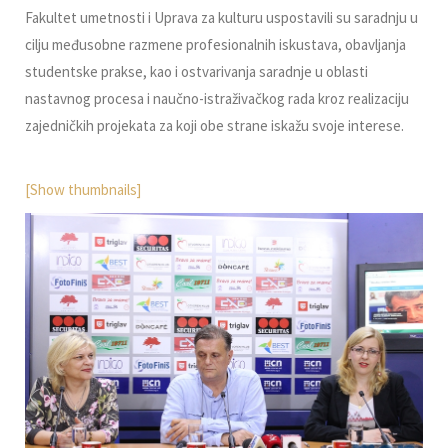
Fakultet umetnosti i Uprava za kulturu uspostavili su saradnju u
cilju međusobne razmene profesionalnih iskustava, obavljanja
studentske prakse, kao i ostvarivanja saradnje u oblasti
nastavnog procesa i naučno-istraživačkog rada kroz realizaciju
zajedničkih projekata za koji obe strane iskažu svoje interese.
[Show thumbnails]