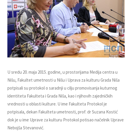
U sredu 20. maja 2015. godine, u prostorijama Medija centra u
Nišu, Fakultet umetnosti u Nišu i Uprava za kulturu Grada Niša
potpisali su protokol o saradnji u cilju promovisanja kuturnog
identiteta Fakulteta i Grada Niša, kao i njihovih zajedničkih
vrednosti u oblasti kulture. U ime Fakulteta Protokol je
potpisala, dekan Fakulteta umetnosti, prof. dr Suzana Kostić
dok je u ime Uprave za kulturu Protokol potisao načelnik Uprave
Nebojša Stevanović.