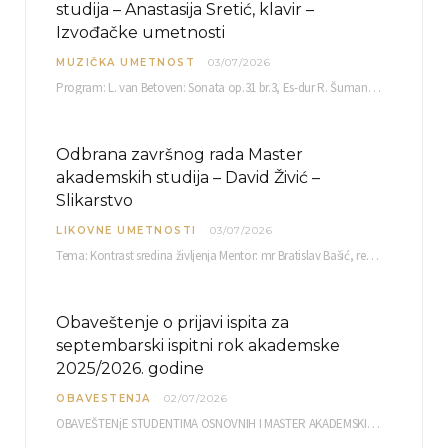
studija – Anastasija Sretić, klavir –
Izvođačke umetnosti
MUZIČKA UMETNOST
03/07/2026
Program: L. van Betoven: Sonata op.31 br.3, Es-dur R. Šuman: Bečki karneval op.26 K. Debisi:…
Odbrana završnog rada Master
akademskih studija – David Živić –
Slikarstvo
LIKOVNE UMETNOSTI
03/07/2026
Tema: Kontrast sredina življenja Mentor: mr Bratislav Bašić, redovni profesor Sreda, 08.07.2026. u…
Obaveštenje o prijavi ispita za
septembarski ispitni rok akademske
2025/2026. godine
OBAVESTENJA
02/07/2026
OBAVEŠTENjE STUDENTIMA OSNOVNIH I MASTER AKADEMSKIH STUDIJA ELEKTRONSKA PRIJAVA ISPITA za septembarski ispitni rok za…