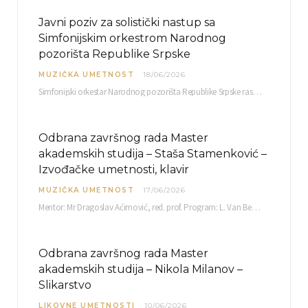
Javni poziv za solistički nastup sa
Simfonijskim orkestrom Narodnog
pozorišta Republike Srpske
MUZIČKA UMETNOST
18/06/2026
Simfonijski orkestar Narodnog pozorišta Republike Srpske raspisuje javni poziv za učešće u projektu „CRESCENDO: Nova…
Odbrana završnog rada Master
akademskih studija – Staša Stamenković –
Izvođačke umetnosti, klavir
MUZIČKA UMETNOST
17/06/2026
Mentor: Mr Dragoslav Aćimović, red. prof. Program: L. Van Betoven: Sonata op. 31 br. 2 u…
Odbrana završnog rada Master
akademskih studija – Nikola Milanov –
Slikarstvo
LIKOVNE UMETNOSTI
10/06/2026