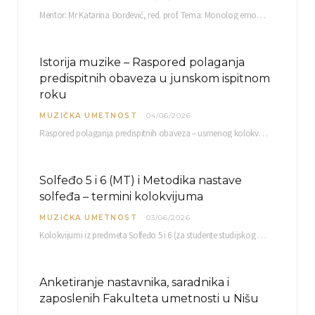
Mentor: Mr Katarina Đorđević, red. prof. Tema: Monolog emocija Sreda, 17. 06. 2026. u 15:30 sati Sala br. 12 Fakulteta umetnosti u Nišu, Kneginje…
Istorija muzike – Raspored polaganja
predispitnih obaveza u junskom ispitnom
roku
MUZIČKA UMETNOST
04/06/2026
Raspored polaganja predispitnih obaveza – usmenog kolokvijuma i testa iz slušanja muzike – objavljen je…
Solfeđo 5 i 6 (MT) i Metodika nastave
solfeđa – termini kolokvijuma
MUZIČKA UMETNOST
03/06/2026
Kolokvijumi iz predmeta Solfeđo 5 i 6 (za studente studijskog programa Muzička teorija) i Metodika…
Anketiranje nastavnika, saradnika i
zaposlenih Fakulteta umetnosti u Nišu