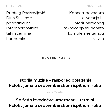
PREV POST
NEXT POST
Predrag Radisavljević i
Koncert povodom
Dino Suljković
otvaranja III
pobednici na
Međunarodnog
Internacionalnim
takmičenja studenata
takmičenjima
komplementarnog
harmonike
klavira
RELATED POSTS
Istorija muzike – raspored polaganja
kolokvijuma u septembarskom ispitnom roku
29/07/2026
Solfeđo izvođačke umetnosti – termini
kolokvijuma u septembarskom ispitnom roku