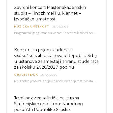
Završni koncert Master akademskih
studija – Tingzhimei Fu, klarinet –
izvođačke umetnosti
MUZIČKA UMETNOST
25/06/2026
Program: Volfgang Amadeus Mocart: Koncert za klarinet i orkestar, A-dur Mentor Miloš Mijatović, redovni profesor…
Konkurs za prijem studenata
visokoškolskih ustanova u Republici Srbiji
u ustanove za smeštaj i ishranu studenata
za školsku 2026/2027. godinu
OBAVESTENJA
23/06/2026
Ministarstvo prosvete je objavilo Konkurs za prijem studenata visokoškolskih ustanova u Republici Srbiji u ustanove…
Javni poziv za solistički nastup sa
Simfonijskim orkestrom Narodnog
pozorišta Republike Srpske