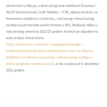
Univerzitet u Nišu je, u okviru programa mobilnosti Erazmus+
KA107 (International Credit Mobility – ICM), objavio konkurs za
finansiranu mobilnost studenata , nastavnog i nenastavnog
osoblja na partnerskim univerzitetima u BiH, Moldaviji i Alžiru u
toku letnjeg semestra 2022/23. godine. Konkurs je objavljen na
web stranici Univerziteta:
https://www.ni.ac.rs/novosti-i-dogadjaji/stipendije-i-
konkursi/erasmus/konkurs-univerziteta-u-nisu-za-odlaznu-
mobilnost-studenata-nastavnog-i-nenastavnog-osoblja-u-
okviru-programa-erasmus-ka107
, a rok za prijavu je 6. decembar
2022. godine.