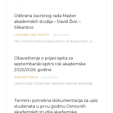
Odbrana završnog rada Master
akademskih studija – David Živić –
Slikarstvo
LIKOVNE UMETNOSTI
03/07/2026
Tema: Kontrast sredina življenja Mentor: mr Bratislav Bašić, redovni profesor Sreda, 08.07.2026. u…
Obaveštenje o prijavi ispita za
septembarski ispitni rok akademske
2025/2026. godine
OBAVESTENJA
02/07/2026
OBAVEŠTENjE STUDENTIMA OSNOVNIH I MASTER AKADEMSKIH STUDIJA ELEKTRONSKA PRIJAVA ISPITA za septembarski ispitni rok za…
Termini i potrebna dokumentacija za upis
studenata u prvu godinu Osnovnih
akademskih studija akademske