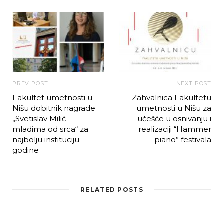
PREV POST
NEXT POST
Fakultet umetnosti u
Zahvalnica Fakultetu
Nišu dobitnik nagrade
umetnosti u Nišu za
„Svetislav Milić –
učešće u osnivanju i
mladima od srca“ za
realizaciji “Hammer
najbolju instituciju
piano” festivala
godine
RELATED POSTS