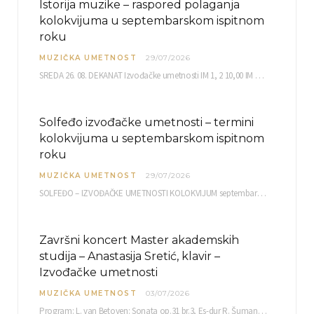
Istorija muzike – raspored polaganja
kolokvijuma u septembarskom ispitnom
roku
MUZIČKA UMETNOST
29/07/2026
SREDA 26. 08. DEKANAT Izvođačke umetnosti IM 1, 2 10,00 IM 3, 4 10,30 IM…
Solfeđo izvođačke umetnosti – termini
kolokvijuma u septembarskom ispitnom
roku
MUZIČKA UMETNOST
29/07/2026
SOLFEĐO – IZVOĐAČKE UMETNOSTI KOLOKVIJUM septembarski ispitni rok četvrtak, 03.09.2026. uč. br. 12 PISMENI…
Završni koncert Master akademskih
studija – Anastasija Sretić, klavir –
Izvođačke umetnosti
MUZIČKA UMETNOST
03/07/2026
Program: L. van Betoven: Sonata op.31 br.3, Es-dur R. Šuman: Bečki karneval op.26 K. Debisi:…