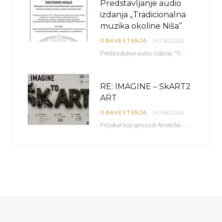
Predstavljanje audio
izdanja „Tradicionalna
muzika okoline Niša“
OBAVESTENJA
01/06/2026
Predstavljanje audio izdanja “Tradicionalna muzika okoline Niša” organizuje se u okviru projekta O-10-17 Muzičko nasleđe jugoistočne…
RE: IMAGINE – ŠkART2
ART
OBAVESTENJA
01/06/2026
Projekat koji sprovodi Američka privredna komora uz podrŝku kompanije Philip Morris International, sa ciljem povezivanja…