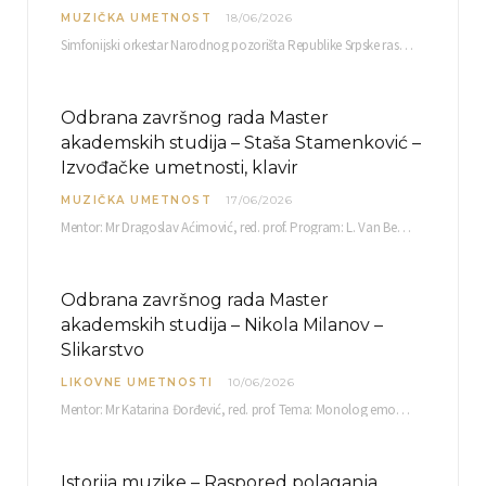
MUZIČKA UMETNOST
18/06/2026
Simfonijski orkestar Narodnog pozorišta Republike Srpske raspisuje javni poziv za učešće u projektu „CRESCENDO: Nova…
Odbrana završnog rada Master
akademskih studija – Staša Stamenković –
Izvođačke umetnosti, klavir
MUZIČKA UMETNOST
17/06/2026
Mentor: Mr Dragoslav Aćimović, red. prof. Program: L. Van Betoven: Sonata op. 31 br. 2 u…
Odbrana završnog rada Master
akademskih studija – Nikola Milanov –
Slikarstvo
LIKOVNE UMETNOSTI
10/06/2026
Mentor: Mr Katarina Đorđević, red. prof. Tema: Monolog emocija Sreda, 17. 06. 2026. u 15:30 sati Sala br. 12 Fakulteta umetnosti u Nišu, Kneginje…
Istorija muzike – Raspored polaganja