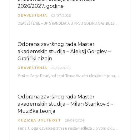
2026/2027. godine
OBAVESTENJA
02/07/2026
OBAVEŠTENjE – UPIS KANDIDATA U PRVU GODINU OAS 10, 13, 14, 15. i…
Odbrana završnog rada Master
akademskih studija – Aleksij Gorgiev –
Grafički dizajn
OBAVESTENJA
25/06/2026
Mentor: Sanja Dević, red. prof. Tema: Vizuelni identitet linije nutricionističkih proizvoda Vita+: Od ambalaže do multimedijalne komunikacije Petak, 03. 07.…
Odbrana završnog rada Master
akademskih studija – Milan Stanković –
Muzička teorija
MUZIČKA UMETNOST
25/06/2026
Tema: Uloga klavirske pratnje u nastavi solfeđa u prvom ciklusu osnovne muzičke škole Mentor…