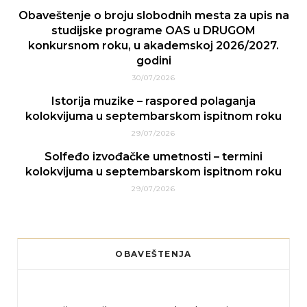
Obaveštenje o broju slobodnih mesta za upis na
studijske programe OAS u DRUGOM
konkursnom roku, u akademskoj 2026/2027.
godini
30/07/2026
Istorija muzike – raspored polaganja
kolokvijuma u septembarskom ispitnom roku
29/07/2026
Solfeđo izvođačke umetnosti – termini
kolokvijuma u septembarskom ispitnom roku
29/07/2026
OBAVEŠTENJA