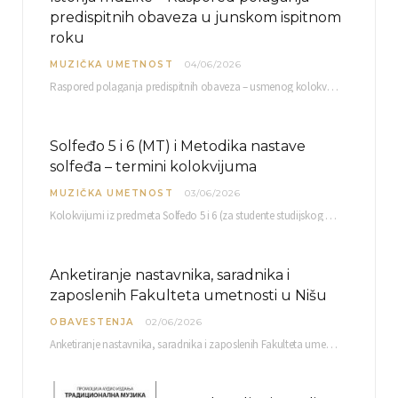
predispitnih obaveza u junskom ispitnom
roku
MUZIČKA UMETNOST
04/06/2026
Raspored polaganja predispitnih obaveza – usmenog kolokvijuma i testa iz slušanja muzike – objavljen je…
Solfeđo 5 i 6 (MT) i Metodika nastave
solfeđa – termini kolokvijuma
MUZIČKA UMETNOST
03/06/2026
Kolokvijumi iz predmeta Solfeđo 5 i 6 (za studente studijskog programa Muzička teorija) i Metodika…
Anketiranje nastavnika, saradnika i
zaposlenih Fakulteta umetnosti u Nišu
OBAVESTENJA
02/06/2026
Anketiranje nastavnika, saradnika i zaposlenih Fakulteta umetnosti u Nišu radi sačinjavanja Izveštaja o samovrednovanju biće…