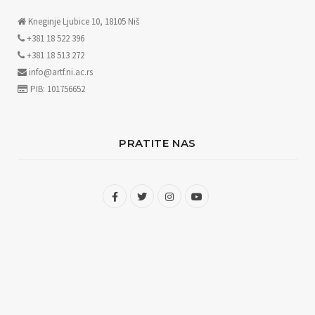
Kneginje Ljubice 10, 18105 Niš
+381 18 522 396
+381 18 513 272
info@artf.ni.ac.rs
PIB: 101756652
PRATITE NAS
F
T
I
Y
a
w
n
o
c
i
s
u
e
t
t
T
b
t
a
u