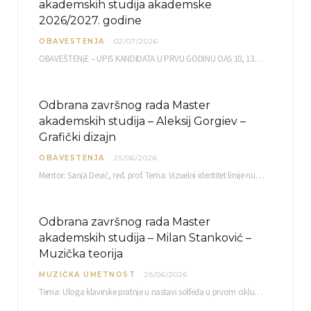
akademskih studija akademske
2026/2027. godine
OBAVESTENJA
02/07/2026
OBAVEŠTENjE – UPIS KANDIDATA U PRVU GODINU OAS 10, 13, 14, 15. i…
Odbrana završnog rada Master
akademskih studija – Aleksij Gorgiev –
Grafički dizajn
OBAVESTENJA
25/06/2026
Mentor: Sanja Dević, red. prof. Tema: Vizuelni identitet linije nutricionističkih proizvoda Vita+: Od ambalaže do multimedijalne komunikacije Petak, 03. 07.…
Odbrana završnog rada Master
akademskih studija – Milan Stanković –
Muzička teorija
MUZIČKA UMETNOST
25/06/2026
Tema: Uloga klavirske pratnje u nastavi solfeđa u prvom ciklusu osnovne muzičke škole Mentor…