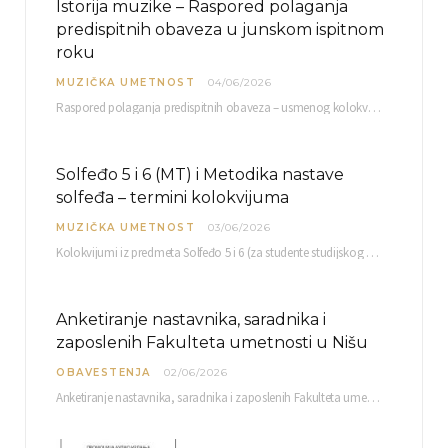
Istorija muzike – Raspored polaganja
predispitnih obaveza u junskom ispitnom
roku
MUZIČKA UMETNOST
04/06/2026
Raspored polaganja predispitnih obaveza – usmenog kolokvijuma i testa iz slušanja muzike – objavljen je…
Solfeđo 5 i 6 (MT) i Metodika nastave
solfeđa – termini kolokvijuma
MUZIČKA UMETNOST
03/06/2026
Kolokvijumi iz predmeta Solfeđo 5 i 6 (za studente studijskog programa Muzička teorija) i Metodika…
Anketiranje nastavnika, saradnika i
zaposlenih Fakulteta umetnosti u Nišu
OBAVESTENJA
02/06/2026
Anketiranje nastavnika, saradnika i zaposlenih Fakulteta umetnosti u Nišu radi sačinjavanja Izveštaja o samovrednovanju biće…