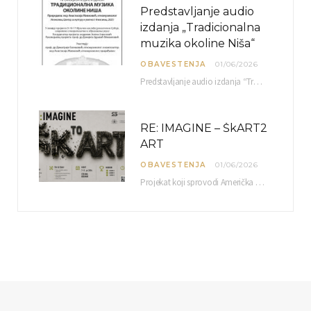
Predstavljanje audio
izdanja „Tradicionalna
muzika okoline Niša“
OBAVESTENJA
01/06/2026
Predstavljanje audio izdanja “Tradicionalna muzika okoline Niša” organizuje se u okviru projekta O-10-17 Muzičko nasleđe jugoistočne…
RE: IMAGINE – ŠkART2
ART
OBAVESTENJA
01/06/2026
Projekat koji sprovodi Američka privredna komora uz podrŝku kompanije Philip Morris International, sa ciljem povezivanja…