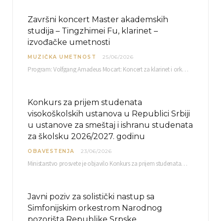
Završni koncert Master akademskih
studija – Tingzhimei Fu, klarinet –
izvođačke umetnosti
MUZIČKA UMETNOST
25/06/2026
Program: Volfgang Amadeus Mocart: Koncert za klarinet i orkestar, A-dur Mentor Miloš Mijatović, redovni profesor…
Konkurs za prijem studenata
visokoškolskih ustanova u Republici Srbiji
u ustanove za smeštaj i ishranu studenata
za školsku 2026/2027. godinu
OBAVESTENJA
23/06/2026
Ministarstvo prosvete je objavilo Konkurs za prijem studenata visokoškolskih ustanova u Republici Srbiji u ustanove…
Javni poziv za solistički nastup sa
Simfonijskim orkestrom Narodnog
pozorišta Republike Srpske