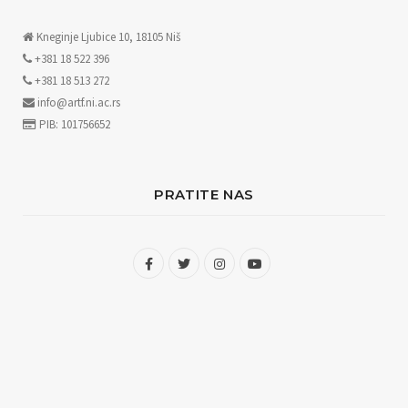
Kneginje Ljubice 10, 18105 Niš
+381 18 522 396
+381 18 513 272
info@artf.ni.ac.rs
PIB: 101756652
PRATITE NAS
F
T
I
Y
a
w
n
o
c
i
s
u
e
t
t
T
b
t
a
u