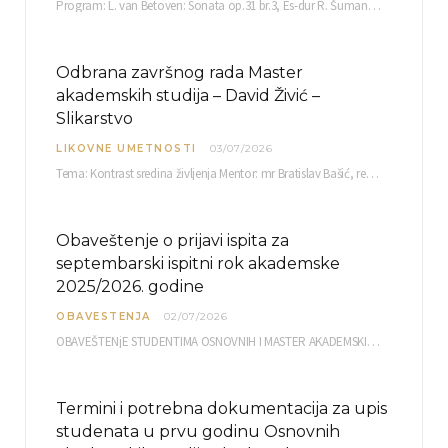
Program: L. van Betoven: Sonata op.31 br.3, Es-dur R. Šuman: Bečki karneval op.26 K. Debisi:…
Odbrana završnog rada Master
akademskih studija – David Živić –
Slikarstvo
LIKOVNE UMETNOSTI
03/07/2026
Tema: Kontrast sredina življenja Mentor: mr Bratislav Bašić, redovni profesor Sreda, 08.07.2026. u…
Obaveštenje o prijavi ispita za
septembarski ispitni rok akademske
2025/2026. godine
OBAVESTENJA
02/07/2026
OBAVEŠTENjE STUDENTIMA OSNOVNIH I MASTER AKADEMSKIH STUDIJA ELEKTRONSKA PRIJAVA ISPITA za septembarski ispitni rok za…
Termini i potrebna dokumentacija za upis
studenata u prvu godinu Osnovnih