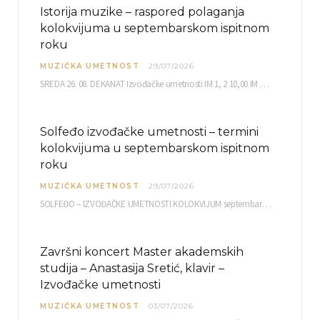
Istorija muzike – raspored polaganja
kolokvijuma u septembarskom ispitnom
roku
MUZIČKA UMETNOST
29/07/2026
SREDA 26. 08. DEKANAT Izvođačke umetnosti IM 1, 2 10,00 IM 3, 4 10,30 IM…
Solfeđo izvođačke umetnosti – termini
kolokvijuma u septembarskom ispitnom
roku
MUZIČKA UMETNOST
29/07/2026
SOLFEĐO – IZVOĐAČKE UMETNOSTI KOLOKVIJUM septembarski ispitni rok četvrtak, 03.09.2026. uč. br. 12 PISMENI…
Završni koncert Master akademskih
studija – Anastasija Sretić, klavir –
Izvođačke umetnosti
MUZIČKA UMETNOST
03/07/2026