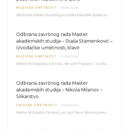
MUZIČKA UMETNOST
18/06/2026
Simfonijski orkestar Narodnog pozorišta Republike Srpske raspisuje javni poziv za učešće u projektu „CRESCENDO: Nova…
Odbrana završnog rada Master
akademskih studija – Staša Stamenković –
Izvođačke umetnosti, klavir
MUZIČKA UMETNOST
17/06/2026
Mentor: Mr Dragoslav Aćimović, red. prof. Program: L. Van Betoven: Sonata op. 31 br. 2 u…
Odbrana završnog rada Master
akademskih studija – Nikola Milanov –
Slikarstvo
LIKOVNE UMETNOSTI
10/06/2026
Mentor: Mr Katarina Đorđević, red. prof. Tema: Monolog emocija Sreda, 17. 06. 2026. u 15:30 sati Sala br. 12 Fakulteta umetnosti u Nišu, Kneginje…