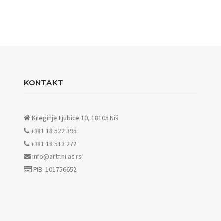
KONTAKT
Kneginje Ljubice 10, 18105 Niš
+381 18 522 396
+381 18 513 272
info@artf.ni.ac.rs
PIB: 101756652