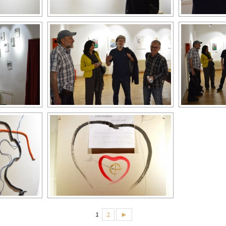
1
2
►