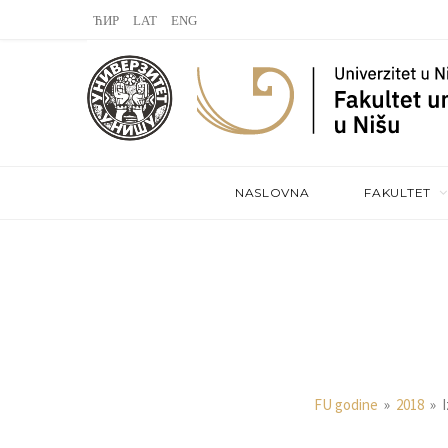
L
V
S
a
K
t
s
o
e
t
n
a
.
t
m
NASLOVNA
FAKULTET
f
a
m
k
t
e
FU godine
»
2018
»