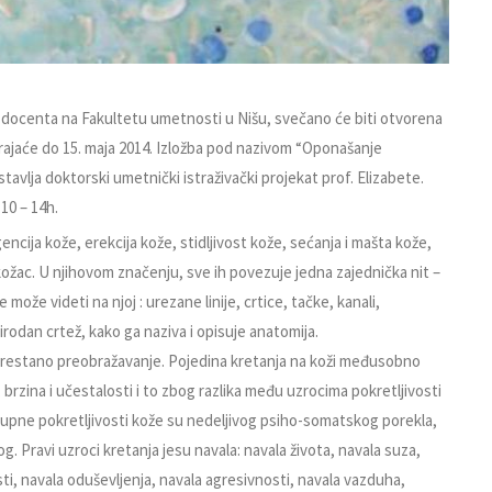
ć, docenta na Fakultetu umetnosti u Nišu, svečano će biti otvorena
 trajaće do 15. maja 2014. Izložba pod nazivom “Oponašanje
tavlja doktorski umetnički istraživački projekat prof. Elizabete.
10 – 14h.
ncija kože, erekcija kože, stidljivost kože, sećanja i mašta kože,
ožac. U njihovom značenju, sve ih povezuje jedna zajednička nit –
ože videti na njoj : urezane linije, crtice, tačke, kanali,
rirodan crtež, kako ga naziva i opisuje anatomija.
eprestano preobražavanje. Pojedina kretanja na koži međusobno
a, brzina i učestalosti i to zbog razlika među uzrocima pokretljivosti
kupne pokretljivosti kože su nedeljivog psiho-somatskog porekla,
vog. Pravi uzroci kretanja jesu navala: navala života, navala suza,
ti, navala oduševljenja, navala agresivnosti, navala vazduha,