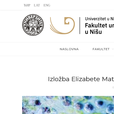
L
V
S
a
K
t
s
o
e
t
n
a
.
t
m
NASLOVNA
FAKULTET
f
a
m
k
t
Izložba Elizabete Ma
e
0