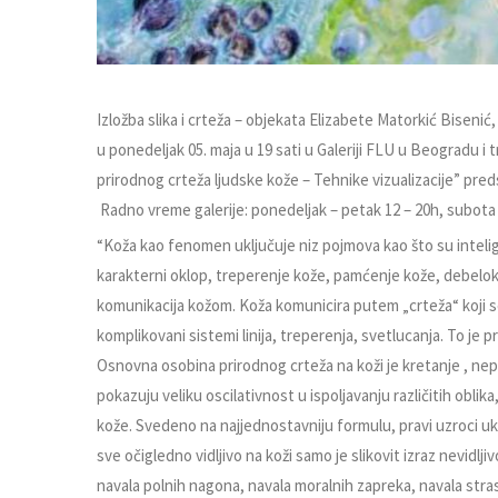
Izložba slika i crteža – objekata Elizabete Matorkić Biseni
u ponedeljak 05. maja u 19 sati u Galeriji FLU u Beogradu i
prirodnog crteža ljudske kože – Tehnike vizualizacije” preds
Radno vreme galerije: ponedeljak – petak 12 – 20h, subota 
“Koža kao fenomen uključuje niz pojmova kao što su intelige
karakterni oklop, treperenje kože, pamćenje kože, debelok
komunikacija kožom. Koža komunicira putem „crteža“ koji se m
komplikovani sistemi linija, treperenja, svetlucanja. To je p
Osnovna osobina prirodnog crteža na koži je kretanje , n
pokazuju veliku oscilativnost u ispoljavanju različitih oblik
kože. Svedeno na najjednostavniju formulu, pravi uzroci u
sve očigledno vidljivo na koži samo je slikovit izraz nevidlji
navala polnih nagona, navala moralnih zapreka, navala stras