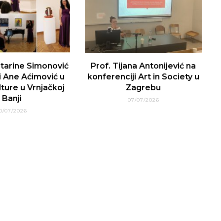
tarine Simonović
Prof. Tijana Antonijević na
i Ane Aćimović u
konferenciji Art in Society u
ture u Vrnjačkoj
Zagrebu
Banji
07/07/2026
0/07/2026