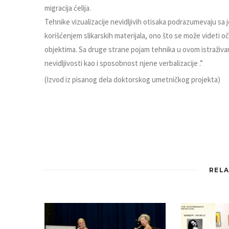
migracija ćelija.
Tehnike vizualizacije nevidljivih otisaka podrazumevaju sa j
korišćenjem slikarskih materijala, ono što se može videti 
objektima. Sa druge strane pojam tehnika u ovom istraživan
nevidljivosti kao i sposobnost njene verbalizacije .”
(Izvod iz pisanog dela doktorskog umetničkog projekta)
RELA