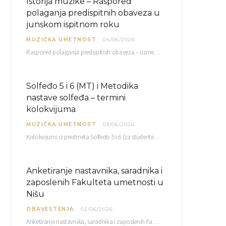
Istorija muzike – Raspored
polaganja predispitnih obaveza u
junskom ispitnom roku
MUZIČKA UMETNOST
04/06/2026
Raspored polaganja predispitnih obaveza – usmenog kolokvijuma i testa iz slušanja muzike – objavljen je…
Solfeđo 5 i 6 (MT) i Metodika
nastave solfeđa – termini
kolokvijuma
MUZIČKA UMETNOST
03/06/2026
Kolokvijumi iz predmeta Solfeđo 5 i 6 (za studente studijskog programa Muzička teorija) i Metodika…
Anketiranje nastavnika, saradnika i
zaposlenih Fakulteta umetnosti u
Nišu
OBAVESTENJA
02/06/2026
Anketiranje nastavnika, saradnika i zaposlenih Fakulteta umetnosti u Nišu radi sačinjavanja Izveštaja o samovrednovanju biće…