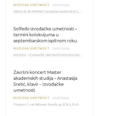
MUZIČKA UMETNOST
29/07/2026
SREDA 26. 08. DEKANAT Izvođačke umetnosti IM 1, 2 10,00 IM 3, 4 10,30 IM…
Solfeđo izvođačke umetnosti –
termini kolokvijuma u
septembarskom ispitnom roku
MUZIČKA UMETNOST
29/07/2026
SOLFEĐO – IZVOĐAČKE UMETNOSTI KOLOKVIJUM septembarski ispitni rok četvrtak, 03.09.2026. uč. br. 12 PISMENI…
Završni koncert Master
akademskih studija – Anastasija
Sretić, klavir – Izvođačke
umetnosti
MUZIČKA UMETNOST
03/07/2026
Program: L. van Betoven: Sonata op.31 br.3, Es-dur R. Šuman: Bečki karneval op.26 K. Debisi:…