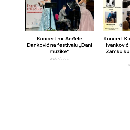
Koncert mr Anđele
Koncert Ka
Danković na festivalu „Dani
Ivanković 
muzike“
Zamku kul
24/07/2026
1