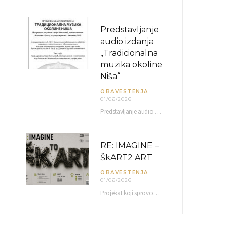
Predstavljanje
audio izdanja
„Tradicionalna
muzika okoline
Niša“
OBAVESTENJA
01/06/2026
Predstavljanje audio izdanja “Tradicionalna muzika okoline Niša” organizuje se u okviru projekta O-10-17 Muzičko nasleđe jugoistočne…
RE: IMAGINE –
ŠkART2 ART
OBAVESTENJA
01/06/2026
Projekat koji sprovodi Američka privredna komora uz podrŝku kompanije Philip Morris International, sa ciljem povezivanja…