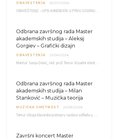
OBAVESTENJA
02/07/2026
OBAVEŠTENjE – UPIS KANDIDATA U PRVU GODINU OAS 10, 13, 14, 15. i…
Odbrana završnog rada Master
akademskih studija – Aleksij
Gorgiev – Grafički dizajn
OBAVESTENJA
25/06/2026
Mentor: Sanja Dević, red. prof. Tema: Vizuelni identitet linije nutricionističkih proizvoda Vita+: Od ambalaže do multimedijalne komunikacije Petak, 03. 07.…
Odbrana završnog rada Master
akademskih studija – Milan
Stanković – Muzička teorija
MUZIČKA UMETNOST
25/06/2026
Tema: Uloga klavirske pratnje u nastavi solfeđa u prvom ciklusu osnovne muzičke škole Mentor…
Završni koncert Master