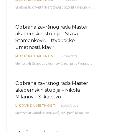
Simfonijski orkestar Narodnog pozorišta Republike Srpske raspisuje javni poziv za učešće u projektu „CRESCENDO: Nova…
Odbrana završnog rada Master
akademskih studija – Staša
Stamenković – Izvođačke
umetnosti, klavir
MUZIČKA UMETNOST
17/06/2026
Mentor: Mr Dragoslav Aćimović, red. prof. Program: L. Van Betoven: Sonata op. 31 br. 2 u…
Odbrana završnog rada Master
akademskih studija – Nikola
Milanov – Slikarstvo
LIKOVNE UMETNOSTI
10/06/2026
Mentor: Mr Katarina Đorđević, red. prof. Tema: Monolog emocija Sreda, 17. 06. 2026. u 15:30 sati Sala br. 12 Fakulteta umetnosti u Nišu, Kneginje…