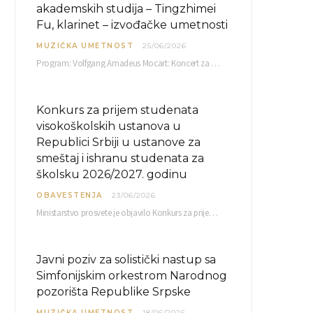
akademskih studija – Tingzhimei
Fu, klarinet – izvođačke umetnosti
MUZIČKA UMETNOST
25/06/2026
Program: Volfgang Amadeus Mocart: Koncert za klarinet i orkestar, A-dur Mentor Miloš Mijatović, redovni profesor…
Konkurs za prijem studenata
visokoškolskih ustanova u
Republici Srbiji u ustanove za
smeštaj i ishranu studenata za
školsku 2026/2027. godinu
OBAVESTENJA
23/06/2026
Ministarstvo prosvete je objavilo Konkurs za prijem studenata visokoškolskih ustanova u Republici Srbiji u ustanove…
Javni poziv za solistički nastup sa
Simfonijskim orkestrom Narodnog
pozorišta Republike Srpske
MUZIČKA UMETNOST
18/06/2026