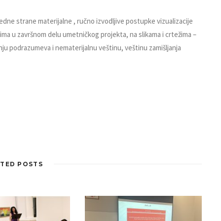
edne strane materijalne , ručno izvodljive postupke vizualizacije
očima u završnom delu umetničkog projekta, na slikama i crtežima –
ju podrazumeva i nematerijalnu veštinu, veštinu zamišljanja
TED POSTS