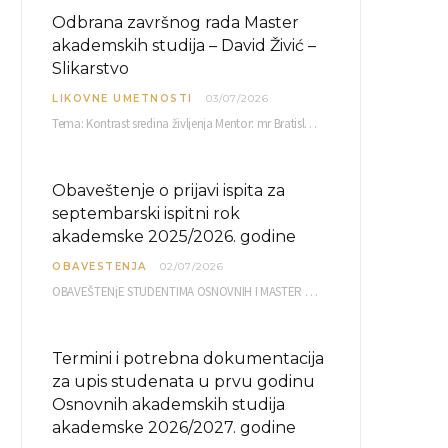
Odbrana završnog rada Master
akademskih studija – David Živić –
Slikarstvo
LIKOVNE UMETNOSTI
03/07/2026
Tema: Kontrast sredina življenja Mentor: mr Bratislav Bašić, redovni profesor Sreda, 08.07.2026. u…
Obaveštenje o prijavi ispita za
septembarski ispitni rok
akademske 2025/2026. godine
OBAVESTENJA
02/07/2026
OBAVEŠTENjE STUDENTIMA OSNOVNIH I MASTER AKADEMSKIH STUDIJA ELEKTRONSKA PRIJAVA ISPITA za septembarski ispitni rok za…
Termini i potrebna dokumentacija
za upis studenata u prvu godinu
Osnovnih akademskih studija
akademske 2026/2027. godine