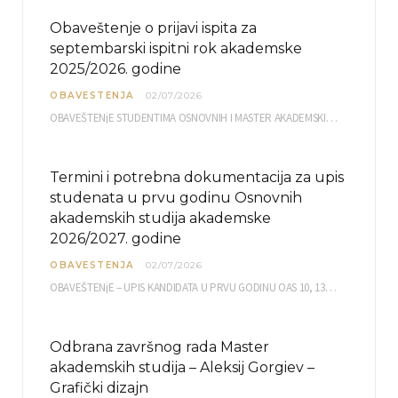
Obaveštenje o prijavi ispita za
septembarski ispitni rok akademske
2025/2026. godine
OBAVESTENJA
02/07/2026
OBAVEŠTENjE STUDENTIMA OSNOVNIH I MASTER AKADEMSKIH STUDIJA ELEKTRONSKA PRIJAVA ISPITA za septembarski ispitni rok za…
Termini i potrebna dokumentacija za upis
studenata u prvu godinu Osnovnih
akademskih studija akademske
2026/2027. godine
OBAVESTENJA
02/07/2026
OBAVEŠTENjE – UPIS KANDIDATA U PRVU GODINU OAS 10, 13, 14, 15. i…
Odbrana završnog rada Master
akademskih studija – Aleksij Gorgiev –
Grafički dizajn