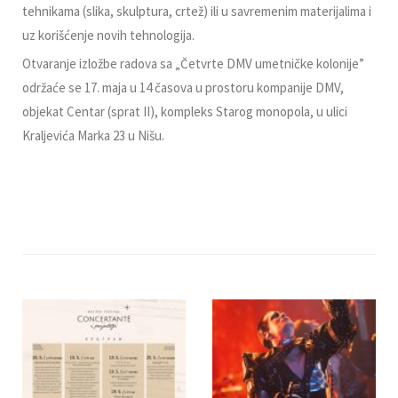
tehnikama (slika, skulptura, crtež) ili u savremenim materijalima i
uz korišćenje novih tehnologija.
Otvaranje izložbe radova sa „Četvrte DMV umetničke kolonije”
održaće se 17. maja u 14 časova u prostoru kompanije DMV,
objekat Centar (sprat II), kompleks Starog monopola, u ulici
Kraljevića Marka 23 u Nišu.