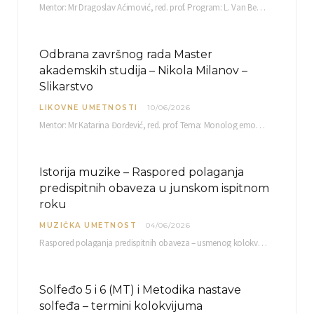
Mentor: Mr Dragoslav Aćimović, red. prof. Program: L. Van Betoven: Sonata op. 31 br. 2 u…
Odbrana završnog rada Master
akademskih studija – Nikola Milanov –
Slikarstvo
LIKOVNE UMETNOSTI
10/06/2026
Mentor: Mr Katarina Đorđević, red. prof. Tema: Monolog emocija Sreda, 17. 06. 2026. u 15:30 sati Sala br. 12 Fakulteta umetnosti u Nišu, Kneginje…
Istorija muzike – Raspored polaganja
predispitnih obaveza u junskom ispitnom
roku
MUZIČKA UMETNOST
04/06/2026
Raspored polaganja predispitnih obaveza – usmenog kolokvijuma i testa iz slušanja muzike – objavljen je…
Solfeđo 5 i 6 (MT) i Metodika nastave
solfeđa – termini kolokvijuma