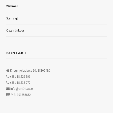
Webmail
Stari sajt
Ostali linkovi
KONTAKT
Kneginje Ljubice 10, 18105 Niš
+381 18 522 396
+381 18 513 272
info@artf.ni.ac.rs
PIB: 101756652