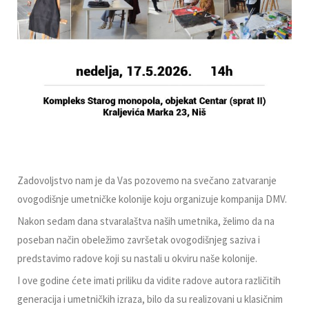
Zadovoljstvo nam je da Vas pozovemo na svečano zatvaranje
ovogodišnje umetničke kolonije koju organizuje kompanija DMV.
Nakon sedam dana stvaralaštva naših umetnika, želimo da na
poseban način obeležimo završetak ovogodišnjeg saziva i
predstavimo radove koji su nastali u okviru naše kolonije.
I ove godine ćete imati priliku da vidite radove autora različitih
generacija i umetničkih izraza, bilo da su realizovani u klasičnim