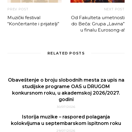
PREV POST
NEXT POST
Muzički festival
Od Fakulteta umetnosti
“Končertante i prijatelji”
do Beča: Grupa „Lavina”
u finalu Eurosong-a!
RELATED POSTS
Obaveštenje o broju slobodnih mesta za upis na
studijske programe OAS u DRUGOM
konkursnom roku, u akademskoj 2026/2027.
godini
30/07/2026
Istorija muzike – raspored polaganja
kolokvijuma u septembarskom ispitnom roku
29/07/2026