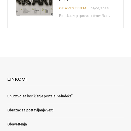
OBAVESTENJA
01/06/2026
Projekat koji sprovodi Američka privredna komora uz podrŝku kompanije Philip Morris International, sa ciljem povezivanja…
LINKOVI
Uputstvo za korišćenje portala “e-indeks”
Obrazac za postavljanje vesti
Obavestenja