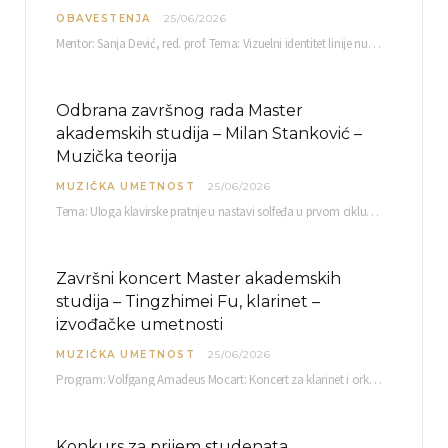
OBAVESTENJA
25/06/2026
Mentor: Sanja Dević, red. prof. Tema: Vizuelni identitet linije nutricionističkih proizvoda Vita+: Od ambalaže do multimedijalne komunikacije Petak, 03. 07.…
Odbrana završnog rada Master
akademskih studija – Milan Stanković –
Muzička teorija
MUZIČKA UMETNOST
25/06/2026
Tema: Uloga klavirske pratnje u nastavi solfeđa u prvom ciklusu osnovne muzičke škole Mentor…
Završni koncert Master akademskih
studija – Tingzhimei Fu, klarinet –
izvođačke umetnosti
MUZIČKA UMETNOST
25/06/2026
Program: Volfgang Amadeus Mocart: Koncert za klarinet i orkestar, A-dur Mentor Miloš Mijatović, redovni profesor…
Konkurs za prijem studenata