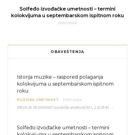
Solfeđo izvođačke umetnosti – termini
kolokvijuma u septembarskom ispitnom roku
29/07/2026
OBAVEŠTENJA
Istorija muzike – raspored polaganja
kolokvijuma u septembarskom ispitnom
roku
MUZIČKA UMETNOST
29/07/2026
SREDA 26. 08. DEKANAT Izvođačke umetnosti IM 1, 2 10,00 IM 3, 4 10,30 IM…
Solfeđo izvođačke umetnosti – termini
kolokvijuma u septembarskom ispitnom