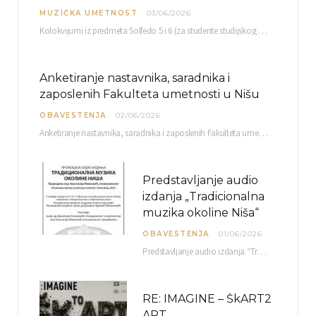
MUZIČKA UMETNOST
03/06/2026
Kolokvijumi iz predmeta Solfeđo 5 i 6 (za studente studijskog programa Muzička teorija) i Metodika…
Anketiranje nastavnika, saradnika i
zaposlenih Fakulteta umetnosti u Nišu
OBAVESTENJA
02/06/2026
Anketiranje nastavnika, saradnika i zaposlenih Fakulteta umetnosti u Nišu radi sačinjavanja Izveštaja o samovrednovanju biće…
Predstavljanje audio
izdanja „Tradicionalna
muzika okoline Niša“
OBAVESTENJA
01/06/2026
Predstavljanje audio izdanja “Tradicionalna muzika okoline Niša” organizuje se u okviru projekta O-10-17 Muzičko nasleđe jugoistočne…
RE: IMAGINE – ŠkART2
ART