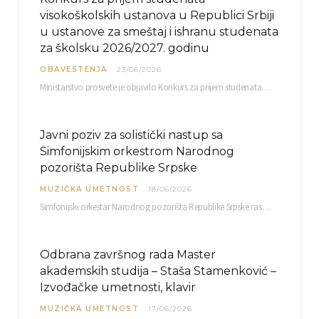
visokoškolskih ustanova u Republici Srbiji
u ustanove za smeštaj i ishranu studenata
za školsku 2026/2027. godinu
OBAVESTENJA
23/06/2026
Ministarstvo prosvete je objavilo Konkurs za prijem studenata visokoškolskih ustanova u Republici Srbiji u ustanove…
Javni poziv za solistički nastup sa
Simfonijskim orkestrom Narodnog
pozorišta Republike Srpske
MUZIČKA UMETNOST
18/06/2026
Simfonijski orkestar Narodnog pozorišta Republike Srpske raspisuje javni poziv za učešće u projektu „CRESCENDO: Nova…
Odbrana završnog rada Master
akademskih studija – Staša Stamenković –
Izvođačke umetnosti, klavir
MUZIČKA UMETNOST
17/06/2026