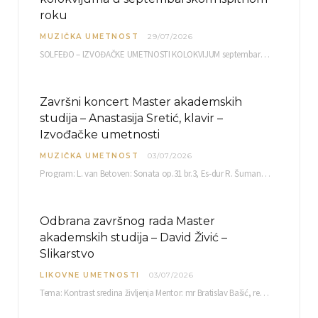
roku
MUZIČKA UMETNOST
29/07/2026
SOLFEĐO – IZVOĐAČKE UMETNOSTI KOLOKVIJUM septembarski ispitni rok četvrtak, 03.09.2026. uč. br. 12 PISMENI…
Završni koncert Master akademskih
studija – Anastasija Sretić, klavir –
Izvođačke umetnosti
MUZIČKA UMETNOST
03/07/2026
Program: L. van Betoven: Sonata op.31 br.3, Es-dur R. Šuman: Bečki karneval op.26 K. Debisi:…
Odbrana završnog rada Master
akademskih studija – David Živić –
Slikarstvo
LIKOVNE UMETNOSTI
03/07/2026
Tema: Kontrast sredina življenja Mentor: mr Bratislav Bašić, redovni profesor Sreda, 08.07.2026. u…