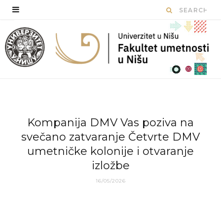
Kompanija DMV Vas poziva na
svečano zatvaranje Četvrte DMV
umetničke kolonije i otvaranje
izložbe
16/05/2026