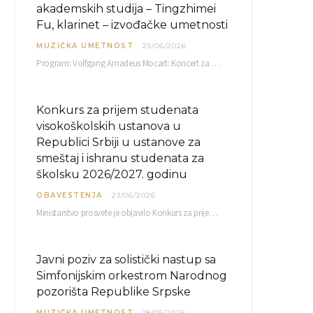
akademskih studija – Tingzhimei
Fu, klarinet – izvođačke umetnosti
MUZIČKA UMETNOST
25/06/2026
Program: Volfgang Amadeus Mocart: Koncert za klarinet i orkestar, A-dur Mentor Miloš Mijatović, redovni profesor…
Konkurs za prijem studenata
visokoškolskih ustanova u
Republici Srbiji u ustanove za
smeštaj i ishranu studenata za
školsku 2026/2027. godinu
OBAVESTENJA
23/06/2026
Ministarstvo prosvete je objavilo Konkurs za prijem studenata visokoškolskih ustanova u Republici Srbiji u ustanove…
Javni poziv za solistički nastup sa
Simfonijskim orkestrom Narodnog
pozorišta Republike Srpske
MUZIČKA UMETNOST
18/06/2026