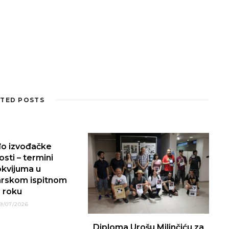
TED POSTS
đo izvođačke
sti – termini
okvijuma u
rskom ispitnom
roku
9/07/2026
Diploma Urošu Milinčiću za