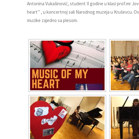
Antonina Vukašinović, student II godine u klasi prof.mr Jo
heart’’ , u koncertnoj sali Narodnog muzeja u Kruševcu. O
muzike zajedno sa plesom.