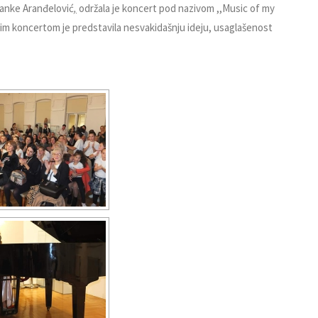
vanke Aranđelović
,
održala je koncert pod nazivom ,,Music of my
vim koncertom je predstavila nesvakidašnju ideju, usaglašenost