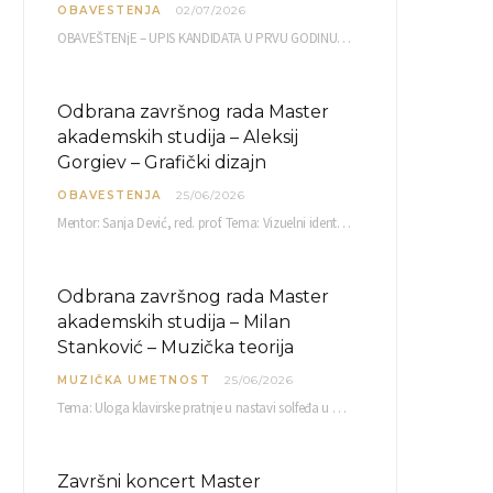
OBAVESTENJA
02/07/2026
OBAVEŠTENjE – UPIS KANDIDATA U PRVU GODINU OAS 10, 13, 14, 15. i…
Odbrana završnog rada Master
akademskih studija – Aleksij
Gorgiev – Grafički dizajn
OBAVESTENJA
25/06/2026
Mentor: Sanja Dević, red. prof. Tema: Vizuelni identitet linije nutricionističkih proizvoda Vita+: Od ambalaže do multimedijalne komunikacije Petak, 03. 07.…
Odbrana završnog rada Master
akademskih studija – Milan
Stanković – Muzička teorija
MUZIČKA UMETNOST
25/06/2026
Tema: Uloga klavirske pratnje u nastavi solfeđa u prvom ciklusu osnovne muzičke škole Mentor…
Završni koncert Master