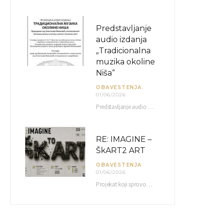
Predstavljanje
audio izdanja
„Tradicionalna
muzika okoline
Niša“
OBAVESTENJA
01/06/2026
Predstavljanje audio izdanja “Tradicionalna muzika okoline Niša” organizuje se u okviru projekta O-10-17 Muzičko nasleđe jugoistočne…
RE: IMAGINE –
ŠkART2 ART
OBAVESTENJA
01/06/2026
Projekat koji sprovodi Američka privredna komora uz podrŝku kompanije Philip Morris International, sa ciljem povezivanja…