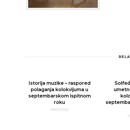
RELA
Istorija muzike – raspored
Solfe
polaganja kolokvijuma u
umetno
septembarskom ispitnom
kol
roku
septemba
29/07/2026
2