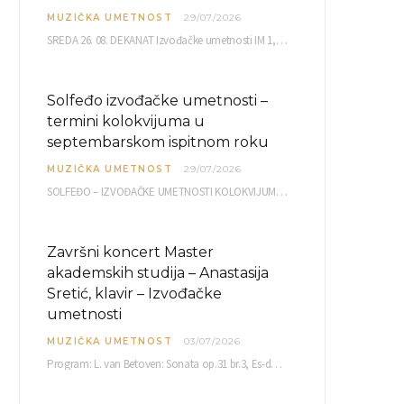
MUZIČKA UMETNOST
29/07/2026
SREDA 26. 08. DEKANAT Izvođačke umetnosti IM 1, 2 10,00 IM 3, 4 10,30 IM…
Solfeđo izvođačke umetnosti –
termini kolokvijuma u
septembarskom ispitnom roku
MUZIČKA UMETNOST
29/07/2026
SOLFEĐO – IZVOĐAČKE UMETNOSTI KOLOKVIJUM septembarski ispitni rok četvrtak, 03.09.2026. uč. br. 12 PISMENI…
Završni koncert Master
akademskih studija – Anastasija
Sretić, klavir – Izvođačke
umetnosti
MUZIČKA UMETNOST
03/07/2026
Program: L. van Betoven: Sonata op.31 br.3, Es-dur R. Šuman: Bečki karneval op.26 K. Debisi:…