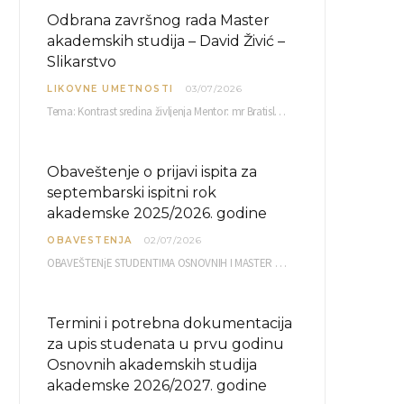
Odbrana završnog rada Master
akademskih studija – David Živić –
Slikarstvo
LIKOVNE UMETNOSTI
03/07/2026
Tema: Kontrast sredina življenja Mentor: mr Bratislav Bašić, redovni profesor Sreda, 08.07.2026. u…
Obaveštenje o prijavi ispita za
septembarski ispitni rok
akademske 2025/2026. godine
OBAVESTENJA
02/07/2026
OBAVEŠTENjE STUDENTIMA OSNOVNIH I MASTER AKADEMSKIH STUDIJA ELEKTRONSKA PRIJAVA ISPITA za septembarski ispitni rok za…
Termini i potrebna dokumentacija
za upis studenata u prvu godinu
Osnovnih akademskih studija
akademske 2026/2027. godine