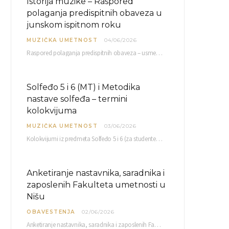
Istorija muzike – Raspored
polaganja predispitnih obaveza u
junskom ispitnom roku
MUZIČKA UMETNOST
04/06/2026
Raspored polaganja predispitnih obaveza – usmenog kolokvijuma i testa iz slušanja muzike – objavljen je…
Solfeđo 5 i 6 (MT) i Metodika
nastave solfeđa – termini
kolokvijuma
MUZIČKA UMETNOST
03/06/2026
Kolokvijumi iz predmeta Solfeđo 5 i 6 (za studente studijskog programa Muzička teorija) i Metodika…
Anketiranje nastavnika, saradnika i
zaposlenih Fakulteta umetnosti u
Nišu
OBAVESTENJA
02/06/2026
Anketiranje nastavnika, saradnika i zaposlenih Fakulteta umetnosti u Nišu radi sačinjavanja Izveštaja o samovrednovanju biće…