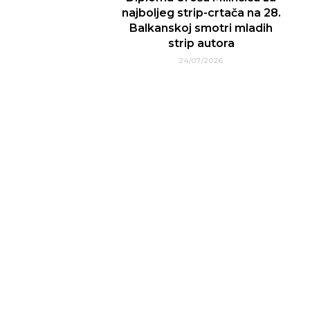
najboljeg strip-crtača na 28.
Balkanskoj smotri mladih
strip autora
24/07/2026