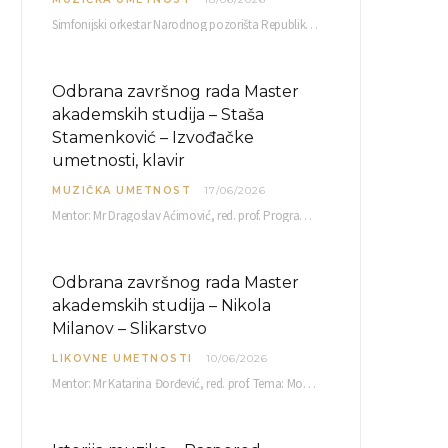
Simfonijski orkestar Narodnog pozorišta Republike Srpske raspisuje javni poziv za učešće u projektu „CRESCENDO: Nova…
Odbrana završnog rada Master
akademskih studija – Staša
Stamenković – Izvođačke
umetnosti, klavir
MUZIČKA UMETNOST
17/06/2026
Mentor: Mr Dragoslav Aćimović, red. prof. Program: L. Van Betoven: Sonata op. 31 br. 2 u…
Odbrana završnog rada Master
akademskih studija – Nikola
Milanov – Slikarstvo
LIKOVNE UMETNOSTI
10/06/2026
Mentor: Mr Katarina Đorđević, red. prof. Tema: Monolog emocija Sreda, 17. 06. 2026. u 15:30 sati Sala br. 12 Fakulteta umetnosti u Nišu, Kneginje…