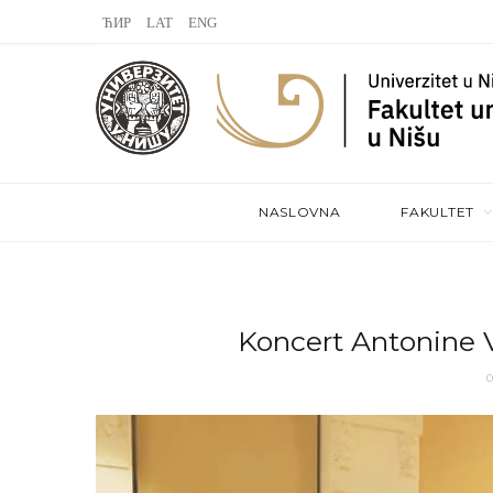
L
V
S
a
K
t
s
o
e
t
n
a
.
t
m
NASLOVNA
FAKULTET
f
a
m
k
t
Koncert Antonine 
e
0