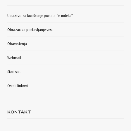
Uputstvo za korišćenje portala “e-indeks”
Obrazac za postavljanje vesti
Obavestenja
Webmail
Stari sajt
Ostali linkovi
KONTAKT