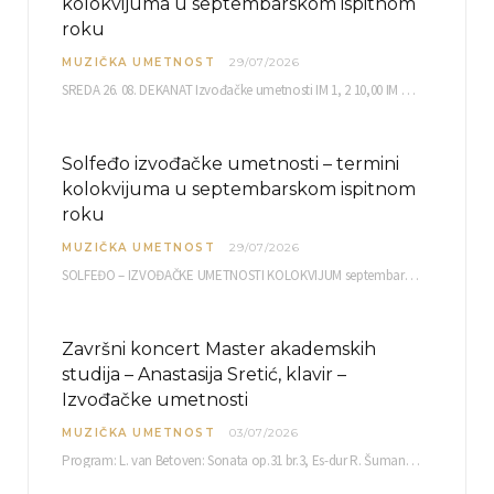
kolokvijuma u septembarskom ispitnom
roku
MUZIČKA UMETNOST
29/07/2026
SREDA 26. 08. DEKANAT Izvođačke umetnosti IM 1, 2 10,00 IM 3, 4 10,30 IM…
Solfeđo izvođačke umetnosti – termini
kolokvijuma u septembarskom ispitnom
roku
MUZIČKA UMETNOST
29/07/2026
SOLFEĐO – IZVOĐAČKE UMETNOSTI KOLOKVIJUM septembarski ispitni rok četvrtak, 03.09.2026. uč. br. 12 PISMENI…
Završni koncert Master akademskih
studija – Anastasija Sretić, klavir –
Izvođačke umetnosti
MUZIČKA UMETNOST
03/07/2026
Program: L. van Betoven: Sonata op.31 br.3, Es-dur R. Šuman: Bečki karneval op.26 K. Debisi:…