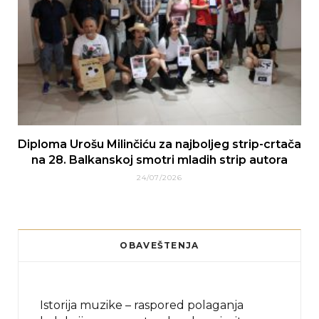
Diploma Urošu Milinčiću za najboljeg strip-crtača
na 28. Balkanskoj smotri mladih strip autora
24/07/2026
OBAVEŠTENJA
Istorija muzike – raspored polaganja