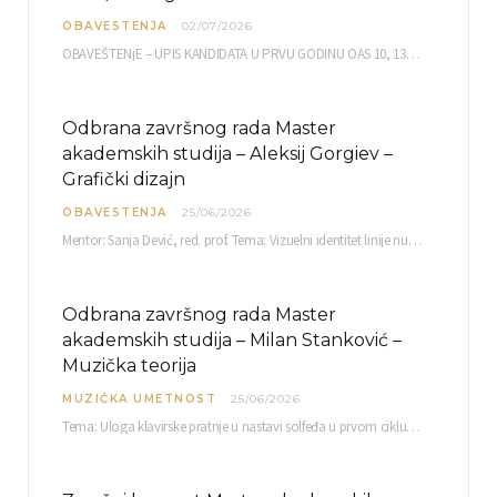
OBAVESTENJA
02/07/2026
OBAVEŠTENjE – UPIS KANDIDATA U PRVU GODINU OAS 10, 13, 14, 15. i…
Odbrana završnog rada Master
akademskih studija – Aleksij Gorgiev –
Grafički dizajn
OBAVESTENJA
25/06/2026
Mentor: Sanja Dević, red. prof. Tema: Vizuelni identitet linije nutricionističkih proizvoda Vita+: Od ambalaže do multimedijalne komunikacije Petak, 03. 07.…
Odbrana završnog rada Master
akademskih studija – Milan Stanković –
Muzička teorija
MUZIČKA UMETNOST
25/06/2026
Tema: Uloga klavirske pratnje u nastavi solfeđa u prvom ciklusu osnovne muzičke škole Mentor…