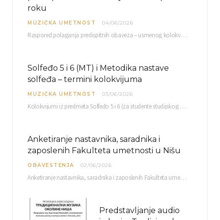
roku
MUZIČKA UMETNOST
04/06/2026
Raspored polaganja predispitnih obaveza – usmenog kolokvijuma i testa iz slušanja muzike – objavljen je…
Solfeđo 5 i 6 (MT) i Metodika nastave
solfeđa – termini kolokvijuma
MUZIČKA UMETNOST
03/06/2026
Kolokvijumi iz predmeta Solfeđo 5 i 6 (za studente studijskog programa Muzička teorija) i Metodika…
Anketiranje nastavnika, saradnika i
zaposlenih Fakulteta umetnosti u Nišu
OBAVESTENJA
02/06/2026
Anketiranje nastavnika, saradnika i zaposlenih Fakulteta umetnosti u Nišu radi sačinjavanja Izveštaja o samovrednovanju biće…
Predstavljanje audio