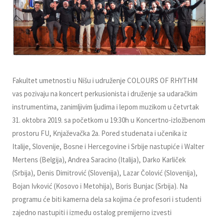
Fakultet umetnosti u Nišu i udruženje COLOURS OF RHYTHM
vas pozivaju na koncert perkusionista i druženje sa udaračkim
instrumentima, zanimlјivim lјudima i lepom muzikom u četvrtak
31. oktobra 2019. sa početkom u 19:30h u Koncertno-izložbenom
prostoru FU, Knjaževačka 2a. Pored studenata i učenika iz
Italije, Slovenije, Bosne i Hercegovine i Srbije nastupiće i Walter
Mertens (Belgija), Andrea Saracino (Italija), Darko Karliček
(Srbija), Denis Dimitrović (Slovenija), Lazar Čolović (Slovenija),
Bojan Ivković (Kosovo i Metohija), Boris Bunjac (Srbija).
Na
programu će biti kamerna dela sa kojima će profesori i studenti
zajedno nastupiti i između ostalog premijerno izvesti