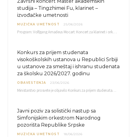
Završni koncert Master akademskih
studija – Tingzhimei Fu, klarinet –
izvođačke umetnosti
MUZIČKA UMETNOST
25/06/2026
Program: Volfgang Amadeus Mocart: Koncert za klarinet i orkestar, A-dur Mentor Miloš Mijatović, redovni profesor…
Konkurs za prijem studenata
visokoškolskih ustanova u Republici Srbiji
u ustanove za smeštaj i ishranu studenata
za školsku 2026/2027. godinu
OBAVESTENJA
23/06/2026
Ministarstvo prosvete je objavilo Konkurs za prijem studenata visokoškolskih ustanova u Republici Srbiji u ustanove…
Javni poziv za solistički nastup sa
Simfonijskim orkestrom Narodnog
pozorišta Republike Srpske
MUZIČKA UMETNOST
18/06/2026