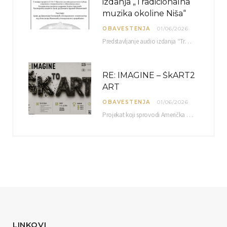
izdanja „Tradicionalna
muzika okoline Niša“
OBAVESTENJA
01/06/2026
Predstavljanje audio izdanja “Tradicionalna muzika okoline Niša” organizuje se u okviru projekta O-10-17 Muzičko nasleđe jugoistočne…
RE: IMAGINE – ŠkART2
ART
OBAVESTENJA
01/06/2026
Projekat koji sprovodi Američka privredna komora uz podrŝku kompanije Philip Morris International, sa ciljem povezivanja…
LINKOVI