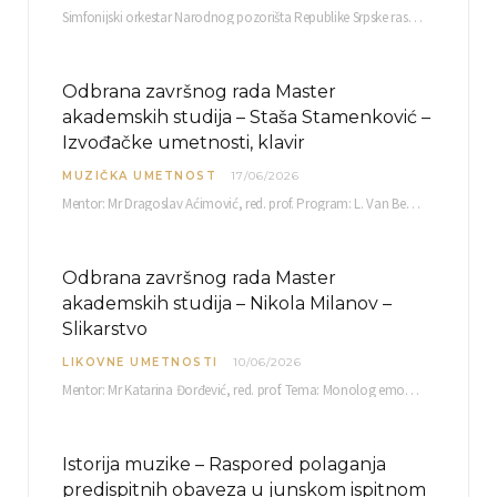
Simfonijski orkestar Narodnog pozorišta Republike Srpske raspisuje javni poziv za učešće u projektu „CRESCENDO: Nova…
Odbrana završnog rada Master
akademskih studija – Staša Stamenković –
Izvođačke umetnosti, klavir
MUZIČKA UMETNOST
17/06/2026
Mentor: Mr Dragoslav Aćimović, red. prof. Program: L. Van Betoven: Sonata op. 31 br. 2 u…
Odbrana završnog rada Master
akademskih studija – Nikola Milanov –
Slikarstvo
LIKOVNE UMETNOSTI
10/06/2026
Mentor: Mr Katarina Đorđević, red. prof. Tema: Monolog emocija Sreda, 17. 06. 2026. u 15:30 sati Sala br. 12 Fakulteta umetnosti u Nišu, Kneginje…
Istorija muzike – Raspored polaganja
predispitnih obaveza u junskom ispitnom