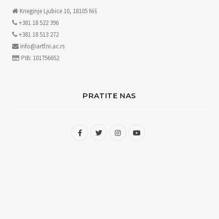
Kneginje Ljubice 10, 18105 Niš
+381 18 522 396
+381 18 513 272
info@artf.ni.ac.rs
PIB: 101756652
PRATITE NAS
F
T
I
Y
a
w
n
o
c
i
s
u
e
t
t
T
b
t
a
u
o
e
g
b