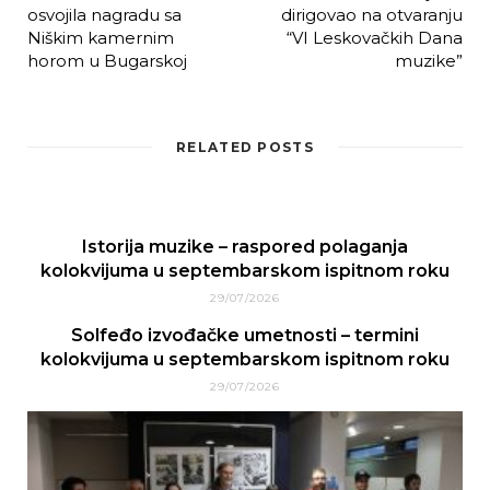
osvojila nagradu sa
dirigovao na otvaranju
Niškim kamernim
“VI Leskovačkih Dana
horom u Bugarskoj
muzike”
RELATED POSTS
Istorija muzike – raspored polaganja
kolokvijuma u septembarskom ispitnom roku
29/07/2026
Solfeđo izvođačke umetnosti – termini
kolokvijuma u septembarskom ispitnom roku
29/07/2026