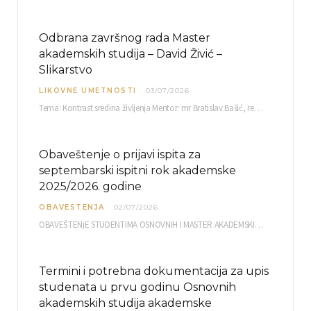
Odbrana završnog rada Master
akademskih studija – David Živić –
Slikarstvo
LIKOVNE UMETNOSTI
03/07/2026
Tema: Kontrast sredina življenja Mentor: mr Bratislav Bašić, redovni profesor Sreda, 08.07.2026. u…
Obaveštenje o prijavi ispita za
septembarski ispitni rok akademske
2025/2026. godine
OBAVESTENJA
02/07/2026
OBAVEŠTENjE STUDENTIMA OSNOVNIH I MASTER AKADEMSKIH STUDIJA ELEKTRONSKA PRIJAVA ISPITA za septembarski ispitni rok za…
Termini i potrebna dokumentacija za upis
studenata u prvu godinu Osnovnih
akademskih studija akademske