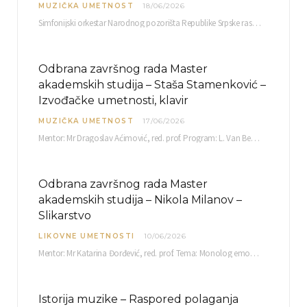
MUZIČKA UMETNOST
18/06/2026
Simfonijski orkestar Narodnog pozorišta Republike Srpske raspisuje javni poziv za učešće u projektu „CRESCENDO: Nova…
Odbrana završnog rada Master
akademskih studija – Staša Stamenković –
Izvođačke umetnosti, klavir
MUZIČKA UMETNOST
17/06/2026
Mentor: Mr Dragoslav Aćimović, red. prof. Program: L. Van Betoven: Sonata op. 31 br. 2 u…
Odbrana završnog rada Master
akademskih studija – Nikola Milanov –
Slikarstvo
LIKOVNE UMETNOSTI
10/06/2026
Mentor: Mr Katarina Đorđević, red. prof. Tema: Monolog emocija Sreda, 17. 06. 2026. u 15:30 sati Sala br. 12 Fakulteta umetnosti u Nišu, Kneginje…
Istorija muzike – Raspored polaganja