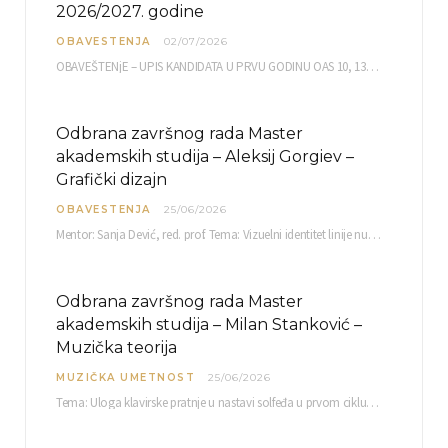
2026/2027. godine
OBAVESTENJA
02/07/2026
OBAVEŠTENjE – UPIS KANDIDATA U PRVU GODINU OAS 10, 13, 14, 15. i…
Odbrana završnog rada Master
akademskih studija – Aleksij Gorgiev –
Grafički dizajn
OBAVESTENJA
25/06/2026
Mentor: Sanja Dević, red. prof. Tema: Vizuelni identitet linije nutricionističkih proizvoda Vita+: Od ambalaže do multimedijalne komunikacije Petak, 03. 07.…
Odbrana završnog rada Master
akademskih studija – Milan Stanković –
Muzička teorija
MUZIČKA UMETNOST
25/06/2026
Tema: Uloga klavirske pratnje u nastavi solfeđa u prvom ciklusu osnovne muzičke škole Mentor…