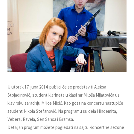
U utorak 17. juna 2014. publici će se predstaviti Aleksa
Stojadinović, student klarineta u klasi mr Miloša Mijatovića uz
klavirsku saradnju Milice Micić. Kao gost na koncertu nastupiće
student Nikola Stefanović. Na programu su dela Hindemita,
Vebera, Ravela, Sen Sansa i Bramsa.
Detaljan program možete pogledati na sajtu Koncertne sezone