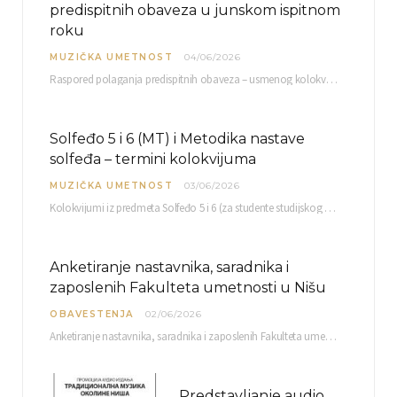
predispitnih obaveza u junskom ispitnom
roku
MUZIČKA UMETNOST
04/06/2026
Raspored polaganja predispitnih obaveza – usmenog kolokvijuma i testa iz slušanja muzike – objavljen je…
Solfeđo 5 i 6 (MT) i Metodika nastave
solfeđa – termini kolokvijuma
MUZIČKA UMETNOST
03/06/2026
Kolokvijumi iz predmeta Solfeđo 5 i 6 (za studente studijskog programa Muzička teorija) i Metodika…
Anketiranje nastavnika, saradnika i
zaposlenih Fakulteta umetnosti u Nišu
OBAVESTENJA
02/06/2026
Anketiranje nastavnika, saradnika i zaposlenih Fakulteta umetnosti u Nišu radi sačinjavanja Izveštaja o samovrednovanju biće…
Predstavljanje audio