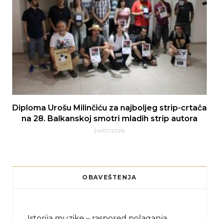
Diploma Urošu Milinčiću za najboljeg strip-crtača
na 28. Balkanskoj smotri mladih strip autora
24/07/2026
OBAVEŠTENJA
Istorija muzike – raspored polaganja