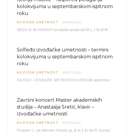
kolokvijuma u septembarskom ispitnom
roku
MUZIČKA UMETNOST
29/07/2026
SREDA 26. 08. DEKANAT Izvođačke umetnosti IM 1, 2 10,00 IM 3, 4 10,30 IM…
Solfeđo izvođačke umetnosti – termini
kolokvijuma u septembarskom ispitnom
roku
MUZIČKA UMETNOST
29/07/2026
SOLFEĐO – IZVOĐAČKE UMETNOSTI KOLOKVIJUM septembarski ispitni rok četvrtak, 03.09.2026. uč. br. 12 PISMENI…
Završni koncert Master akademskih
studija – Anastasija Sretić, klavir –
Izvođačke umetnosti
MUZIČKA UMETNOST
03/07/2026
Program: L. van Betoven: Sonata op.31 br.3, Es-dur R. Šuman: Bečki karneval op.26 K. Debisi:…