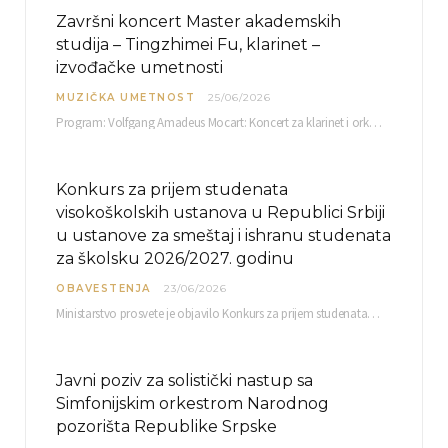
Završni koncert Master akademskih
studija – Tingzhimei Fu, klarinet –
izvođačke umetnosti
MUZIČKA UMETNOST
25/06/2026
Program: Volfgang Amadeus Mocart: Koncert za klarinet i orkestar, A-dur Mentor Miloš Mijatović, redovni profesor…
Konkurs za prijem studenata
visokoškolskih ustanova u Republici Srbiji
u ustanove za smeštaj i ishranu studenata
za školsku 2026/2027. godinu
OBAVESTENJA
23/06/2026
Ministarstvo prosvete je objavilo Konkurs za prijem studenata visokoškolskih ustanova u Republici Srbiji u ustanove…
Javni poziv za solistički nastup sa
Simfonijskim orkestrom Narodnog
pozorišta Republike Srpske