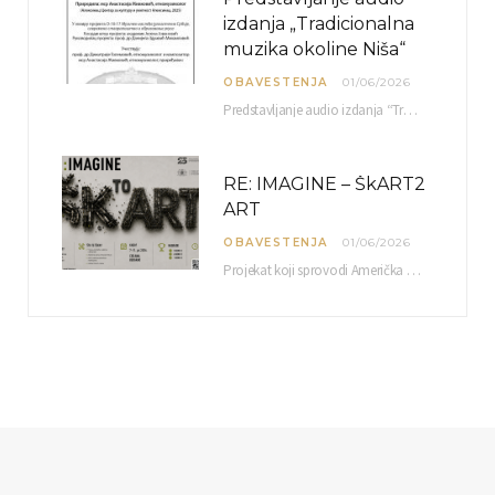
izdanja „Tradicionalna
muzika okoline Niša“
OBAVESTENJA
01/06/2026
Predstavljanje audio izdanja “Tradicionalna muzika okoline Niša” organizuje se u okviru projekta O-10-17 Muzičko nasleđe jugoistočne…
RE: IMAGINE – ŠkART2
ART
OBAVESTENJA
01/06/2026
Projekat koji sprovodi Američka privredna komora uz podrŝku kompanije Philip Morris International, sa ciljem povezivanja…