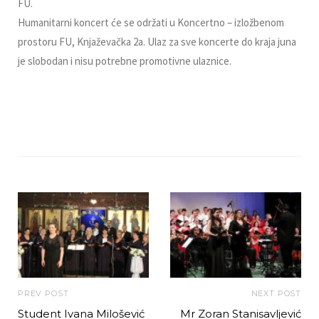
FU.
Humanitarni koncert će se održati u Koncertno – izložbenom
prostoru FU, Knjaževačka 2a. Ulaz za sve koncerte do kraja juna
je slobodan i nisu potrebne promotivne ulaznice.
PREV POST
NEXT POST
Student Ivana Milošević
Mr Zoran Stanisavljević