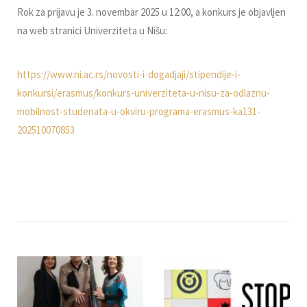
Rok za prijavu je 3. novembar 2025 u 12:00, a konkurs je objavljen
na web stranici Univerziteta u Nišu:
https://www.ni.ac.rs/novosti-i-dogadjaji/stipendije-i-
konkursi/erasmus/konkurs-univerziteta-u-nisu-za-odlaznu-
mobilnost-studenata-u-okviru-programa-erasmus-ka131-
202510070853