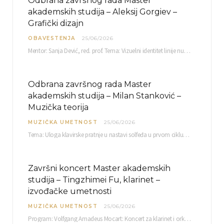
Odbrana završnog rada Master
akademskih studija – Aleksij Gorgiev –
Grafički dizajn
OBAVESTENJA
25/06/2026
Mentor: Sanja Dević, red. prof. Tema: Vizuelni identitet linije nutricionističkih proizvoda Vita+: Od ambalaže do multimedijalne komunikacije Petak, 03. 07.…
Odbrana završnog rada Master
akademskih studija – Milan Stanković –
Muzička teorija
MUZIČKA UMETNOST
25/06/2026
Tema: Uloga klavirske pratnje u nastavi solfeđa u prvom ciklusu osnovne muzičke škole Mentor…
Završni koncert Master akademskih
studija – Tingzhimei Fu, klarinet –
izvođačke umetnosti
MUZIČKA UMETNOST
25/06/2026
Program: Volfgang Amadeus Mocart: Koncert za klarinet i orkestar, A-dur Mentor Miloš Mijatović, redovni profesor…