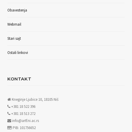
Obavestenja
Webmail
Stari sajt
Ostali linkovi
KONTAKT
Kneginje Ljubice 10, 18105 Niš
+381 18 522 396
+381 18 513 272
info@artf.ni.ac.rs
PIB: 101756652