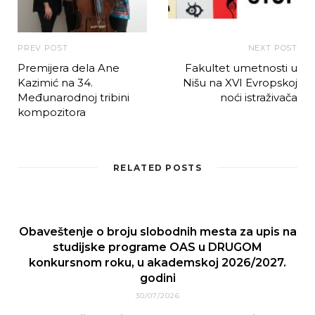
PREV POST
NEXT POST
Premijera dela Ane
Fakultet umetnosti u
Kazimić na 34.
Nišu na XVI Evropskoj
Međunarodnoj tribini
noći istraživača
kompozitora
RELATED POSTS
Obaveštenje o broju slobodnih mesta za upis na
studijske programe OAS u DRUGOM
konkursnom roku, u akademskoj 2026/2027.
godini
30/07/2026