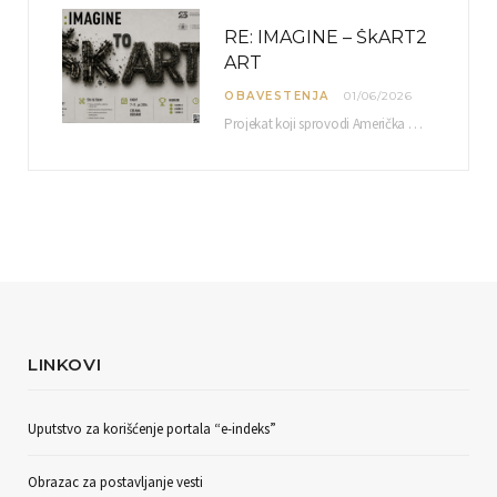
RE: IMAGINE – ŠkART2
ART
OBAVESTENJA
01/06/2026
Projekat koji sprovodi Američka privredna komora uz podrŝku kompanije Philip Morris International, sa ciljem povezivanja…
LINKOVI
Uputstvo za korišćenje portala “e-indeks”
Obrazac za postavljanje vesti