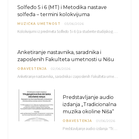
Solfeđo 5 i 6 (MT) i Metodika nastave
solfeđa – termini kolokvijuma
MUZIČKA UMETNOST
03/06/2026
Kolokvijumi iz predmeta Solfeđo 5 i 6 (za studente studijskog programa Muzička teorija) i Metodika…
Anketiranje nastavnika, saradnika i
zaposlenih Fakulteta umetnosti u Nišu
OBAVESTENJA
02/06/2026
Anketiranje nastavnika, saradnika i zaposlenih Fakulteta umetnosti u Nišu radi sačinjavanja Izveštaja o samovrednovanju biće…
Predstavljanje audio
izdanja „Tradicionalna
muzika okoline Niša“
OBAVESTENJA
01/06/2026
Predstavljanje audio izdanja “Tradicionalna muzika okoline Niša” organizuje se u okviru projekta O-10-17 Muzičko nasleđe jugoistočne…