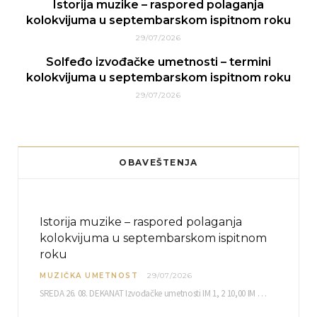
Istorija muzike – raspored polaganja
kolokvijuma u septembarskom ispitnom roku
29/07/2026
Solfeđo izvođačke umetnosti – termini
kolokvijuma u septembarskom ispitnom roku
29/07/2026
OBAVEŠTENJA
Istorija muzike – raspored polaganja
kolokvijuma u septembarskom ispitnom
roku
MUZIČKA UMETNOST
29/07/2026
SREDA 26. 08. DEKANAT Izvođačke umetnosti IM 1, 2 10,00 IM 3, 4 10,30 IM…