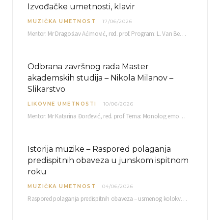
Izvođačke umetnosti, klavir
MUZIČKA UMETNOST
17/06/2026
Mentor: Mr Dragoslav Aćimović, red. prof. Program: L. Van Betoven: Sonata op. 31 br. 2 u…
Odbrana završnog rada Master
akademskih studija – Nikola Milanov –
Slikarstvo
LIKOVNE UMETNOSTI
10/06/2026
Mentor: Mr Katarina Đorđević, red. prof. Tema: Monolog emocija Sreda, 17. 06. 2026. u 15:30 sati Sala br. 12 Fakulteta umetnosti u Nišu, Kneginje…
Istorija muzike – Raspored polaganja
predispitnih obaveza u junskom ispitnom
roku
MUZIČKA UMETNOST
04/06/2026
Raspored polaganja predispitnih obaveza – usmenog kolokvijuma i testa iz slušanja muzike – objavljen je…