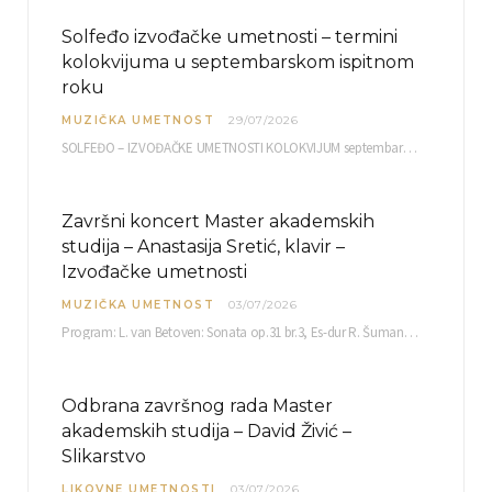
Solfeđo izvođačke umetnosti – termini
kolokvijuma u septembarskom ispitnom
roku
MUZIČKA UMETNOST
29/07/2026
SOLFEĐO – IZVOĐAČKE UMETNOSTI KOLOKVIJUM septembarski ispitni rok četvrtak, 03.09.2026. uč. br. 12 PISMENI…
Završni koncert Master akademskih
studija – Anastasija Sretić, klavir –
Izvođačke umetnosti
MUZIČKA UMETNOST
03/07/2026
Program: L. van Betoven: Sonata op.31 br.3, Es-dur R. Šuman: Bečki karneval op.26 K. Debisi:…
Odbrana završnog rada Master
akademskih studija – David Živić –
Slikarstvo
LIKOVNE UMETNOSTI
03/07/2026