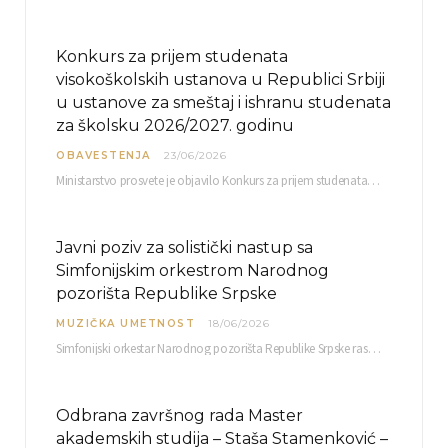
Konkurs za prijem studenata
visokoškolskih ustanova u Republici Srbiji
u ustanove za smeštaj i ishranu studenata
za školsku 2026/2027. godinu
OBAVESTENJA
23/06/2026
Ministarstvo prosvete je objavilo Konkurs za prijem studenata visokoškolskih ustanova u Republici Srbiji u ustanove…
Javni poziv za solistički nastup sa
Simfonijskim orkestrom Narodnog
pozorišta Republike Srpske
MUZIČKA UMETNOST
18/06/2026
Simfonijski orkestar Narodnog pozorišta Republike Srpske raspisuje javni poziv za učešće u projektu „CRESCENDO: Nova…
Odbrana završnog rada Master
akademskih studija – Staša Stamenković –