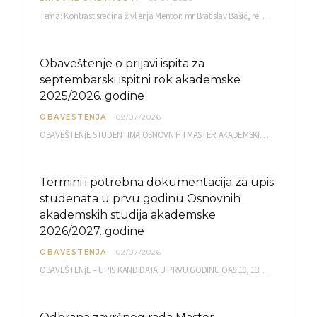
Tema: Kontrast sredina življenja Mentor: mr Bratislav Bašić, redovni profesor Sreda, 08.07.2026. u…
Obaveštenje o prijavi ispita za
septembarski ispitni rok akademske
2025/2026. godine
OBAVESTENJA
02/07/2026
OBAVEŠTENjE STUDENTIMA OSNOVNIH I MASTER AKADEMSKIH STUDIJA ELEKTRONSKA PRIJAVA ISPITA za septembarski ispitni rok za…
Termini i potrebna dokumentacija za upis
studenata u prvu godinu Osnovnih
akademskih studija akademske
2026/2027. godine
OBAVESTENJA
02/07/2026
OBAVEŠTENjE – UPIS KANDIDATA U PRVU GODINU OAS 10, 13, 14, 15. i…