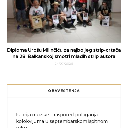
Diploma Urošu Milinčiću za najboljeg strip-crtača
na 28. Balkanskoj smotri mladih strip autora
24/07/2026
OBAVEŠTENJA
Istorija muzike – raspored polaganja
kolokvijuma u septembarskom ispitnom
roku