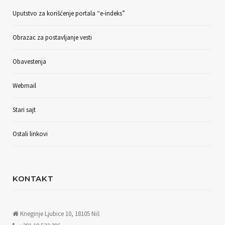
Uputstvo za korišćenje portala “e-indeks”
Obrazac za postavljanje vesti
Obavestenja
Webmail
Stari sajt
Ostali linkovi
KONTAKT
Kneginje Ljubice 10, 18105 Niš