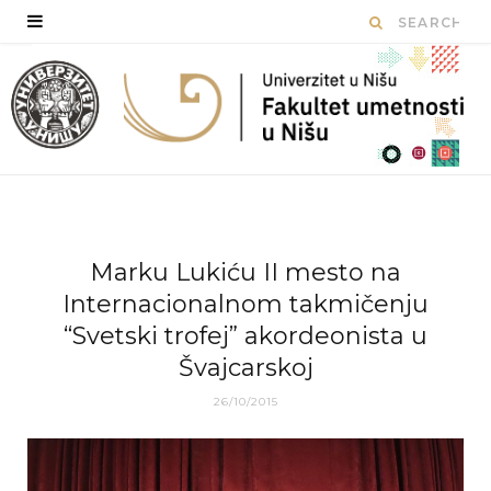
Marku Lukiću II mesto na
Internacionalnom takmičenju
“Svetski trofej” akordeonista u
Švajcarskoj
26/10/2015