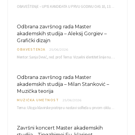
OBAVEŠTENjE – UPIS KANDIDATA U PRVU GODINU OAS 10, 13, 14, 15. i…
Odbrana završnog rada Master
akademskih studija – Aleksij Gorgiev –
Grafički dizajn
OBAVESTENJA
25/06/2026
Mentor: Sanja Dević, red. prof. Tema: Vizuelni identitet linije nutricionističkih proizvoda Vita+: Od ambalaže do multimedijalne komunikacije Petak, 03. 07.…
Odbrana završnog rada Master
akademskih studija – Milan Stanković –
Muzička teorija
MUZIČKA UMETNOST
25/06/2026
Tema: Uloga klavirske pratnje u nastavi solfeđa u prvom ciklusu osnovne muzičke škole Mentor…
Završni koncert Master akademskih
studija – Tingzhimei Fu, klarinet –