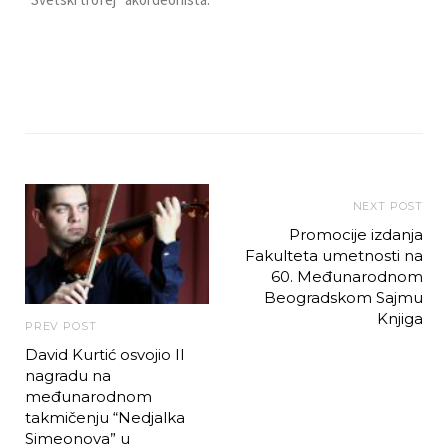
NEXT POST
Promocije izdanja
Fakulteta umetnosti na
60. Međunarodnom
Beogradskom Sajmu
Knjiga
PREV POST
David Kurtić osvojio II
nagradu na
međunarodnom
takmičenju “Nedjalka
Simeonova” u