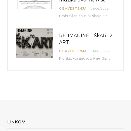
OBAVESTENJA
01/06/2026
Predstavljanje audio izdanja “Tradicionalna muzika okoline Niša” organizuje se u okviru projekta O-10-17 Muzičko nasleđe jugoistočne…
RE: IMAGINE – ŠkART2
ART
OBAVESTENJA
01/06/2026
Projekat koji sprovodi Američka privredna komora uz podrŝku kompanije Philip Morris International, sa ciljem povezivanja…
LINKOVI