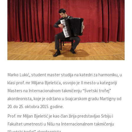
Marko Lukić, student master studija na katedri za harmoniku, u
klasi prof. mr Miljana Bjeletića, osvojio je II mesto u kategoriji
Masters na Internacionalnom takmičenju “Svetski trofej”
akordeonista, koje je održano u švajcarskom gradu Martigny od
20. do 25. oktobra 2015. godine.
Prof. mr Miljan Bjeletić je kao član žirija predstavljao Srbiju i
Fakultet umetnosti u Nišu na Internacionalnom takmičenju
“Svetski trofej” akordeonista.