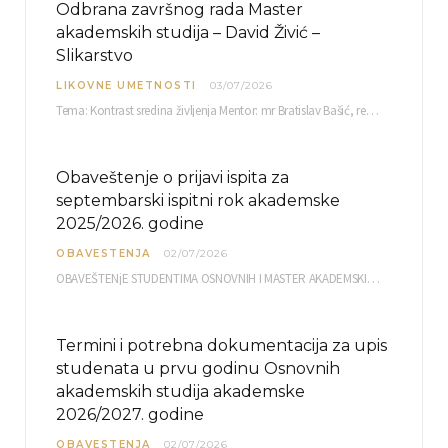
Odbrana završnog rada Master
akademskih studija – David Živić –
Slikarstvo
LIKOVNE UMETNOSTI
03/07/2026
Tema: Kontrast sredina življenja Mentor: mr Bratislav Bašić, redovni profesor Sreda, 08.07.2026. u…
Obaveštenje o prijavi ispita za
septembarski ispitni rok akademske
2025/2026. godine
OBAVESTENJA
02/07/2026
OBAVEŠTENjE STUDENTIMA OSNOVNIH I MASTER AKADEMSKIH STUDIJA ELEKTRONSKA PRIJAVA ISPITA za septembarski ispitni rok za…
Termini i potrebna dokumentacija za upis
studenata u prvu godinu Osnovnih
akademskih studija akademske
2026/2027. godine
OBAVESTENJA
02/07/2026