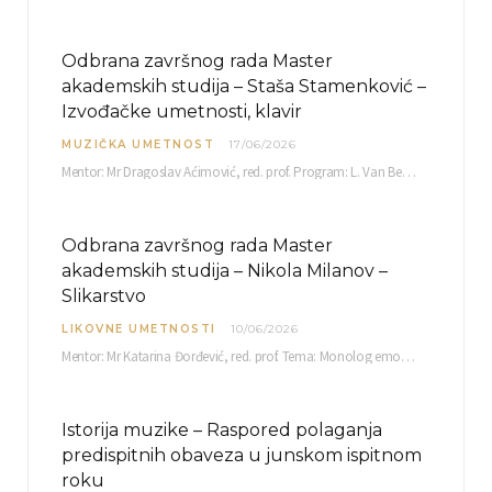
Odbrana završnog rada Master
akademskih studija – Staša Stamenković –
Izvođačke umetnosti, klavir
MUZIČKA UMETNOST
17/06/2026
Mentor: Mr Dragoslav Aćimović, red. prof. Program: L. Van Betoven: Sonata op. 31 br. 2 u…
Odbrana završnog rada Master
akademskih studija – Nikola Milanov –
Slikarstvo
LIKOVNE UMETNOSTI
10/06/2026
Mentor: Mr Katarina Đorđević, red. prof. Tema: Monolog emocija Sreda, 17. 06. 2026. u 15:30 sati Sala br. 12 Fakulteta umetnosti u Nišu, Kneginje…
Istorija muzike – Raspored polaganja
predispitnih obaveza u junskom ispitnom
roku