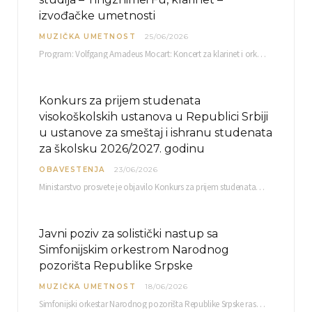
izvođačke umetnosti
MUZIČKA UMETNOST
25/06/2026
Program: Volfgang Amadeus Mocart: Koncert za klarinet i orkestar, A-dur Mentor Miloš Mijatović, redovni profesor…
Konkurs za prijem studenata
visokoškolskih ustanova u Republici Srbiji
u ustanove za smeštaj i ishranu studenata
za školsku 2026/2027. godinu
OBAVESTENJA
23/06/2026
Ministarstvo prosvete je objavilo Konkurs za prijem studenata visokoškolskih ustanova u Republici Srbiji u ustanove…
Javni poziv za solistički nastup sa
Simfonijskim orkestrom Narodnog
pozorišta Republike Srpske
MUZIČKA UMETNOST
18/06/2026
Simfonijski orkestar Narodnog pozorišta Republike Srpske raspisuje javni poziv za učešće u projektu „CRESCENDO: Nova…