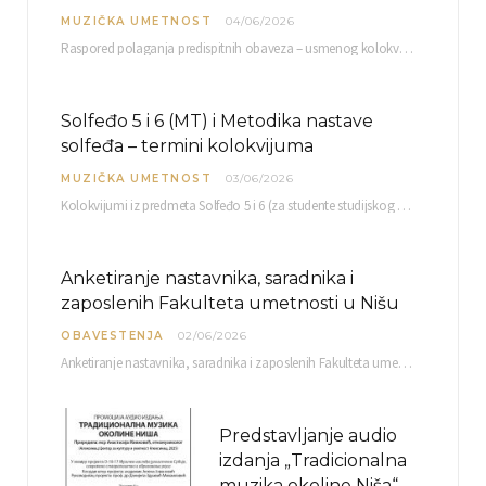
MUZIČKA UMETNOST
04/06/2026
Raspored polaganja predispitnih obaveza – usmenog kolokvijuma i testa iz slušanja muzike – objavljen je…
Solfeđo 5 i 6 (MT) i Metodika nastave
solfeđa – termini kolokvijuma
MUZIČKA UMETNOST
03/06/2026
Kolokvijumi iz predmeta Solfeđo 5 i 6 (za studente studijskog programa Muzička teorija) i Metodika…
Anketiranje nastavnika, saradnika i
zaposlenih Fakulteta umetnosti u Nišu
OBAVESTENJA
02/06/2026
Anketiranje nastavnika, saradnika i zaposlenih Fakulteta umetnosti u Nišu radi sačinjavanja Izveštaja o samovrednovanju biće…
Predstavljanje audio
izdanja „Tradicionalna
muzika okoline Niša“