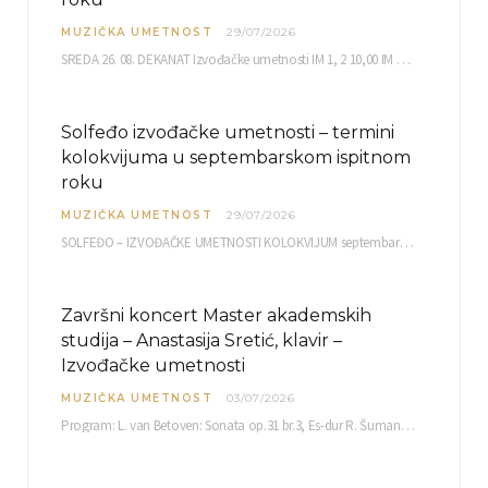
MUZIČKA UMETNOST
29/07/2026
SREDA 26. 08. DEKANAT Izvođačke umetnosti IM 1, 2 10,00 IM 3, 4 10,30 IM…
Solfeđo izvođačke umetnosti – termini
kolokvijuma u septembarskom ispitnom
roku
MUZIČKA UMETNOST
29/07/2026
SOLFEĐO – IZVOĐAČKE UMETNOSTI KOLOKVIJUM septembarski ispitni rok četvrtak, 03.09.2026. uč. br. 12 PISMENI…
Završni koncert Master akademskih
studija – Anastasija Sretić, klavir –
Izvođačke umetnosti
MUZIČKA UMETNOST
03/07/2026
Program: L. van Betoven: Sonata op.31 br.3, Es-dur R. Šuman: Bečki karneval op.26 K. Debisi:…