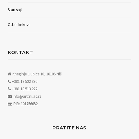
Stari sajt
Ostali linkovi
KONTAKT
Kneginje Ljubice 10, 18105 Niš
+381 18 522 396
+381 18 513 272
info@artf.ni.ac.rs
PIB: 101756652
PRATITE NAS