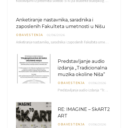
Kolokvijumi iz predmeta Solfeđo 5 i 6 (za studente studijskog programa Muzička teorija) i Metodika…
Anketiranje nastavnika, saradnika i
zaposlenih Fakulteta umetnosti u Nišu
OBAVESTENJA
02/06/2026
Anketiranje nastavnika, saradnika i zaposlenih Fakulteta umetnosti u Nišu radi sačinjavanja Izveštaja o samovrednovanju biće…
Predstavljanje audio
izdanja „Tradicionalna
muzika okoline Niša“
OBAVESTENJA
01/06/2026
Predstavljanje audio izdanja “Tradicionalna muzika okoline Niša” organizuje se u okviru projekta O-10-17 Muzičko nasleđe jugoistočne…
RE: IMAGINE – ŠkART2
ART
OBAVESTENJA
01/06/2026