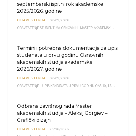
septembarski ispitni rok akademske
2025/2026. godine
OBAVESTENJA
02/07/2026
OBAVEŠTENjE STUDENTIMA OSNOVNIH I MASTER AKADEMSKIH STUDIJA ELEKTRONSKA PRIJAVA ISPITA za septembarski ispitni rok za…
Termini i potrebna dokumentacija za upis
studenata u prvu godinu Osnovnih
akademskih studija akademske
2026/2027. godine
OBAVESTENJA
02/07/2026
OBAVEŠTENjE – UPIS KANDIDATA U PRVU GODINU OAS 10, 13, 14, 15. i…
Odbrana završnog rada Master
akademskih studija – Aleksij Gorgiev –
Grafički dizajn
OBAVESTENJA
25/06/2026