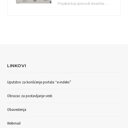
Projekat koji sprovodi Američka privredna komora uz podrŝku kompanije Philip Morris International, sa ciljem povezivanja…
LINKOVI
Uputstvo za korišćenje portala “e-indeks”
Obrazac za postavljanje vesti
Obavestenja
Webmail