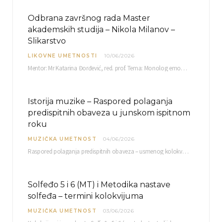
Odbrana završnog rada Master
akademskih studija – Nikola Milanov –
Slikarstvo
LIKOVNE UMETNOSTI
10/06/2026
Mentor: Mr Katarina Đorđević, red. prof. Tema: Monolog emocija Sreda, 17. 06. 2026. u 15:30 sati Sala br. 12 Fakulteta umetnosti u Nišu, Kneginje…
Istorija muzike – Raspored polaganja
predispitnih obaveza u junskom ispitnom
roku
MUZIČKA UMETNOST
04/06/2026
Raspored polaganja predispitnih obaveza – usmenog kolokvijuma i testa iz slušanja muzike – objavljen je…
Solfeđo 5 i 6 (MT) i Metodika nastave
solfeđa – termini kolokvijuma
MUZIČKA UMETNOST
03/06/2026