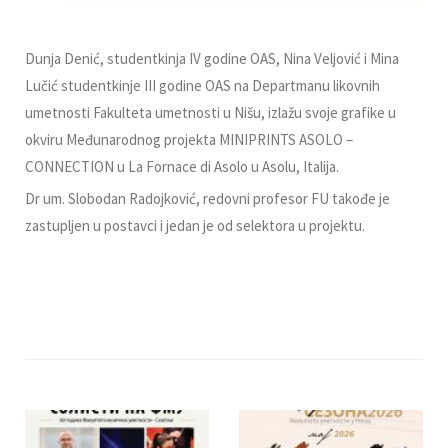
Dunja Denić, studentkinja IV godine OAS, Nina Veljović i Mina
Lučić studentkinje III godine OAS na Departmanu likovnih
umetnosti Fakulteta umetnosti u Nišu, izlažu svoje grafike u
okviru Međunarodnog projekta MINIPRINTS ASOLO –
CONNECTION u La Fornace di Asolo u Asolu, Italija.
Dr um. Slobodan Radojković, redovni profesor FU takođe je
zastupljen u postavci i jedan je od selektora u projektu.