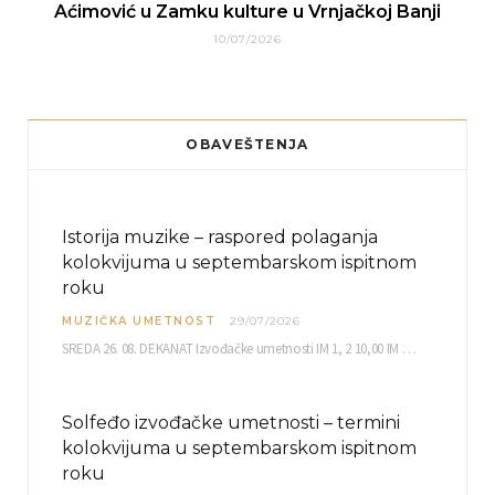
Aćimović u Zamku kulture u Vrnjačkoj Banji
10/07/2026
OBAVEŠTENJA
Istorija muzike – raspored polaganja
kolokvijuma u septembarskom ispitnom
roku
MUZIČKA UMETNOST
29/07/2026
SREDA 26. 08. DEKANAT Izvođačke umetnosti IM 1, 2 10,00 IM 3, 4 10,30 IM…
Solfeđo izvođačke umetnosti – termini
kolokvijuma u septembarskom ispitnom
roku