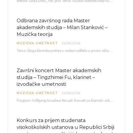
Mentor: Sanja Dević, red. prof. Tema: Vizuelni identitet linije nutricionističkih proizvoda Vita+: Od ambalaže do multimedijalne komunikacije Petak, 03. 07.…
Odbrana završnog rada Master
akademskih studija – Milan Stanković –
Muzička teorija
MUZIČKA UMETNOST
25/06/2026
Tema: Uloga klavirske pratnje u nastavi solfeđa u prvom ciklusu osnovne muzičke škole Mentor…
Završni koncert Master akademskih
studija – Tingzhimei Fu, klarinet –
izvođačke umetnosti
MUZIČKA UMETNOST
25/06/2026
Program: Volfgang Amadeus Mocart: Koncert za klarinet i orkestar, A-dur Mentor Miloš Mijatović, redovni profesor…
Konkurs za prijem studenata
visokoškolskih ustanova u Republici Srbiji