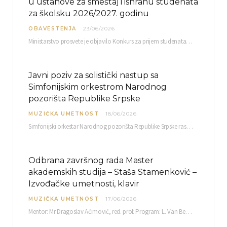
u ustanove za smeštaj i ishranu studenata
za školsku 2026/2027. godinu
OBAVESTENJA
23/06/2026
Ministarstvo prosvete je objavilo Konkurs za prijem studenata visokoškolskih ustanova u Republici Srbiji u ustanove…
Javni poziv za solistički nastup sa
Simfonijskim orkestrom Narodnog
pozorišta Republike Srpske
MUZIČKA UMETNOST
18/06/2026
Simfonijski orkestar Narodnog pozorišta Republike Srpske raspisuje javni poziv za učešće u projektu „CRESCENDO: Nova…
Odbrana završnog rada Master
akademskih studija – Staša Stamenković –
Izvođačke umetnosti, klavir
MUZIČKA UMETNOST
17/06/2026
Mentor: Mr Dragoslav Aćimović, red. prof. Program: L. Van Betoven: Sonata op. 31 br. 2 u…