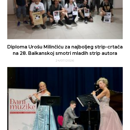
Diploma Urošu Milinčiću za najboljeg strip-crtača
na 28. Balkanskoj smotri mladih strip autora
24/07/2026