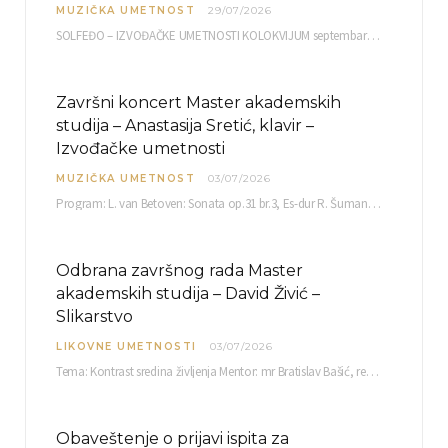
MUZIČKA UMETNOST
29/07/2026
SOLFEĐO – IZVOĐAČKE UMETNOSTI KOLOKVIJUM septembarski ispitni rok četvrtak, 03.09.2026. uč. br. 12 PISMENI…
Završni koncert Master akademskih
studija – Anastasija Sretić, klavir –
Izvođačke umetnosti
MUZIČKA UMETNOST
03/07/2026
Program: L. van Betoven: Sonata op.31 br.3, Es-dur R. Šuman: Bečki karneval op.26 K. Debisi:…
Odbrana završnog rada Master
akademskih studija – David Živić –
Slikarstvo
LIKOVNE UMETNOSTI
03/07/2026
Tema: Kontrast sredina življenja Mentor: mr Bratislav Bašić, redovni profesor Sreda, 08.07.2026. u…
Obaveštenje o prijavi ispita za