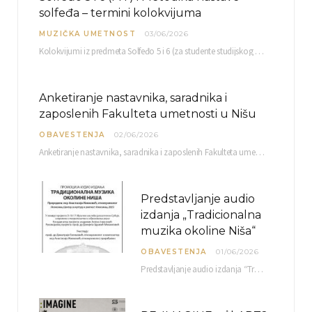
solfeđa – termini kolokvijuma
MUZIČKA UMETNOST
03/06/2026
Kolokvijumi iz predmeta Solfeđo 5 i 6 (za studente studijskog programa Muzička teorija) i Metodika…
Anketiranje nastavnika, saradnika i
zaposlenih Fakulteta umetnosti u Nišu
OBAVESTENJA
02/06/2026
Anketiranje nastavnika, saradnika i zaposlenih Fakulteta umetnosti u Nišu radi sačinjavanja Izveštaja o samovrednovanju biće…
Predstavljanje audio
izdanja „Tradicionalna
muzika okoline Niša“
OBAVESTENJA
01/06/2026
Predstavljanje audio izdanja “Tradicionalna muzika okoline Niša” organizuje se u okviru projekta O-10-17 Muzičko nasleđe jugoistočne…