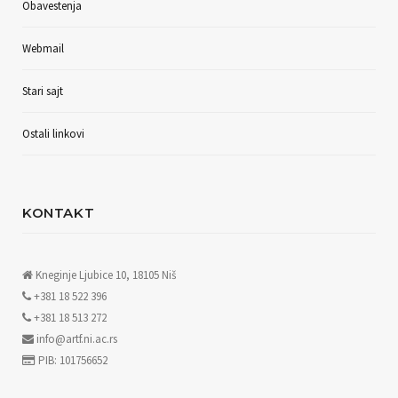
Obavestenja
Webmail
Stari sajt
Ostali linkovi
KONTAKT
Kneginje Ljubice 10, 18105 Niš
+381 18 522 396
+381 18 513 272
info@artf.ni.ac.rs
PIB: 101756652