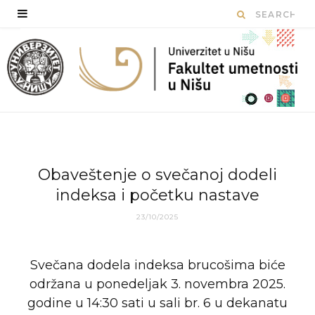
Obaveštenje o svečanoj dodeli
indeksa i početku nastave
23/10/2025
Svečana dodela indeksa brucošima biće
održana u ponedeljak 3. novembra 2025.
godine u 14:30 sati u sali br. 6 u dekanatu