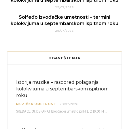
kolokvijuma u septembarskom ispitnom roku
29/07/2026
Solfeđo izvođačke umetnosti – termini
kolokvijuma u septembarskom ispitnom roku
29/07/2026
OBAVEŠTENJA
Istorija muzike – raspored polaganja
kolokvijuma u septembarskom ispitnom
roku
MUZIČKA UMETNOST
29/07/2026
SREDA 26. 08. DEKANAT Izvođačke umetnosti IM 1, 2 10,00 IM 3, 4 10,30 IM…