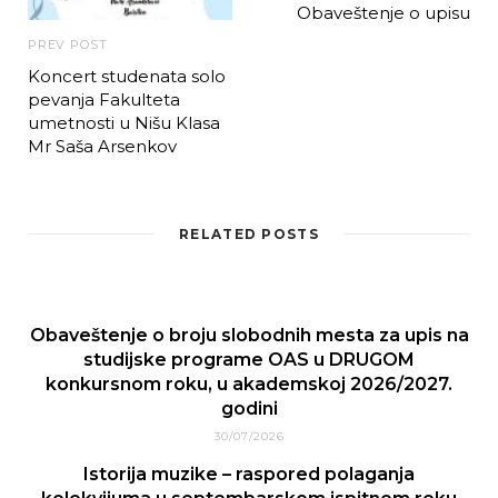
Obaveštenje o upisu
PREV POST
Koncert studenata solo
pevanja Fakulteta
umetnosti u Nišu Klasa
Mr Saša Arsenkov
RELATED POSTS
Obaveštenje o broju slobodnih mesta za upis na
studijske programe OAS u DRUGOM
konkursnom roku, u akademskoj 2026/2027.
godini
30/07/2026
Istorija muzike – raspored polaganja