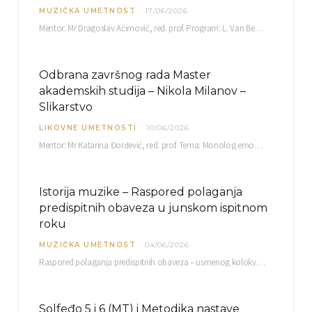
MUZIČKA UMETNOST
17/06/2026
Mentor: Mr Dragoslav Aćimović, red. prof. Program: L. Van Betoven: Sonata op. 31 br. 2 u…
Odbrana završnog rada Master
akademskih studija – Nikola Milanov –
Slikarstvo
LIKOVNE UMETNOSTI
10/06/2026
Mentor: Mr Katarina Đorđević, red. prof. Tema: Monolog emocija Sreda, 17. 06. 2026. u 15:30 sati Sala br. 12 Fakulteta umetnosti u Nišu, Kneginje…
Istorija muzike – Raspored polaganja
predispitnih obaveza u junskom ispitnom
roku
MUZIČKA UMETNOST
04/06/2026
Raspored polaganja predispitnih obaveza – usmenog kolokvijuma i testa iz slušanja muzike – objavljen je…
Solfeđo 5 i 6 (MT) i Metodika nastave