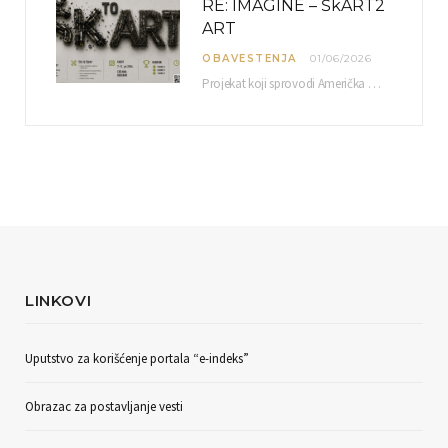
RE: IMAGINE – ŠkART2
ART
OBAVESTENJA
01/06/2026
Projekat koji sprovodi Američka privredna komora uz podrŝku kompanije Philip Morris International, sa ciljem povezivanja…
LINKOVI
Uputstvo za korišćenje portala “e-indeks”
Obrazac za postavljanje vesti