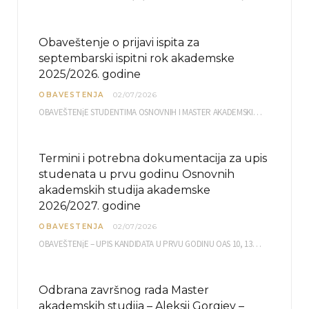
Obaveštenje o prijavi ispita za
septembarski ispitni rok akademske
2025/2026. godine
OBAVESTENJA
02/07/2026
OBAVEŠTENjE STUDENTIMA OSNOVNIH I MASTER AKADEMSKIH STUDIJA ELEKTRONSKA PRIJAVA ISPITA za septembarski ispitni rok za…
Termini i potrebna dokumentacija za upis
studenata u prvu godinu Osnovnih
akademskih studija akademske
2026/2027. godine
OBAVESTENJA
02/07/2026
OBAVEŠTENjE – UPIS KANDIDATA U PRVU GODINU OAS 10, 13, 14, 15. i…
Odbrana završnog rada Master
akademskih studija – Aleksij Gorgiev –