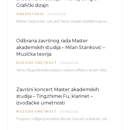
Grafički dizajn
OBAVESTENJA
25/06/2026
Mentor: Sanja Dević, red. prof. Tema: Vizuelni identitet linije nutricionističkih proizvoda Vita+: Od ambalaže do multimedijalne komunikacije Petak, 03. 07.…
Odbrana završnog rada Master
akademskih studija – Milan Stanković –
Muzička teorija
MUZIČKA UMETNOST
25/06/2026
Tema: Uloga klavirske pratnje u nastavi solfeđa u prvom ciklusu osnovne muzičke škole Mentor…
Završni koncert Master akademskih
studija – Tingzhimei Fu, klarinet –
izvođačke umetnosti
MUZIČKA UMETNOST
25/06/2026
Program: Volfgang Amadeus Mocart: Koncert za klarinet i orkestar, A-dur Mentor Miloš Mijatović, redovni profesor…