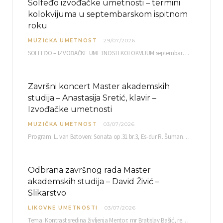
Solfeđo izvođačke umetnosti – termini
kolokvijuma u septembarskom ispitnom
roku
MUZIČKA UMETNOST
29/07/2026
SOLFEĐO – IZVOĐAČKE UMETNOSTI KOLOKVIJUM septembarski ispitni rok četvrtak, 03.09.2026. uč. br. 12 PISMENI…
Završni koncert Master akademskih
studija – Anastasija Sretić, klavir –
Izvođačke umetnosti
MUZIČKA UMETNOST
03/07/2026
Program: L. van Betoven: Sonata op.31 br.3, Es-dur R. Šuman: Bečki karneval op.26 K. Debisi:…
Odbrana završnog rada Master
akademskih studija – David Živić –
Slikarstvo
LIKOVNE UMETNOSTI
03/07/2026
Tema: Kontrast sredina življenja Mentor: mr Bratislav Bašić, redovni profesor Sreda, 08.07.2026. u…