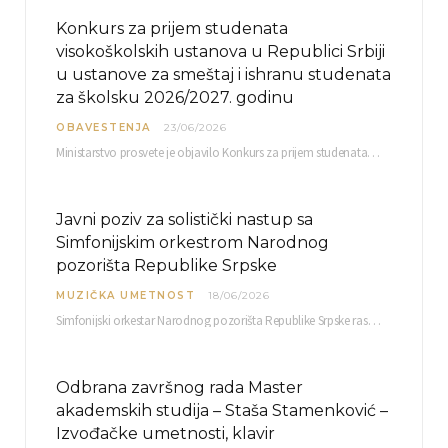
Konkurs za prijem studenata
visokoškolskih ustanova u Republici Srbiji
u ustanove za smeštaj i ishranu studenata
za školsku 2026/2027. godinu
OBAVESTENJA
23/06/2026
Ministarstvo prosvete je objavilo Konkurs za prijem studenata visokoškolskih ustanova u Republici Srbiji u ustanove…
Javni poziv za solistički nastup sa
Simfonijskim orkestrom Narodnog
pozorišta Republike Srpske
MUZIČKA UMETNOST
18/06/2026
Simfonijski orkestar Narodnog pozorišta Republike Srpske raspisuje javni poziv za učešće u projektu „CRESCENDO: Nova…
Odbrana završnog rada Master
akademskih studija – Staša Stamenković –
Izvođačke umetnosti, klavir