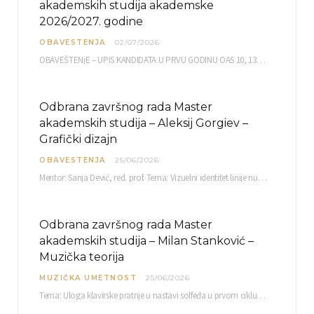
akademskih studija akademske
2026/2027. godine
OBAVESTENJA
02/07/2026
OBAVEŠTENjE – UPIS KANDIDATA U PRVU GODINU OAS 10, 13, 14, 15. i…
Odbrana završnog rada Master
akademskih studija – Aleksij Gorgiev –
Grafički dizajn
OBAVESTENJA
25/06/2026
Mentor: Sanja Dević, red. prof. Tema: Vizuelni identitet linije nutricionističkih proizvoda Vita+: Od ambalaže do multimedijalne komunikacije Petak, 03. 07.…
Odbrana završnog rada Master
akademskih studija – Milan Stanković –
Muzička teorija
MUZIČKA UMETNOST
25/06/2026
Tema: Uloga klavirske pratnje u nastavi solfeđa u prvom ciklusu osnovne muzičke škole Mentor…