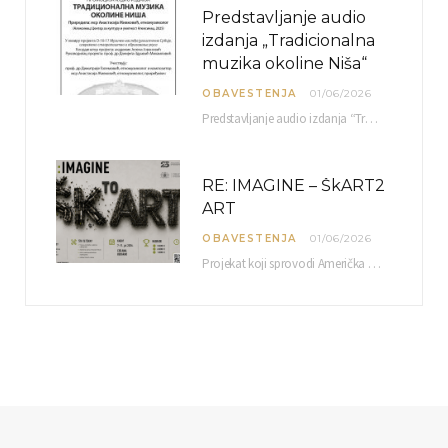
Predstavljanje audio
izdanja „Tradicionalna
muzika okoline Niša“
OBAVESTENJA
01/06/2026
Predstavljanje audio izdanja “Tradicionalna muzika okoline Niša” organizuje se u okviru projekta O-10-17 Muzičko nasleđe jugoistočne…
RE: IMAGINE – ŠkART2
ART
OBAVESTENJA
01/06/2026
Projekat koji sprovodi Američka privredna komora uz podrŝku kompanije Philip Morris International, sa ciljem povezivanja…