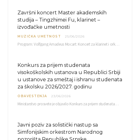
Završni koncert Master akademskih
studija – Tingzhimei Fu, klarinet –
izvođačke umetnosti
MUZIČKA UMETNOST
25/06/2026
Program: Volfgang Amadeus Mocart: Koncert za klarinet i orkestar, A-dur Mentor Miloš Mijatović, redovni profesor…
Konkurs za prijem studenata
visokoškolskih ustanova u Republici Srbiji
u ustanove za smeštaj i ishranu studenata
za školsku 2026/2027. godinu
OBAVESTENJA
23/06/2026
Ministarstvo prosvete je objavilo Konkurs za prijem studenata visokoškolskih ustanova u Republici Srbiji u ustanove…
Javni poziv za solistički nastup sa
Simfonijskim orkestrom Narodnog
pozorišta Republike Srpske