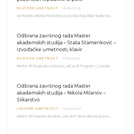
MUZIČKA UMETNOST
18/06/2026
Simfonijski orkestar Narodnog pozorišta Republike Srpske raspisuje javni poziv za učešće u projektu „CRESCENDO: Nova…
Odbrana završnog rada Master
akademskih studija – Staša Stamenković –
Izvođačke umetnosti, klavir
MUZIČKA UMETNOST
17/06/2026
Mentor: Mr Dragoslav Aćimović, red. prof. Program: L. Van Betoven: Sonata op. 31 br. 2 u…
Odbrana završnog rada Master
akademskih studija – Nikola Milanov –
Slikarstvo
LIKOVNE UMETNOSTI
10/06/2026
Mentor: Mr Katarina Đorđević, red. prof. Tema: Monolog emocija Sreda, 17. 06. 2026. u 15:30 sati Sala br. 12 Fakulteta umetnosti u Nišu, Kneginje…