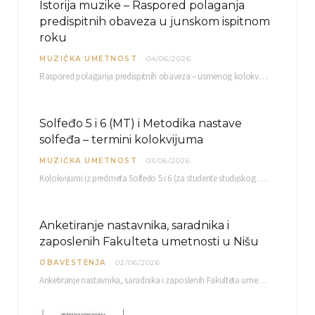
Istorija muzike – Raspored polaganja
predispitnih obaveza u junskom ispitnom
roku
MUZIČKA UMETNOST
04/06/2026
Raspored polaganja predispitnih obaveza – usmenog kolokvijuma i testa iz slušanja muzike – objavljen je…
Solfeđo 5 i 6 (MT) i Metodika nastave
solfeđa – termini kolokvijuma
MUZIČKA UMETNOST
03/06/2026
Kolokvijumi iz predmeta Solfeđo 5 i 6 (za studente studijskog programa Muzička teorija) i Metodika…
Anketiranje nastavnika, saradnika i
zaposlenih Fakulteta umetnosti u Nišu
OBAVESTENJA
02/06/2026
Anketiranje nastavnika, saradnika i zaposlenih Fakulteta umetnosti u Nišu radi sačinjavanja Izveštaja o samovrednovanju biće…