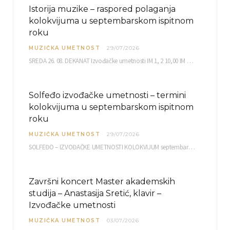
Istorija muzike – raspored polaganja
kolokvijuma u septembarskom ispitnom
roku
MUZIČKA UMETNOST
29/07/2026
SREDA 26. 08. DEKANAT Izvođačke umetnosti IM 1, 2 10,00 IM 3, 4 10,30 IM…
Solfeđo izvođačke umetnosti – termini
kolokvijuma u septembarskom ispitnom
roku
MUZIČKA UMETNOST
29/07/2026
SOLFEĐO – IZVOĐAČKE UMETNOSTI KOLOKVIJUM septembarski ispitni rok četvrtak, 03.09.2026. uč. br. 12 PISMENI…
Završni koncert Master akademskih
studija – Anastasija Sretić, klavir –
Izvođačke umetnosti
MUZIČKA UMETNOST
03/07/2026