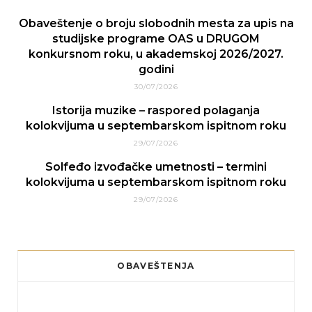
Obaveštenje o broju slobodnih mesta za upis na
studijske programe OAS u DRUGOM
konkursnom roku, u akademskoj 2026/2027.
godini
30/07/2026
Istorija muzike – raspored polaganja
kolokvijuma u septembarskom ispitnom roku
29/07/2026
Solfeđo izvođačke umetnosti – termini
kolokvijuma u septembarskom ispitnom roku
29/07/2026
OBAVEŠTENJA