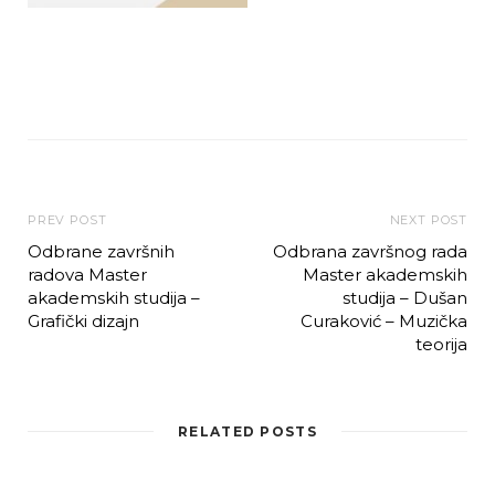
PREV POST
NEXT POST
Odbrane završnih
Odbrana završnog rada
radova Master
Master akademskih
akademskih studija –
studija – Dušan
Grafički dizajn
Curaković – Muzička
teorija
RELATED POSTS