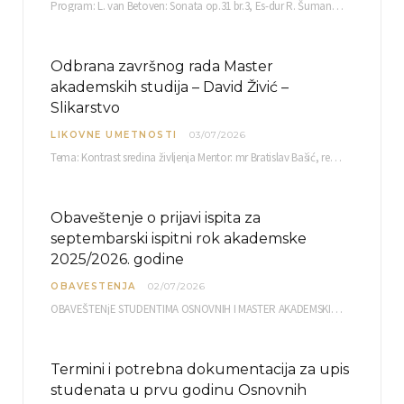
Program: L. van Betoven: Sonata op.31 br.3, Es-dur R. Šuman: Bečki karneval op.26 K. Debisi:…
Odbrana završnog rada Master
akademskih studija – David Živić –
Slikarstvo
LIKOVNE UMETNOSTI
03/07/2026
Tema: Kontrast sredina življenja Mentor: mr Bratislav Bašić, redovni profesor Sreda, 08.07.2026. u…
Obaveštenje o prijavi ispita za
septembarski ispitni rok akademske
2025/2026. godine
OBAVESTENJA
02/07/2026
OBAVEŠTENjE STUDENTIMA OSNOVNIH I MASTER AKADEMSKIH STUDIJA ELEKTRONSKA PRIJAVA ISPITA za septembarski ispitni rok za…
Termini i potrebna dokumentacija za upis
studenata u prvu godinu Osnovnih