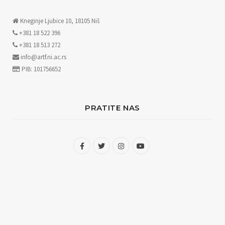
Kneginje Ljubice 10, 18105 Niš
+381 18 522 396
+381 18 513 272
info@artf.ni.ac.rs
PIB: 101756652
PRATITE NAS
F
T
I
Y
a
w
n
o
c
i
s
u
e
t
t
T
b
t
a
u