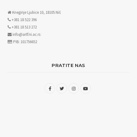
Kneginje Ljubice 10, 18105 Niš
+381 18 522 396
+381 18 513 272
info@artf.ni.ac.rs
PIB: 101756652
PRATITE NAS
F
T
I
Y
a
w
n
o
c
i
s
u
e
t
t
T
b
t
a
u