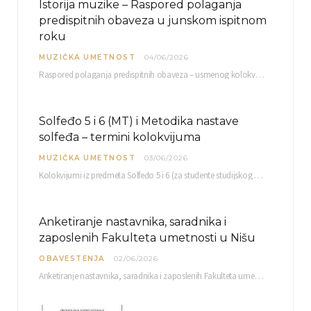
Istorija muzike – Raspored polaganja
predispitnih obaveza u junskom ispitnom
roku
MUZIČKA UMETNOST
04/06/2026
Raspored polaganja predispitnih obaveza – usmenog kolokvijuma i testa iz slušanja muzike – objavljen je…
Solfeđo 5 i 6 (MT) i Metodika nastave
solfeđa – termini kolokvijuma
MUZIČKA UMETNOST
03/06/2026
Kolokvijumi iz predmeta Solfeđo 5 i 6 (za studente studijskog programa Muzička teorija) i Metodika…
Anketiranje nastavnika, saradnika i
zaposlenih Fakulteta umetnosti u Nišu
OBAVESTENJA
02/06/2026
Anketiranje nastavnika, saradnika i zaposlenih Fakulteta umetnosti u Nišu radi sačinjavanja Izveštaja o samovrednovanju biće…