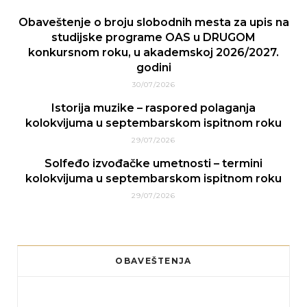
Obaveštenje o broju slobodnih mesta za upis na
studijske programe OAS u DRUGOM
konkursnom roku, u akademskoj 2026/2027.
godini
30/07/2026
Istorija muzike – raspored polaganja
kolokvijuma u septembarskom ispitnom roku
29/07/2026
Solfeđo izvođačke umetnosti – termini
kolokvijuma u septembarskom ispitnom roku
29/07/2026
OBAVEŠTENJA