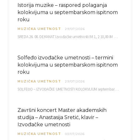
Istorija muzike – raspored polaganja
kolokvijuma u septembarskom ispitnom
roku
MUZIČKA UMETNOST
29/07/2026
SREDA 26. 08. DEKANAT Izvođačke umetnosti IM 1, 2 10,00 IM 3, 4 10,30 IM…
Solfeđo izvođačke umetnosti – termini
kolokvijuma u septembarskom ispitnom
roku
MUZIČKA UMETNOST
29/07/2026
SOLFEĐO – IZVOĐAČKE UMETNOSTI KOLOKVIJUM septembarski ispitni rok četvrtak, 03.09.2026. uč. br. 12 PISMENI…
Završni koncert Master akademskih
studija – Anastasija Sretić, klavir –
Izvođačke umetnosti
MUZIČKA UMETNOST
03/07/2026