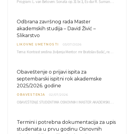
Program: L. van Betoven: Sonata op.31 br.3, Es-dur R. Šuman: Bečki karneval op.26 K. Debisi:…
Odbrana završnog rada Master
akademskih studija – David Živić –
Slikarstvo
LIKOVNE UMETNOSTI
03/07/2026
Tema: Kontrast sredina življenja Mentor: mr Bratislav Bašić, redovni profesor Sreda, 08.07.2026. u…
Obaveštenje o prijavi ispita za
septembarski ispitni rok akademske
2025/2026. godine
OBAVESTENJA
02/07/2026
OBAVEŠTENjE STUDENTIMA OSNOVNIH I MASTER AKADEMSKIH STUDIJA ELEKTRONSKA PRIJAVA ISPITA za septembarski ispitni rok za…
Termini i potrebna dokumentacija za upis
studenata u prvu godinu Osnovnih