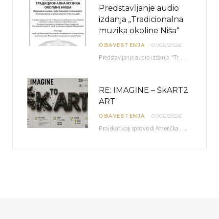
Predstavljanje audio
izdanja „Tradicionalna
muzika okoline Niša“
OBAVESTENJA
01/06/2026
Predstavljanje audio izdanja “Tradicionalna muzika okoline Niša” organizuje se u okviru projekta O-10-17 Muzičko nasleđe jugoistočne…
RE: IMAGINE – ŠkART2
ART
OBAVESTENJA
01/06/2026
Projekat koji sprovodi Američka privredna komora uz podrŝku kompanije Philip Morris International, sa ciljem povezivanja…