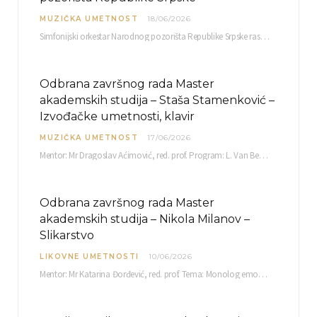
MUZIČKA UMETNOST
18/06/2026
Simfonijski orkestar Narodnog pozorišta Republike Srpske raspisuje javni poziv za učešće u projektu „CRESCENDO: Nova…
Odbrana završnog rada Master
akademskih studija – Staša Stamenković –
Izvođačke umetnosti, klavir
MUZIČKA UMETNOST
17/06/2026
Mentor: Mr Dragoslav Aćimović, red. prof. Program: L. Van Betoven: Sonata op. 31 br. 2 u…
Odbrana završnog rada Master
akademskih studija – Nikola Milanov –
Slikarstvo
LIKOVNE UMETNOSTI
10/06/2026
Mentor: Mr Katarina Đorđević, red. prof. Tema: Monolog emocija Sreda, 17. 06. 2026. u 15:30 sati Sala br. 12 Fakulteta umetnosti u Nišu, Kneginje…