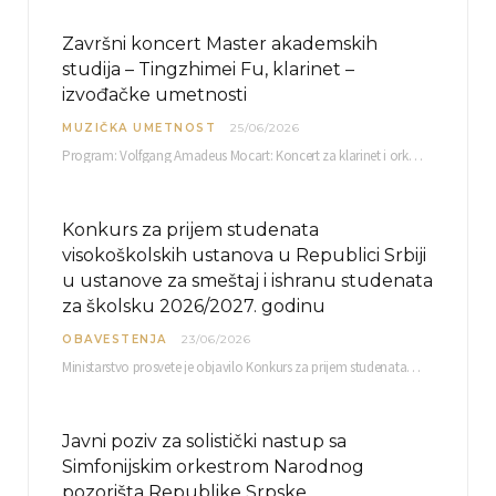
Završni koncert Master akademskih
studija – Tingzhimei Fu, klarinet –
izvođačke umetnosti
MUZIČKA UMETNOST
25/06/2026
Program: Volfgang Amadeus Mocart: Koncert za klarinet i orkestar, A-dur Mentor Miloš Mijatović, redovni profesor…
Konkurs za prijem studenata
visokoškolskih ustanova u Republici Srbiji
u ustanove za smeštaj i ishranu studenata
za školsku 2026/2027. godinu
OBAVESTENJA
23/06/2026
Ministarstvo prosvete je objavilo Konkurs za prijem studenata visokoškolskih ustanova u Republici Srbiji u ustanove…
Javni poziv za solistički nastup sa
Simfonijskim orkestrom Narodnog
pozorišta Republike Srpske