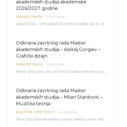
akademskih studija akademske
2026/2027. godine
OBAVESTENJA
02/07/2026
OBAVEŠTENjE – UPIS KANDIDATA U PRVU GODINU OAS 10, 13, 14, 15. i…
Odbrana završnog rada Master
akademskih studija – Aleksij Gorgiev –
Grafički dizajn
OBAVESTENJA
25/06/2026
Mentor: Sanja Dević, red. prof. Tema: Vizuelni identitet linije nutricionističkih proizvoda Vita+: Od ambalaže do multimedijalne komunikacije Petak, 03. 07.…
Odbrana završnog rada Master
akademskih studija – Milan Stanković –
Muzička teorija
MUZIČKA UMETNOST
25/06/2026
Tema: Uloga klavirske pratnje u nastavi solfeđa u prvom ciklusu osnovne muzičke škole Mentor…