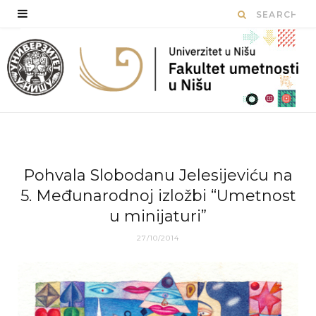
Pohvala Slobodanu Jelesijeviću na
5. Međunarodnoj izložbi “Umetnost
u minijaturi”
27/10/2014