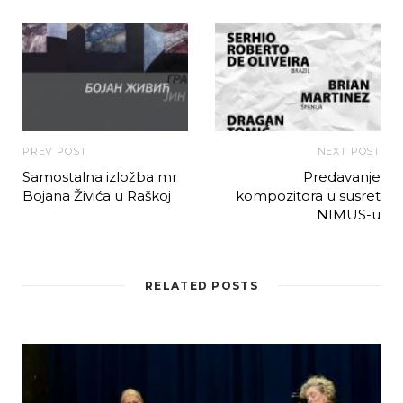
PREV POST
NEXT POST
Samostalna izložba mr
Predavanje
Bojana Živića u Raškoj
kompozitora u susret
NIMUS-u
RELATED POSTS