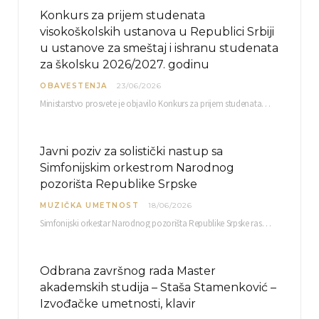
Konkurs za prijem studenata
visokoškolskih ustanova u Republici Srbiji
u ustanove za smeštaj i ishranu studenata
za školsku 2026/2027. godinu
OBAVESTENJA
23/06/2026
Ministarstvo prosvete je objavilo Konkurs za prijem studenata visokoškolskih ustanova u Republici Srbiji u ustanove…
Javni poziv za solistički nastup sa
Simfonijskim orkestrom Narodnog
pozorišta Republike Srpske
MUZIČKA UMETNOST
18/06/2026
Simfonijski orkestar Narodnog pozorišta Republike Srpske raspisuje javni poziv za učešće u projektu „CRESCENDO: Nova…
Odbrana završnog rada Master
akademskih studija – Staša Stamenković –
Izvođačke umetnosti, klavir