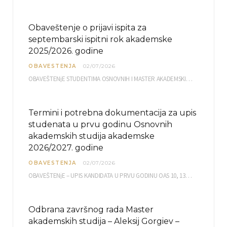
Obaveštenje o prijavi ispita za
septembarski ispitni rok akademske
2025/2026. godine
OBAVESTENJA
02/07/2026
OBAVEŠTENjE STUDENTIMA OSNOVNIH I MASTER AKADEMSKIH STUDIJA ELEKTRONSKA PRIJAVA ISPITA za septembarski ispitni rok za…
Termini i potrebna dokumentacija za upis
studenata u prvu godinu Osnovnih
akademskih studija akademske
2026/2027. godine
OBAVESTENJA
02/07/2026
OBAVEŠTENjE – UPIS KANDIDATA U PRVU GODINU OAS 10, 13, 14, 15. i…
Odbrana završnog rada Master
akademskih studija – Aleksij Gorgiev –