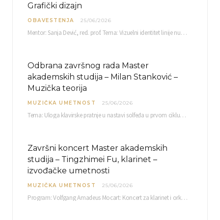
Grafički dizajn
OBAVESTENJA
25/06/2026
Mentor: Sanja Dević, red. prof. Tema: Vizuelni identitet linije nutricionističkih proizvoda Vita+: Od ambalaže do multimedijalne komunikacije Petak, 03. 07.…
Odbrana završnog rada Master
akademskih studija – Milan Stanković –
Muzička teorija
MUZIČKA UMETNOST
25/06/2026
Tema: Uloga klavirske pratnje u nastavi solfeđa u prvom ciklusu osnovne muzičke škole Mentor…
Završni koncert Master akademskih
studija – Tingzhimei Fu, klarinet –
izvođačke umetnosti
MUZIČKA UMETNOST
25/06/2026
Program: Volfgang Amadeus Mocart: Koncert za klarinet i orkestar, A-dur Mentor Miloš Mijatović, redovni profesor…