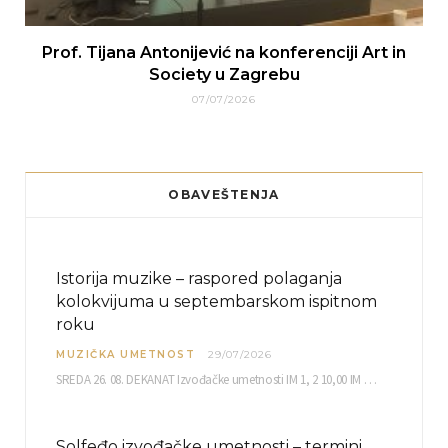
Prof. Tijana Antonijević na konferenciji Art in
Society u Zagrebu
07/07/2026
OBAVEŠTENJA
Istorija muzike – raspored polaganja
kolokvijuma u septembarskom ispitnom
roku
MUZIČKA UMETNOST
29/07/2026
SREDA 26. 08. DEKANAT Izvođačke umetnosti IM 1, 2 10,00 IM 3, 4 10,30 IM…
Solfeđo izvođačke umetnosti – termini