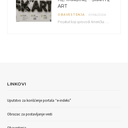
ART
OBAVESTENJA
01/06/2026
Projekat koji sprovodi Američka privredna komora uz podrŝku kompanije Philip Morris International, sa ciljem povezivanja…
LINKOVI
Uputstvo za korišćenje portala “e-indeks”
Obrazac za postavljanje vesti
Obavestenja