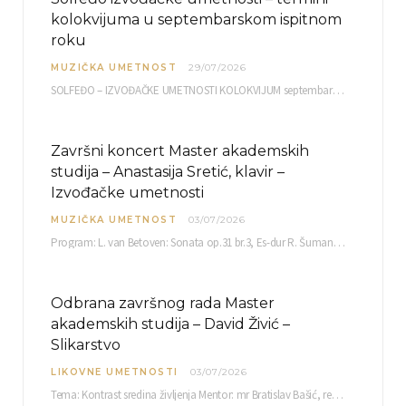
kolokvijuma u septembarskom ispitnom
roku
MUZIČKA UMETNOST
29/07/2026
SOLFEĐO – IZVOĐAČKE UMETNOSTI KOLOKVIJUM septembarski ispitni rok četvrtak, 03.09.2026. uč. br. 12 PISMENI…
Završni koncert Master akademskih
studija – Anastasija Sretić, klavir –
Izvođačke umetnosti
MUZIČKA UMETNOST
03/07/2026
Program: L. van Betoven: Sonata op.31 br.3, Es-dur R. Šuman: Bečki karneval op.26 K. Debisi:…
Odbrana završnog rada Master
akademskih studija – David Živić –
Slikarstvo
LIKOVNE UMETNOSTI
03/07/2026
Tema: Kontrast sredina življenja Mentor: mr Bratislav Bašić, redovni profesor Sreda, 08.07.2026. u…