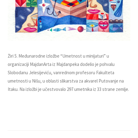
Žiri 5. Međunarodne izložbe “Umetnost u minijaturi” u
organizaciji MajdanArta iz Majdanpeka dodelio je pohvalu
Slobodanu Jelesijeviću, vanrednom profesoru Fakulteta
umetnosti u Nišu, u oblasti slikarstva za akvarel Putovanje na
Itaku.
Na izložbi je učestvovalo 297 umetnika iz 33 strane zemlje.