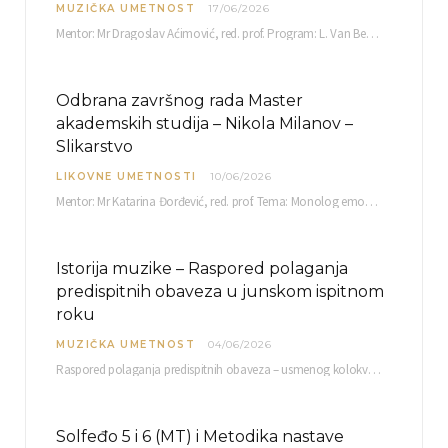
MUZIČKA UMETNOST
17/06/2026
Mentor: Mr Dragoslav Aćimović, red. prof. Program: L. Van Betoven: Sonata op. 31 br. 2 u…
Odbrana završnog rada Master
akademskih studija – Nikola Milanov –
Slikarstvo
LIKOVNE UMETNOSTI
10/06/2026
Mentor: Mr Katarina Đorđević, red. prof. Tema: Monolog emocija Sreda, 17. 06. 2026. u 15:30 sati Sala br. 12 Fakulteta umetnosti u Nišu, Kneginje…
Istorija muzike – Raspored polaganja
predispitnih obaveza u junskom ispitnom
roku
MUZIČKA UMETNOST
04/06/2026
Raspored polaganja predispitnih obaveza – usmenog kolokvijuma i testa iz slušanja muzike – objavljen je…
Solfeđo 5 i 6 (MT) i Metodika nastave