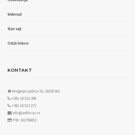
Webmail
Stari sajt
Ostali linkovi
KONTAKT
Kneginje Ljubice 10, 18105 Niš
+381 18 522 396
+381 18 513 272
info@artf.ni.ac.rs
PIB: 101756652