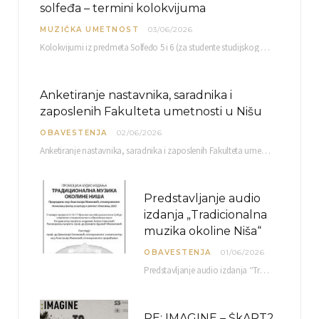
solfeđa – termini kolokvijuma
MUZIČKA UMETNOST
03/06/2026
Kolokvijumi iz predmeta Solfeđo 5 i 6 (za studente studijskog programa Muzička teorija) i Metodika…
Anketiranje nastavnika, saradnika i
zaposlenih Fakulteta umetnosti u Nišu
OBAVESTENJA
02/06/2026
Anketiranje nastavnika, saradnika i zaposlenih Fakulteta umetnosti u Nišu radi sačinjavanja Izveštaja o samovrednovanju biće…
Predstavljanje audio
izdanja „Tradicionalna
muzika okoline Niša“
OBAVESTENJA
01/06/2026
Predstavljanje audio izdanja “Tradicionalna muzika okoline Niša” organizuje se u okviru projekta O-10-17 Muzičko nasleđe jugoistočne…
RE: IMAGINE – ŠkART2