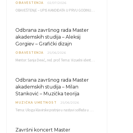
OBAVESTENJA
02/07/2026
OBAVEŠTENjE – UPIS KANDIDATA U PRVU GODINU OAS 10, 13, 14, 15. i…
Odbrana završnog rada Master
akademskih studija – Aleksij
Gorgiev – Grafički dizajn
OBAVESTENJA
25/06/2026
Mentor: Sanja Dević, red. prof. Tema: Vizuelni identitet linije nutricionističkih proizvoda Vita+: Od ambalaže do multimedijalne komunikacije Petak, 03. 07.…
Odbrana završnog rada Master
akademskih studija – Milan
Stanković – Muzička teorija
MUZIČKA UMETNOST
25/06/2026
Tema: Uloga klavirske pratnje u nastavi solfeđa u prvom ciklusu osnovne muzičke škole Mentor…
Završni koncert Master