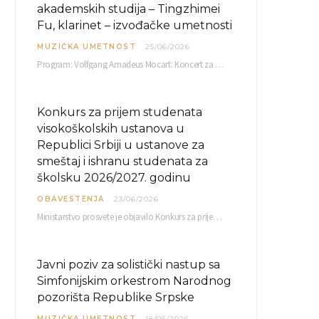
akademskih studija – Tingzhimei
Fu, klarinet – izvođačke umetnosti
MUZIČKA UMETNOST
25/06/2026
Program: Volfgang Amadeus Mocart: Koncert za klarinet i orkestar, A-dur Mentor Miloš Mijatović, redovni profesor…
Konkurs za prijem studenata
visokoškolskih ustanova u
Republici Srbiji u ustanove za
smeštaj i ishranu studenata za
školsku 2026/2027. godinu
OBAVESTENJA
23/06/2026
Ministarstvo prosvete je objavilo Konkurs za prijem studenata visokoškolskih ustanova u Republici Srbiji u ustanove…
Javni poziv za solistički nastup sa
Simfonijskim orkestrom Narodnog
pozorišta Republike Srpske
MUZIČKA UMETNOST
18/06/2026