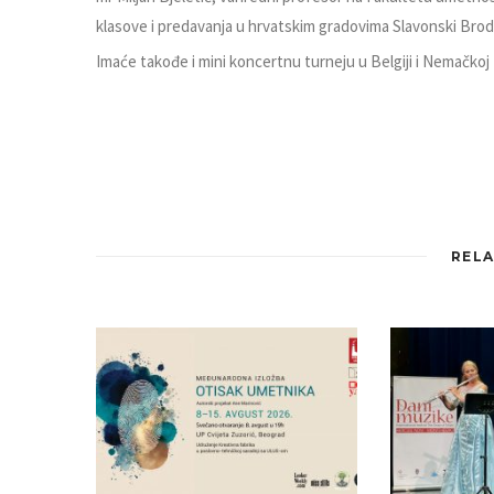
klasove i predavanja u hrvatskim gradovima Slavonski Brod,
Imaće takođe i mini koncertnu turneju u Belgiji i Nemačkoj
RELA