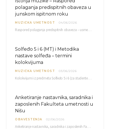
Istorija muzike – Raspored
polaganja predispitnih obaveza u
junskom ispitnom roku
MUZIČKA UMETNOST
04/06/2026
Raspored polaganja predispitnih obaveza – usmenog kolokvijuma i testa iz slušanja muzike – objavljen je…
Solfeđo 5 i 6 (MT) i Metodika
nastave solfeđa – termini
kolokvijuma
MUZIČKA UMETNOST
03/06/2026
Kolokvijumi iz predmeta Solfeđo 5 i 6 (za studente studijskog programa Muzička teorija) i Metodika…
Anketiranje nastavnika, saradnika i
zaposlenih Fakulteta umetnosti u
Nišu
OBAVESTENJA
02/06/2026
Anketiranje nastavnika, saradnika i zaposlenih Fakulteta umetnosti u Nišu radi sačinjavanja Izveštaja o samovrednovanju biće…