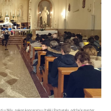
i u Nišu, nakon koncerata u Italiji i Portugalu, održaće master