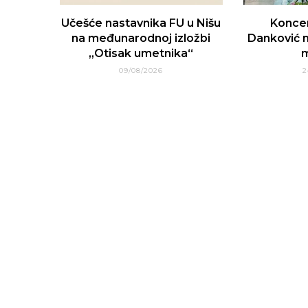
Učešće nastavnika FU u Nišu
Konce
na međunarodnoj izložbi
Danković n
„Otisak umetnika“
m
09/08/2026
2