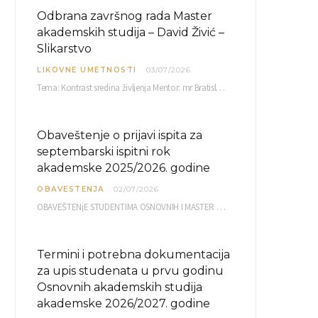
Odbrana završnog rada Master
akademskih studija – David Živić –
Slikarstvo
LIKOVNE UMETNOSTI
03/07/2026
Tema: Kontrast sredina življenja Mentor: mr Bratislav Bašić, redovni profesor Sreda, 08.07.2026. u…
Obaveštenje o prijavi ispita za
septembarski ispitni rok
akademske 2025/2026. godine
OBAVESTENJA
02/07/2026
OBAVEŠTENjE STUDENTIMA OSNOVNIH I MASTER AKADEMSKIH STUDIJA ELEKTRONSKA PRIJAVA ISPITA za septembarski ispitni rok za…
Termini i potrebna dokumentacija
za upis studenata u prvu godinu
Osnovnih akademskih studija
akademske 2026/2027. godine