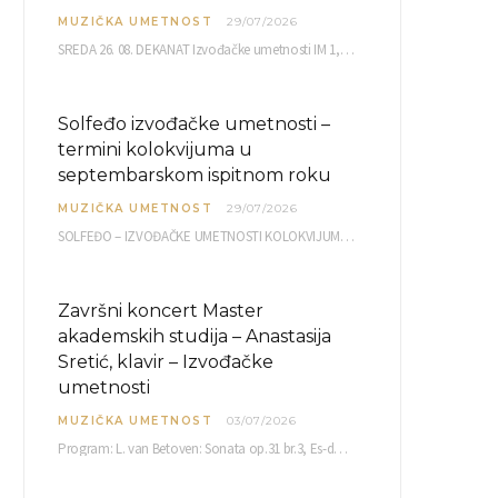
MUZIČKA UMETNOST
29/07/2026
SREDA 26. 08. DEKANAT Izvođačke umetnosti IM 1, 2 10,00 IM 3, 4 10,30 IM…
Solfeđo izvođačke umetnosti –
termini kolokvijuma u
septembarskom ispitnom roku
MUZIČKA UMETNOST
29/07/2026
SOLFEĐO – IZVOĐAČKE UMETNOSTI KOLOKVIJUM septembarski ispitni rok četvrtak, 03.09.2026. uč. br. 12 PISMENI…
Završni koncert Master
akademskih studija – Anastasija
Sretić, klavir – Izvođačke
umetnosti
MUZIČKA UMETNOST
03/07/2026
Program: L. van Betoven: Sonata op.31 br.3, Es-dur R. Šuman: Bečki karneval op.26 K. Debisi:…