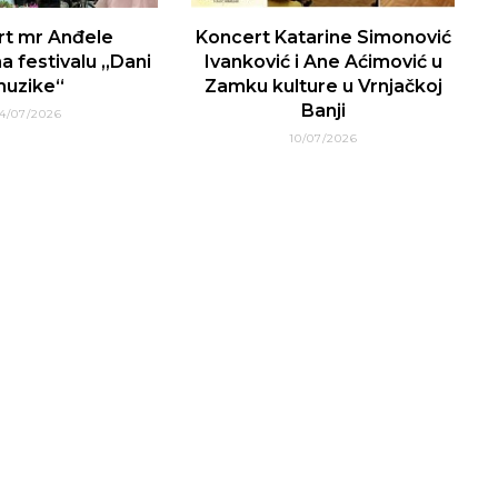
rt mr Anđele
Koncert Katarine Simonović
a festivalu „Dani
Ivanković i Ane Aćimović u
uzike“
Zamku kulture u Vrnjačkoj
Banji
4/07/2026
10/07/2026