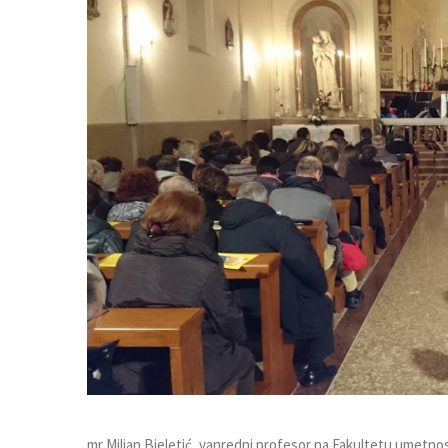
mr Miljan Bjeletić, vanredni profesor na Fakultetu umetnost