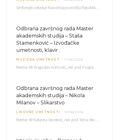
Simfonijski orkestar Narodnog pozorišta Republike Srpske raspisuje javni poziv za učešće u projektu „CRESCENDO: Nova…
Odbrana završnog rada Master
akademskih studija – Staša
Stamenković – Izvođačke
umetnosti, klavir
MUZIČKA UMETNOST
17/06/2026
Mentor: Mr Dragoslav Aćimović, red. prof. Program: L. Van Betoven: Sonata op. 31 br. 2 u…
Odbrana završnog rada Master
akademskih studija – Nikola
Milanov – Slikarstvo
LIKOVNE UMETNOSTI
10/06/2026
Mentor: Mr Katarina Đorđević, red. prof. Tema: Monolog emocija Sreda, 17. 06. 2026. u 15:30 sati Sala br. 12 Fakulteta umetnosti u Nišu, Kneginje…