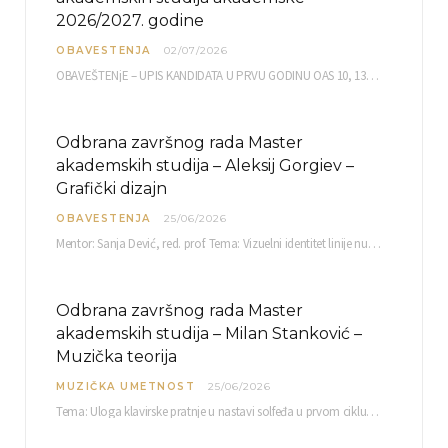
2026/2027. godine
OBAVESTENJA
02/07/2026
OBAVEŠTENjE – UPIS KANDIDATA U PRVU GODINU OAS 10, 13, 14, 15. i…
Odbrana završnog rada Master
akademskih studija – Aleksij Gorgiev –
Grafički dizajn
OBAVESTENJA
25/06/2026
Mentor: Sanja Dević, red. prof. Tema: Vizuelni identitet linije nutricionističkih proizvoda Vita+: Od ambalaže do multimedijalne komunikacije Petak, 03. 07.…
Odbrana završnog rada Master
akademskih studija – Milan Stanković –
Muzička teorija
MUZIČKA UMETNOST
25/06/2026
Tema: Uloga klavirske pratnje u nastavi solfeđa u prvom ciklusu osnovne muzičke škole Mentor…