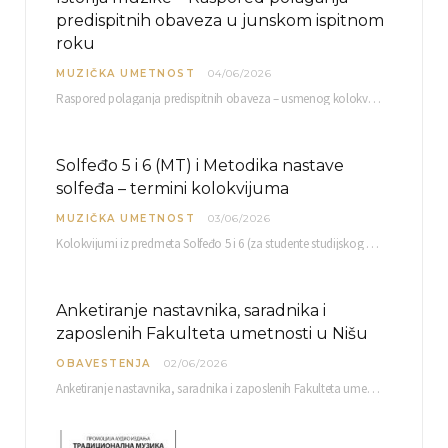
predispitnih obaveza u junskom ispitnom
roku
MUZIČKA UMETNOST
04/06/2026
Raspored polaganja predispitnih obaveza – usmenog kolokvijuma i testa iz slušanja muzike – objavljen je…
Solfeđo 5 i 6 (MT) i Metodika nastave
solfeđa – termini kolokvijuma
MUZIČKA UMETNOST
03/06/2026
Kolokvijumi iz predmeta Solfeđo 5 i 6 (za studente studijskog programa Muzička teorija) i Metodika…
Anketiranje nastavnika, saradnika i
zaposlenih Fakulteta umetnosti u Nišu
OBAVESTENJA
02/06/2026
Anketiranje nastavnika, saradnika i zaposlenih Fakulteta umetnosti u Nišu radi sačinjavanja Izveštaja o samovrednovanju biće…