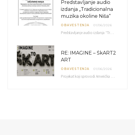
Predstavljanje audio
izdanja „Tradicionalna
muzika okoline Niša“
OBAVESTENJA
01/06/2026
Predstavljanje audio izdanja “Tradicionalna muzika okoline Niša” organizuje se u okviru projekta O-10-17 Muzičko nasleđe jugoistočne…
RE: IMAGINE – ŠkART2
ART
OBAVESTENJA
01/06/2026
Projekat koji sprovodi Američka privredna komora uz podrŝku kompanije Philip Morris International, sa ciljem povezivanja…