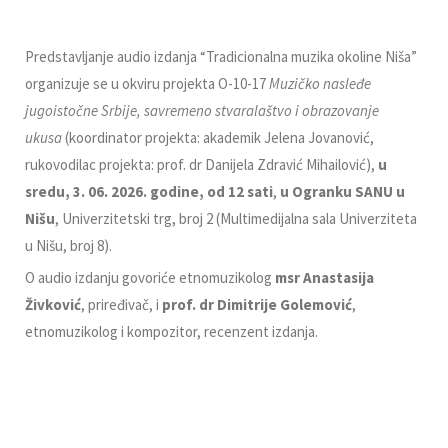
Predstavljanje audio izdanja “Tradicionalna muzika okoline Niša”
organizuje se u okviru projekta O-10-17
Muzičko nasleđe
jugoistočne Srbije, savremeno stvaralaštvo i obrazovanje
ukusa
(koordinator projekta: akademik Jelena Jovanović,
rukovodilac projekta: prof. dr Danijela Zdravić Mihailović),
u
sredu, 3. 06. 2026. godine,
od 12 sati
,
u Ogranku SANU u
Nišu
, Univerzitetski trg, broj 2 (Multimedijalna sala Univerziteta
u Nišu, broj 8).
O audio izdanju govoriće etnomuzikolog
msr Anastasija
Živković
, priređivač, i
prof. dr Dimitrije Golemović
,
etnomuzikolog i kompozitor, recenzent izdanja.