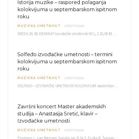
Istorija muzike – raspored polaganja
kolokvijuma u septembarskom ispitnom
roku
MUZIČKA UMETNOST
29/07/2026
SREDA 26. 08. DEKANAT Izvođačke umetnosti IM 1, 2 10,00 IM 3, 4 10,30 IM…
Solfeđo izvođačke umetnosti – termini
kolokvijuma u septembarskom ispitnom
roku
MUZIČKA UMETNOST
29/07/2026
SOLFEĐO – IZVOĐAČKE UMETNOSTI KOLOKVIJUM septembarski ispitni rok četvrtak, 03.09.2026. uč. br. 12 PISMENI…
Završni koncert Master akademskih
studija – Anastasija Sretić, klavir –
Izvođačke umetnosti
MUZIČKA UMETNOST
03/07/2026
Program: L. van Betoven: Sonata op.31 br.3, Es-dur R. Šuman: Bečki karneval op.26 K. Debisi:…