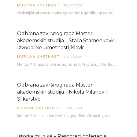
MUZIČKA UMETNOST
18/06/2026
Simfonijski orkestar Narodnog pozorišta Republike Srpske raspisuje javni poziv za učešće u projektu „CRESCENDO: Nova…
Odbrana završnog rada Master
akademskih studija – Staša Stamenković –
Izvođačke umetnosti, klavir
MUZIČKA UMETNOST
17/06/2026
Mentor: Mr Dragoslav Aćimović, red. prof. Program: L. Van Betoven: Sonata op. 31 br. 2 u…
Odbrana završnog rada Master
akademskih studija – Nikola Milanov –
Slikarstvo
LIKOVNE UMETNOSTI
10/06/2026
Mentor: Mr Katarina Đorđević, red. prof. Tema: Monolog emocija Sreda, 17. 06. 2026. u 15:30 sati Sala br. 12 Fakulteta umetnosti u Nišu, Kneginje…
Istorija muzike – Raspored polaganja