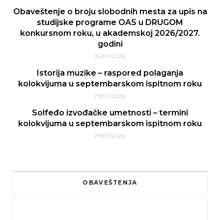
Obaveštenje o broju slobodnih mesta za upis na
studijske programe OAS u DRUGOM
konkursnom roku, u akademskoj 2026/2027.
godini
30/07/2026
Istorija muzike – raspored polaganja
kolokvijuma u septembarskom ispitnom roku
29/07/2026
Solfeđo izvođačke umetnosti – termini
kolokvijuma u septembarskom ispitnom roku
29/07/2026
OBAVEŠTENJA