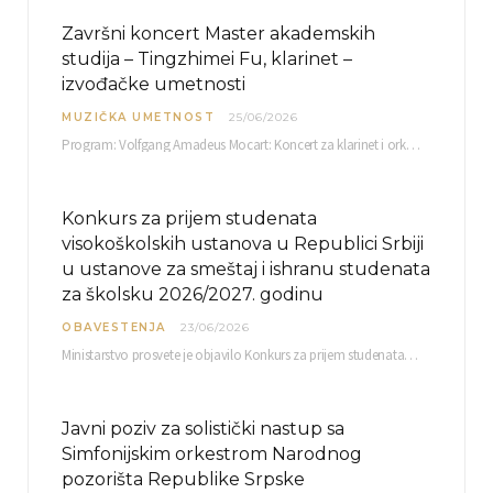
Završni koncert Master akademskih
studija – Tingzhimei Fu, klarinet –
izvođačke umetnosti
MUZIČKA UMETNOST
25/06/2026
Program: Volfgang Amadeus Mocart: Koncert za klarinet i orkestar, A-dur Mentor Miloš Mijatović, redovni profesor…
Konkurs za prijem studenata
visokoškolskih ustanova u Republici Srbiji
u ustanove za smeštaj i ishranu studenata
za školsku 2026/2027. godinu
OBAVESTENJA
23/06/2026
Ministarstvo prosvete je objavilo Konkurs za prijem studenata visokoškolskih ustanova u Republici Srbiji u ustanove…
Javni poziv za solistički nastup sa
Simfonijskim orkestrom Narodnog
pozorišta Republike Srpske