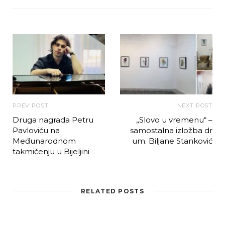
PREV POST
NEXT POST
Druga nagrada Petru
„Slovo u vremenu“ –
Pavloviću na
samostalna izložba dr
Međunarodnom
um. Biljane Stanković
takmičenju u Bijeljini
RELATED POSTS