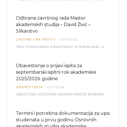
Odbrana završnog rada Master
akademskih studija – David Živić –
Slikarstvo
LIKOVNE UMETNOSTI
03/07/2026
Tema: Kontrast sredina življenja Mentor: mr Bratislav Bašić, redovni profesor Sreda, 08.07.2026. u…
Obaveštenje o prijavi ispita za
septembarski ispitni rok akademske
2025/2026. godine
OBAVESTENJA
02/07/2026
OBAVEŠTENjE STUDENTIMA OSNOVNIH I MASTER AKADEMSKIH STUDIJA ELEKTRONSKA PRIJAVA ISPITA za septembarski ispitni rok za…
Termini i potrebna dokumentacija za upis
studenata u prvu godinu Osnovnih
akademskih studija akademske