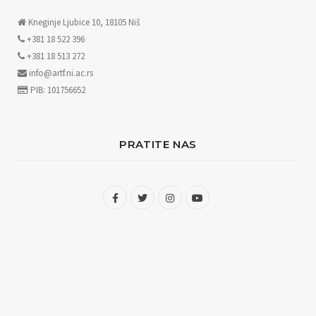
Kneginje Ljubice 10, 18105 Niš
+381 18 522 396
+381 18 513 272
info@artf.ni.ac.rs
PIB: 101756652
PRATITE NAS
F
T
I
Y
a
w
n
o
c
i
s
u
e
t
t
T
b
t
a
u