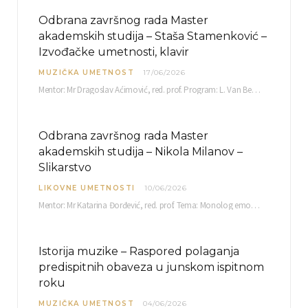
Odbrana završnog rada Master
akademskih studija – Staša Stamenković –
Izvođačke umetnosti, klavir
MUZIČKA UMETNOST
17/06/2026
Mentor: Mr Dragoslav Aćimović, red. prof. Program: L. Van Betoven: Sonata op. 31 br. 2 u…
Odbrana završnog rada Master
akademskih studija – Nikola Milanov –
Slikarstvo
LIKOVNE UMETNOSTI
10/06/2026
Mentor: Mr Katarina Đorđević, red. prof. Tema: Monolog emocija Sreda, 17. 06. 2026. u 15:30 sati Sala br. 12 Fakulteta umetnosti u Nišu, Kneginje…
Istorija muzike – Raspored polaganja
predispitnih obaveza u junskom ispitnom
roku
MUZIČKA UMETNOST
04/06/2026