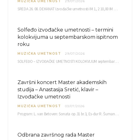
MUZIČKA UMETNOST
29/07/2026
SREDA 26. 08. DEKANAT Izvođačke umetnosti IM 1, 2 10,00 IM 3, 4 10,30 IM…
Solfeđo izvođačke umetnosti – termini
kolokvijuma u septembarskom ispitnom
roku
MUZIČKA UMETNOST
29/07/2026
SOLFEĐO – IZVOĐAČKE UMETNOSTI KOLOKVIJUM septembarski ispitni rok četvrtak, 03.09.2026. uč. br. 12 PISMENI…
Završni koncert Master akademskih
studija – Anastasija Sretić, klavir –
Izvođačke umetnosti
MUZIČKA UMETNOST
03/07/2026
Program: L. van Betoven: Sonata op.31 br.3, Es-dur R. Šuman: Bečki karneval op.26 K. Debisi:…
Odbrana završnog rada Master