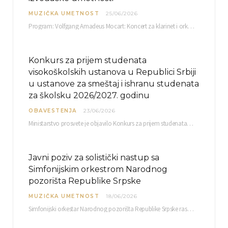
MUZIČKA UMETNOST
25/06/2026
Program: Volfgang Amadeus Mocart: Koncert za klarinet i orkestar, A-dur Mentor Miloš Mijatović, redovni profesor…
Konkurs za prijem studenata
visokoškolskih ustanova u Republici Srbiji
u ustanove za smeštaj i ishranu studenata
za školsku 2026/2027. godinu
OBAVESTENJA
23/06/2026
Ministarstvo prosvete je objavilo Konkurs za prijem studenata visokoškolskih ustanova u Republici Srbiji u ustanove…
Javni poziv za solistički nastup sa
Simfonijskim orkestrom Narodnog
pozorišta Republike Srpske
MUZIČKA UMETNOST
18/06/2026
Simfonijski orkestar Narodnog pozorišta Republike Srpske raspisuje javni poziv za učešće u projektu „CRESCENDO: Nova…