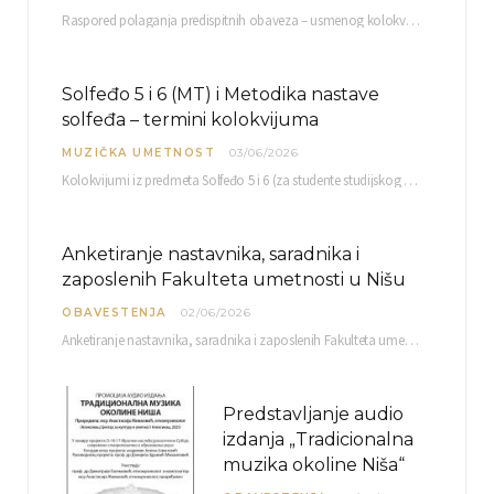
Raspored polaganja predispitnih obaveza – usmenog kolokvijuma i testa iz slušanja muzike – objavljen je…
Solfeđo 5 i 6 (MT) i Metodika nastave
solfeđa – termini kolokvijuma
MUZIČKA UMETNOST
03/06/2026
Kolokvijumi iz predmeta Solfeđo 5 i 6 (za studente studijskog programa Muzička teorija) i Metodika…
Anketiranje nastavnika, saradnika i
zaposlenih Fakulteta umetnosti u Nišu
OBAVESTENJA
02/06/2026
Anketiranje nastavnika, saradnika i zaposlenih Fakulteta umetnosti u Nišu radi sačinjavanja Izveštaja o samovrednovanju biće…
Predstavljanje audio
izdanja „Tradicionalna
muzika okoline Niša“