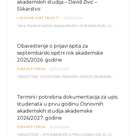
akademskih studija – David Živić –
Slikarstvo
LIKOVNE UMETNOSTI
03/07/2026
Tema: Kontrast sredina življenja Mentor: mr Bratislav Bašić, redovni profesor Sreda, 08.07.2026. u…
Obaveštenje o prijavi ispita za
septembarski ispitni rok akademske
2025/2026. godine
OBAVESTENJA
02/07/2026
OBAVEŠTENjE STUDENTIMA OSNOVNIH I MASTER AKADEMSKIH STUDIJA ELEKTRONSKA PRIJAVA ISPITA za septembarski ispitni rok za…
Termini i potrebna dokumentacija za upis
studenata u prvu godinu Osnovnih
akademskih studija akademske
2026/2027. godine
OBAVESTENJA
02/07/2026
OBAVEŠTENjE – UPIS KANDIDATA U PRVU GODINU OAS 10, 13, 14, 15. i…