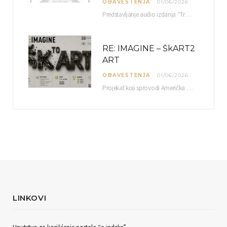
OBAVESTENJA
01/06/2026
Predstavljanje audio izdanja “Tradicionalna muzika okoline Niša” organizuje se u okviru projekta O-10-17 Muzičko nasleđe jugoistočne…
RE: IMAGINE – ŠkART2
ART
OBAVESTENJA
01/06/2026
Projekat koji sprovodi Američka privredna komora uz podrŝku kompanije Philip Morris International, sa ciljem povezivanja…
LINKOVI