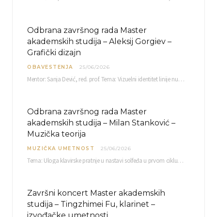
Odbrana završnog rada Master
akademskih studija – Aleksij Gorgiev –
Grafički dizajn
OBAVESTENJA
25/06/2026
Mentor: Sanja Dević, red. prof. Tema: Vizuelni identitet linije nutricionističkih proizvoda Vita+: Od ambalaže do multimedijalne komunikacije Petak, 03. 07.…
Odbrana završnog rada Master
akademskih studija – Milan Stanković –
Muzička teorija
MUZIČKA UMETNOST
25/06/2026
Tema: Uloga klavirske pratnje u nastavi solfeđa u prvom ciklusu osnovne muzičke škole Mentor…
Završni koncert Master akademskih
studija – Tingzhimei Fu, klarinet –
izvođačke umetnosti