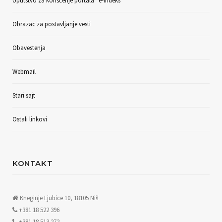
Uputstvo za korišćenje portala “e-indeks”
Obrazac za postavljanje vesti
Obavestenja
Webmail
Stari sajt
Ostali linkovi
KONTAKT
Kneginje Ljubice 10, 18105 Niš
+381 18 522 396
+381 18 513 272