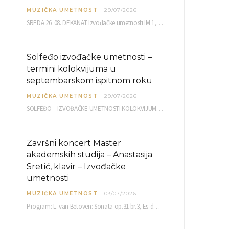
MUZIČKA UMETNOST
29/07/2026
SREDA 26. 08. DEKANAT Izvođačke umetnosti IM 1, 2 10,00 IM 3, 4 10,30 IM…
Solfeđo izvođačke umetnosti –
termini kolokvijuma u
septembarskom ispitnom roku
MUZIČKA UMETNOST
29/07/2026
SOLFEĐO – IZVOĐAČKE UMETNOSTI KOLOKVIJUM septembarski ispitni rok četvrtak, 03.09.2026. uč. br. 12 PISMENI…
Završni koncert Master
akademskih studija – Anastasija
Sretić, klavir – Izvođačke
umetnosti
MUZIČKA UMETNOST
03/07/2026
Program: L. van Betoven: Sonata op.31 br.3, Es-dur R. Šuman: Bečki karneval op.26 K. Debisi:…