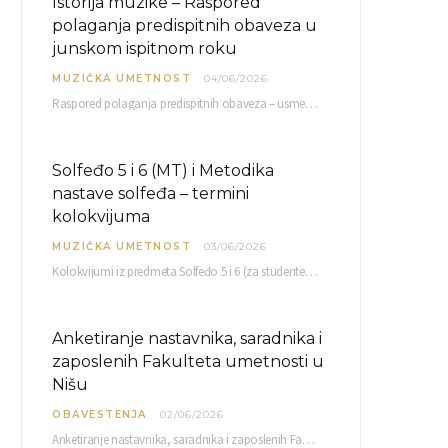
Istorija muzike – Raspored
polaganja predispitnih obaveza u
junskom ispitnom roku
MUZIČKA UMETNOST
04/06/2026
Raspored polaganja predispitnih obaveza – usmenog kolokvijuma i testa iz slušanja muzike – objavljen je…
Solfeđo 5 i 6 (MT) i Metodika
nastave solfeđa – termini
kolokvijuma
MUZIČKA UMETNOST
03/06/2026
Kolokvijumi iz predmeta Solfeđo 5 i 6 (za studente studijskog programa Muzička teorija) i Metodika…
Anketiranje nastavnika, saradnika i
zaposlenih Fakulteta umetnosti u
Nišu
OBAVESTENJA
02/06/2026
Anketiranje nastavnika, saradnika i zaposlenih Fakulteta umetnosti u Nišu radi sačinjavanja Izveštaja o samovrednovanju biće…