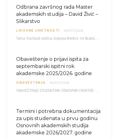
Odbrana završnog rada Master
akademskih studija – David Živić –
Slikarstvo
LIKOVNE UMETNOSTI
03/07/2026
Tema: Kontrast sredina življenja Mentor: mr Bratislav Bašić, redovni profesor Sreda, 08.07.2026. u…
Obaveštenje o prijavi ispita za
septembarski ispitni rok
akademske 2025/2026. godine
OBAVESTENJA
02/07/2026
OBAVEŠTENjE STUDENTIMA OSNOVNIH I MASTER AKADEMSKIH STUDIJA ELEKTRONSKA PRIJAVA ISPITA za septembarski ispitni rok za…
Termini i potrebna dokumentacija
za upis studenata u prvu godinu
Osnovnih akademskih studija
akademske 2026/2027. godine