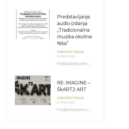
Predstavljanje
audio izdanja
„Tradicionalna
muzika okoline
Niša“
OBAVESTENJA
01/06/2026
Predstavljanje audio izdanja “Tradicionalna muzika okoline Niša” organizuje se u okviru projekta O-10-17 Muzičko nasleđe jugoistočne…
RE: IMAGINE –
ŠkART2 ART
OBAVESTENJA
01/06/2026
Projekat koji sprovodi Američka privredna komora uz podrŝku kompanije Philip Morris International, sa ciljem povezivanja…