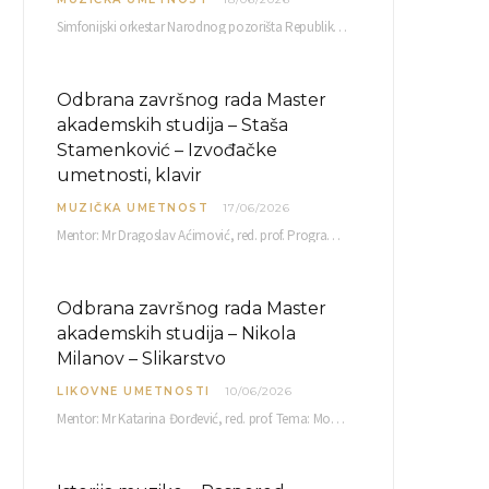
Simfonijski orkestar Narodnog pozorišta Republike Srpske raspisuje javni poziv za učešće u projektu „CRESCENDO: Nova…
Odbrana završnog rada Master
akademskih studija – Staša
Stamenković – Izvođačke
umetnosti, klavir
MUZIČKA UMETNOST
17/06/2026
Mentor: Mr Dragoslav Aćimović, red. prof. Program: L. Van Betoven: Sonata op. 31 br. 2 u…
Odbrana završnog rada Master
akademskih studija – Nikola
Milanov – Slikarstvo
LIKOVNE UMETNOSTI
10/06/2026
Mentor: Mr Katarina Đorđević, red. prof. Tema: Monolog emocija Sreda, 17. 06. 2026. u 15:30 sati Sala br. 12 Fakulteta umetnosti u Nišu, Kneginje…