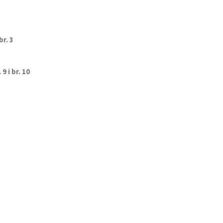
r. 3
 9 i br. 10