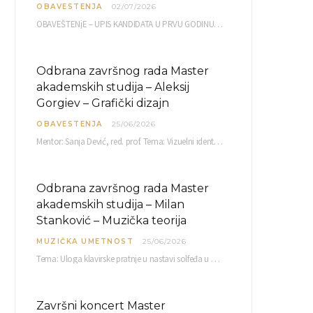
OBAVESTENJA
02/07/2026
OBAVEŠTENjE – UPIS KANDIDATA U PRVU GODINU OAS 10, 13, 14, 15. i…
Odbrana završnog rada Master
akademskih studija – Aleksij
Gorgiev – Grafički dizajn
OBAVESTENJA
25/06/2026
Mentor: Sanja Dević, red. prof. Tema: Vizuelni identitet linije nutricionističkih proizvoda Vita+: Od ambalaže do multimedijalne komunikacije Petak, 03. 07.…
Odbrana završnog rada Master
akademskih studija – Milan
Stanković – Muzička teorija
MUZIČKA UMETNOST
25/06/2026
Tema: Uloga klavirske pratnje u nastavi solfeđa u prvom ciklusu osnovne muzičke škole Mentor…
Završni koncert Master