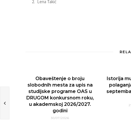
Lena Takić
RELA
Obaveštenje o broju
Istorija m
slobodnih mesta za upis na
polaganj
studijske programe OAS u
septemba
DRUGOM konkursnom roku,
u akademskoj 2026/2027.
2
godini
30/07/2026