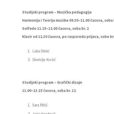
Studijski program – Muzička
pedagogija
Harmonija i Teorija muzike 09.30–11.00 časova, soba b
Solfeđo 11.15–12.00 časova, soba br. 2
Klavir od 12.30 časova
,
po rasporedu prijava
, sobe br.
Luka Dimić
Dimitrije Krstić
Studijski program – Grafički dizajn
1
1
.00–13.
15
časova, soba br. 12
Sara Mitić
Janja Đorđević