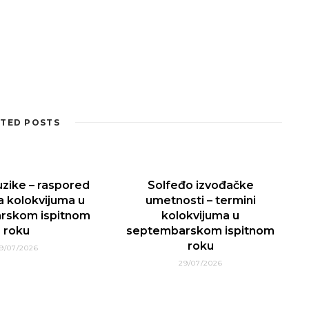
TED POSTS
uzike – raspored
Solfeđo izvođačke
a kolokvijuma u
umetnosti – termini
rskom ispitnom
kolokvijuma u
roku
septembarskom ispitnom
roku
9/07/2026
29/07/2026