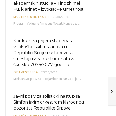
akademskih studija – Tingzhimei
Fu, klarinet – izvođačke umetnosti
MUZIČKA UMETNOST
25/06/2026
Program: Volfgang Amadeus Mocart: Koncert za klarinet i orkestar, A-dur Mentor Miloš Mijatović, redovni profesor…
Konkurs za prijem studenata
visokoškolskih ustanova u
Republici Srbiji u ustanove za
smeštaj i ishranu studenata za
školsku 2026/2027. godinu
OBAVESTENJA
23/06/2026
Ministarstvo prosvete je objavilo Konkurs za prijem studenata visokoškolskih ustanova u Republici Srbiji u ustanove…
Javni poziv za solistički nastup sa
Simfonijskim orkestrom Narodnog
pozorišta Republike Srpske
MUZIČKA UMETNOST
18/06/2026