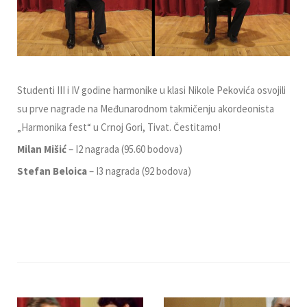
Studenti III i IV godine harmonike u klasi Nikole Pekovića osvojili
su prve nagrade na Međunarodnom takmičenju akordeonista
„Harmonika fest“ u Crnoj Gori, Tivat. Čestitamo!
Milan Mišić
– I2 nagrada (95.60 bodova)
Stefan Beloica
– I3 nagrada (92 bodova)