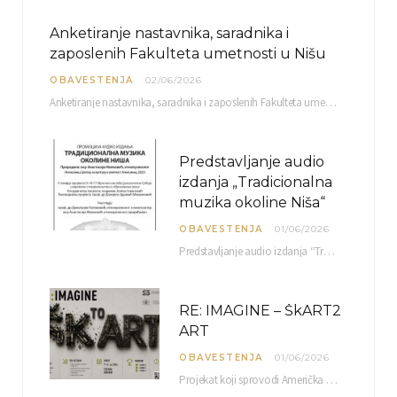
Anketiranje nastavnika, saradnika i
zaposlenih Fakulteta umetnosti u Nišu
OBAVESTENJA
02/06/2026
Anketiranje nastavnika, saradnika i zaposlenih Fakulteta umetnosti u Nišu radi sačinjavanja Izveštaja o samovrednovanju biće…
Predstavljanje audio
izdanja „Tradicionalna
muzika okoline Niša“
OBAVESTENJA
01/06/2026
Predstavljanje audio izdanja “Tradicionalna muzika okoline Niša” organizuje se u okviru projekta O-10-17 Muzičko nasleđe jugoistočne…
RE: IMAGINE – ŠkART2
ART
OBAVESTENJA
01/06/2026
Projekat koji sprovodi Američka privredna komora uz podrŝku kompanije Philip Morris International, sa ciljem povezivanja…