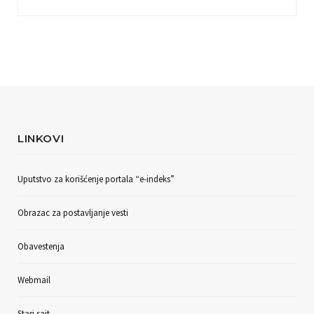
LINKOVI
Uputstvo za korišćenje portala “e-indeks”
Obrazac za postavljanje vesti
Obavestenja
Webmail
Stari sajt