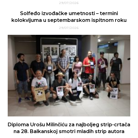
29/07/2026
Solfeđo izvođačke umetnosti – termini
kolokvijuma u septembarskom ispitnom roku
29/07/2026
Diploma Urošu Milinčiću za najboljeg strip-crtača
na 28. Balkanskoj smotri mladih strip autora