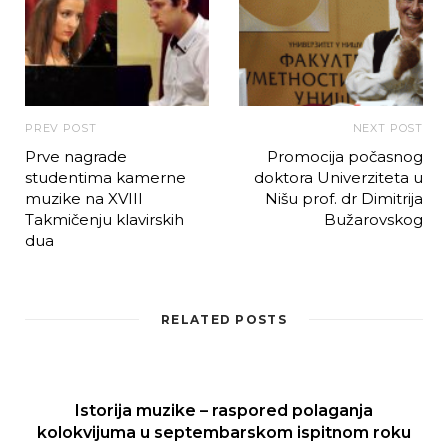
PREV POST
NEXT POST
Prve nagrade
Promocija počasnog
studentima kamerne
doktora Univerziteta u
muzike na XVIII
Nišu prof. dr Dimitrija
Takmičenju klavirskih
Bužarovskog
dua
RELATED POSTS
Istorija muzike – raspored polaganja
kolokvijuma u septembarskom ispitnom roku