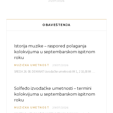
24/07/2026
OBAVEŠTENJA
Istorija muzike – raspored polaganja
kolokvijuma u septembarskom ispitnom
roku
MUZIČKA UMETNOST
29/07/2026
SREDA 26. 08. DEKANAT Izvođačke umetnosti IM 1, 2 10,00 IM 3, 4 10,30 IM…
Solfeđo izvođačke umetnosti – termini
kolokvijuma u septembarskom ispitnom
roku
MUZIČKA UMETNOST
29/07/2026