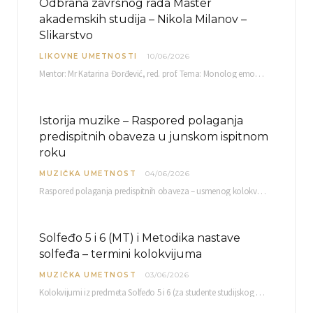
Odbrana završnog rada Master
akademskih studija – Nikola Milanov –
Slikarstvo
LIKOVNE UMETNOSTI
10/06/2026
Mentor: Mr Katarina Đorđević, red. prof. Tema: Monolog emocija Sreda, 17. 06. 2026. u 15:30 sati Sala br. 12 Fakulteta umetnosti u Nišu, Kneginje…
Istorija muzike – Raspored polaganja
predispitnih obaveza u junskom ispitnom
roku
MUZIČKA UMETNOST
04/06/2026
Raspored polaganja predispitnih obaveza – usmenog kolokvijuma i testa iz slušanja muzike – objavljen je…
Solfeđo 5 i 6 (MT) i Metodika nastave
solfeđa – termini kolokvijuma
MUZIČKA UMETNOST
03/06/2026
Kolokvijumi iz predmeta Solfeđo 5 i 6 (za studente studijskog programa Muzička teorija) i Metodika…