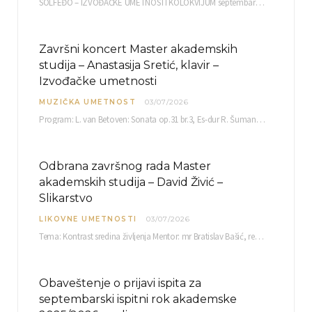
SOLFEĐO – IZVOĐAČKE UMETNOSTI KOLOKVIJUM septembarski ispitni rok četvrtak, 03.09.2026. uč. br. 12 PISMENI…
Završni koncert Master akademskih
studija – Anastasija Sretić, klavir –
Izvođačke umetnosti
MUZIČKA UMETNOST
03/07/2026
Program: L. van Betoven: Sonata op.31 br.3, Es-dur R. Šuman: Bečki karneval op.26 K. Debisi:…
Odbrana završnog rada Master
akademskih studija – David Živić –
Slikarstvo
LIKOVNE UMETNOSTI
03/07/2026
Tema: Kontrast sredina življenja Mentor: mr Bratislav Bašić, redovni profesor Sreda, 08.07.2026. u…
Obaveštenje o prijavi ispita za
septembarski ispitni rok akademske