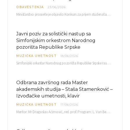
OBAVESTENJA
23/06/2026
Ministarstvo prosvete je objavilo Konkurs za prijem studenata visokoškolskih ustanova u Republici Srbiji u ustanove…
Javni poziv za solistički nastup sa
Simfonijskim orkestrom Narodnog
pozorišta Republike Srpske
MUZIČKA UMETNOST
18/06/2026
Simfonijski orkestar Narodnog pozorišta Republike Srpske raspisuje javni poziv za učešće u projektu „CRESCENDO: Nova…
Odbrana završnog rada Master
akademskih studija – Staša Stamenković –
Izvođačke umetnosti, klavir
MUZIČKA UMETNOST
17/06/2026
Mentor: Mr Dragoslav Aćimović, red. prof. Program: L. Van Betoven: Sonata op. 31 br. 2 u…