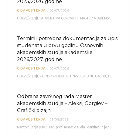
2025/2026. godine
OBAVESTENJA
02/07/2026
OBAVEŠTENjE STUDENTIMA OSNOVNIH I MASTER AKADEMSKIH STUDIJA ELEKTRONSKA PRIJAVA ISPITA za septembarski ispitni rok za…
Termini i potrebna dokumentacija za upis
studenata u prvu godinu Osnovnih
akademskih studija akademske
2026/2027. godine
OBAVESTENJA
02/07/2026
OBAVEŠTENjE – UPIS KANDIDATA U PRVU GODINU OAS 10, 13, 14, 15. i…
Odbrana završnog rada Master
akademskih studija – Aleksij Gorgiev –
Grafički dizajn
OBAVESTENJA
25/06/2026
Mentor: Sanja Dević, red. prof. Tema: Vizuelni identitet linije nutricionističkih proizvoda Vita+: Od ambalaže do multimedijalne komunikacije Petak, 03. 07.…