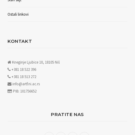
Ostali linkovi
KONTAKT
Kneginje Ljubice 10, 18105 Niš
+381 18 522 396
+381 18 513 272
info@artf.ni.ac.rs
PIB: 101756652
PRATITE NAS