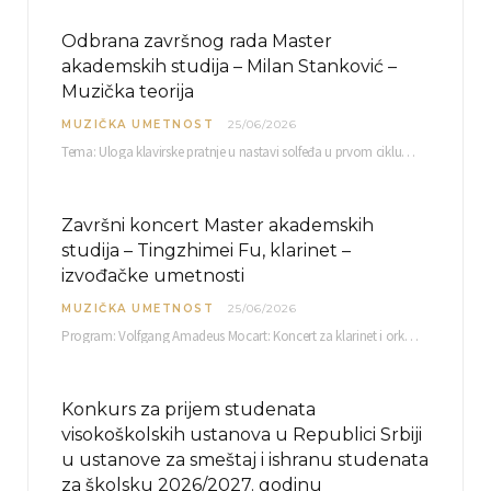
Odbrana završnog rada Master
akademskih studija – Milan Stanković –
Muzička teorija
MUZIČKA UMETNOST
25/06/2026
Tema: Uloga klavirske pratnje u nastavi solfeđa u prvom ciklusu osnovne muzičke škole Mentor…
Završni koncert Master akademskih
studija – Tingzhimei Fu, klarinet –
izvođačke umetnosti
MUZIČKA UMETNOST
25/06/2026
Program: Volfgang Amadeus Mocart: Koncert za klarinet i orkestar, A-dur Mentor Miloš Mijatović, redovni profesor…
Konkurs za prijem studenata
visokoškolskih ustanova u Republici Srbiji
u ustanove za smeštaj i ishranu studenata
za školsku 2026/2027. godinu