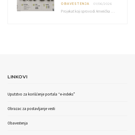
OBAVESTENJA
01/06/2026
Projekat koji sprovodi Američka privredna komora uz podrŝku kompanije Philip Morris International, sa ciljem povezivanja…
LINKOVI
Uputstvo za korišćenje portala “e-indeks”
Obrazac za postavljanje vesti
Obavestenja