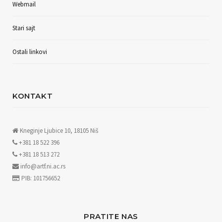
Webmail
Stari sajt
Ostali linkovi
KONTAKT
Kneginje Ljubice 10, 18105 Niš
+381 18 522 396
+381 18 513 272
info@artf.ni.ac.rs
PIB: 101756652
PRATITE NAS