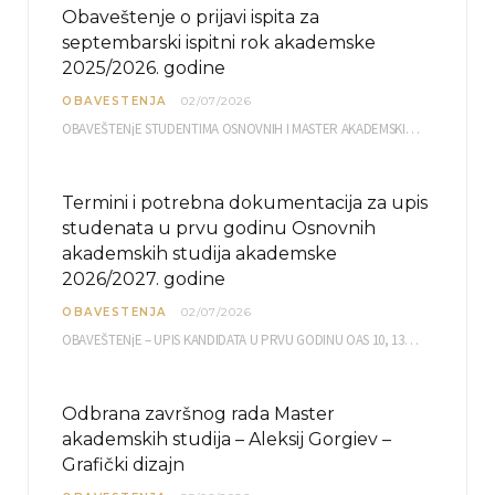
Obaveštenje o prijavi ispita za
septembarski ispitni rok akademske
2025/2026. godine
OBAVESTENJA
02/07/2026
OBAVEŠTENjE STUDENTIMA OSNOVNIH I MASTER AKADEMSKIH STUDIJA ELEKTRONSKA PRIJAVA ISPITA za septembarski ispitni rok za…
Termini i potrebna dokumentacija za upis
studenata u prvu godinu Osnovnih
akademskih studija akademske
2026/2027. godine
OBAVESTENJA
02/07/2026
OBAVEŠTENjE – UPIS KANDIDATA U PRVU GODINU OAS 10, 13, 14, 15. i…
Odbrana završnog rada Master
akademskih studija – Aleksij Gorgiev –
Grafički dizajn