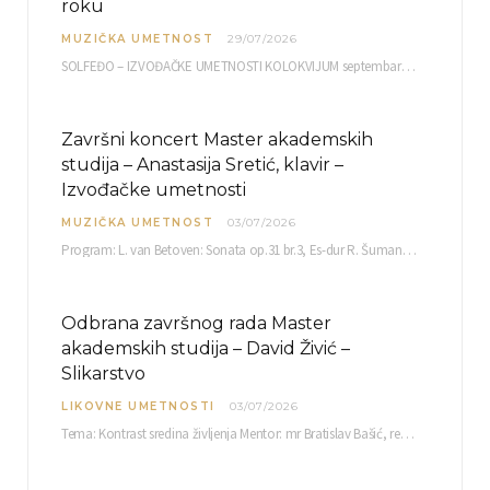
roku
MUZIČKA UMETNOST
29/07/2026
SOLFEĐO – IZVOĐAČKE UMETNOSTI KOLOKVIJUM septembarski ispitni rok četvrtak, 03.09.2026. uč. br. 12 PISMENI…
Završni koncert Master akademskih
studija – Anastasija Sretić, klavir –
Izvođačke umetnosti
MUZIČKA UMETNOST
03/07/2026
Program: L. van Betoven: Sonata op.31 br.3, Es-dur R. Šuman: Bečki karneval op.26 K. Debisi:…
Odbrana završnog rada Master
akademskih studija – David Živić –
Slikarstvo
LIKOVNE UMETNOSTI
03/07/2026
Tema: Kontrast sredina življenja Mentor: mr Bratislav Bašić, redovni profesor Sreda, 08.07.2026. u…