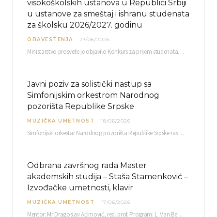
visokoškolskih ustanova u Republici Srbiji
u ustanove za smeštaj i ishranu studenata
za školsku 2026/2027. godinu
OBAVESTENJA
23/06/2026
Ministarstvo prosvete je objavilo Konkurs za prijem studenata visokoškolskih ustanova u Republici Srbiji u ustanove…
Javni poziv za solistički nastup sa
Simfonijskim orkestrom Narodnog
pozorišta Republike Srpske
MUZIČKA UMETNOST
18/06/2026
Simfonijski orkestar Narodnog pozorišta Republike Srpske raspisuje javni poziv za učešće u projektu „CRESCENDO: Nova…
Odbrana završnog rada Master
akademskih studija – Staša Stamenković –
Izvođačke umetnosti, klavir
MUZIČKA UMETNOST
17/06/2026
Mentor: Mr Dragoslav Aćimović, red. prof. Program: L. Van Betoven: Sonata op. 31 br. 2 u…