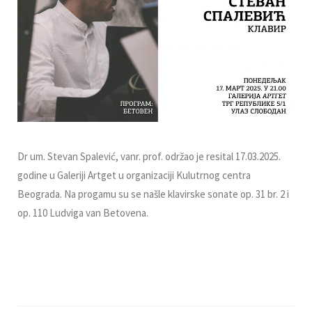
Dr um. Stevan Spalević, vanr. prof. održao je resital 17.03.2025.
godine u Galeriji Artget u organizaciji Kulutrnog centra
Beograda. Na progamu su se našle klavirske sonate op. 31 br. 2 i
op. 110 Ludviga van Betovena.