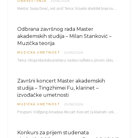
OBAVESTENJA
25/06/2026
Mentor: Sanja Dević, red. prof. Tema: Vizuelni identitet linije nutricionističkih proizvoda Vita+: Od ambalaže do multimedijalne komunikacije Petak, 03. 07.…
Odbrana završnog rada Master
akademskih studija – Milan Stanković –
Muzička teorija
MUZIČKA UMETNOST
25/06/2026
Tema: Uloga klavirske pratnje u nastavi solfeđa u prvom ciklusu osnovne muzičke škole Mentor…
Završni koncert Master akademskih
studija – Tingzhimei Fu, klarinet –
izvođačke umetnosti
MUZIČKA UMETNOST
25/06/2026
Program: Volfgang Amadeus Mocart: Koncert za klarinet i orkestar, A-dur Mentor Miloš Mijatović, redovni profesor…
Konkurs za prijem studenata