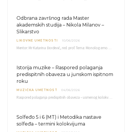
Odbrana završnog rada Master
akademskih studija – Nikola Milanov –
Slikarstvo
LIKOVNE UMETNOSTI
10/06/2026
Mentor: Mr Katarina Đorđević, red. prof. Tema: Monolog emocija Sreda, 17. 06. 2026. u 15:30 sati Sala br. 12 Fakulteta umetnosti u Nišu, Kneginje…
Istorija muzike – Raspored polaganja
predispitnih obaveza u junskom ispitnom
roku
MUZIČKA UMETNOST
04/06/2026
Raspored polaganja predispitnih obaveza – usmenog kolokvijuma i testa iz slušanja muzike – objavljen je…
Solfeđo 5 i 6 (MT) i Metodika nastave
solfeđa – termini kolokvijuma