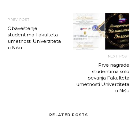
PREV POST
Obaveštenje
studentima Fakulteta
umetnosti Univerziteta
u Nišu
NEXT POST
Prve nagrade
studentima solo
pevanja Fakulteta
umetnosti Univerziteta
u Nišu
RELATED POSTS