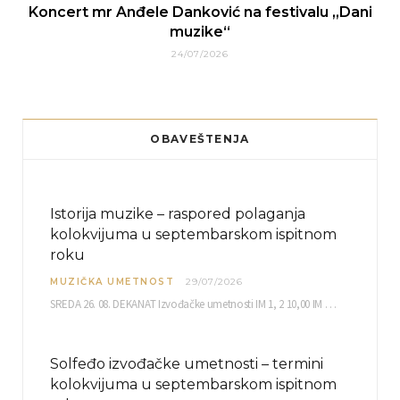
Koncert mr Anđele Danković na festivalu „Dani
muzike“
24/07/2026
OBAVEŠTENJA
Istorija muzike – raspored polaganja
kolokvijuma u septembarskom ispitnom
roku
MUZIČKA UMETNOST
29/07/2026
SREDA 26. 08. DEKANAT Izvođačke umetnosti IM 1, 2 10,00 IM 3, 4 10,30 IM…
Solfeđo izvođačke umetnosti – termini
kolokvijuma u septembarskom ispitnom