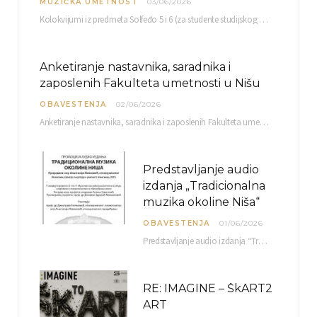
MUZIČKA UMETNOST
03/06/2026
Kolokvijumi iz predmeta Solfeđo 5 i 6 (za studente studijskog programa Muzička teorija) i Metodika…
Anketiranje nastavnika, saradnika i
zaposlenih Fakulteta umetnosti u Nišu
OBAVESTENJA
02/06/2026
Anketiranje nastavnika, saradnika i zaposlenih Fakulteta umetnosti u Nišu radi sačinjavanja Izveštaja o samovrednovanju biće…
Predstavljanje audio
izdanja „Tradicionalna
muzika okoline Niša“
OBAVESTENJA
01/06/2026
Predstavljanje audio izdanja “Tradicionalna muzika okoline Niša” organizuje se u okviru projekta O-10-17 Muzičko nasleđe jugoistočne…
RE: IMAGINE – ŠkART2
ART